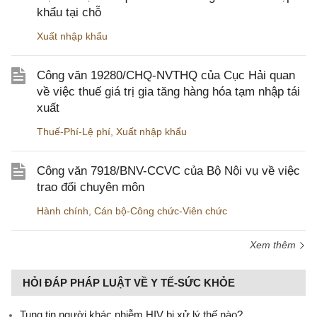
khẩu tại chỗ
Xuất nhập khẩu
Công văn 19280/CHQ-NVTHQ của Cục Hải quan
về việc thuế giá trị gia tăng hàng hóa tạm nhập tái
xuất
Thuế-Phí-Lệ phí
,
Xuất nhập khẩu
Công văn 7918/BNV-CCVC của Bộ Nội vụ về việc
trao đổi chuyên môn
Hành chính
,
Cán bộ-Công chức-Viên chức
Xem thêm
HỎI ĐÁP PHÁP LUẬT VỀ Y TẾ-SỨC KHỎE
Tung tin người khác nhiễm HIV bị xử lý thế nào?