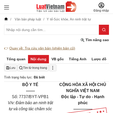
Đăng nhập
Văn bản pháp luật
Y tế-Sức khỏe,
An ninh trật tự
Tìm nâng cao
👉
Quay về: Tra cứu văn bản (phiên bản cũ)
Tổng quan
Nội dung
VB gốc
Tiếng Anh
Lược đồ
Lưu
Tìm từ trong trang
Tình trạng hiệu lực:
Đã biết
BỘ Y TẾ
CỘNG HÒA XÃ HỘI CHỦ
-------
NGHĨA VIỆT NAM
Số:
7737
/BYT
-VPB1
Độc lập - Tự do - Hạnh
V/v
: Đ
ảm bảo an ninh trật
phúc
tự và công tác chăm sóc
---------------