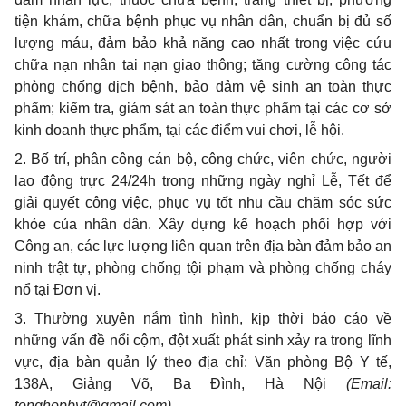
tiện khám, chữa bệnh phục vụ nhân dân, chuẩn bị đủ số
lượng máu, đảm bảo khả năng cao nhất trong việc cứu
chữa nạn nhân tai
n
ạn giao thông;
t
ăng cường công tác
phòng chống dịch bệnh, bảo đảm vệ sinh an toàn thực
phẩm; kiểm tra, giám sát an toàn thực phẩm tại các cơ sở
kinh doanh thực phẩm, tại các điểm vui chơi, lễ hội.
2. Bố trí, phân công cán bộ, công chức, viên chức, người
lao động trực 24/24h trong những ngày nghỉ Lễ, T
ế
t để
giải quyết công việc, phục vụ tốt nhu c
ầ
u chăm sóc sức
khỏe của nhân dân. Xây dựng kế hoạch phối hợp với
Công an, các lực lượng liên quan trên địa bàn đảm bảo an
ninh trật tự, phòng ch
ố
ng tội phạm và phòng chống cháy
nổ tại Đơn vị.
3. Thường xuyên nắm tình hình, kịp thời báo cáo về
những vấn đề nổi cộm, đột xuất phát sinh xảy ra trong lĩnh
vực, địa bàn quản lý theo địa chỉ: Văn phòng Bộ Y tế,
138A, Giảng Võ, Ba Đình, Hà Nội
(Email:
ton
g
ho
p
b
y
t
@g
mai
l
.com)
.