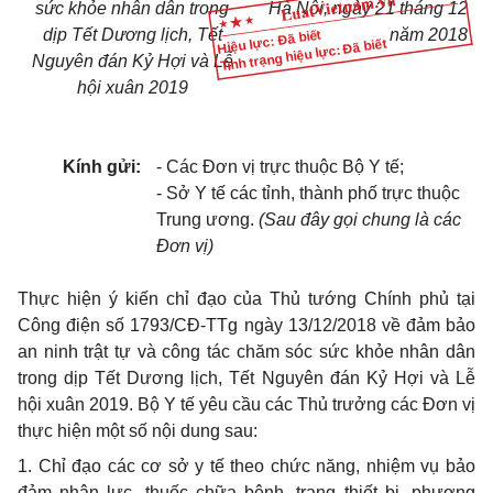
sức khỏe nhân dân trong
Hà Nội, ngày
21
tháng 12
dịp Tết Dương lịch, Tết
năm 201
8
Hiệu lực: Đã biết
Tình trạng hiệu lực: Đã biết
Nguyên đán Kỷ Hợi và Lễ
hội xuân 2019
Kính gửi:
- Các Đơn vị trực thuộc Bộ Y tế;
- Sở Y tế các tỉnh, thành phố trực thuộc
Trung ương.
(Sau đây gọi chung là các
Đơn vị)
Thực hiện ý kiến chỉ đạo của Thủ tướng Chính phủ tại
Công điện số 1793/CĐ-TTg ngày 13/12/2018 về đảm bảo
an ninh trật tự và công tác chăm sóc sức khỏe nhân dân
trong dịp Tết Dương lịch, Tết Nguyên đán Kỷ Hợi và Lễ
hội xuân 2019. Bộ Y tế yêu c
ầ
u các Thủ trưởng các Đơn vị
thực hiện một số nội dung sau:
1. Chỉ đạo các cơ sở y tế theo chức năng, nhiệm vụ bảo
đảm nhân lực, thuốc chữa bệnh, trang thiết bị, phương