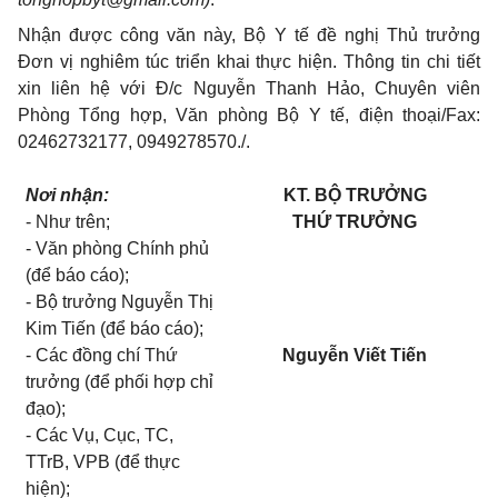
Nhận được công văn này, Bộ Y tế đề nghị Thủ trưởng
Đơn vị nghiêm túc triển khai thực hiện. Thông tin chi tiết
xin liên hệ với Đ/c Nguyễn Thanh Hảo, Chuyên viên
Phòng Tổng hợp, Văn phòng Bộ Y tế, điện thoại/Fax:
02462732177, 0949278570./.
Nơi nhận:
KT. BỘ TRƯỞNG
- Như trên;
THỨ TRƯỞNG
- Văn phòng Chính phủ
(để báo cáo);
- Bộ trưởng Nguyễn Thị
Kim Tiến (để báo cáo);
- Các đồng chí Thứ
Nguyễn Viết Tiến
trư
ở
ng (để phối hợp ch
ỉ
đạo);
- Các Vụ, Cục, TC,
TTrB, VPB (để thực
hiện);