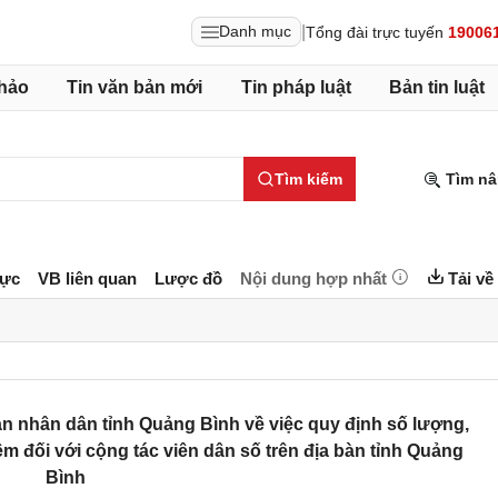
|
Danh mục
Tổng đài trực tuyến
19006
hảo
Tin văn bản mới
Tin pháp luật
Bản tin luật
Tìm kiếm
Tìm nâ
lực
VB liên quan
Lược đồ
Nội dung hợp nhất
Tải về
 nhân dân tỉnh Quảng Bình về việc quy định số lượng,
ệm đối với cộng tác viên dân số trên địa bàn tỉnh Quảng
Bình