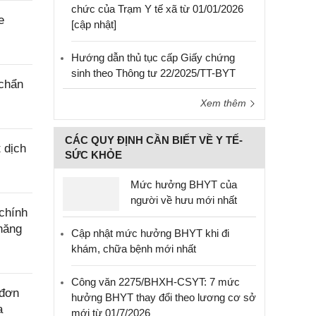
chức của Trạm Y tế xã từ 01/01/2026
e
[cập nhật]
Hướng dẫn thủ tục cấp Giấy chứng
sinh theo Thông tư 22/2025/TT-BYT
 chẩn
Xem thêm
CÁC QUY ĐỊNH CẦN BIẾT VỀ Y TẾ-
 dịch
SỨC KHỎE
Mức hưởng BHYT của
người về hưu mới nhất
chính
năng
Cập nhật mức hưởng BHYT khi đi
khám, chữa bệnh mới nhất
Công văn 2275/BHXH-CSYT: 7 mức
 đơn
hưởng BHYT thay đổi theo lương cơ sở
a
mới từ 01/7/2026