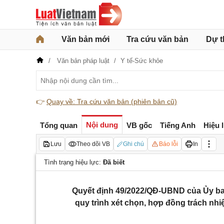
Văn bản mới
Tra cứu văn bản
Dự t
Văn bản pháp luật
Y tế-Sức khỏe
👉
Quay về: Tra cứu văn bản (phiên bản cũ)
Nội dung
Tổng quan
VB gốc
Tiếng Anh
Hiệu 
Lưu
Theo dõi VB
Ghi chú
Báo lỗi
In
Tình trạng hiệu lực:
Đã biết
Quyết định 49/2022/QĐ-UBND của Ủy ban
quy trình xét chọn, hợp đồng trách nhi