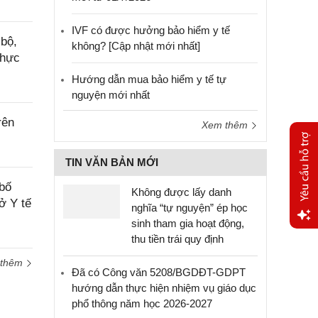
IVF có được hưởng bảo hiểm y tế
bộ,
không? [Cập nhật mới nhất]
thực
Hướng dẫn mua bảo hiểm y tế tự
nguyện mới nhất
rên
Xem thêm
TIN VĂN BẢN MỚI
bố
Không được lấy danh
ở Y tế
nghĩa “tự nguyện” ép học
sinh tham gia hoạt động,
thu tiền trái quy định
Yêu
cầu
 thêm
hỗ trợ
Đã có Công văn 5208/BGDĐT-GDPT
hướng dẫn thực hiện nhiệm vụ giáo dục
phổ thông năm học 2026-2027