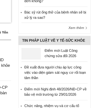
đơn không?
Bác sỹ rút ống thở của bệnh nhân sẽ bị
xử lý ra sao?
Xem thêm
i Yến
TIN PHÁP LUẬT VỀ Y TẾ-SỨC KHỎE
Điểm mới Luật Công
chứng sửa đổi 2026
ND
c khỏe
Đề xuất đưa người chịu áp lực công
việc vào diện giám sát nguy cơ rối loạn
tâm thần
Đ-CP
Điểm mới Nghị định 48/2026/NĐ-CP về
 bàn
bảo vệ môi trường từ 29/01/2026
Chức năng, nhiệm vụ và cơ cấu tổ