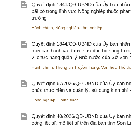
Quyết định 1846/QĐ-UBND của Ủy ban nhân dâ
bãi bỏ trong lĩnh vực Nông nghiệp thuộc ph
trường
Hành chính
,
Nông nghiệp-Lâm nghiệp
Quyết định 1844/QĐ-UBND của Ủy ban nhân d
mới ban hành và được sửa đổi, bổ sung trong
vi chức năng quản lý Nhà nước của Sở Văn h
Hành chính
,
Thông tin-Truyền thông
,
Văn hóa-Thể tha
Quyết định 67/2026/QĐ-UBND của Ủy ban nhâ
chức thực hiện và quản lý, sử dụng kinh phí 
Công nghiệp
,
Chính sách
Quyết định 40/2026/QĐ-UBND của Ủy ban nhân
công liệt sĩ, mộ liệt sĩ trên địa bàn tỉnh Sơn L