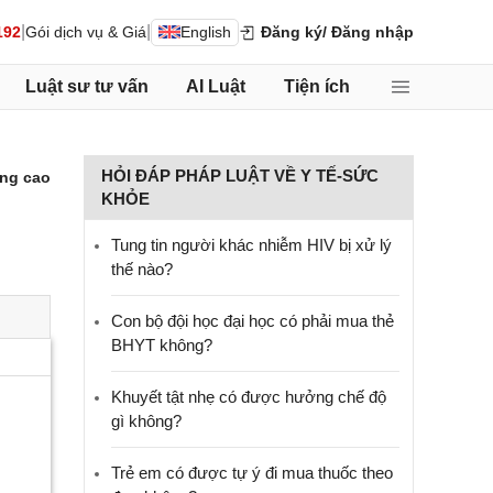
|
|
192
Gói dịch vụ & Giá
English
Đăng ký
/ Đăng nhập
Luật sư tư vấn
AI Luật
Tiện ích
HỎI ĐÁP PHÁP LUẬT VỀ Y TẾ-SỨC
ng cao
KHỎE
Tung tin người khác nhiễm HIV bị xử lý
thế nào?
Con bộ đội học đại học có phải mua thẻ
BHYT không?
Khuyết tật nhẹ có được hưởng chế độ
gì không?
Trẻ em có được tự ý đi mua thuốc theo