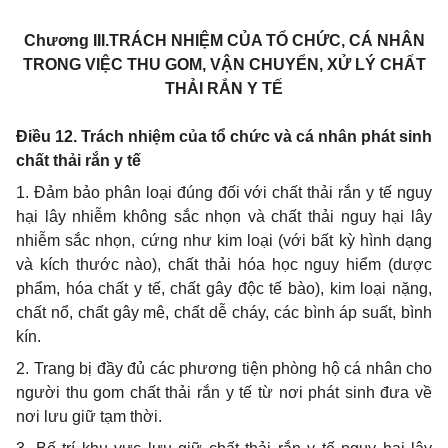
Chương
III.
TRÁCH NHIỆM CỦA TỔ CHỨC, CÁ NHÂN
TRONG VIỆC THU GOM, VẬN CHUYỂN, XỬ LÝ CHẤT
THẢI RẮN Y TẾ
Điều 12. Trách nhiệm của tổ chức và cá nhân phát sinh
chất thải rắn y tế
1. Đảm bảo phân loại đúng đối với chất thải rắn y tế nguy
hại lây nhiễm không sắc nhọn và chất thải nguy hại lây
nhiễm sắc nhọn, cứng như kim loại (với bất kỳ hình dạng
và kích thước nào), chất thải hóa học nguy hiểm (dược
phẩm, hóa chất y tế, chất gây độc tế bào), kim loại nặng,
chất nổ, chất gây mê, chất dễ cháy, các bình áp suất, bình
kín.
2. Trang bị đầy đủ các phương tiện phòng hộ cá nhân cho
người thu gom chất thải rắn y tế từ nơi phát sinh đưa về
nơi lưu giữ tạm thời.