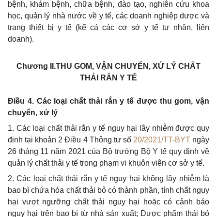
bệnh, khám bệnh, chữa bệnh, đào tạo, nghiên cứu khoa
học, quản lý nhà nước về y tế, các doanh nghiệp dược và
trang thiết bị y tế (kể cả các cơ sở y tế tư nhân, liên
doanh).
Chương II.
THU GOM, VẬN CHUYỂN, XỬ LÝ CHẤT
THẢI RẮN Y TẾ
Điều 4. Các loại chất thải rắn y tế được thu gom, vận
chuyển, xử lý
1. Các loại chất thải rắn y tế nguy hại lây nhiễm được quy
định tại khoản 2 Điều 4 Thông tư số
20/2021/TT-BYT
ngày
26 tháng 11 năm 2021 của Bộ trưởng Bộ Y tế quy định về
quản lý chất thải y tế trong phạm vi khuôn viên cơ sở y tế.
2. Các loại chất thải
rắn
y tế nguy hại không lây nhiễm là
bao bì chứa hóa chất thải bỏ có thành phần, tính chất nguy
hại vượt ngưỡng chất thải nguy hại hoặc có cảnh báo
nguy hại trên bao bì từ nhà sản xuất; Dược phẩm thải bỏ