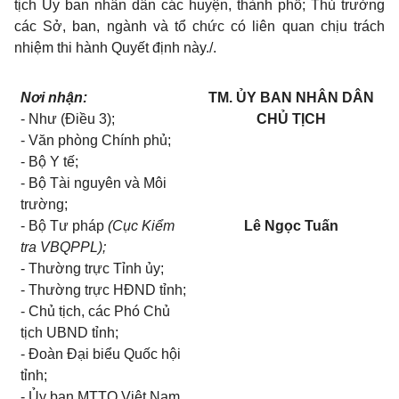
tịch Ủy ban nhân dân các huyện, thành phố; Thủ trưởng
các Sở, ban, ngành và tổ chức có liên quan chịu trách
nhiệm thi hành Quyết định này./.
Nơi nhận:
TM. ỦY BAN NHÂN DÂN
- Như (Điều 3);
CHỦ TỊCH
- Văn phòng Chính phủ;
- Bộ Y tế;
- Bộ Tài nguyên và Môi
trường;
- Bộ Tư pháp
(Cục Kiểm
Lê Ngọc Tuấn
tra VBQPP
L);
- Thường trực Tỉnh ủy;
- Thường trực HĐND tỉnh;
- Chủ tịch, các Phó Chủ
tịch UBND tỉnh;
- Đoàn Đại biểu Quốc hội
tỉnh;
- Ủy ban MTTQ Việt Nam