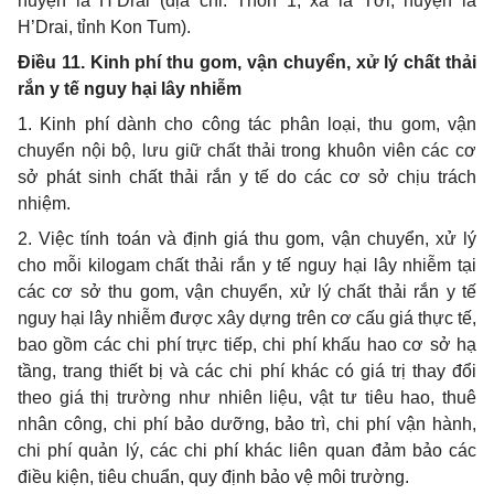
huyện la H’Drai (địa chỉ: Thôn 1, xã la Tơi, huyện la
H’Drai, tỉnh Kon Tum).
Điều 11. Kinh phí thu gom, vận chuyển, xử lý chất thải
rắn y tế nguy hại lây nhiễm
1. Kinh phí dành cho công tác phân loại, thu gom, vận
chuyển nội bộ,
lưu
giữ chất thải trong khuôn viên các cơ
sở phát sinh chất thải rắn y tế do các cơ sở chịu trách
nhiệm.
2. Việc tính toán và định giá thu gom, vận chuyển, xử lý
cho mỗi kilogam chất thải rắn y tế nguy hại lây nhiễm tại
các cơ sở thu gom, vận chuyển, xử lý chất thải rắn y tế
nguy hại lây nhiễm được xây dựng trên cơ cấu giá thực tế,
bao gồm các chi phí trực tiếp, chi phí khấu hao cơ sở hạ
tầng, trang thiết bị và các chi phí khác có giá trị thay đổi
theo giá thị trường như nhiên liệu, vật tư tiêu hao, thuê
nhân công, chi phí bảo dưỡng, bảo trì, chi phí vận hành,
chi phí quản lý, các chi phí khác liên quan đảm bảo các
điều kiện, tiêu chuẩn, quy định bảo vệ môi trường.