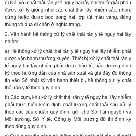
c) Đối với chất thải rắn y tế nguy hại lây nhiễm từ giải phẫu
được xử lý giống
như
các chất thải lây nhiễm sắc, nhọn,
cứng hoặc được bọc trong hai lớp túi màu vàng, đóng
thùng và đua đi chôn ở nghĩa trang.
2. Vận hành hệ thống xử lý chất thải
rắn
y tế nguy hại lây
nhiễm
a) Hệ thống xử lý chất thải rắn y tế nguy hại lây nhiễm phải
được vận hành thường xuyên. Thiết bị xử lý chất thải rắn y
tế nguy hại lây nhiễm phải được bảo trì, bảo
dưỡng
định
kỳ theo hướng dẫn của nhà sản xuất và ghi đầy đủ thông
tin vào Sổ nhật ký vận hành thiết bị, hệ thống xử lý chất
thải rắn y tế theo quy định.
b) Các cụm, khu xử lý chất thải rắn y tế nguy hại lây nhiễm
phải thực hiện kiểm định chất lượng chất thải sau xử lý
theo các tiêu chuẩn quy định, gửi cho Sở Tài nguyên và
Môi trường, Sở Y tế, Công ty Môi trường đô thị định kỳ
theo đúng quy định.