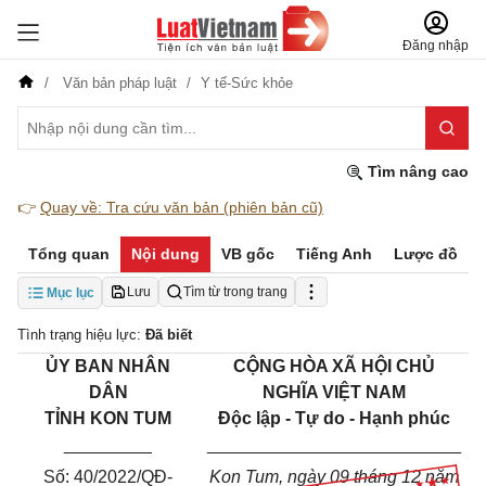
Đăng nhập
Văn bản pháp luật
Y tế-Sức khỏe
Tìm nâng cao
👉
Quay về: Tra cứu văn bản (phiên bản cũ)
Tổng quan
Nội dung
VB gốc
Tiếng Anh
Lược đồ
Lưu
Tìm từ trong trang
Mục lục
Tình trạng hiệu lực:
Đã biết
ỦY BAN NHÂN
CỘNG HÒA XÃ HỘI CHỦ
DÂN
NGHĨA VIỆT NAM
TỈNH KON TUM
Độc lập - Tự do - Hạnh phúc
_________
__________________________
Số: 40/2022/QĐ-
Kon Tum, ngày 09 tháng 12 năm