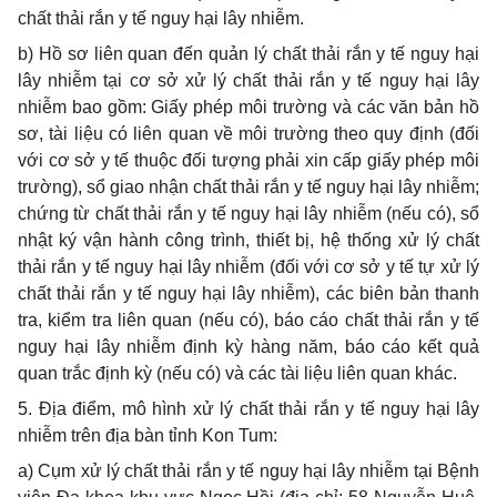
chất thải rắn y tế nguy hại lây nhiễm.
b) Hồ sơ liên quan đến quản lý chất thải rắn y tế nguy hại
lây nhiễm tại cơ sở xử lý chất thải rắn y tế nguy hại lây
nhiễm bao gồm: Giấy phép môi trường và các văn bản hồ
sơ, tài liệu có liên quan về môi trường theo quy định (đối
với cơ sở y tế thuộc đối tượng phải xin cấp giấy phép môi
trường), sổ giao nhận chất thải rắn y tế nguy hại lây nhiễm;
chứng từ chất thải rắn y tế nguy hại lây nhiễm (nếu có), sổ
nhật ký vận hành công trình, thiết bị, hệ thống xử lý chất
thải rắn y tế nguy hại lây nhiễm (đối với cơ sở y tế tự xử lý
chất thải
rắn
y tế nguy hại lây nhiễm), các biên bản thanh
tra, kiểm tra liên quan (nếu có), báo cáo chất thải rắn y tế
nguy hại lây nhiễm định kỳ hàng năm, báo cáo kết quả
quan trắc định kỳ (nếu có) và các tài liệu liên quan khác.
5. Địa điểm, mô hình xử lý chất thải
rắn
y tế nguy hại lây
nhiễm trên địa bàn tỉnh Kon Tum:
a) Cụm xử lý chất thải rắn y tế nguy hại lây nhiễm tại Bệnh