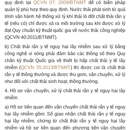
quy định tại
QCVN 07: 2009/BTNMT
để có biện pháp
quản lý phù hợp theo quy định. Nước thải phát sinh từ quá
trình vận hành hệ thống xử lý khí thải lò đốt chất thải rắn y
tế (nếu có) chỉ được xả ra môi trường sau khi được xử lý
đạt Quy chuẩn kỹ thuật quốc gia về nước thải công nghiệp
(QCVN 40:2011/BTNMT).
b) Chất thải rắn y tế nguy hại lây nhiễm sau xử lý
bằng
công nghệ vi sóng phải đảm bảo các thông số theo Quy
chẩn kỹ thuật Quốc gia về thiết bị hấp chất thải y tế lây
nhiễm (
QCVN 55:2013/BTNMT
) thì được coi là chất thải
rắn
y tế thông thường và được thu gom, vận chuyển, xử lý
như đối với chất thải sinh hoạt, thông thường.
4. Hồ sơ vận chuyển, xử lý chất thải rắn y tế nguy hại lây
nhiễm
a) Hồ sơ liên quan đến vận chuyển chất thải
rắn
y tế nguy
hại lây nhiễm gồm: Sổ giao nhận chất thải rắn y tế nguy
hại lây nhiễm, chứng từ chất thải rắn y tế nguy hại lây
nhiễm và hồ sơ liên quan đến phương tiện vận chuyển