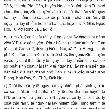
viện Đa khoa khu vực Ngọc Hồi (địa chỉ: 58 Nguyễn Huệ,
Tổ 6, thị trấn Plei Cần, huyện Ngọc Hồi, tỉnh Kon Tum) tổ
chức thu gom, vận chuyển và xử lý chất thải
rắn
y tế nguy
hại lây nhiễm cho các cơ sở phát sinh chất thải rắn y tế
nguy hại lây nhiễm trên địa bàn các huyện Đăk Glei, Ngọc
Hồi, Tu Mơ Rông và Đăk Tô.
b) Cụm xử lý chất thải rắn y tế nguy hại lây nhiễm tại Bệnh
viện Y Dược cổ truyền - Phục hồi chức năng tỉnh Kon Tum
(địa chỉ: Cơ sở 2, đường Đồng Nai, xã Chư Hreng, thành
phố Kon Tum, tỉnh Kon Tum) tổ chức thu gom, vận chuyển
và xử lý chất thải rắn y tế nguy hại lây nhiễm cho các cơ
sở phát sinh chất thải rắn y tế nguy hại lây nhiễm trên địa
bàn trên địa bàn thành phố Kon Tum và các huyện Kon
Plong, Kon
Rẫy
, Sa Thầy, Đăk Hà.
c) Chất thải rắn y tế nguy hại lây nhiễm phát sinh tại các
cơ sở phát sinh chất thải rắn y tế trên địa bàn huyện la
H’Drai được thu gom, vận chuyển và xử lý tại khu xử lý
chất thải rắn y tế nguy hại lây nhiễm của Trung tâm Y tế