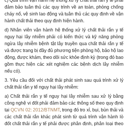
c) Quá trình vận hành hệ thống xử lý chất thải
rắn
y tế phải
đảm bảo tuân thủ các quy trình về an toàn, phòng chống
cháy nổ, vệ sinh lao động và tuân thủ các quy định về vận
hành chất thải theo quy định hiện hành.
d) Nhân viên vận hành hệ thống xử lý chất thải
rắn
y tế
nguy hại lây nhiễm phải có kiến thức và kỹ năng phòng
ngừa lây nhiễm bệnh tật lây truyền qua chất thải rắn y tế
và được trang bị đầy đủ phương tiện phòng hộ, bảo hộ lao
động, được khám, theo dõi sức khỏe định kỳ (trong đó bao
gồm thực hiện các xét nghiệm các bệnh dịch lây nhiễm
nếu có).
3. Yêu cầu đối với chất thải phát sinh sau quá trình xử lý
chất thải rắn y tế nguy hại lây nhiễm:
a) Chất thải rắn y tế nguy hại lây nhiễm sau xử lý
bằng
công nghệ vi đốt phải đảm bảo các thông số theo quy định
tại
QCVN 02: 2012/BTNMT
, trong đó tro xỉ, bụi, bùn thải và
các chất thải rắn khác phát sinh từ quá trình vận hành lò
đốt chất thải rắn y tế phải được phân định, phân loại theo