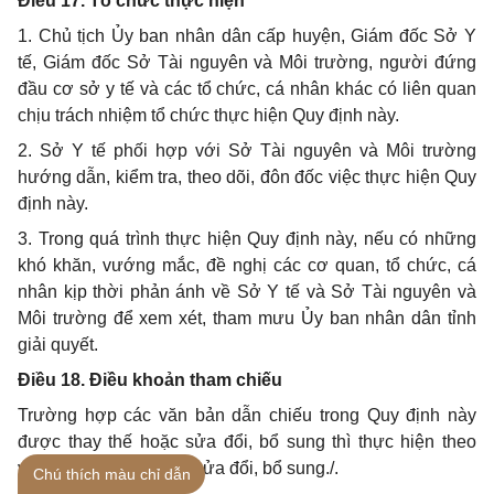
Điều 17. Tổ chức thực hiện
1. Chủ tịch Ủy ban nhân dân cấp huyện, Giám đốc Sở Y
tế, Giám đốc Sở Tài nguyên và Môi trường, người đứng
đầu cơ sở y
tế
và các tổ chức, cá nhân khác có liên quan
chịu trách nhiệm tổ chức thực hiện Quy định này.
2. Sở Y tế phối hợp với Sở Tài nguyên và Môi trường
hướng dẫn, kiểm tra, theo dõi, đôn đốc việc thực hiện Quy
định này.
3. Trong quá trình thực hiện Quy định này, nếu có những
khó khăn, vướng mắc, đề nghị các cơ quan, tổ chức, cá
nhân kịp thời phản ánh về Sở Y
tế
và Sở Tài nguyên và
Môi trường để xem xét, tham mưu Ủy ban nhân dân tỉnh
giải quyết.
Điều 18. Điều khoản tham chiếu
Trường hợp các văn bản dẫn chiếu trong Quy định này
được thay thế hoặc sửa đổi, bổ sung thì thực hiện theo
văn bản thay
thế
hoặc sửa đổi, bổ sung./.
Chú thích màu chỉ dẫn