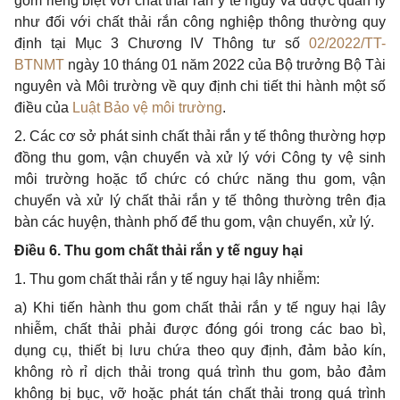
gom riêng biệt với chất thải rắn y tế nguy và được quản lý
như đối với chất thải rắn công nghiệp thông thường quy
định tại Mục 3 Chương IV Thông tư số
02/2022/TT-
BTNMT
ngày 10 tháng 01 năm 2022 của Bộ trưởng Bộ Tài
nguyên và Môi trường về quy định chi tiết thi hành một số
điều của
Luật Bảo vệ môi trường
.
2. Các cơ sở phát sinh chất thải rắn y tế thông thường hợp
đồng thu gom, vận chuyển và xử lý với Công ty vệ sinh
môi trường hoặc tổ chức có chức năng thu gom, vận
chuyển và xử lý chất thải
rắn
y tế thông thường trên địa
bàn các huyện, thành phố để thu gom, vận chuyển, xử lý.
Điều 6. Thu gom chất thải rắn y tế nguy hại
1. Thu gom chất thải rắn y tế nguy hại lây nhiễm:
a) Khi tiến hành thu gom chất thải rắn y tế nguy hại lây
nhiễm, chất thải phải được đóng gói trong các bao bì,
dụng cụ, thiết bị lưu chứa theo quy định, đảm bảo kín,
không rò rỉ dịch thải trong quá trình thu gom, bảo đảm
không bị bục, vỡ hoặc phát tán chất thải trong quá trình