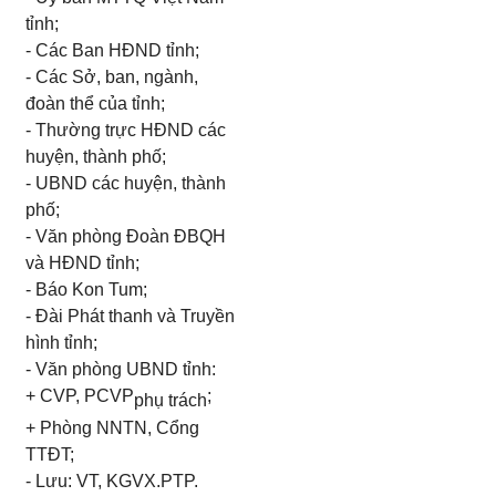
tỉnh;
-
Các
Ban HĐND tỉnh;
- Các Sở, ban, ngành,
đoàn thể của tỉnh;
- Thường trực HĐND các
huyện, thành phố;
- UBND các huyện, thành
phố;
- Văn phòng Đoàn ĐBQH
và HĐND tỉnh;
- Báo Kon
Tum
;
- Đài Phát thanh và Truyền
hình tỉnh;
- Văn phòng UBND tỉnh:
+ CVP, PCVP
;
phụ trách
+ Phòng NNTN, Cổng
TTĐT;
- Lưu: VT, KGVX.PTP.