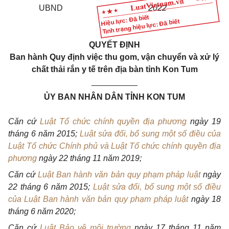
UBND
2022
Hiệu lực: Đã biết
Tình trạng hiệu lực: Đã biết
QUYẾT ĐỊNH
B
an hành
Quy định việc thu gom, vận chuyển và xử lý
chất thải rắn y tế trên địa bàn tỉnh Kon Tum
__________
ỦY BAN NHÂN DÂN TỈNH KON TUM
Căn cứ
Luật Tổ chức chính quyền địa phương
ngày 19
tháng 6 năm 2015;
Luật sửa đổi, bổ sung một số điều của
Luật Tổ chức Chính phủ và Luật Tổ chức chính quyền địa
phương
ngày 22 tháng 11 năm 2019;
Căn cứ
Luật Ban hành văn bản quy phạm pháp luật
ngày
22 tháng 6 năm 2015;
Luật sửa đổi, bổ sung một số điều
của Luật Ban hành văn bản quy phạm pháp luật
ngày 18
tháng 6 năm 2020;
Căn cứ
Luật Bảo vệ môi trường
ngày 17 tháng 11 năm