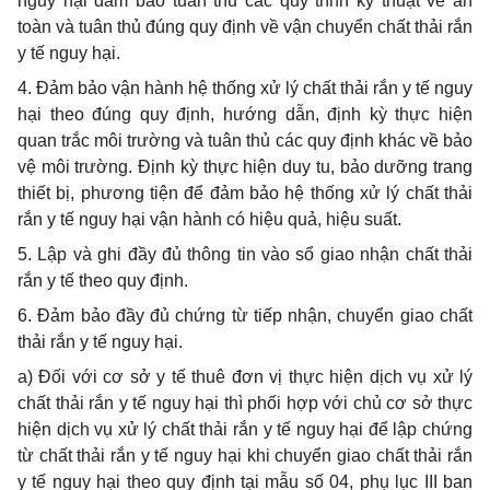
nguy hại đảm bảo tuân thủ các quy trình kỹ thuật về an
toàn và tuân thủ đúng quy định về vận chuyển chất thải rắn
y tế nguy hại.
4. Đảm bảo vận hành hệ thống xử lý chất thải rắn y tế nguy
hại theo đúng quy định, hướng dẫn, định kỳ thực hiện
quan trắc môi trường và tuân thủ các quy định khác về bảo
vệ môi trường. Định kỳ thực hiện duy tu, bảo dưỡng trang
thiết bị, phương tiện để đảm bảo hệ thống xử lý chất thải
rắn y tế nguy hại vận hành có hiệu quả, hiệu suất.
5. Lập và ghi đầy đủ thông tin vào sổ giao nhận chất thải
rắn y tế theo quy định.
6. Đảm bảo đầy đủ chứng từ tiếp nhận, chuyển giao chất
thải rắn y tế nguy hại.
a) Đối với cơ sở y tế thuê đơn vị thực hiện dịch vụ xử lý
chất thải rắn y tế nguy hại thì phối hợp với chủ cơ sở thực
hiện dịch vụ xử lý chất thải rắn y tế nguy hại để lập chứng
từ chất thải rắn y tế nguy hại khi chuyển giao chất thải rắn
y tế nguy hại theo quy định tại mẫu số 04, phụ lục III ban