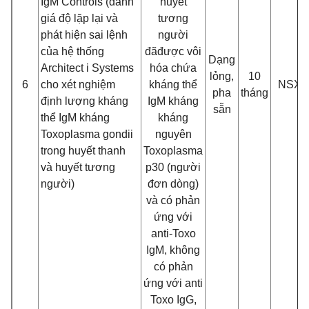
IgM Controls (đánh
huyế
t
giá đ
ộ lặp lại và
tương
phát hiện sai lệnh
ngư
ờ
i
của hệ thống
đ
ã
đư
ợc vôi
Dạng
Architect i Systems
hóa chứa
lỏng,
10
6
cho xét nghiệ
m
kháng thể
NSX
pha
tháng
đ
ị
nh lư
ợng kháng
IgM k
háng
sẵn
thể IgM kháng
kháng
Toxoplasma gondii
nguyên
trong huyết thanh
Toxoplasma
và huyế
t tương
p30 (ngư
ờ
i
ngư
ời)
đơn d
òng)
và có phản
ứng với
anti-Toxo
IgM, không
có phản
ứng với anti
Toxo IgG,