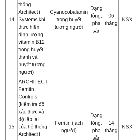
thống
Dạng
Architect i
Cyanocobalamin
3
lỏng,
06
14
Systems khi
trong huyế
t
NSX
pha
tháng
thực hiệ
n
tương ngư
ời
8
sẵn
đ
ị
nh lư
ợng
vitamin B12
trong huyết
thanh và
huyế
t tương
ngư
ời)
ARCHITECT
Ferritin
Controls
(kiể
m tra đ
ộ
xác thự
c và
Dạng
đ
ộ lặp lại
3
Ferritin (lách
lỏng,
14
15
của hệ thống
NSX
ngư
ời)
pha
tháng
Architect i
8
sẵn