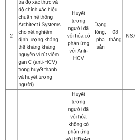
tra độ xác thực và
độ chính xác hiệu
Huyết
chuẩn hệ thống
tương
Architect i Systems
Dạng
người đã
cho xét nghiệm
lỏng,
08
2
vôi hóa có
NSX
định lượng kháng
pha
tháng
phản ứng
thể kháng kháng
sẵn
với Anti-
nguyên vi rút viêm
HCV
gan C (anti-HCV)
trong huyết thanh
và huyết tương
người)
Huyết
tương
người đã
vôi hóa
không có
phản ứng
với HBsAg,