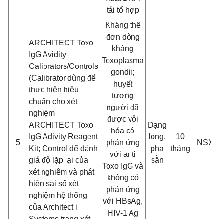
tái tổ hợp
Kháng thể
đơn dòng
ARCHITECT Toxo
kháng
IgG Avidity
Toxoplasma
Calibrators/Controls
gondii;
(Calibrator dùng để
huyết
thực hiện hiệu
tương
chuẩn cho xét
người đã
nghiệm
được vôi
ARCHITECT Toxo
Dạng
hóa có
IgG Adivity Reagent
lỏng,
10
5
phản ứng
NSX
Kit; Control để đánh
pha
tháng
với anti
giá độ lặp lại của
sẵn
Toxo IgG và
xét nghiệm và phát
không có
hiện sai số xét
phản ứng
nghiệm hệ thống
với HBsAg,
của Architect i
HIV-1 Ag
Systems trong xét