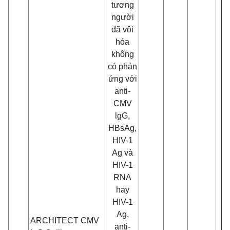
tương
ngư
ờ
i
đ
ã vôi
hóa
không
có phản
ứng với
anti-
CMV
lgG,
HBsAg,
HIV-1
Ag và
HIV-1
RNA
hay
HIV-1
Ag,
ARCHITECT CMV
anti-