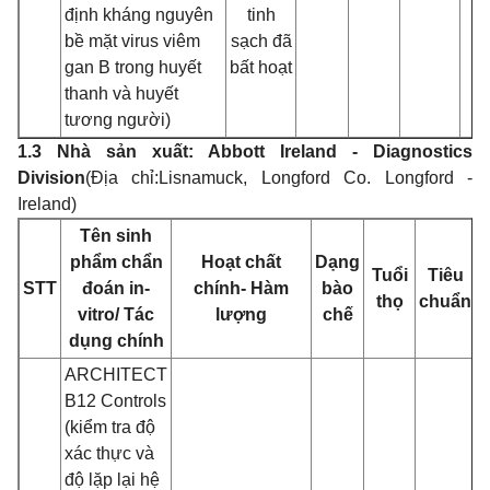
đ
ịnh kháng nguyên
tinh
bề mặt virus viêm
sạ
ch đ
ã
gan B trong huyết
bất hoạt
thanh và huyế
t
tương ngư
ời)
1.3 Nhà sản xuấ
t: Abbott Ireland - Diagnostics
Division
(Địa chỉ:
Lisnamuck, Longford Co. Longford -
Ireland)
Tên sinh
phẩm chẩn
Hoạt chấ
t
Dạng
Tuổi
Tiêu
STT
đoán in-
chính- Hàm
bào
thọ
chuẩn
vitro/ Tác
lư
ợng
chế
dụng chính
ARCHITECT
B12 Controls
(kiể
m tra đ
ộ
xác thự
c và
đ
ộ lặp lại hệ