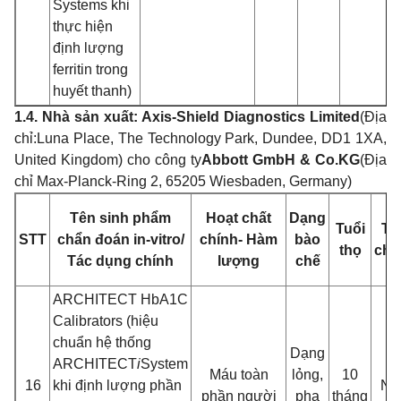
Systems khi
thực hiệ
n
đ
ị
nh lư
ợng
ferritin trong
huyết thanh)
1.4. Nhà sản xuấ
t: Axis-Shield Diagnostics Limited
(Địa
chỉ:
Luna Place, The Technology Park, Dundee, D
D1 1XA,
United Kingdom) cho công ty
Abbott GmbH & Co.KG
(Đ
ịa
chỉ Max-Planck-Ring 2, 65205 Wiesbaden, Germany)
Tên sinh phẩm
Hoạt chấ
t
Dạng
Tuổi
Ti
STT
chẩ
n đoán in-vitro/
chính- Hàm
bào
thọ
chu
Tác d
ụng chính
lư
ợng
chế
ARCHITECT HbA1C
Calibrators (hiệu
chuẩn hệ thố
ng
Dạng
ARCHITECT
i
S
y
stem
Máu toàn
lỏng,
10
16
khi đ
ị
nh lư
ợng phầ
n
NS
phầ
n ngư
ời
pha
tháng