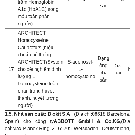
trăm Hemogl
obin
sẵn
A1c (HbA1C) trong
máu toàn phầ
n
ngư
ời)
ARCHITECT
Homocysteine
Calibrators (hiệu
chuẩn hệ thống
Dạng
ARCHITECT
i
System
S-adenosyl-
lỏng,
53
17
cho xét nghiệ
m đ
ị
nh
L-
NS
pha
tuần
lư
ợng L-
homocysteine
sẵn
homocysteine toàn
phần trong huyết
thanh, huyế
t tương
ngư
ời)
1.5. Nhà sản xuấ
t: Biokit S.A.
, (Địa chỉ:
08618 Barcelona,
Spain) cho công ty
ABBOTT GmbH & Co.KG
,
(Địa
chỉ:
Max-Planck-Ring 2, 65205 Weisbaden, Deutschland,