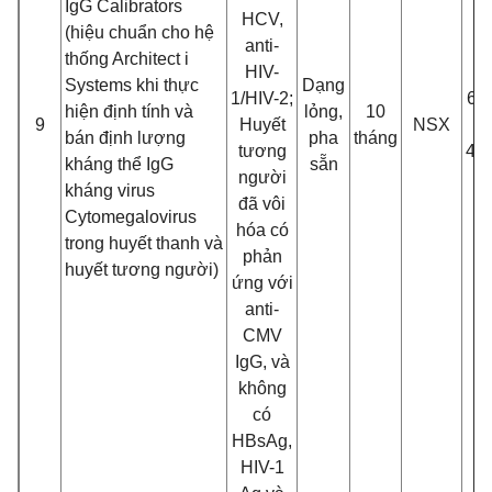
IgG Calibrators
HCV,
(hiệu chuẩn cho hệ
anti-
thống Architect i
HIV-
Systems khi thực
Dạng
1/HIV-2;
6 c
hiệ
n đ
ị
nh tính và
lỏng,
10
9
Huyế
t
NSX
bán đ
ị
nh lư
ợng
pha
tháng
tương
4.
kháng thể IgG
sẵn
ngư
ờ
i
kháng virus
đ
ã vôi
Cytomegalovirus
hóa có
trong huyết thanh và
phản
huyế
t tương ngư
ời)
ứng với
anti-
CMV
IgG, và
không
có
HBsAg,
HIV-1