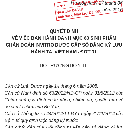
Hà Nội, ngày 17 tháng 06
Hiệu lực: Đã biết
năm 2016
Tình trạng hiệu lực: Đã biết
QUYẾT ĐỊNH
VỀ VIỆC BAN HÀNH DANH MỤC 80 SINH PHẨM
CHẨN ĐOÁN INVITRO ĐƯỢC CẤP SỐ ĐĂNG KÝ LƯU
HÀNH TẠI VIỆT NAM - ĐỢT 31
----------------
BỘ TRƯỞNG BỘ Y TẾ
Căn cứ Luật Dược ngày 14 tháng 6 năm 2005;
Căn cứ Nghị định số 63/2012/NĐ-CP ngày 31/8/2012 của
Chính phủ quy định chức năng, nhiệm vụ, quyền hạn và
cơ cấu tổ chức của Bộ Y tế;
Căn cứ Thông tư số 44/2014/TT-BYT ngày 25/11/2014 của
Bộ Y tế quy định việc đăng ký thuốc;
Căn cứ ý kiến của Hội đồng tư vấn cấp số đăng ký lưu