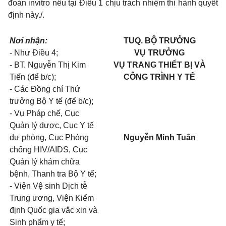
đoán invitro nêu tại Điều 1 chịu trách nhiệm thi hành quyết
định này./.
Nơi nhận:
TUQ. BỘ TRƯỞNG
- Như Điều 4;
VỤ TRƯỞNG
- BT. Nguyễn Thị Kim
VỤ TRANG THIẾT BỊ VÀ
Tiến (để b/c);
CÔNG TRÌNH Y TẾ
- Các Đồng chí Thứ
trưởng Bộ Y tế (để b/c);
- Vụ Pháp chế, Cục
Quản lý dược, Cục Y tế
dự phòng, Cục Phòng
Nguyễn Minh Tuấn
chống HIV/AIDS, Cục
Quản lý khám chữa
bệnh, Thanh tra Bộ Y tế;
- Viện Vệ sinh Dịch tễ
Trung ương, Viện Kiểm
định Quốc gia vắc xin và
Sinh phẩm y tế;