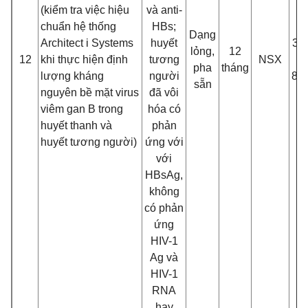
(kiểm tra việc hiệu
và anti-
chuẩn hệ thống
HBs;
Dạng
Architect i Systems
huyế
t
3 c
lỏng,
12
12
khi thực hiệ
n đ
ị
nh
tương
NSX
pha
tháng
lư
ợng kháng
ngư
ờ
i
8.
sẵn
nguyên bề mặt virus
đ
ã vôi
viêm gan B trong
hóa có
huyết thanh và
phản
huyế
t tương ngư
ời)
ứng với
với
HBsAg,
không
có phản
ứng
HIV-1
Ag và
HIV-1
RNA
hay