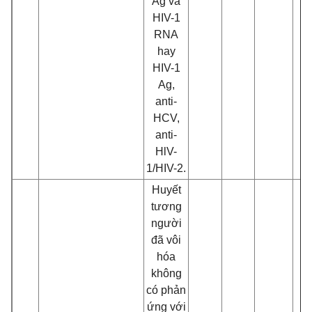
Ag và
HIV-1
RNA
hay
HIV-1
Ag,
anti-
HCV,
anti-
HlV-
1/HIV-2.
Huyết
tương
ngư
ờ
i
đ
ã vôi
hóa
không
có phản
ứng với