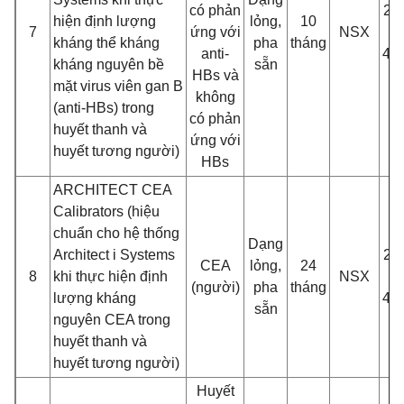
có phản
2 c
hiệ
n đ
ị
nh lư
ợng
lỏng,
10
7
ứng với
NSX
kháng thể kháng
pha
tháng
anti-
4,
kháng nguyên bề
sẵn
HBs và
mặt virus viên gan B
không
(anti-HBs) trong
có phản
huyết thanh và
ứng với
huyế
t tương ngư
ời)
HBs
ARCHITECT CEA
Calibrators (hiệu
chuẩn cho hệ thống
Dạng
Architect i Systems
2 c
CEA
lỏng,
24
8
khi thực hiệ
n đ
ị
nh
NSX
(ngư
ời)
pha
tháng
lư
ợng kháng
4,
sẵn
nguyên CEA trong
huyết thanh và
huyế
t tương ngư
ời)
Huyết