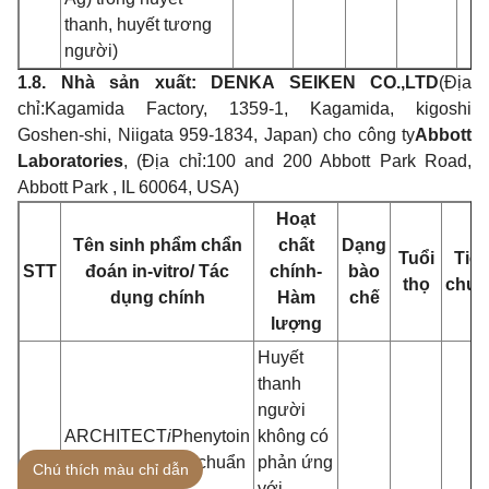
thanh, huyế
t tương
ngư
ời)
1.8. Nhà sản xuấ
t: DENKA SE
I
KEN CO.,LTD
(Địa
chỉ:
Kagamida Factory, 1359-1, Kagamida, kigoshi
Goshen-shi, Niigata 959-1834, Japan) ch
o công ty
Abbott
Laboratories
, (Địa chỉ:
100 and 200 Abbott Park Road,
Abbott Park , IL 60064, USA)
Hoạt
Tên sinh phẩm chẩ
n
chấ
t
Dạng
Tuổi
Tiê
STT
đoán in-vitro/ Tác
chính-
bào
thọ
chuẩ
d
ụng chính
Hàm
chế
lư
ợng
Huyế
t
thanh
ngư
ời
ARCHITECT
i
Phenytoin
không có
Calibrators (hiệu chuẩn
phản ứng
Chú thích màu chỉ dẫn
hệ thống
với