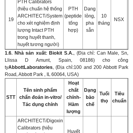
PTH Calibrators
(hiệu chuẩn hệ thống
PTH
Dạng
ARCHITECT
i
System
(pepti
d
e
lỏng,
10
C
19
NSX
cho xét nghiệ
m đ
ịn
h
t
ổng
pha
tháng
x
lư
ợng Intact PTH
hợp)
sẵn
trong huyết thanh,
huyế
t tương ngư
ời)
1.6. Nhà sản xuấ
t: Biokit S.A.
, (Địa chỉ: Can Male, Sn,
Llissa D Amunt, S
pain, 08186) cho công
ty
Abbott
Laboratories
, (Địa chỉ:
100 and 200 Abbott Park
Road, Abbott Park , IL 60064, USA)
Hoạt
Q
Tên sinh phẩm
chấ
t
Dạng
Tuổi
Tiêu
c
STT
chẩ
n đoán in-vitro/
chính-
bào
thọ
chuẩn
đ
Tác d
ụng chính
Hàm
chế
lư
ợng
ARCHITECT
i
Digoxin
Calibrators (hiệu
Huyết