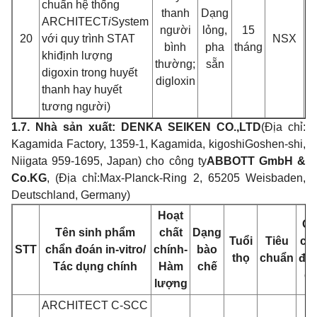
chuẩn hệ thống
thanh
Dạng
ARCHITECT
i
System
người
lỏng,
15
C
20
với quy trình STAT
NSX
bình
pha
tháng
x
khi
đ
ị
nh lư
ợng
th
ư
ờng;
sẵn
digoxin trong huyết
digloxin
thanh hay huyế
t
tương ngư
ời)
1.7. Nhà sản xuất: DE
NKA SEIKEN CO.,LTD
(Địa chỉ:
Kagamida Factory, 1359-1, Kagamida, kigoshi
G
oshen-shi,
Niigata 959-1695, Japan) cho công ty
ABBOTT GmbH &
Co.KG
, (Địa chỉ:
Max-Planck-Ring 2, 65205 Weisbaden,
Deutschland, Germany)
Hoạt
Qu
Tên sinh phẩm
chấ
t
Dạng
Tuổi
Tiêu
cá
STT
chẩn đoán in-vitro/
chính-
bào
thọ
chuẩn
đó
Tá
c dụng chính
Hàm
chế
gó
lư
ợng
ARCHITECT C-SCC