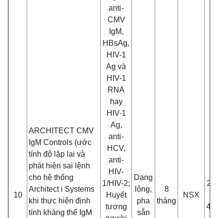
anti-
CMV
IgM,
HBsAg,
HIV-1
Ag và
HIV-1
RNA
hay
HIV-1
Ag,
ARCHITECT CMV
anti-
IgM Controls (ư
ớ
c
HCV,
tính đ
ộ lặp lại và
anti-
phát hiện sai lệnh
HIV-
cho hệ thống
Dạng
1/HIV-2;
2 c
Architect i Systems
lỏng,
8
10
Huyế
t
NSX
khi thực hiệ
n đ
ịnh
pha
tháng
tương
4.
tính kháng thể IgM
sẵn