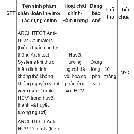
Tên sinh phẩm
Hoạt chất
Dạng
Tuổi
Tiêu
STT
chẩn đoán in-vitro/
chính-
bào
thọ
chuẩn
Tác dụng chính
Hàm lượng
chế
ARCHITECT Anti-
HCV Calibrators
(hiệu chuẩn cho hệ
thống Architect i
Huyết
Systems khi thực
tương
Dạng
hiện định tính
người đã
lỏng,
10
1
NSX
kháng thể kháng
vôi hóa có
pha
tháng
kháng nguyên vi rút
phản ứng
sẵn
viêm gan C (anti-
với HCV
HCV) trong huyết
thanh và huyết
tương người)
ARCHITECT Anti-
HCV Controls (kiểm