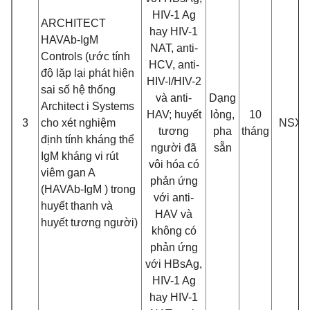
HIV-1 Ag
ARCHITECT
hay HIV-1
HAVAb-IgM
NAT, anti-
Controls (ước tính
HCV, anti-
độ lặp lại phát hiện
HIV-l/HIV-2
sai số hệ thống
và anti-
Dạng
Architect i Systems
HAV; huyết
lỏng,
10
3
cho xét nghiệm
NSX
tương
pha
tháng
định tính kháng thể
người đã
sẵn
IgM kháng vi rút
vôi hóa có
viêm gan A
phản ứng
(HAVAb-IgM ) trong
với anti-
huyết thanh và
HAV và
huyết tương người)
không có
phản ứng
với HBsAg,
HIV-1 Ag
hay HIV-1