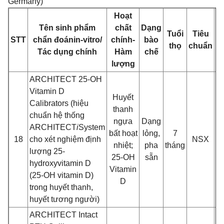
Germany)
Hoạt
Q
Tên sinh phẩm
chấ
t
Dạng
Tuổi
Tiêu
c
STT
chẩn đoán
in-vitro/
chính-
bào
thọ
chuẩn
đ
Tác dụng chính
Hàm
chế
g
lư
ợng
ARCHITECT 25-OH
Vitamin D
Huyết
Calibrators (hiệu
thanh
chuẩn hệ thống
ngựa
Dạng
ARCHITECT
i
System
bất hoạt
lỏng,
7
C
18
cho xét nghiệ
m đ
ị
nh
NSX
nhiệt;
pha
tháng
x
lư
ợng 25-
25-OH
sẵn
hydroxyvitamin D
Vitamin
(25-OH vitamin D)
D
trong huyết thanh,
huyế
t tương ngư
ời)
ARCHITECT Intact