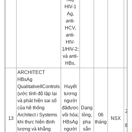
HIV-1
Ag,
anti-
HCV,
anti-
HIV-
1/HIV-2;
và anti-
HBs.
ARCHITECT
HBsAg
Qualitative
II
Controls
Huyế
t
(ư
ớc tí
nh đ
ộ lặp lại
tương
và phát hiện sai số
ngư
ờ
i
của hệ thống
đ
ã
đư
ợc
Dạng
2 c
Architect i Systems
vôi hó
a;
lỏng,
06
13
NSX
khi thực hiệ
n đ
ị
nh
HBsAg
pha
tháng
8.
lư
ợng và khẳ
ng
ngư
ời
sẵn