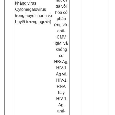
ngư
ờ
i
kháng virus
đ
ã vôi
Cytomegalovirus
hóa có
trong huyết thanh và
phản
huyế
t tương ngư
ời)
ứng với
anti-
CMV
IgM, và
không
có
HBsAg,
HIV-1
Ag và
HIV-1
RNA
hay
HIV-1
Ag,
anti-