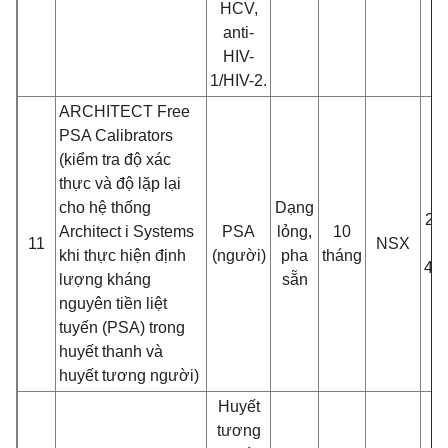
HCV,
anti-
HIV-
1/HIV-2.
ARCHITECT Free
PSA Calibrators
(kiể
m tra đ
ộ xác
thự
c và đ
ộ lặp lại
cho hệ thống
Dạng
2 c
Architect i Systems
PSA
lỏng,
10
11
NSX
khi thực hiệ
n đ
ị
nh
(ngư
ời)
pha
tháng
4.
lư
ợng kháng
sẵn
nguyên tiền liệt
tuyến (PSA) trong
huyết thanh và
huyế
t tương ngư
ời)
Huyết
tương