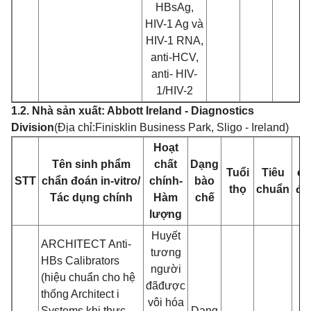
HBsAg,
HIV-1 Ag và
HIV-1 RNA,
anti-HCV,
anti- HIV-
1/HIV-2
1.2. Nhà sản xuất
: Abbott Ireland - Diagnostics
Division
(Địa chỉ:
Finisklin Business Park, Sligo - Ireland)
Hoạt
Q
Tên sinh phẩm
chấ
t
Dạng
Tuổi
Tiêu
cá
STT
chẩn đoán in-vitro/
chính-
bào
thọ
chuẩn
đó
Tác d
ụng chính
Hàm
chế
g
lư
ợng
Huyế
t
ARCHITECT Anti-
tương
HBs Calibrators
ngư
ờ
i
(hiệu chuẩn cho hệ
đ
ã
đư
ợc
thống Architect i
vôi hóa
Systems khi thực
Dạng