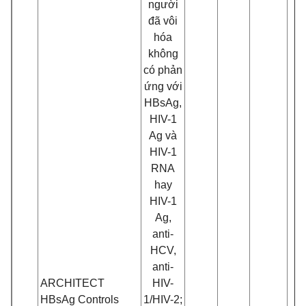
ngư
ờ
i
đ
ã vôi
hóa
không
có phản
ứng với
HBsAg,
HIV-1
Ag và
HIV-1
RNA
hay
HIV-1
Ag,
anti-
HCV,
anti-
ARCHITECT
HIV-
HBsAg Controls
1/HIV-2;