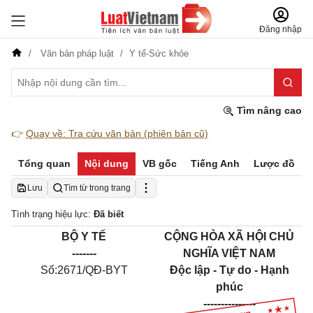
Đăng nhập
Văn bản pháp luật
Y tế-Sức khỏe
Tìm nâng cao
👉
Quay về: Tra cứu văn bản (phiên bản cũ)
Tổng quan
Nội dung
VB gốc
Tiếng Anh
Lược đồ
Lưu
Tìm từ trong trang
Tình trạng hiệu lực:
Đã biết
BỘ Y TẾ
CỘNG HÒA XÃ HỘI CHỦ
-------
NGHĨA VIỆT NAM
Số:
2671/QĐ-BYT
Độc lập - Tự do - Hạnh
phúc
---------------