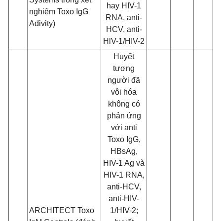
hay HIV-1
nghiệm Toxo IgG
RNA, anti-
Adivity)
HCV, anti-
HlV-1/HIV-2
Huy
ế
t
tương
ngư
ờ
i đ
ã
vôi hóa
không có
phản ứng
với anti
Toxo IgG,
HBsAg,
HIV-1 Ag và
HIV-1 RNA,
anti-HCV,
anti-HIV-
ARCHITECT Toxo
1/HIV-2;