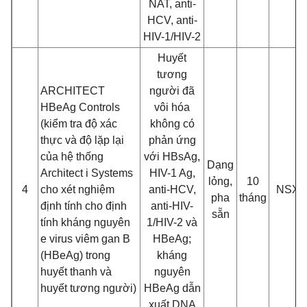
NAT, anti-
HCV, anti-
HIV-1/HIV-2
Huyết
tương
ARCHITECT
người đã
HBeAg Controls
vôi hóa
(kiểm tra độ xác
không có
thực và độ lặp lại
phản ứng
của hệ thống
với HBsAg,
Dạng
Architect i Systems
HIV-1 Ag,
lỏng,
10
4
cho xét nghiệm
anti-HCV,
NSX
pha
tháng
định tính cho định
anti-HIV-
sẵn
tính kháng nguyên
1/HIV-2 và
e virus viêm gan B
HBeAg;
(HBeAg) trong
kháng
huyết thanh và
nguyên
huyết tương người)
HBeAg dẫn
xuất DNA