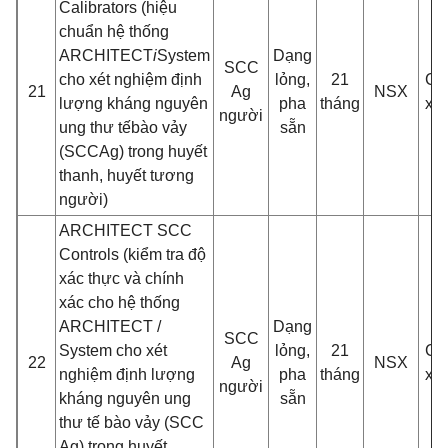
Calibrators (hiệu
chuẩn hệ thống
ARCHITECT
i
System
Dạng
6
SCC
cho xét nghiệ
m đ
ị
nh
lỏng,
21
Ch
21
Ag
NSX
lư
ợ
ng kháng nguyên
pha
tháng
x 4
ngư
ời
ung thư t
ế
bào v
ảy
sẵn
m
(SCCAg) trong huyết
thanh, huyế
t tương
ngư
ời)
ARCHITECT SCC
Controls (kiể
m tra đ
ộ
xác thực và chính
xác cho hệ thống
ARCHITECT /
Dạng
3
SCC
System cho xét
lỏng,
21
Ch
22
Ag
NSX
nghiệ
m đ
ị
nh lư
ợ
ng
pha
tháng
x 8
ngư
ời
kháng nguyên ung
sẵn
m
thư t
ế bào vảy (SCC
Ag) trong huyết