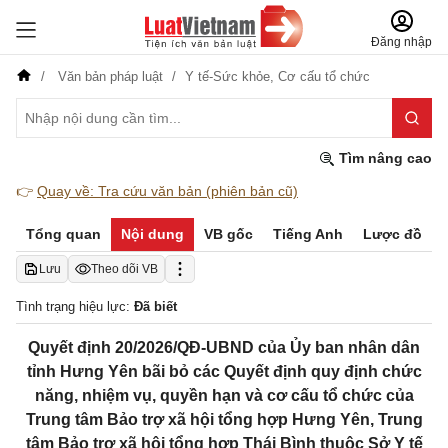
Đăng nhập
Văn bản pháp luật
Y tế-Sức khỏe,
Cơ cấu tổ chức
Tìm nâng cao
👉
Quay về: Tra cứu văn bản (phiên bản cũ)
Tổng quan
Nội dung
VB gốc
Tiếng Anh
Lược đồ
Lưu
Theo dõi VB
Tình trạng hiệu lực:
Đã biết
Quyết định 20/2026/QĐ-UBND của Ủy ban nhân dân
tỉnh Hưng Yên bãi bỏ các Quyết định quy định chức
năng, nhiệm vụ, quyền hạn và cơ cấu tổ chức của
Trung tâm Bảo trợ xã hội tổng hợp Hưng Yên, Trung
tâm Bảo trợ xã hội tổng hợp Thái Bình thuộc Sở Y tế