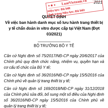
2021
Hiệu lực: Đã biết
Tình trạng hiệu lực: Đã biết
QUYẾT ĐỊNH
Về việc ban hành danh mục số lưu hành trang thiết bị
y tế chẩn đoán
in vitro
được cấp tại Việt Nam (Đợt
03/2021)
_______________
BỘ TRƯỞNG BỘ Y TẾ
Căn cứ Nghị định số 75/2017/NĐ-CP ngày 20/6/2017 của
Chính phủ quy định chức năng, nhiệm vụ, quyền hạn và
cơ cấu tổ chức của Bộ Y tế;
Căn cứ Nghị định số 36/2016/NĐ-CP ngày 15/5/2016 của
Chính phủ về quản lý trang thiết bị y tế;
Căn cứ Nghị định số 169/2018/NĐ-CP ngày 31/12/2018
của Chính phủ sửa đổi, bổ sung một số điều của Nghị định
số
36/2016/NĐ-CP ngày 15/5/2016 của Chính phủ về
quản lý trang thiết bị y tế;