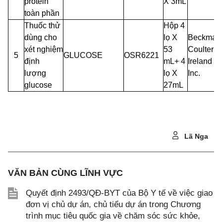
protein
X 3mL
toàn phần
Thuốc thử
Hộp 4
dùng cho
lọ X
Beckman
xét nghiệm
53
Coulter
5
GLUCOSE
OSR6221
định
mL+ 4
Ireland
lượng
lọ X
Inc.
glucose
27mL
Lã Nga
VĂN BẢN CÙNG LĨNH VỰC
Quyết định 2493/QĐ-BYT của Bộ Y tế về việc giao
đơn vị chủ dự án, chủ tiểu dự án trong Chương
trình mục tiêu quốc gia về chăm sóc sức khỏe,