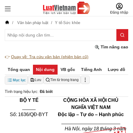
Đăng nhập
Văn bản pháp luật
Y tế-Sức khỏe
Tìm nâng cao
👉
Quay về: Tra cứu văn bản (phiên bản cũ)
Tổng quan
Nội dung
VB gốc
Tiếng Anh
Lược đồ
Lưu
Tìm từ trong trang
Mục lục
Tình trạng hiệu lực:
Đã biết
BỘ Y TẾ
CỘNG HÒA XÃ HỘI CHỦ
_____
NGHĨA VIỆT NAM
Số: 1636/QĐ-BYT
Độc lập – Tự do – Hạnh phúc
______________________
Hà Nội, ngày 18 tháng 3 năm