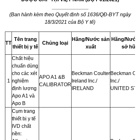
_____________
(Ban hành kèm theo Quyết định số 1636/QĐ-BYT ngày
18/3/2021 của Bộ Y tế)
Tên trang
Hãng/Nước sản
Hãng/Nước
TT
Chủng loại
thiết bị y tế
xuất
sở hữu
Chất hiệu
chuẩn dùng
cho các xét
Beckman
Coulter
Beckman
Cou
APO A1 &B
1
nghiệm
Ireland
Inc./
Inc./
CALIBRATOR
định lượng
IRELAND
UNITED
ST
Apo A1 và
Apo
B
Cụm trang
thiết bị y tế
IVD chất
nền: