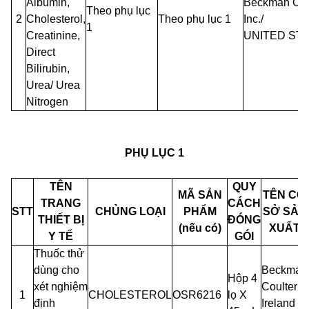
Albumin,
Beckman
Cou
Theo
phụ lục
2
Cholesterol,
Theo phụ lục 1
Inc./
1
Creatinine,
UNITED
ST
Direct
Bilirubin,
Urea/ Urea
Nitrogen
PHỤ LỤC 1
TÊN
QUY
MÃ SẢN
TÊN CƠ
TRANG
CÁCH
STT
CHỦNG LOẠI
PHẨM
SỞ SẢN
THIẾT BỊ
ĐÓNG
(nếu có)
XUẤT
Y TẾ
GÓI
Thuốc thử
dùng cho
Beckman
Hộp 4
xét nghiệm
Coulter
1
CHOLESTEROL
OSR6216
lọ X
định
Ireland