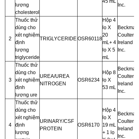
45 mL
lượng
Inc.
cholesterol
Thuốc thử
Hộp 4
dùng cho
lọ X
Beckman
xét nghiệm
20
Coulter
2
TRIGLYCERIDE
OSR60118
định
mL+ 4
Ireland
lượng
lọ X 5
Inc.
triglyceride
mL
Thuốc thử
Beckman
dùng cho
Hộp 8
UREA/UREA
Coulter
3
xét nghiệm
OSR6234
lọ X
NITROGEN
Ireland
định
53 mL
Inc.
lượng ure
Thuốc thử
dùng cho
Hộp 4
Beckman
xét nghiệm
lọ X
URINARY/CSF
Coulter
4
định
OSR6170
19 mL
PROTEIN
Ireland
lượng
+ 1 lọ
Inc.