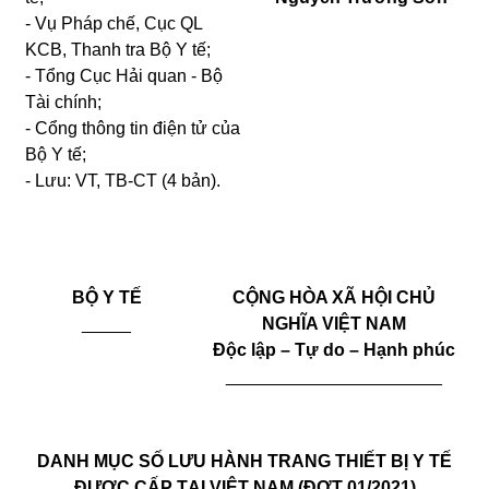
- Vụ Pháp chế, Cục QL
KCB, Thanh tra Bộ Y tế;
- Tổng Cục Hải quan - Bộ
Tài chính;
- Cổng thông tin điện tử của
Bộ Y tế;
- Lưu: VT,
TB-CT
(4 bản).
BỘ Y TẾ
CỘNG HÒA XÃ HỘI CHỦ
_____
NGHĨA VIỆT NAM
Độc lập – Tự do – Hạnh phúc
______________________
DANH MỤC SỐ LƯU HÀNH TRANG THIẾT BỊ Y TẾ
ĐƯỢC CẤP TẠI VIỆT NAM (ĐỢT 01/2021)