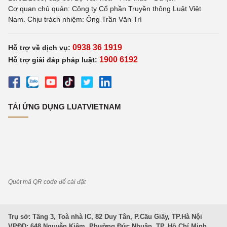
Cơ quan chủ quản: Công ty Cổ phần Truyền thông Luật Việt
Nam. Chịu trách nhiệm: Ông Trần Văn Trí
0938 36 1919
Hỗ trợ về dịch vụ:
1900 6192
Hỗ trợ giải đáp pháp luật:
TẢI ỨNG DỤNG LUATVIETNAM
Quét mã QR code để cài đặt
Trụ sở: Tầng 3, Toà nhà IC, 82 Duy Tân, P.Cầu Giấy, TP.Hà Nội
VPĐD: 648 Nguyễn Kiệm, Phường Đức Nhuận, TP. Hồ Chí Minh