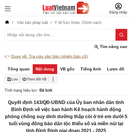
Đăng nhập
Văn bản pháp luật
Y tế-Sức khỏe,
Chính sách
Tìm nâng cao
👉
Quay về: Tra cứu văn bản (phiên bản cũ)
Tổng quan
Nội dung
VB gốc
Tiếng Anh
Lược đồ
Lưu
Theo dõi VB
Tình trạng hiệu lực:
Đã biết
Quyết định 143/QĐ-UBND của Ủy ban nhân dân tỉnh
Bình Định về việc ban hành Kế hoạch hành động
phòng chống suy dinh dưỡng thấp còi ở trẻ em dưới 5
tuổi vùng đồng bào dân tộc thiểu số và miền núi tại
tỉnh Bình Định giai đoạn 2021 - 2025