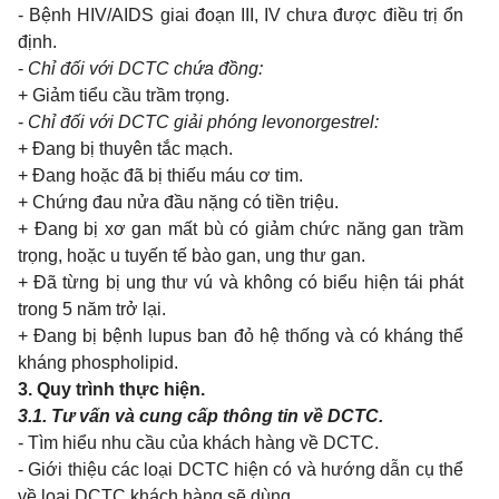
- Bệnh HIV/AIDS giai đoạn III, IV chưa được điều trị ổn
định.
-
Chỉ đối với DCTC chứa đồng:
+ Giảm tiểu cầu trầm trọng.
-
Chỉ đối với DCTC giải phóng levonorgestrel:
+ Đang bị thuyên tắc mạch.
+ Đang hoặc đã bị thiếu máu cơ tim.
+ Chứng đau nửa đầu nặng có tiền triệu.
+ Đang bị xơ gan mất bù có giảm chức năng gan trầm
trọng, hoặc u tuyến tế bào gan, ung thư gan.
+ Đã từng bị ung thư vú và không có biểu hiện tái phát
trong 5 năm trở lại.
+ Đang bị bệnh lupus ban đỏ hệ thống và có kháng thể
kháng phospholipid.
3.
Quy trình thực hiện.
3.1.
Tư vấn và cung cấp thông tin về DCTC.
- Tìm hiểu nhu cầu của khách hàng về DCTC.
- Giới thiệu các loại DCTC hiện có và hướng dẫn cụ thể
về loại DCTC khách hàng sẽ dùng.