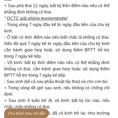
+ Sau phá thai 12 ngày, bất kỳ thời điểm nào nếu có thể
khẳng định không có thai.
*
DCTC giải phóng levonorgestrel
- Trong vòng 7 ngày đầu kể từ ngày đầu tiên của chu kỳ
kinh.
- Ở bất cứ thời điểm nào nếu biết chắc là không có thai.
Nếu đã quá 7 ngày kể từ ngày đầu tiên của chu kỳ kinh
cần tránh giao hợp hoặc sử dụng thêm BPTT hỗ trợ
trong 7 ngày kế tiếp.
- Vô kinh: bất kỳ thời điểm nào nếu có thể khẳng định
không có thai, cần tránh giao hợp hoặc sử dụng thêm
BPTT hỗ trợ trong 7 ngày kế tiếp.
- Sau sinh (kể cả sau phẫu thuật lấy thai) và cho con bú:
+ Trong vòng 48 giờ sau sinh, nếu không có chống chỉ
định.
+ Sau sinh 4 tuần trở đi, vô kinh: bất kỳ lúc nào, nếu
chắc chắn không có thai.
+ Sau sinh 4 tuần trở đi, đã có kinh trở lại: như trường
Chú thích màu chỉ dẫn