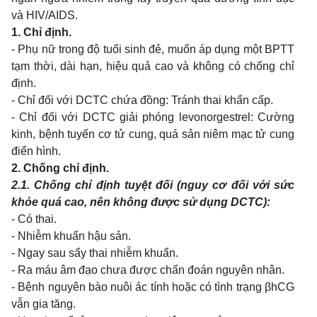
và HIV/AIDS.
1.
Chỉ định.
- Phụ nữ trong độ tuổi sinh đẻ, muốn áp dụng một BPTT
tạm thời, dài hạn, hiệu quả cao và không có chống chỉ
định.
- Chỉ đối với DCTC chứa đồng: Tránh thai khẩn cấp.
- Chỉ đối với DCTC giải phóng levonorgestrel: Cường
kinh, bệnh tuyến cơ tử cung, quá sản niêm mạc tử cung
điển hình.
2.
Chống chỉ định.
2.1.
Chống chỉ định tuyệt đối (nguy cơ đối với sức
khỏe quá cao, nên không được sử dụng DCTC):
- Có thai.
- Nhiễm khuẩn hậu sản.
- Ngay sau sẩy thai nhiễm khuẩn.
- Ra máu âm đạo chưa được chẩn đoán nguyên nhân.
- Bệnh nguyên bào nuôi ác tính hoặc có tình trạng βhCG
vẫn gia tăng.