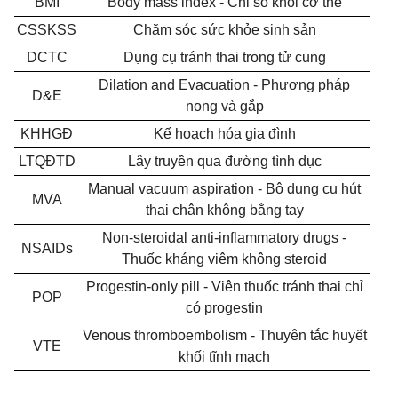
BMI
Body mass index - Chỉ số khối cơ thể
CSSKSS
Chăm sóc sức khỏe sinh sản
DCTC
Dụng cụ tránh thai trong tử cung
Dilation and Evacuation - Phương pháp
D&E
nong và gắp
KHHGĐ
Kế hoạch hóa gia đình
LTQĐTD
Lây truyền qua đường tình dục
Manual vacuum aspiration - Bộ dụng cụ hút
MVA
thai chân không bằng tay
Non-steroidal anti-inflammatory drugs -
NSAIDs
Thuốc kháng viêm không steroid
Progestin-only pill - Viên thuốc tránh thai chỉ
POP
có progestin
Venous thromboembolism - Thuyên tắc huyết
VTE
khối tĩnh mạch