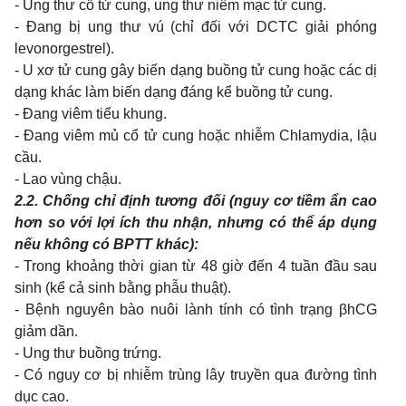
- Ung thư cổ tử cung, ung thư niêm mạc tử cung.
- Đang bị ung thư vú (chỉ đối với DCTC giải phóng
levonorgestrel).
- U xơ tử cung gây biến dạng buồng tử cung hoặc các dị
dạng khác làm biến dạng đáng kể buồng tử cung.
- Đang viêm tiểu khung.
- Đang viêm mủ cổ tử cung hoặc nhiễm Chlamydia, lậu
cầu.
- Lao vùng chậu.
2.2.
Chống chỉ định tương đối (nguy cơ tiềm ẩn cao
hơn so với lợi ích thu nhận, nhưng có thể áp dụng
nếu không có BPTT khác):
- Trong khoảng thời gian từ 48 giờ đến 4 tuần đầu sau
sinh (kể cả sinh bằng phẫu thuật).
- Bệnh nguyên bào nuôi lành tính có tình trạng βhCG
giảm dần.
- Ung thư buồng trứng.
- Có nguy cơ bị nhiễm trùng lây truyền qua đường tình
dục cao.