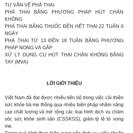
TƯ VẤN VỀ PHÁ THAI
PHÁ THAI BẰNG PHƯƠNG PHÁP HÚT CHÂN
KHÔNG
PHÁ THAI BẰNG THUỐC ĐẾN HẾT THAI 22 TUẦN 0
NGÀY
PHÁ THAI TỪ 13 ĐẾN 18 TUẦN BẰNG PHƯƠNG
PHÁP NONG VÀ GẮP
XỬ LÝ DỤNG CỤ HÚT THAI CHÂN KHÔNG BẰNG
TAY (MVA)
LỜI GIỚI THIỆU
Việt Nam đã đạt được nhiều tiến bộ trong việc cải thiện
sức khỏe bà mẹ thông qua nhiều biện pháp nhằm nâng
cao chất lượng và mở rộng các loại hình dịch vụ chăm
sóc sức khỏe sinh sản (CSSKSS), giảm tỷ lệ tử vong
mẹ.