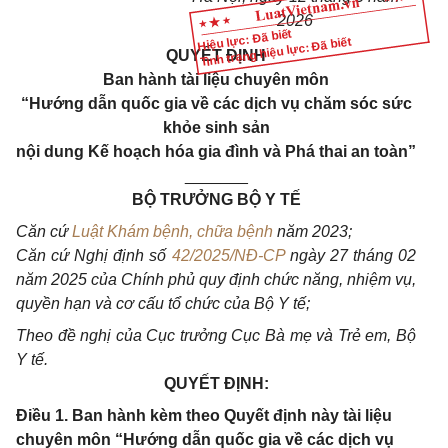
2026
Hiệu lực: Đã biết
Tình trạng hiệu lực: Đã biết
QUYẾT ĐỊNH
Ban hành tài liệu chuyên môn
“Hướng dẫn quốc gia về các dịch vụ chăm sóc sức
khỏe sinh sản
nội dung Kế hoạch hóa gia đình và Phá thai an toàn”
_______
BỘ TRƯỞNG BỘ Y TẾ
Căn cứ
Luật Khám bệnh, chữa bệnh
năm 2023;
Căn cứ Nghị định số
42/2025/NĐ-CP
ngày 27 tháng 02
năm 2025 của Chính phủ quy định chức năng, nhiệm vụ,
quyền hạn và cơ cấu tổ chức của Bộ Y tế;
Theo đề nghị của Cục trưởng Cục Bà mẹ và Trẻ em, Bộ
Y tế.
QUYẾT ĐỊNH:
Điều 1. Ban hành kèm theo Quyết định này tài liệu
chuyên môn “Hướng dẫn quốc gia về các dịch vụ