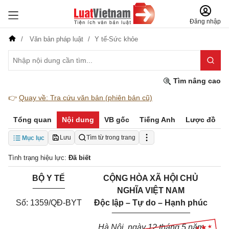
Đăng nhập
Văn bản pháp luật
Y tế-Sức khỏe
Tìm nâng cao
👉
Quay về: Tra cứu văn bản (phiên bản cũ)
Tổng quan
Nội dung
VB gốc
Tiếng Anh
Lược đồ
Lưu
Tìm từ trong trang
Mục lục
Tình trạng hiệu lực:
Đã biết
BỘ Y TẾ
CỘNG HÒA XÃ HỘI CHỦ
_______
NGHĨA VIỆT NAM
Số: 1359/QĐ-BYT
Độc lập – Tự do – Hạnh phúc
_________________
Hà Nội, ngày 12 tháng 5 năm