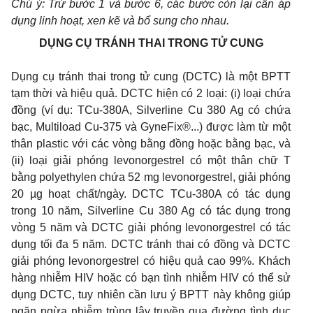
Chú ý: Trừ bước 1 và bước 6, các bước còn lại cần áp
dụng linh hoạt, xen kẽ và bổ sung cho nhau.
DỤNG CỤ TRÁNH THAI TRONG TỬ CUNG
Dụng cụ tránh thai trong tử cung (DCTC) là một BPTT
tạm thời và hiệu quả. DCTC hiện có 2 loại: (i) loại chứa
đồng (ví dụ: TCu-380A, Silverline Cu 380 Ag có chứa
bạc, Multiload Cu-375 và GyneFix®...) được làm từ một
thân plastic với các vòng bằng đồng hoặc bằng bạc, và
(ii) loại giải phóng levonorgestrel có một thân chữ T
bằng polyethylen chứa 52 mg levonorgestrel, giải phóng
20 µg hoạt chất/ngày. DCTC TCu-380A có tác dụng
trong 10 năm, Silverline Cu 380 Ag có tác dụng trong
vòng 5 năm và DCTC giải phóng levonorgestrel có tác
dụng tối đa 5 năm. DCTC tránh thai có đồng và DCTC
giải phóng levonorgestrel có hiệu quả cao 99%. Khách
hàng nhiễm HIV hoặc có bạn tình nhiễm HIV có thể sử
dụng DCTC, tuy nhiên cần lưu ý BPTT này không giúp
ngăn ngừa nhiễm trùng lây truyền qua đường tình dục