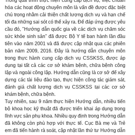
Trong quá trình thực hiện cung cấp dịch vụ, việc chuẩn
hóa các hoạt động chuyên môn là vấn đề được đặc biệt
chú trọng nhằm cải thiện chất lượng dịch vụ và hạn chế
tối đa những sai sót có thể xảy ra. Để đáp ứng được yêu
cầu đó, "Hướng dẫn quốc gia về các dịch vụ chăm sóc
sức khỏe sinh sản" đã được Bộ Y tế ban hành lần đầu
tiên vào năm 2001 và đã được cập nhật qua các phiên
bản năm 2009, 2016. Đây là hướng dẫn chuyên môn
trong thực hành cung cấp dịch vụ CSSKSS, được áp
dụng tại tất cả các cơ sở khám bệnh, chữa bệnh công
lập và ngoài công lập. Hướng dẫn cũng là cơ sở để xây
dựng các tài liệu đào tạo, thực hiện công tác giám sát,
đánh giá chất lượng dịch vụ CSSKSS tại các cơ sở
khám bệnh, chữa bệnh.
Tuy nhiên, sau 9 năm thực hiện Hướng dẫn, nhiều tiến
bộ khoa học kỹ thuật đã được triển khai áp dụng trong
lĩnh vực sản phụ khoa. Nhiều quy định trong Hướng dẫn
đã không còn phù hợp với thực tế. Cục Bà mẹ và Trẻ
em đã tiến hành rà soát, cập nhật lần thứ tư Hướng dẫn