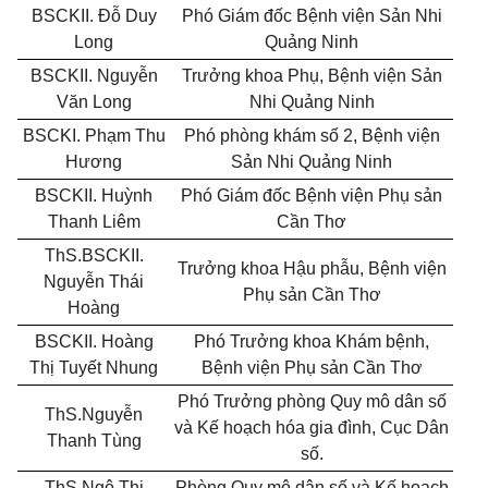
BSCKII. Đỗ Duy
Phó Giám đốc Bệnh viện Sản Nhi
Long
Quảng Ninh
BSCKII. Nguyễn
Trưởng khoa Phụ, Bệnh viện Sản
Văn Long
Nhi Quảng Ninh
BSCKI. Phạm Thu
Phó phòng khám số 2, Bệnh viện
Hương
Sản Nhi Quảng Ninh
BSCKII. Huỳnh
Phó Giám đốc Bệnh viện Phụ sản
Thanh Liêm
Cần Thơ
ThS.BSCKII.
Trưởng khoa Hậu phẫu, Bệnh viện
Nguyễn Thái
Phụ sản Cần Thơ
Hoàng
BSCKII. Hoàng
Phó Trưởng khoa Khám bệnh,
Thị Tuyết Nhung
Bệnh viện Phụ sản Cần Thơ
Phó Trưởng phòng Quy mô dân số
ThS.Nguyễn
và Kế hoạch hóa gia đình, Cục Dân
Thanh Tùng
số.
ThS.Ngô Thị
Phòng Quy mô dân số và Kế hoạch