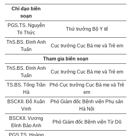
Chỉ đạo biên
soạn
PGS.TS. Nguyễn
Thứ trưởng Bộ Y tế
Tri Thức
ThS.BS. Đinh Anh
Cục trưởng Cục Bà mẹ và Trẻ em
Tuấn
Tham gia biên soạn
ThS.BS. Đinh Anh
Cục trưởng Cục Bà mẹ và Trẻ em
Tuấn
TS.BS. Tống Trần
Phó Cục trưởng Cục Bà mẹ và Trẻ
Hà
em
BSCKII. Đỗ Xuân
Phó Giám đốc Bệnh viện Phụ sản
Vinh
Hà Nội
BSCKII. Vương
Phó Giám đốc Bệnh viện Từ Dũ
Đình Bảo Anh
PGS.TS. Hoàng