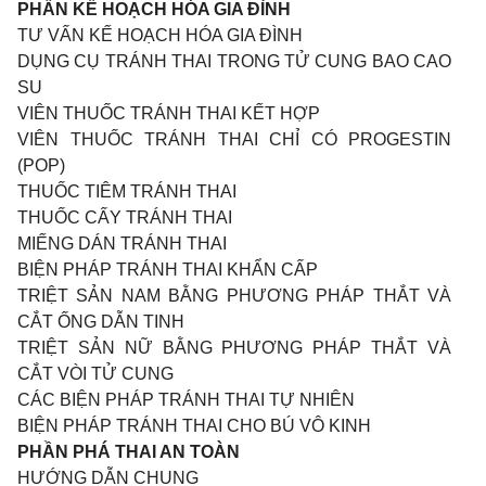
PHẦN KẾ HOẠCH HÓA GIA ĐÌNH
TƯ VẤN KẾ HOẠCH HÓA GIA ĐÌNH
DỤNG CỤ TRÁNH THAI TRONG TỬ CUNG BAO CAO
SU
VIÊN THUỐC TRÁNH THAI KẾT HỢP
VIÊN THUỐC TRÁNH THAI CHỈ CÓ PROGESTIN
(POP)
THUỐC TIÊM TRÁNH THAI
THUỐC CẤY TRÁNH THAI
MIẾNG DÁN TRÁNH THAI
BIỆN PHÁP TRÁNH THAI KHẨN CẤP
TRIỆT SẢN NAM BẰNG PHƯƠNG PHÁP THẮT VÀ
CẮT ỐNG DẪN TINH
TRIỆT SẢN NỮ BẰNG PHƯƠNG PHÁP THẮT VÀ
CẮT VÒI TỬ CUNG
CÁC BIỆN PHÁP TRÁNH THAI TỰ NHIÊN
BIỆN PHÁP TRÁNH THAI CHO BÚ VÔ KINH
PHẦN PHÁ THAI AN TOÀN
HƯỚNG DẪN CHUNG