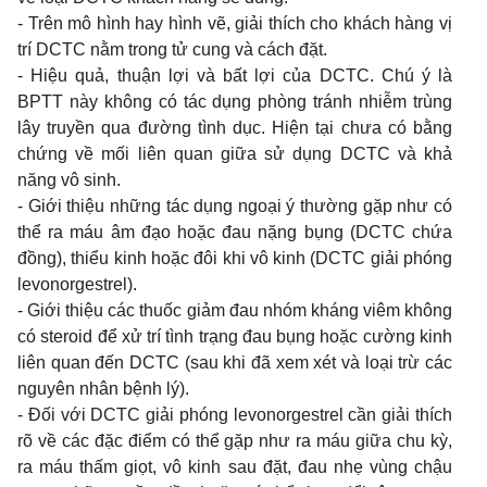
- Trên mô hình hay hình vẽ, giải thích cho khách hàng vị
trí DCTC nằm trong tử cung và cách đặt.
- Hiệu quả, thuận lợi và bất lợi của DCTC. Chú ý là
BPTT này không có tác dụng phòng tránh nhiễm trùng
lây truyền qua đường tình dục. Hiện tại chưa có bằng
chứng về mối liên quan giữa sử dụng DCTC và khả
năng vô sinh.
- Giới thiệu những tác dụng ngoại ý thường gặp như có
thể ra máu âm đạo hoặc đau nặng bụng (DCTC chứa
đồng), thiểu kinh hoặc đôi khi vô kinh (DCTC giải phóng
levonorgestrel).
- Giới thiệu các thuốc giảm đau nhóm kháng viêm không
có steroid để xử trí tình trạng đau bụng hoặc cường kinh
liên quan đến DCTC (sau khi đã xem xét và loại trừ các
nguyên nhân bệnh lý).
- Đối với DCTC giải phóng levonorgestrel cần giải thích
rõ về các đặc điểm có thể gặp như ra máu giữa chu kỳ,
ra máu thấm giọt, vô kinh sau đặt, đau nhẹ vùng chậu