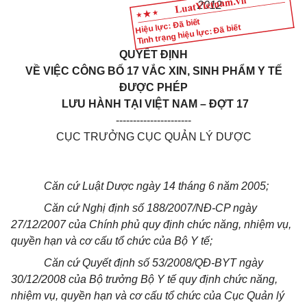
2012
Hiệu lực: Đã biết
Tình trạng hiệu lực: Đã biết
QUYẾT ĐỊNH
VỀ VIỆC CÔNG BỐ 17 VẮC XIN, SINH PHẨM Y TẾ
ĐƯỢC PHÉP
LƯU HÀNH TẠI VIỆT NAM – ĐỢT 17
----------------------
CỤC TRƯỞNG CỤC QUẢN LÝ DƯỢC
Căn cứ Luật Dược ngày 14 tháng 6 năm 2005;
Căn cứ Nghị định số 188/2007/NĐ-CP ngày
27/12/2007 của Chính phủ quy định chức năng, nhiệm vụ,
quyền hạn và cơ cấu tổ chức của Bộ Y tế;
Căn cứ Quyết định số 53/2008/QĐ-BYT ngày
30/12/2008 của Bộ trưởng Bộ Y tế quy định chức năng,
nhiệm vụ, quyền hạn và cơ cấu tổ chức của Cục Quản lý