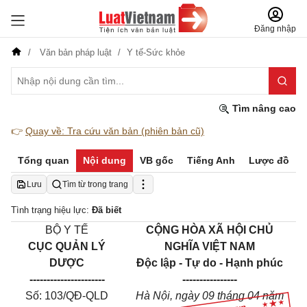
Đăng nhập
Văn bản pháp luật
Y tế-Sức khỏe
Tìm nâng cao
👉
Quay về: Tra cứu văn bản (phiên bản cũ)
Tổng quan
Nội dung
VB gốc
Tiếng Anh
Lược đồ
Lưu
Tìm từ trong trang
Tình trạng hiệu lực:
Đã biết
BỘ Y TẾ
CỘNG HÒA XÃ HỘI CHỦ
CỤC QUẢN LÝ
NGHĨA VIỆT NAM
DƯỢC
Độc lập - Tự do - Hạnh phúc
----------------------
----------------
Số: 103/QĐ-QLD
Hà Nội, ngày 09 tháng 04 năm