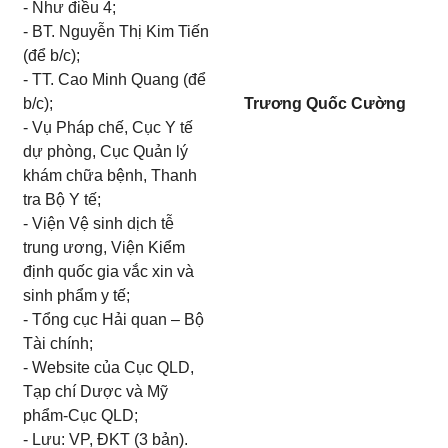
- Như điều 4;
- BT. Nguyễn Thị Kim Tiến
(để b/c);
- TT. Cao Minh Quang (để
b/c);
Trương Quốc Cường
- Vụ Pháp chế, Cục Y tế
dự phòng, Cục Quản lý
khám chữa bệnh, Thanh
tra Bộ Y tế;
- Viện Vệ sinh dịch tễ
trung ương, Viện Kiểm
định quốc gia vắc xin và
sinh phẩm y tế;
- Tổng cục Hải quan – Bộ
Tài chính;
- Website của Cục QLD,
Tạp chí Dược và Mỹ
phẩm-Cục QLD;
- Lưu: VP, ĐKT (3 bản).