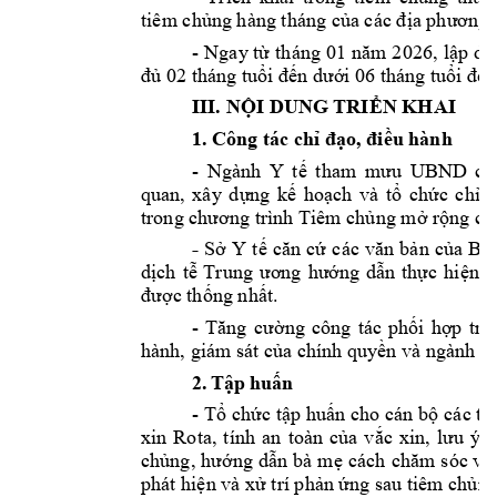
tiêm 
chủng
 hàng tháng 
của
 các 
địa
phương.
- 
Ngay 
từ
tháng 
01 
năm
2026, 
lập
da
đủ
 02 tháng 
tuổi
đến
dưới
 06 tháng 
tuổi
để
III. 
NỘI
 DUNG 
TRIỂN
 KHAI
1. Công tác 
chỉ
đạo,
điều
 hành
- 
Ngành 
Y 
tế
tham 
mưu
UBND 
cá
quan, 
xây 
dựng
kế
hoạch
và 
tổ
chức
chỉ
đ
trong 
chương
 trình Tiêm 
chủng
mở
rộng
 ch
- 
Sở
Y 
tế
căn
cứ
các 
văn
bản
của
Bộ
dịch
tễ
Trung 
ương
hướng
dẫn
thực
hiện
đ
được
thống
nhất.
- 
Tăng
cường
công 
tác 
phối
hợp
tri
hành, giám sát 
của
 chính 
quyền
 và ngành y 
2. T
ậ
p hu
ấ
n
- 
Tổ
chức
tập
huấn
cho cán 
bộ
các 
tu
xin 
Rota, 
tính 
an 
toàn 
của
vắc
xin, 
lưu
ý 
s
chủng,
hướng
dẫn
 bà 
mẹ
cách 
chăm
sóc và 
phát 
hiện
 và 
xử
 trí 
phản
ứng
 sau tiêm 
chủng