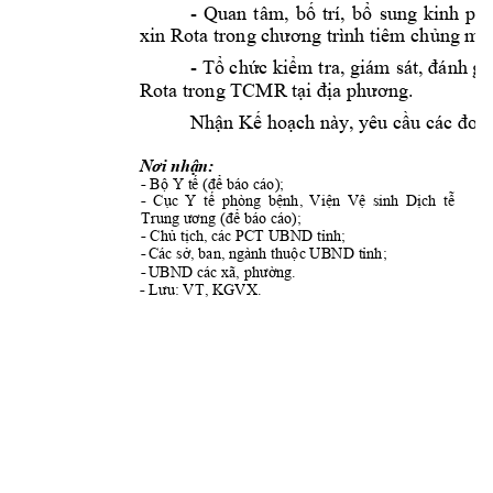
- 
Quan 
tâm, 
bố
trí, 
bổ
sung 
kinh 
phí
xin Rota trong 
chương
 trình tiêm 
chủng
mở
- 
Tổ
chức
kiểm
 tra, giám 
sát, 
đánh
 gi
Rota trong TCMR 
tại
địa
phương.
Nhận
Kế
hoạch
 này, yêu 
cầu
 các 
đơn
Nơi
nhận:
- 
Bộ
 Y 
tế
(để
 báo cáo);
- 
Cục
Y 
tế
phòng 
bệnh,
Viện
Vệ
sinh 
Dịch
tễ
Trung 
ương
(để
 báo cáo);
-
Chủ
tịch,
 các PCT UBND 
tỉnh;
Các 
sở,
 ban, ngành 
thuộc
 UBND 
tỉnh;
-
UBND các xã, 
phường.
-
Lưu:
 VT, KGVX.
- 