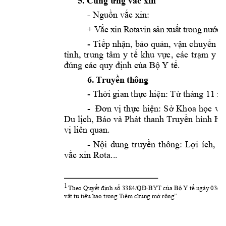
5. Cung 
ứng
vắc
 xin 
- 
Nguồn
vắc
 xin: 
+ V
ắ
c xin Rotavin s
ả
n xu
ấ
t trong n
ướ
c 
- 
Tiếp
nhận,
bảo
quản,
vận
chuyển
v
tỉnh,
trung 
tâm 
y 
tế
khu 
vực,
các 
trạm
y 
tế
đúng
 các quy 
định
của
Bộ
 Y 
tế.
6. Truy
ề
n thông
- 
Thời
 gian 
thực
hiện:
Từ
 tháng 11 
n
- 
Đơn
vị
thực
hiện:
Sở
Khoa 
học
và 
Du 
lịch,
 Báo 
và Phát 
thanh 
Truyền
hình 
Hư
vị
 liên quan.
- 
Nội
dung 
truyền
thông: 
Lợi
ích, 
đ
vắc
 xin Rota...
1
 Theo 
Quyết
định
số
3384/QĐ-BYT
của
Bộ
 Y 
tế
 ngày 03/08
vật
tư
 tiêu hao trong Tiêm 
chủng
mở
rộng”