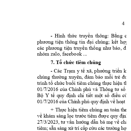
4
- 
Hình 
thức
truyền
thông: 
Bằng
cá
phương
tiện
thông 
tin 
đại
chúng; 
kết
hợp
các 
phương
tiện
truyền
thống
như
báo, 
đài
nhóm zalo, facebook ...
7. 
Tổ
chức
 tiêm 
chủng
-
Các 
Trạm
y 
tế
xã, 
phường
triển
kha
chủng
thường
xuyên, 
đảm
bảo
mỗi
trẻ
đượ
trình 
tổ
chức
buổi
tiêm 
chủng
thực
hiện
 the
01/7/2016 
c
ủ
a 
Chính 
ph
ủ
và 
T
hông 
t
ư
s
ố
3
B
ộ
Y 
t
ế
quy 
đị
nh 
chi 
ti
ế
t
m
ộ
t 
s
ố
đ
i
ề
u 
c
ủ
a 
01/7/2016 c
ủ
a Chính ph
ủ
 quy 
đị
nh v
ề
 ho
ạ
t 
đ
+ 
Thực
hiện
tiêm 
ch
ủ
ng 
an 
toàn 
theo 
v
ề
khám 
sàng 
l
ọ
c 
tr
ướ
c 
tiêm 
đượ
c 
quy 
đị
nh 
27/3/2023, 
t
ư
v
ấ
n 
h
ướ
ng 
d
ẫ
n 
bà 
m
ẹ
v
ề
ch
ă
m
tiêm; s
ẵ
n sàng x
ử
 trí c
ấ
p c
ứ
u các tr
ườ
ng h
ợ
p 