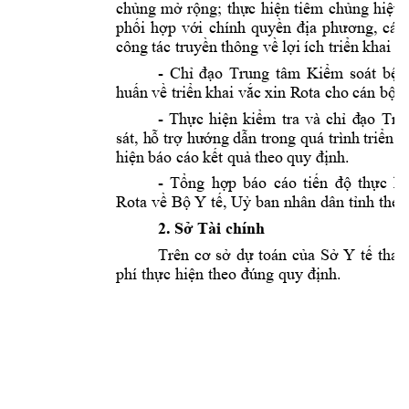
ch
ủ
ng 
m
ở
r
ộ
ng; 
th
ự
c 
hi
ệ
n 
tiêm 
ch
ủ
ng 
hi
ệ
u 
ph
ố
i 
h
ợ
p 
v
ớ
i 
chính 
quy
ề
n 
đị
a 
ph
ươ
ng, 
c
ác 
công tác truy
ề
n thông v
ề
 l
ợ
i ích tri
ể
n khai v
- 
Ch
ỉ
đạ
o 
Trung 
tâm 
Ki
ể
m 
soát 
b
ệ
n
hu
ấ
n v
ề
 tri
ể
n khai v
ắ
c xin Rota cho cán b
ộ
 t
- 
Th
ự
c 
hi
ệ
n 
ki
ể
m 
tra 
và 
ch
ỉ
đạ
o 
Tru
sát, 
h
ỗ
 tr
ợ
h
ướ
ng d
ẫ
n 
trong quá 
trình tri
ể
n 
k
hi
ệ
n báo cáo k
ế
t qu
ả
 theo quy 
đị
nh.
- 
Tổng
hợp
báo 
cáo 
tiến
độ
thực
hi
Rota 
về
Bộ
 Y 
tế,
Uỷ
 ban nhân dân 
tỉnh
 theo
2. 
Sở
 Tài chính
Trên 
cơ
sở
dự
toán 
của
Sở
Y 
tế
tham
phí 
thực
hiện
 theo 
đúng
 quy 
định.