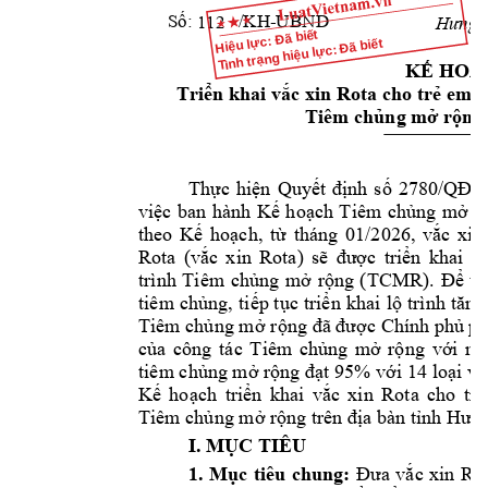
Số:
          /KH-UBND
112
Hưng
 
Hiệu lực: Đã biết
Tình trạng hiệu lực: Đã biết
KẾ
HOẠ
Triển
 khai 
vắc
 xin Rota cho 
trẻ
 em 
d
Tiêm 
chủng
mở
rộng
Thực
hiện
Quyết
định
số
2780/QĐ-
việc
ban 
hành 
Kế
hoạch
Tiêm 
chủng
mở
r
theo 
Kế
hoạch,
từ
tháng 
01/2026, 
vắc
xin 
Rota 
(vắc
xin 
Rota) 
sẽ
được
triển
khai 
tr
trình 
Tiêm 
chủng
mở
rộng
(TCMR). 
Để
ti
tiêm 
chủng,
tiếp
tục
triển
khai 
lộ
trình 
tăng
Tiêm 
chủng
mở
rộng
đã
được
 Chính 
phủ
 ph
của
công 
tác 
Tiêm 
chủng
mở
rộng
với
mụ
tiêm 
chủng
mở
rộng
đạt
 95% 
với
14 
loại
vắ
Kế
hoạch
triển
khai 
vắc
xin 
Rota 
cho 
trẻ
Tiêm 
chủng
mở
rộng
 trên 
địa
 bàn 
tỉnh
Hưn
I. 
MỤC
 TIÊU
1. 
Mục
tiêu 
chung: 
Đưa
vắc
xin 
Rot