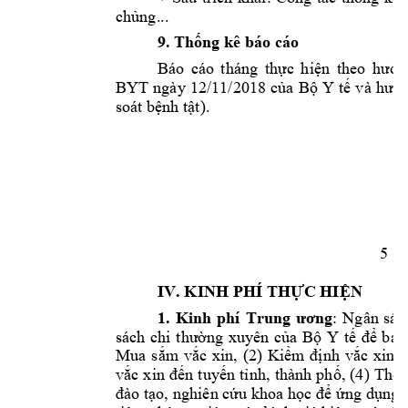
chủng...
9. 
Thống
 kê báo cáo
Báo 
cáo 
tháng 
thực
hiện
theo 
hướn
BYT 
ngày 
12/11/2018 
của
Bộ
Y 
tế
và 
hướ
soát 
bệnh
tật).
5
IV. KINH PHÍ 
THỰC
HIỆN
1. 
Kinh 
phí 
Trung 
ương
: 
Ngân 
sác
sách 
chi 
thường
xuyên 
của
Bộ
Y 
tế
để
bảo
Mua 
sắm
vắc
xin, 
(2) 
Kiểm
định
vắc
xin, 
vắc
xin 
đến
tuyến
tỉnh,
thành 
phố,
(4) 
Thôn
đào
tạo,
nghiên 
cứu
 khoa 
học
để
ứng
dụng