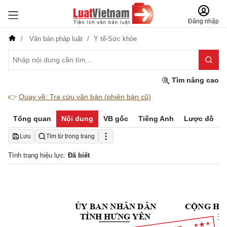
Đăng nhập
Văn bản pháp luật
Y tế-Sức khỏe
Tìm nâng cao
👉
Quay về: Tra cứu văn bản (phiên bản cũ)
Tổng quan
Nội dung
VB gốc
Tiếng Anh
Lược đồ
Lưu
Tìm từ trong trang
Tình trạng hiệu lực:
Đã biết
ỦY
 BAN NHÂN DÂN
CỘNG
 HO
Đ
TỈNH
HƯNG
 YÊN