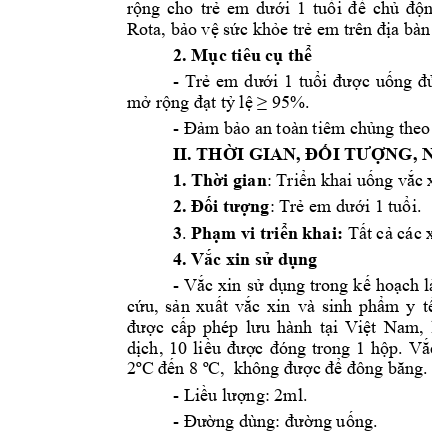
rộng
cho 
trẻ
em 
dưới
1 
tuổi
để
chủ
động
Rota, 
bảo
vệ
sức
khỏe
trẻ
 em trên 
địa
 bàn 
tỉ
2. 
Mục
 tiêu 
cụ
thể
- 
Trẻ
em 
dưới
1 
tuổi
được
uống
đủ
mở
rộng
đạt
tỷ
lệ
≥
 95%. 
- 
Đảm
bảo
 an toàn tiêm 
chủng
 theo q
II. 
THỜI
 GIAN, 
ĐỐI
TƯỢNG,
 NH
1. 
Thời
 gian
: 
Triển
 khai 
uống
vắc
 xi
2. 
Đối
tượng
: 
Trẻ
 em 
dưới
 1 
tuổi.
3
. 
Phạm
 vi 
triển
 khai:
Tất
cả
 các xã,
4. 
Vắc
 xin 
sử
dụng
- 
Vắc
 xin 
sử
dụng
 trong 
kế
hoạch
 là 
cứu,
sản
xuất
vắc
xin 
và 
sinh 
phẩm
y 
tế
được
cấp
phép 
lưu
hành 
tại
Việt
Nam, 
lo
dịch,
10 
liều
được
đóng
trong 
1 
hộp.
Vắc
2ºC 
đến
 8 ºC,  không 
được
để
đông
băng.
- 
Liều
lượng:
 2ml.
- 
Đường
 dùng: 
đường
uống.