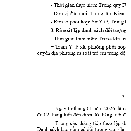
- 
Thời
 gian 
thực
hiện:
 Trong quý IV 
- 
Đơn
vị
đầu
mối:
 Trung tâm 
Kiểm
 s
- 
Đơn
vị
phối
hợp:
Sở
 Y 
tế,
 Trung tâ
3. Rà soát l
ậ
p danh sách 
đố
i t
ượ
ng
- 
Thời
 gian 
thực
hiện:
Trước
 khi 
triể
+ 
Trạm
Y 
tế
xã, 
phường
phối
hợp
v
quyền
địa
phương
 rà soát 
trẻ
 em trong 
độ
tu
3
+ Ngay 
từ
 tháng 01 
năm
2026, 
lập
 da
đủ
 02 tháng 
tuổi
đến
dưới
 06 tháng 
tuổi
để
+ 
Trong 
các 
tháng 
tiếp
theo 
lập
dan
Danh sách bao 
gồm
cả
đối
tượng
 vãng lai.