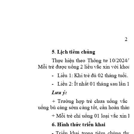
2
5
.
Lịch
 tiêm 
chủng
Thực
hiện
theo 
Thông 
tư
10/2024/
Mỗi
trẻ
được
uống
 2 
liều
vắc
 xin 
với
khoản
-
Liều
 1: Khi 
trẻ
đủ
 02 tháng 
tuổi.
-
Liều
 2: Ít 
nhất
 01 tháng sau 
lần
 1.
Lưu
 ý: 
Trường
hợp
trẻ
chưa
uống
vắc
xi
+
uống
 bù càng 
sớm
 càng 
tốt,
cần
 hoàn thành 
+ 
Mỗi
trẻ
chỉ
uống
 01 
loại
vắc
 xin Ro
6. Hình 
thức
triển
 khai
- 
Triển
khai 
trong 
tiêm 
chủng
thườ