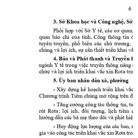
6
3. 
Sở
 Khoa 
học
 và Công 
nghệ,
Sở
V
Phối
hợp
với
Sở
Y 
tế,
các 
cơ
quan, 
quan 
báo 
chí 
của
tỉnh,
Cổng
thông 
tin 
đi
tuyên 
truyền,
phổ
biến
các 
chủ
trương,
c
chủng
 và 
lợi
 ích, 
sự
cần
thiết
triển
 khai 
vắc
4. Báo và 
Phát thanh và 
Truyền
hì
ngành Y 
tế
 trong 
việc
truyền
 thông 
nâng ca
chức
 và 
lợi
 ích 
triển
 khai 
vắc
 xin Rota tron
5. 
Ủy
 ban nhân dân xã, 
phường
- 
Xây 
dựng
kế
hoạch
t
riển
khai 
vắc
x
Chương
 trình Tiêm 
chủng
mở
rộng
 trên 
địa
- 
Tăng
cường
công tác 
thông 
tin, tuy
rút 
Rota; 
lợi
ích, 
đối
tượng,
lịch
tiêm
ch
hướng
dẫn
 các bà 
mẹ
 theo dõi và phát 
hiện,
- Huy 
động
l
ự
c l
ượ
ng 
c
ủ
a các
 ban, 
ng
gia vào công tác tri
ể
n khai v
ắ
c xin Rota trong