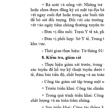
+ 
Rà 
soát 
và 
uống
vét: 
Những
trẻ
th
hoặc
chưa
được
đăng
ký có 
mặt
tại
địa
bàn 
vét ngay 
cuối
đợt
hoặc
 trong 
các 
buổi
 tiêm 
để
bỏ
sót 
đối
tượng.
Đối
với
các 
trường
h
vét vào ngày tiêm 
chủng
thường
 xuyên tron
- 
Đơn
vị
đầu
mối:
Trạm
 Y 
tế
 xã, 
phư
- 
Đơn
vị
phối
hợp:
Sở
 Y 
tế,
 Trung tâ
khu 
vực.
- 
Thời
 gian 
thực
hiện:
Từ
 tháng 01/2
8. 
Kiểm
 tra, giám sát
- 
Thực
hiện
giám 
sát 
trước,
trong 
và
các 
tuyến
để
hỗ
trợ
kỹ
thuật
tuyến
dưới
th
tế,
đảm
bảo
tiến
độ,
chất
lượng
 và an toàn 
- Công tác giám sát 
tập
 trung 
một
số
+ 
Trước
triển
 khai: Công tác 
chuẩn
bị
+ 
Trong 
quá 
trình 
triển
khai: 
Công 
t
chất
lượng
 và an toàn tiêm 
chủng.
+ 
Sau 
triển
khai: 
Công 
tác 
thống
kê 