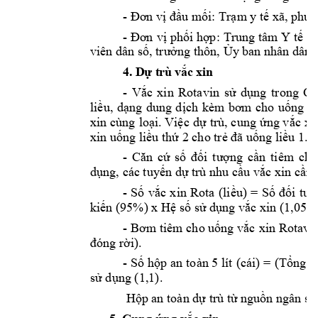
- 
Đơn
vị
đầu
mối:
Trạm
 y 
tế
 xã, 
phườ
- 
Đơn
vị
phối
hợp:
Trung tâm Y 
tế
k
viên dân 
số,
trưởng
 thôn, 
Ủy
 ban nhân dân x
4
. D
ự
 trù v
ắ
c xin
- 
Vắc
xin 
Rotavin 
sử
dụng
trong 
Ch
liều,
dạng
dung 
dịch
kèm 
bơm
cho 
uống
v
xin cùng 
loại.
Việc
dự
trù, cung 
ứng
vắc
xi
xin 
uống
liều
thứ
 2 cho 
trẻ
đã
uống
liều
 1.   
- 
Căn
cứ
số
đối
tượng
cần
tiêm 
chủ
dụng,
 các 
tuyến
dự
 trù nhu 
cầu
vắc
 xin 
cần
- 
Số
vắc
xin 
Rota 
(liều)
= 
Số
đối
tượ
kiến
 (95%) x 
Hệ
số
sử
dụng
vắc
 xin (1,05
).
1
- 
Bơm
tiêm cho 
uống
vắc
xin Rotavin
đóng
rời).
- 
Số
hộp
 an 
toàn 5 lít 
(cái) = 
(Tổng
s
sử
dụng
 (1,1).
Hộp
 an toàn 
dự
 trù 
từ
nguồn
 ngân sá