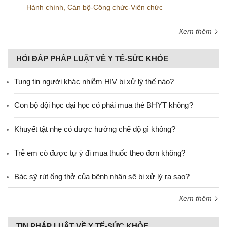
Hành chính
,
Cán bộ-Công chức-Viên chức
Xem thêm
HỎI ĐÁP PHÁP LUẬT VỀ Y TẾ-SỨC KHỎE
Tung tin người khác nhiễm HIV bị xử lý thế nào?
Con bộ đội học đại học có phải mua thẻ BHYT không?
Khuyết tật nhẹ có được hưởng chế độ gì không?
Trẻ em có được tự ý đi mua thuốc theo đơn không?
Bác sỹ rút ống thở của bệnh nhân sẽ bị xử lý ra sao?
Xem thêm
TIN PHÁP LUẬT VỀ Y TẾ-SỨC KHỎE