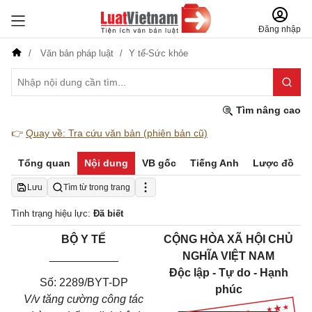
Đăng nhập
Văn bản pháp luật
Y tế-Sức khỏe
Tìm nâng cao
👉
Quay về: Tra cứu văn bản (phiên bản cũ)
Tổng quan
Nội dung
VB gốc
Tiếng Anh
Lược đồ
Lưu
Tìm từ trong trang
Tình trạng hiệu lực:
Đã biết
BỘ Y TẾ
CỘNG HÒA XÃ HỘI CHỦ
___________
NGHĨA VIỆT NAM
Độc lập - Tự do - Hạnh
Số: 2289/BYT-DP
phúc
V/v tăng cường công tác
________________