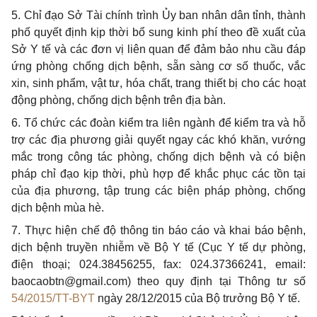
5. Chỉ đạo
Sở Tài
chính trình Ủy ban nhân dân tỉnh, thành
phố quyết định kịp th
ời
bổ sung kinh phí theo đề xuất của
Sở Y tế và các đơn vị liên quan để đảm bảo nhu cầu đáp
ứng phòng chống dịch b
ệ
nh,
sẵn sàng cơ số thuốc
, vắc
xin, sinh phẩm, vật tư, h
ó
a chất, trang thiết bị cho các hoạt
động phòng, ch
ố
ng dịch bệnh trên địa bàn.
6. Tổ chức các đoàn kiểm tra liên ngành để kiểm tra v
à
hỗ
trợ các địa phương giải quyết ngay các kh
ó
khăn, vướng
m
ắ
c trong công tác phòng, chống dịch bệnh và c
ó
biện
pháp chỉ đạo kịp thời, phù hợp đ
ể
khắc phục các t
ồ
n tại
của địa phương, tập trung các biện pháp phòng, chống
dịch bệnh mùa hè.
7. Thực hiện chế độ thông tin báo cáo và khai báo bệnh,
dịch bệnh truyền nhiễm về Bộ Y tế (Cục Y tế dự phòng,
điện thoại; 024.38456255, fax: 024.37366241
,
email:
baocaobtn@gmail.com
) theo quy định tại Thông tư số
54/2015/TT-BYT
ngày 28/12/2015 của Bộ trưởng Bộ Y tế.