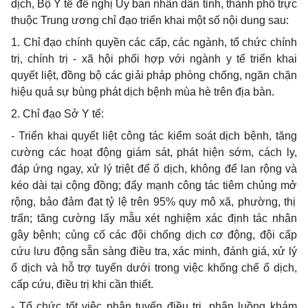
dịch
,
Bộ Y tế đề nghị
Ủy ban nhân dân tỉnh
, thành phố trực
thuộc Trung ư
ơng
chỉ đạo triển khai một số nội dung sau:
1
. Chỉ đạo chính quyền các c
ấ
p, các ngành, tổ chức chính
trị, chính trị - xã hội phối hợp với ngành y t
ế
triển khai
quyết liệt, đồng bộ các gi
ả
i pháp phòng chống, ngăn chặn
hiệu
quả sự
bùng phát dịch bệnh mùa hè trên địa bàn.
2. Chỉ đạo Sở Y tế:
- Triển khai quyết liệt công tác kiểm soát dịch bệnh, tăng
cường các hoạt động giám sát, phát hiện sớm, cách ly,
đáp ứng ngay, x
ử
lý triệt
để ổ
dịch, không đ
ể
lan rộng và
kéo dài tại cộng đồng; đẩy mạnh công tác tiêm
chủng mở
rộng,
bảo đảm
đạt tỷ lệ trên 95% quy mô x
ã,
phường, thị
trấn; tăng cường lấy mẫu xét nghiệm xác định tác nhân
g
â
y bệnh;
củng cố
các đội ch
ố
ng dịch cơ động, đội c
ấ
p
cứu lưu động sẵn sàng điều tra, xác minh, đánh giá, xử lý
ổ
dịch và hỗ trợ tuy
ế
n dưới trong việc k
hống
chế ổ dịch,
cấp cứu, điều trị khi cần thiết.
- Tổ chức tốt việc phân tuyến điều trị, phân luồng khám