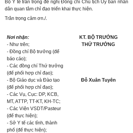
Bộ Y tế trân trọng đề nghị Đồng chí Chủ tịch Ủy ban nhân
dân quan tâm chỉ đạo triển khai thực hiện.
Trân trọng cảm ơn./.
Nơi nhận:
KT. BỘ TRƯỞNG
- Như trên;
THỨ TRƯỞNG
-
Đ
ồng chí Bộ trư
ở
ng (đ
ể
báo cáo);
- Các đồng chí Thứ trư
ở
ng
(đ
ể
phối hợp chỉ đạo);
- Bộ Giáo dục và Đào tạo
Đỗ Xuân Tuyên
(
để
phối hợp ch
ỉ đ
ạo);
- Các Vụ, Cục: DP
,
KCB,
MT, ATTP, TT-KT
,
KH-T
C;
- Các Viện VSDT/Pasteur
(đ
ể
thực hiện);
- Sở
Y tế các tỉnh
, thành
phố (đ
ể
thực hiện);