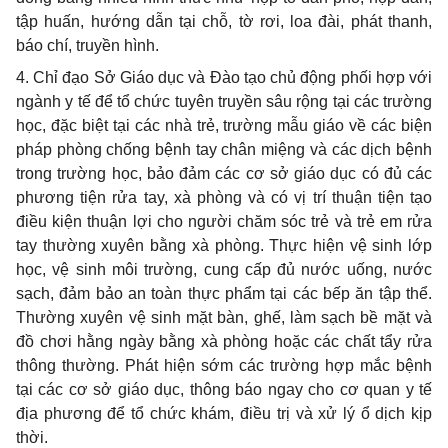
tập
huấn
,
hướng
dẫn tại ch
ỗ
, tờ rơi, loa
đà
i, ph
á
t thanh,
báo
ch
í, truyền hình.
4. Chỉ đạo S
ở
Giáo dục và Đào tạo chủ động phối hợp với
ngành y tế
để tổ
chức tuyên truyền sâu rộng tại các trường
học, đặc biệt tại các nhà tr
ẻ
, trường mẫu giáo v
ề
các biện
pháp phòng chống bệnh tay chân miệng và các dịch bệnh
trong trường học,
bảo đảm
các cơ sở giáo dục có đ
ủ
các
phương tiện rửa tay, xà phòng và có vị trí thuận tiện tạo
điều kiện thuận lợi cho người chăm sóc tr
ẻ
và trẻ em rửa
tay thư
ờ
ng xuyên bằng xà ph
ò
ng. Thực hiện vệ sinh lớp
học, vệ sinh môi trường, cung cấp đ
ủ
nước uống, nước
sạch,
đảm bảo
an toàn thực phẩm tại các bếp ăn tập th
ể
.
Thường xuyên vệ sinh mặt bàn, gh
ế
, làm sạch b
ề
mặt và
đ
ồ
chơi h
ằ
ng ngày b
ằ
ng xà phòng hoặc các chất tẩy r
ử
a
thông thường
.
Phát hiện sớm các trường hợp m
ắ
c bệnh
tại các cơ sở giáo dục, thông báo ngay cho cơ quan y tế
địa phương
để tổ
chức khám, điều trị và
xử lý ổ
dịch kịp
thời.