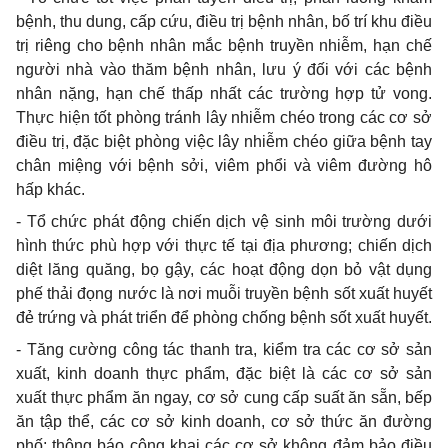
bệnh, thu dung, cấp c
ứ
u, điều trị bệnh nhân,
bố trí
khu điều
trị riêng cho bệnh nh
â
n mắc bệnh truyền nhiễm, hạn chế
người nhà vào th
ă
m bệnh nhân, lưu ý đối với các bệnh
nhân nặng, hạn ch
ế
thấp nhất các trường hợp tử vong.
Thực hiện t
ố
t phòng tránh l
â
y nhiễm chéo trong các cơ sở
điều trị, đặc biệt phòng việc lây nhi
ễ
m chéo giữa bệnh tay
chân miệng với bệnh s
ở
i, viêm ph
ổ
i và viêm đường hô
h
ấ
p khác.
- Tổ chức phát động chiến dịch vệ sinh môi trường dưới
hình thức ph
ù
hợp với thực tế tại địa phương; chiến dịch
diệt l
ă
ng qu
ă
ng, bọ gậy, các hoạt động dọn bỏ vật dụng
phế th
ả
i
đ
ọng nước là nơi muỗi truyền bệnh sốt xuất
huyết
đẻ trứng và
phát triển đ
ể
phòng ch
ố
ng bệnh sốt xuất huyết.
- Tăng cường công tác thanh tra, ki
ể
m tra các cơ sở sản
xuất, kinh doanh thực phẩm, đặc biệt là c
á
c cơ sở sản
xuất thực phẩm ăn ngay, cơ s
ở
cung cấp suất ăn sẵn, bếp
ăn tập thể, các cơ s
ở
kinh doanh, cơ sở thức
ă
n đường
ph
ố
; thông báo công khai các cơ sở không đảm bảo điều