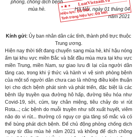
phòng, ch
ố
ng dịch bệnh
mùa hè.
Hà Nội, ngày
01
tháng 04
Hiệu lực: Đã biết
Tình trạng hiệu lực: Đã biết
năm 2021
Kính g
ử
i:
Ủy ban nhân dân các tỉnh, thành phố trực thuộc
Trung ương.
Hiện nay thời tiết đang chuyển sang mùa hè, khí hậu nóng
ẩm tại khu vực miền Bắc và bắt đầu mùa mưa tại khu vực
mi
ề
n Trung, mi
ề
n Nam, sự giao l
ưu
đi lại của người dân
tăng cao, trong khi ý thức và hành vi vệ sinh phòng bệnh
của một số người dân chưa cao là những điều kiện thuận
lợi cho dịch bệnh phát sinh và phát triển, đặc biệt l
à
các
bệnh lây truyền qua
đ
ường hô h
ấ
p, đường
t
i
ê
u hóa như
Covid-19, sởi, cúm, tay chân miệng, tiêu chảy do vi rút
Rota...; các bệnh do mu
ỗ
i truyền như s
ố
t xuất huyết, viêm
n
ã
o do vi rút...
thường có
nguy cơ gia tăng số mắc và có
thể bùng phát dịch bệnh. Đ
ể
chủ động phòng chống dịch
ngay từ đầu
mùa hè năm 2021 v
à
không để dịch chồng