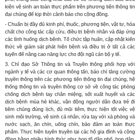
kiện vệ sinh an toàn thực ph
ẩ
m trên phương tiện thông tin
đại chúng đ
ể
kịp thời cảnh báo cho cộng đồng.
- Chuẩn bị đầy đủ kinh phí, thuốc, phương tiện, vật tư, h
ó
a
chất cho công tác cấp cứu, điều trị bệnh nhân và đáp ứng
các
tình huống
dịch bệnh. T
ổ
chức tập huấn, cập nhật kiến
thức về giám sát phát hiện bệnh và điều trị ở t
ấ
t cả các
tuyến để
nâng cao năng lực cho
đ
ội ngũ cán bộ
y tế.
3. Chỉ đạo Sở Thông tin và Truyền
thông phố
i hợp với
ngành y t
ế
và các c
ơ
quan thông
tấn, báo chí
tăng cường
truyền thông trên các phương tiện thông tin đại chúng, hệ
thống thông tin và truyền thông cơ sở về công tác phòng
ch
ố
ng dịch bệnh tay chân miệng, sốt xu
ấ
t huyết và các
dịch bệnh mùa hè khác, vận động người dân đưa tr
ẻ
đi
tiêm ch
ủ
ng đúng lịch, đủ mũi tiêm, thực hiện tốt việc vệ
sinh môi trường, vệ sinh cá nhân, rửa tay với xà phòng và
nước sạch,
ă
n chín, uống chín, bảo đ
ả
m an toàn thực
phẩm. Thực hiện tuyên truyền tại các hộ
gia đình và
cộng
đồng bằng nhiều hình thức như họp tổ dân ph
ố
, họp dân,