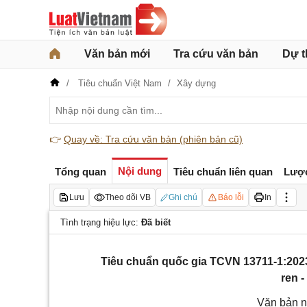
Văn bản mới
Tra cứu văn bản
Dự t
Tiêu chuẩn Việt Nam
Xây dựng
👉
Quay về: Tra cứu văn bản (phiên bản cũ)
Nội dung
Tổng quan
Tiêu chuẩn liên quan
Lượ
Lưu
Theo dõi VB
Ghi chú
Báo lỗi
In
Tình trạng hiệu lực:
Đã biết
Tiêu chuẩn quốc gia TCVN 13711-1:2023
ren 
Văn bản n