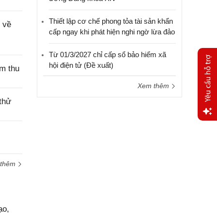
Thiết lập cơ chế phong tỏa tài sản khẩn
 về
cấp ngay khi phát hiện nghi ngờ lừa đảo
Từ 01/3/2027 chỉ cấp sổ bảo hiểm xã
hội điện tử (Đề xuất)
ệm thu
Xem thêm
thử
Yêu
cầu
hỗ trợ
 thêm
ạo,