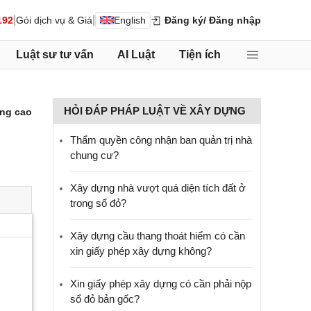
|
|
192
Gói dịch vụ & Giá
English
Đăng ký
/ Đăng nhập
Luật sư tư vấn
AI Luật
Tiện ích
HỎI ĐÁP PHÁP LUẬT VỀ XÂY DỰNG
ng cao
Thẩm quyền công nhận ban quản trị nhà
chung cư?
Xây dựng nhà vượt quá diện tích đất ở
trong sổ đỏ?
Xây dựng cầu thang thoát hiểm có cần
xin giấy phép xây dựng không?
Xin giấy phép xây dựng có cần phải nộp
sổ đỏ bản gốc?