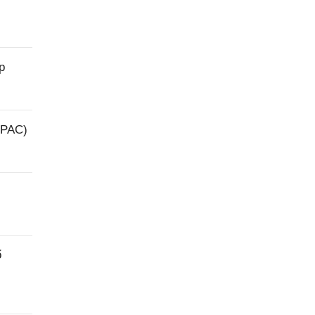
p
(PAC)
ổ