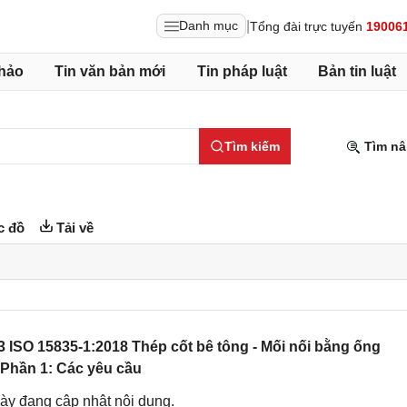
|
Danh mục
Tổng đài trực tuyến
19006
hảo
Tin văn bản mới
Tin pháp luật
Bản tin luật
Tìm kiếm
Tìm nâ
c đồ
Tải về
 ISO 15835-1:2018 Thép cốt bê tông - Mối nối bằng ống
- Phần 1: Các yêu cầu
ày đang cập nhật nội dung.