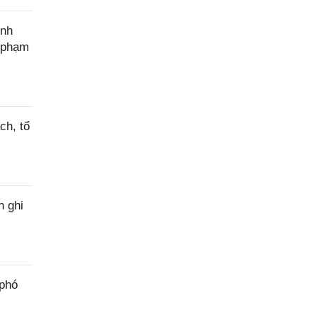
ính
c phạm
ch, tổ
h ghi
 phó