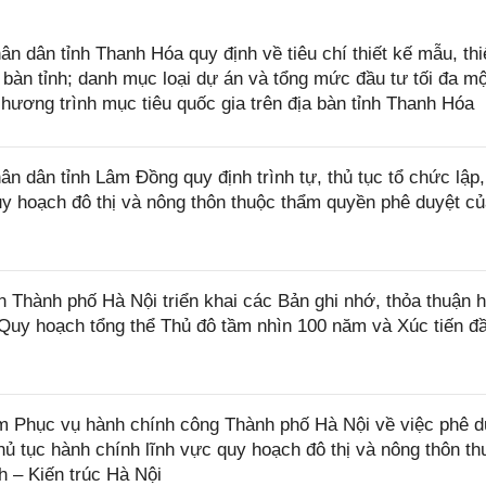
dân tỉnh Thanh Hóa quy định về tiêu chí thiết kế mẫu, thi
a bàn tỉnh; danh mục loại dự án và tổng mức đầu tư tối đa m
hương trình mục tiêu quốc gia trên địa bàn tỉnh Thanh Hóa
dân tỉnh Lâm Đồng quy định trình tự, thủ tục tổ chức lập
quy hoạch đô thị và nông thôn thuộc thẩm quyền phê duyệt c
hành phố Hà Nội triển khai các Bản ghi nhớ, thỏa thuận 
 Quy hoạch tổng thể Thủ đô tầm nhìn 100 năm và Xúc tiến đ
Phục vụ hành chính công Thành phố Hà Nội về việc phê d
 thủ tục hành chính lĩnh vực quy hoạch đô thị và nông thôn th
 – Kiến trúc Hà Nội