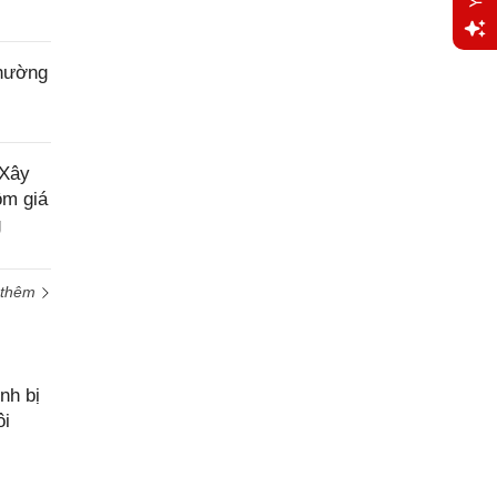
Yêu
phường
cầu
hỗ trợ
 Xây
ồm giá
g
 thêm
nh bị
ôi