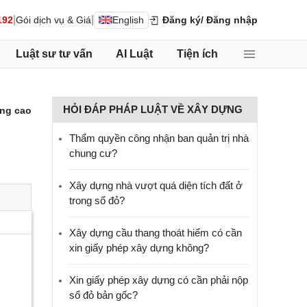
|
|
192
Gói dịch vụ & Giá
English
Đăng ký
/ Đăng nhập
Luật sư tư vấn
AI Luật
Tiện ích
HỎI ĐÁP PHÁP LUẬT VỀ XÂY DỰNG
ng cao
Thẩm quyền công nhận ban quản trị nhà
chung cư?
Xây dựng nhà vượt quá diện tích đất ở
trong sổ đỏ?
Xây dựng cầu thang thoát hiểm có cần
xin giấy phép xây dựng không?
Xin giấy phép xây dựng có cần phải nộp
sổ đỏ bản gốc?