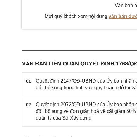
Văn bản n
Mời quý khách xem nội dung
văn bản dướ
VĂN BẢN LIÊN QUAN QUYẾT ĐỊNH 1768/Q
Quyết định 2147/QĐ-UBND của Ủy ban nhân d
01
đổi, bổ sung trong lĩnh vực quy hoạch đô thị
Quyết định 2072/QĐ-UBND của Ủy ban nhân d
02
đổi, bổ sung về đơn giản hoá về cắt giảm 50% 
quản lý của Sở Xây dựng