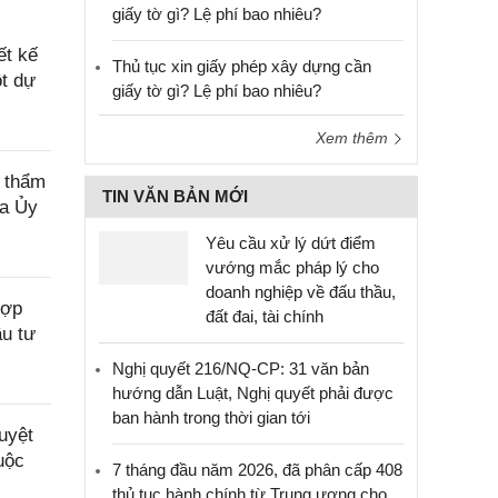
giấy tờ gì? Lệ phí bao nhiêu?
ết kế
Thủ tục xin giấy phép xây dựng cần
ột dự
giấy tờ gì? Lệ phí bao nhiêu?
Xem thêm
, thẩm
TIN VĂN BẢN MỚI
ủa Ủy
Yêu cầu xử lý dứt điểm
vướng mắc pháp lý cho
doanh nghiệp về đấu thầu,
hợp
đất đai, tài chính
ầu tư
Nghị quyết 216/NQ-CP: 31 văn bản
hướng dẫn Luật, Nghị quyết phải được
ban hành trong thời gian tới
uyệt
uộc
7 tháng đầu năm 2026, đã phân cấp 408
thủ tục hành chính từ Trung ương cho