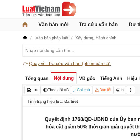
Văn bản mới
Tra cứu văn bản
Dự t
Văn bản pháp luật
Xây dựng,
Hành chính
👉
Quay về: Tra cứu văn bản (phiên bản cũ)
Nội dung
Tổng quan
VB gốc
Tiếng Anh
Hiệu 
Lưu
Theo dõi VB
Ghi chú
Báo lỗi
In
Tình trạng hiệu lực:
Đã biết
Quyết định 1768/QĐ-UBND của Ủy ban n
hóa cắt giảm 50% thời gian giải quyết 
nướ