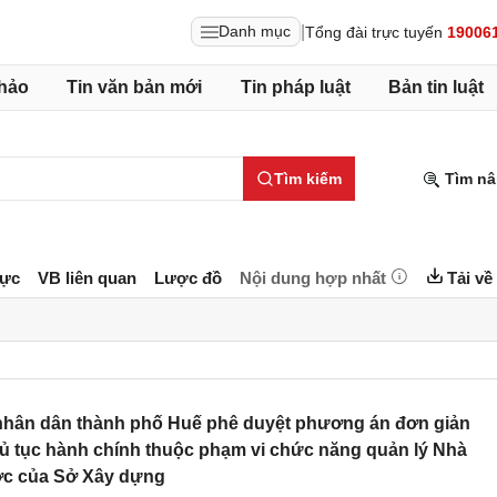
|
Danh mục
Tổng đài trực tuyến
19006
hảo
Tin văn bản mới
Tin pháp luật
Bản tin luật
Tìm kiếm
Tìm nâ
lực
VB liên quan
Lược đồ
Nội dung hợp nhất
Tải về
hân dân thành phố Huế phê duyệt phương án đơn giản
thủ tục hành chính thuộc phạm vi chức năng quản lý Nhà
c của Sở Xây dựng