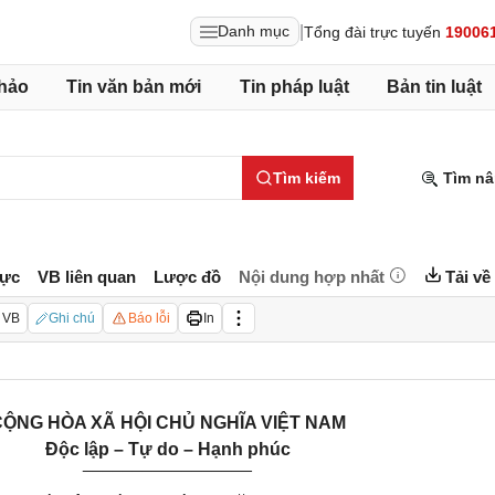
|
Danh mục
Tổng đài trực tuyến
19006
hảo
Tin văn bản mới
Tin pháp luật
Bản tin luật
Tìm kiếm
Tìm nâ
lực
VB liên quan
Lược đồ
Nội dung hợp nhất
Tải về
 VB
Ghi chú
Báo lỗi
In
ỘNG HÒA XÃ HỘI CHỦ NGHĨA VIỆT NAM
Độc lập – Tự do – Hạnh phúc
_________________