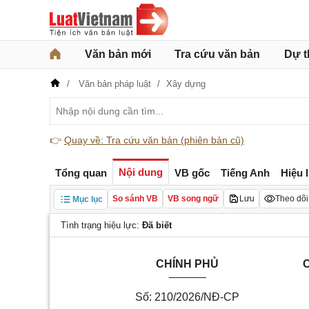
Văn bản mới
Tra cứu văn bản
Dự t
Văn bản pháp luật
Xây dựng
👉
Quay về: Tra cứu văn bản (phiên bản cũ)
Nội dung
Tổng quan
VB gốc
Tiếng Anh
Hiệu 
So sánh VB
VB song ngữ
Lưu
Theo dõi
Mục lục
Tình trạng hiệu lực:
Đã biết
CHÍNH PHỦ
C
______
Số: 210/2026/NĐ-CP