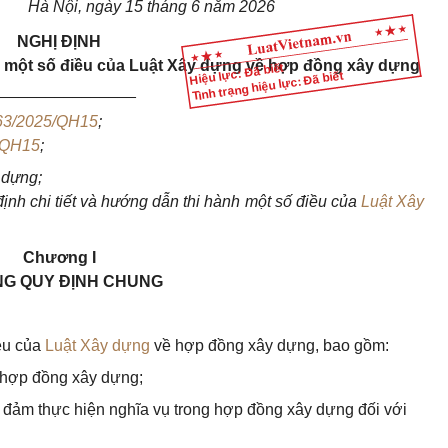
Hà Nội, ngày 15 tháng 6 năm 2026
NGHỊ ĐỊNH
h một số điều của Luật
Xây dựng về hợp đồng xây dựng
Hiệu lực: Đã biết
Tình trạng hiệu lực: Đã biết
________________
63/2025/QH15
;
/QH15
;
 dựng;
nh chi tiết và hướng dẫn thi hành một số điều của
Luật Xây
Chương I
G QUY ĐỊNH CHUNG
iều của
Luật Xây dựng
về hợp đồng xây dựng, bao gồm:
ơ hợp đồng xây dựng;
đảm thực hiện nghĩa vụ trong hợp đồng xây dựng đối với