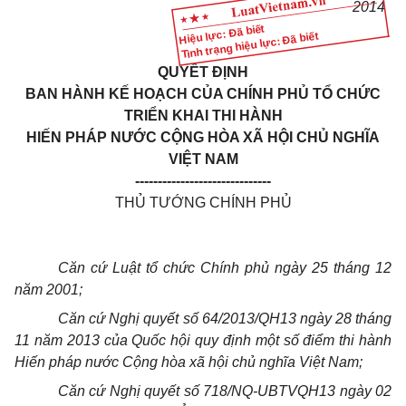
2014
Hiệu lực: Đã biết
Tình trạng hiệu lực: Đã biết
QUYẾT ĐỊNH
BAN HÀNH KẾ HOẠCH CỦA CHÍNH PHỦ TỔ CHỨC
TRIỂN KHAI THI HÀNH
HIẾN PHÁP NƯỚC CỘNG HÒA XÃ HỘI CHỦ NGHĨA
VIỆT NAM
------------------------------
THỦ TƯỚNG CHÍNH PHỦ
Căn cứ Luật tổ chức Chính phủ ngày 25 tháng 12
năm 2001;
Căn cứ Nghị quyết số 64/2013/QH13 ngày 28 tháng
11 năm 2013 của Qu
ố
c hội quy định một số điểm thi hành
Hiến pháp nư
ớ
c Cộng hòa xã hội chủ nghĩa Việt Nam;
Căn cứ Nghị quyết số 718/NQ-
U
BTVQH13 ngày 02