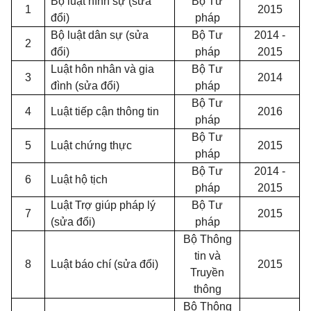
Bộ luật hình sự (sửa
Bộ Tư
1
2015
đổi)
pháp
Bộ luật dân sự (sửa
Bộ Tư
2014 -
2
đổi)
pháp
2015
Luật hôn nhân và gia
Bộ Tư
3
2014
đình (sửa đổi)
pháp
Bộ Tư
4
Luật tiếp cận thông tin
2016
pháp
Bộ Tư
5
Luật chứng thực
2015
pháp
Bộ Tư
2014 -
6
Luật hộ tịch
pháp
2015
Luật Trợ giúp pháp lý
Bộ Tư
7
2015
(sửa đổi)
pháp
Bộ Thông
tin và
8
Luật báo chí (sửa đổi)
2015
Truyền
thông
Bộ Thông