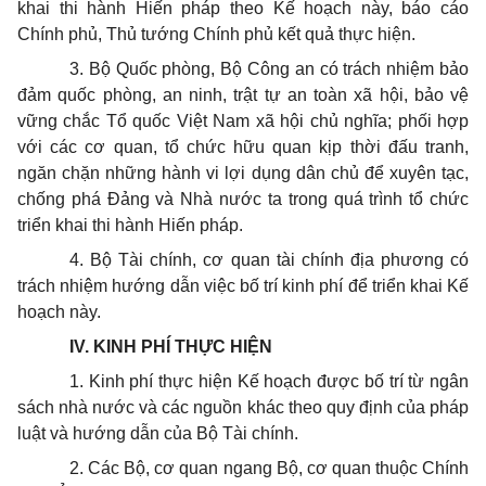
khai thi hành Hiến pháp theo Kế hoạch này, báo cáo
Chính phủ, Thủ tướng Chính phủ kết quả thực hiện.
3.
Bộ Quốc phòng, Bộ Công an có trách nhiệm bảo
đảm quốc phòng, an ninh, trật tự an toàn xã hội, bảo vệ
vững chắc Tổ quốc Việt Nam xã hội chủ nghĩa; phối hợp
với các cơ quan, tổ chức hữu quan kịp thời đấu tranh,
ngăn chặn những hành vi lợi dụng dân chủ để xuyên tạc,
chống phá Đảng và Nhà nước ta trong quá tr
ì
nh tổ chức
triển khai thi hành Hiến pháp.
4.
Bộ Tài chính, cơ quan tài chính địa phương có
trách nhiệm hướng dẫn việc bố trí kinh phí để triển khai Kế
hoạch này.
IV. KINH PHÍ THỰC HIỆN
1.
Kinh phí thực hiện Kế hoạch được bố
tr
í từ ngân
sách nhà nước và các nguồn khác theo quy định của pháp
luật và hướng dẫn của Bộ Tài chính
.
2.
Các Bộ, cơ quan ngang Bộ, cơ quan thuộc Chính