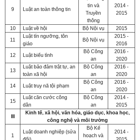
tin và
2014 -
9
Luật an toàn thông tin
Truyền
2015
thông
10
Luật về hội
Bộ Nội vụ
2015
Luật tín ngưỡng, tôn
2015 -
11
Bộ Nội vụ
giáo
2016
Bộ Công
2016 -
12
Luật biểu tình
an
2020
Luật bảo đảm trật tự, an
Bộ Công
2016 -
13
toàn xã hội
an
2020
Bộ Công
2016 -
14
Luật truy nã tội phạm
an
2020
Luật căn cước công
Bộ Công
2014 -
15
dân
an
2015
Kinh tế, xã hội, văn hóa, giáo dục, khoa học,
III
công nghệ và môi trường
Bộ Kế
Luật doanh nghiệp (sửa
2014 -
1
hoạch và
đổi)
2015