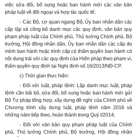
việc sửa đổi, bổ sung hoặc ban hành mới các văn bản
pháp luật về đối ngoại và hợp tác quốc tế;
-
Các Bộ, cơ quan ngang Bộ, Ủy ban nhân dân các
cấp lập và công bố danh mục các quy định, v
ă
n bản quy
phạm pháp luật của Chính phủ, Thủ tướng Chính phủ, Bộ
trưởng, Hội đồng nhân dân, Ủy ban nhân dân các cấp do
mình ban hành hoặc trình cấp có thẩm quyền ban hành có
nội dung trái với các quy định của Hiến pháp theo phạm vi,
thẩm quyền quy định tại Ngh
ị
đ
ịnh
s
ố
16/
2013/NĐ-CP.
c)
Thời gian thực hiện:
-
Đối với luật, pháp lệnh: Lập danh mục luật, pháp
lệnh cần bãi bỏ, sửa đổi, bổ sung hoặc ban hành mới gửi
Bộ Tư pháp tổng h
ợ
p, xây dựng đề nghị của Chính phủ về
Chương trình xây dựng luật, pháp lệnh năm 2016 và
những năm tiếp theo, hoàn thành trong Quý
I
/2014;
-
Đối với văn bản quy phạm pháp luật của Chính
phủ, Thủ tướng Chính phủ, Bộ trưởng, Hội đồng nhân