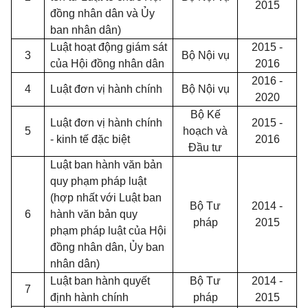
2015
đồng nhân dân và Ủy
ban nhân dân)
Luật hoạt động giám sát
2015 -
3
Bộ Nội vụ
của Hội đồng nhân dân
2016
2016 -
4
Luật đơn vị hành chính
Bộ Nội vụ
2020
Bộ K
ế
Luật đơn vị hành chính
2015 -
5
hoạch và
- kinh tế đặc biệt
2016
Đầu tư
Luật ban hành v
ă
n bản
quy phạm pháp luật
(hợp nhất với Luật ban
Bộ Tư
2014 -
6
hành văn bản quy
pháp
2015
phạm pháp luật của Hội
đồng nhân dân, Ủy ban
nhân dân)
Luật ban hành quyết
Bộ Tư
2014 -
7
định hành chính
pháp
2015