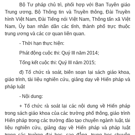
Bộ Tư pháp ch
ủ
trì, phối hợp với Ban Tuyên giáo
Trung ương, Bộ Thông tin và Truyền thông, Đài Truyền
hình Việt Nam, Đài Tiếng nói Việt Nam, Thông tấn xã Việt
Nam, Ủy ban nhân dân các tỉnh, thành phố trực thuộc
trung ương và các cơ quan liên quan.
-
Thời hạn thực hiện:
Phát động cuộc thi: Quý III năm 2014;
Tổng kết cuộc thi: Quý III năm 2015;
đ) T
ổ
chức rà soát, biên soạn lại sách giáo khoa,
giáo trình, tài liệu nghiên cứu, giảng dạy về Hiến pháp và
pháp luật
-
Nội dung:
+ Tổ chức rà soát lại các nội dung về Hiến pháp
trong sách giáo khoa của các trường ph
ổ
thông, giáo trình
Hiến pháp trong các trư
ờn
g đào tạo chuyên ngành luật, tài
liệu nghiên cứu, giảng dạy về Hiến pháp và pháp luật
trong các trường đại học, cao đẳng, trung học chuyên