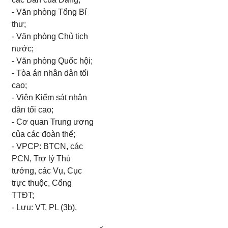
-
Văn phòng Tổng Bí
thư;
-
Văn phòng Ch
ủ
tịch
nước;
-
V
ă
n phòng Quốc hội;
-
Tòa án nhân
d
ân tối
cao;
-
Viện Kiểm sát nhân
dân tối cao;
-
Cơ quan Trung ương
của các đoàn thể;
-
VPCP: BTCN
,
các
PCN, Trợ lý Thủ
tướng, các Vụ, Cục
trực thuộc,
C
ổng
TTĐT;
- Lưu: VT, PL (3b).