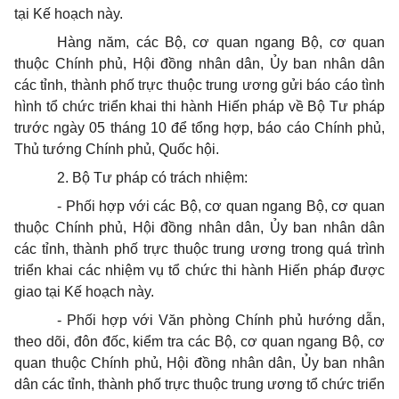
tại Kế hoạch này.
Hàng năm, các Bộ, cơ quan ngang Bộ, cơ quan
thuộc Chính phủ, Hội đồng nhân dân, Ủy ban nhân dân
các tỉnh, thành phố trực thuộc trung ương gửi báo cáo tình
hình t
ổ
chức tri
ể
n khai thi hành Hiến pháp về Bộ Tư pháp
trước ngày 05 tháng 10 để tổng hợp, báo cáo Chính phủ,
Thủ tướng Chính phủ, Quốc hội.
2.
Bộ Tư pháp có
tr
ách nhiệm:
-
Phối hợp v
ới
các Bộ, cơ quan ngang Bộ, cơ quan
thuộc Chính phủ, Hội đồng nhân dân,
Ủy
ban nhân dân
các tỉnh, thành phố trực thuộc trung ương trong quá trình
triển khai các nhiệm vụ tổ chức thi hành Hiến pháp được
giao tại Kế hoạch này.
-
Phối hợp với Văn phòng Chính phủ hư
ớ
ng dẫn,
theo d
õi
, đôn đốc, kiểm tra các Bộ, cơ quan ngang Bộ, cơ
quan thuộc Chính phủ, Hội đồng nhân dân, Ủy ban nhân
dân các tỉnh, thành phố trực thuộc trung ương tổ chức triển