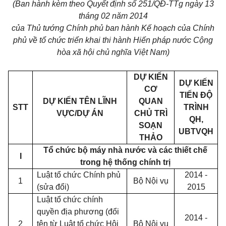
(Ban hành kèm theo Quyết định số 251/QĐ-TTg ngày 13
tháng 02 năm 2014
của Thủ tướng Chính phủ ban hành Kế hoạch của Chính
phủ về tổ chức triển khai thi hành Hiến pháp nước Cộng
hòa xã hội chủ nghĩa Việt Nam)
DỰ KIẾN
DỰ KIẾN
CƠ
TIẾN ĐỘ
DỰ KIẾN TÊN LĨNH
QUAN
STT
TRÌNH
VỰC/DỰ ÁN
CHỦ TRÌ
QH,
SOẠN
UBTVQH
THẢO
T
ổ
chức bộ máy nhà nước và các
thiết chế
I
trong hệ th
ố
ng chính trị
Luật tổ chức Chính phủ
2014 -
1
Bộ Nội vụ
(sửa đổi)
2015
Luật tổ chức chính
quyền địa phương (đổi
2014 -
2
tên từ Luật tổ chức Hội
Bộ Nội vụ