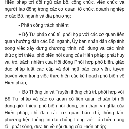
Hiến pháp tới đội ngũ cán bộ, công chức, viên chức và
người lao động trong các cơ quan, tổ chức, doanh nghiệp
ở các Bộ, ngành và địa phương;
-
Phân công trách nhiệm:
+ Bộ Tư pháp chủ trì, phối hợp với các cơ quan liên
quan hướng dẫn các Bộ, ngành, Ủy ban nhân dân cấp tỉnh
tr
ong việc xây dựng chương trình, nội dung và các hình
thức giới thiệu, phổ biến nội dung của Hiến pháp; phát huy
vai
tr
ò, trách nhiệm của Hội đồng Phối hợp ph
ổ
biến, giáo
dục pháp luật các cấp và đội ngũ báo cáo viên, tuyên
truyền viên trong việc thực hiện các kế hoạch phổ bi
ế
n về
Hiến pháp;
+ Bộ Thông tin và Truyền thông chủ trì, phối hợp với
Bộ Tư pháp và các cơ quan có liên quan chu
ẩ
n bị nội
dung giới thiệu, phổ biến nội dung, tinh thần, ý nghĩa của
Hiến pháp, chỉ đạo các cơ quan báo chí, thông tấn,
phương tiện thông tin đại chúng
tr
ong việc tổ chức đăng
tải, phát sóng, đưa tin về nội dung của Hiến pháp;