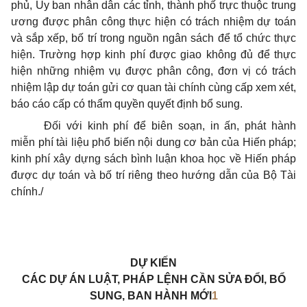
phủ, Ủy ban nhân dân các tỉnh, thành phố trực thuộc trung
ương được phân công thực hiện có trách nhiệm dự toán
và sắp xếp, bố trí trong nguồn ngân sách đ
ể
t
ổ
chức thực
hiện. Trường hợp kinh phí được giao không đủ đ
ể
thực
hiện những nhiệm vụ được phân công, đơn vị có trách
nhiệm lập dự toán gửi cơ quan tài chính cùng cấp xem xét,
báo cáo cấp có thẩm quyền quyết định bổ sung.
Đối với kinh phí để biên soạn, in ấn, phát hành
miễn phí tài liệu phổ biến nội dung cơ bản của Hiến pháp;
kinh phí xây dựng sách bình
l
uận khoa học về Hiến pháp
được dự toán và bố trí riêng theo hướng dẫn của Bộ Tài
chính./
DỰ KIẾN
CÁC DỰ ÁN LUẬT, PHÁP LỆNH CẦN SỬA ĐỔI, BỔ
SUNG, BAN HÀNH MỚI
1