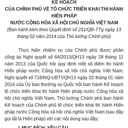
KẾ HOẠCH
CỦA CHÍNH PHỦ VỀ TỔ CHỨC TRIỂN KHAI THI HÀNH
HIẾN PHÁP
NƯỚC CỘNG HÒA XÃ HỘI CHỦ NGHĨA VIỆT NAM
(Ban hành kèm theo Quyết định s
ố
251/QĐ-TTg ngày
13
tháng 02 năm 2014 của Thủ tư
ớ
ng Chính phủ)
Thực hiện nhiệm vụ của Chính phủ được phân
công tại Nghị quyết
số
64/2013/QH13 ngày 28 tháng 11
năm 2013 của Quốc hội quy định một số điểm thi hành
Hiến pháp nước Cộng hòa xã hội chủ nghĩa Việt Nam,
Nghị quyết số 718/NQ-UBTVQH13 ngày 02 tháng 01 năm
2014 của
Ủ
y ban thường vụ Quốc hội ban hành Kế hoạch
tổ chức triển khai thi hành Hiến pháp nước Cộng hòa xã
hội chủ nghĩa Việt Nam, Thủ tướng Chính phủ ban hành
Kế hoạch của Chính phủ tổ chức
tr
iển khai thi hành Hiến
pháp nước Cộng hòa xã hội chủ nghĩa Việt Nam (sau đây
gọi tắt là Hiến pháp) với các nội dung sau đây:
I. MỤC ĐÍCH, YÊU C
Ầ
U