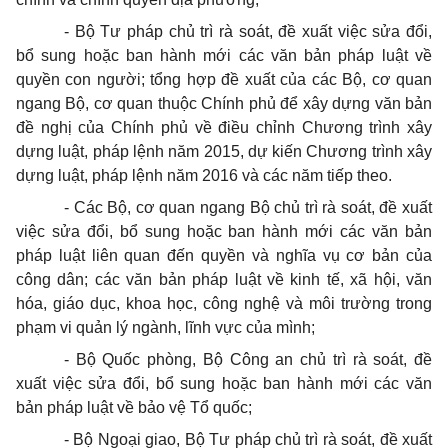
-
Bộ Tư pháp chủ trì rà soát, đề xuất việc sửa đổi,
bổ sung hoặc ban hành m
ớ
i các văn bản pháp luật về
quyền con ngư
ờ
i; tổng hợp đề xuất của các Bộ, cơ quan
ngang Bộ, cơ quan thuộc Chính phủ để xây dựng văn bản
đề nghị của Chính phủ về điều chỉnh Chương trình xây
dựng luật, pháp
l
ệnh năm 2015, dự kiến Chương trình xây
dựng luật, pháp lệnh năm 2016 và các năm tiếp theo.
-
Các Bộ, cơ quan ngang Bộ chủ trì rà soát, đề xuất
việc sửa đổi, bổ sung hoặc ban hành mới các văn bản
pháp luật liên quan đến quyền và nghĩa vụ cơ bản của
công dân; các văn bản pháp luật về kinh tế, xã hội, văn
hóa, giáo dục, khoa học, công nghệ và môi trường trong
phạm vi quản lý ngành, lĩnh vực của mình;
-
Bộ Quốc phòng, Bộ Công an chủ trì rà soát, đề
xuất việc sửa đổi, bổ sung hoặc ban hành mới các văn
bản pháp luật về bảo vệ Tổ quốc;
-
Bộ Ngoại giao, Bộ Tư pháp chủ trì rà soát, đề xuất