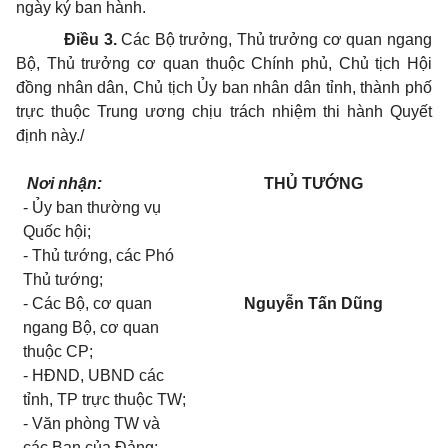
ngày ký ban hành.
Điều 3.
Các Bộ trưởng, Thủ trưởng cơ quan ngang
Bộ, Thủ trưởng cơ quan thuộc Chính phủ, Chủ tịch Hội
đồng nhân dân, Chủ tịch Ủy ban nhân dân tỉnh, thành phố
trực thuộc Trung ương chịu trách nhiệm thi hành Quyết
định này./
Nơi nhận:
THỦ TƯỚNG
-
Ủy ban thường vụ
Quốc hội;
-
Thủ tướng, các Phó
Thủ tướng;
-
Các Bộ, cơ quan
Nguyễn Tấn Dũng
ngang Bộ, cơ quan
thuộc CP;
-
HĐND, UBND các
t
ỉ
nh, TP trực thuộc TW;
-
Văn phòng TW và
các Ban của Đảng;