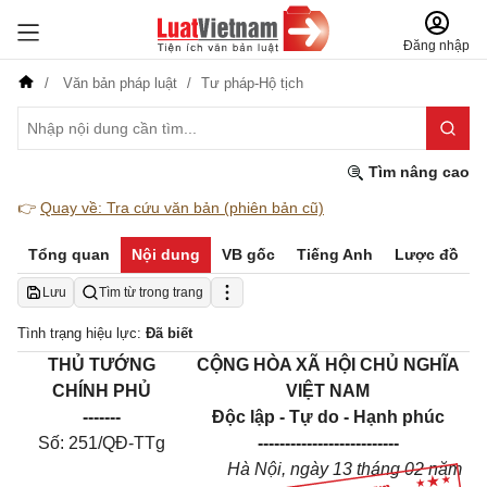
Đăng nhập
Văn bản pháp luật
Tư pháp-Hộ tịch
Tìm nâng cao
👉
Quay về: Tra cứu văn bản (phiên bản cũ)
Tổng quan
Nội dung
VB gốc
Tiếng Anh
Lược đồ
Lưu
Tìm từ trong trang
Tình trạng hiệu lực:
Đã biết
THỦ TƯỚNG
CỘNG HÒA XÃ HỘI CHỦ NGHĨA
CHÍNH PHỦ
VIỆT NAM
-------
Độc lập - Tự do - Hạnh phúc
Số:
251/QĐ-TTg
---------------
-----------
Hà Nội, ngày 13 tháng 02 năm