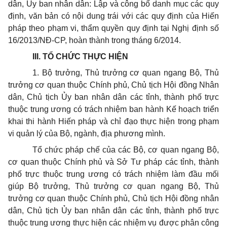
dân, Ủy ban nhân dân: Lập và công bố danh mục các quy
định, văn bản có nội dung trái với các quy định của Hiến
pháp theo phạm vi, thẩm quyền quy định tại Nghị định số
16/2013/NĐ-CP, hoàn thành trong tháng 6/2014.
III. TỔ CHỨC THỰC HIỆN
1.
Bộ trưởng, Thủ trư
ở
ng cơ quan ngang Bộ, Thủ
trưởng cơ quan thuộc Chính phủ, Chủ tịch Hội đồng Nhân
dân, Chủ tịch Ủy ban nhân dân các tỉnh, thành phố
tr
ực
thuộc trung ương có trách nhiệm ban hành Kế hoạch triển
khai thi hành Hiến pháp và chỉ đạo thực hiện
tr
ong phạm
vi quản lý của Bộ, ngành, địa phương mình.
Tổ chức pháp chế của các Bộ, cơ quan ngang Bộ,
cơ quan thuộc Chính phủ và Sở Tư pháp các tỉnh, thành
phố
tr
ực thuộc trung ương có trách nhiệm làm đầu mối
giúp Bộ trưởng, Thủ trưởng cơ quan ngang Bộ, Thủ
trưởng cơ quan thuộc Chính phủ, Chủ tịch Hội đồng nhân
dân, Chủ tịch Ủy ban nhân dân các tỉnh, thành phố trực
thuộc trung ương thực hiện các nhiệm vụ được phân công