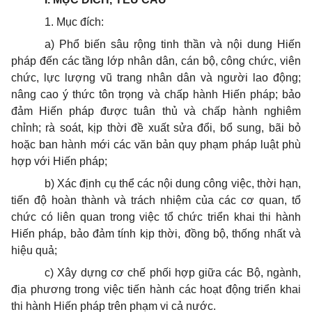
1.
Mục đích:
a)
Phổ biến sâu rộng tinh thần và nội dung Hiến
pháp đến các tầng lớp nhân dân, cán bộ, công chức, viên
chức, lực lượng vũ trang nhân dân và người lao động;
nâng cao ý thức tôn trọng và chấp hành Hiến pháp; bảo
đảm Hiến pháp được tuân thủ và chấp hành nghiêm
chỉnh; rà soát, kịp thời đề xuất sửa đ
ổ
i, bổ sung, bãi bỏ
hoặc ban hành mới các v
ă
n bản quy phạm pháp luật phù
hợp với Hi
ế
n pháp;
b)
Xác định cụ thể các nội dung công việc, thời hạn,
tiến độ hoàn thành và trách nhiệm của các cơ quan, tổ
chức có liên quan trong việc tổ chức triển khai thi hành
Hiến pháp, bảo đảm tính kịp thời, đồng bộ, thống nhất và
hiệu quả;
c)
Xây dựng cơ chế phối hợp giữa các Bộ, ngành,
địa phương trong việc tiến hành các hoạt động triển khai
thi hành Hiến pháp trên phạm vi cả nước.