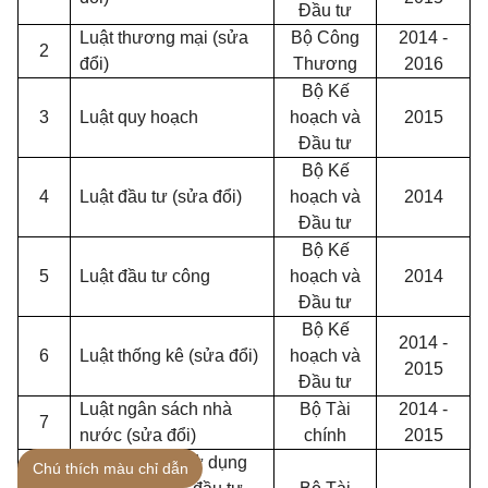
Đầu tư
Luật thương mại (sửa
Bộ Công
2014 -
2
đổi)
Thư
ơn
g
2016
Bộ Kế
3
Luật quy hoạch
hoạch và
2015
Đầu tư
Bộ Kế
4
Luật đầu tư (sửa đổi)
hoạch và
2014
Đầu tư
Bộ Kế
5
Luật đầu tư công
hoạch và
2014
Đầu tư
Bộ Kế
2014 -
6
Luật thống k
ê
(sửa đổi)
hoạch và
2015
Đầu tư
Luật ngân sách nhà
Bộ Tài
2014 -
7
nước (s
ử
a đổi)
chính
2015
Luật quản lý, sử dụng
Chú thích màu chỉ dẫn