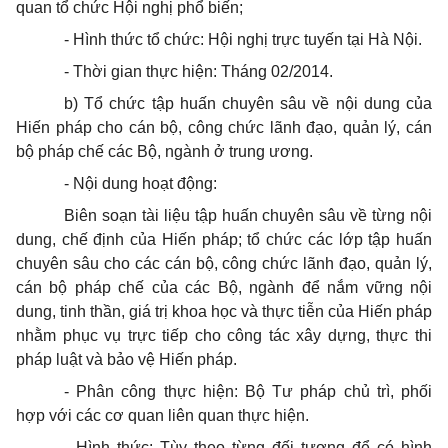
quan tổ chức Hội nghị phổ biến;
-
Hình thức tổ chức: Hội nghị trực tuyến tại Hà Nội.
-
Thời gian thực hiện: Tháng 02/2014.
b)
Tổ chức tập huấn chuyên sâu về nội
d
ung của
Hiến pháp cho cán bộ, công chức lã
nh
đạo, quản lý, cán
bộ pháp chế các Bộ, ngành ở
tr
ung ương.
-
Nội dung hoạt động:
Biên soạn tài liệu tập huấn chuyên sâu về từng nội
dung, chế định của Hiến pháp; tổ chức các lớp tập huấn
chuyên sâu cho các cán bộ, công chức lãnh đạo, quản lý,
cán bộ pháp chế của các Bộ, ngành để nắm vững nội
dung, tinh thần, giá trị khoa học và thực tiễn của Hiến pháp
nhằm phục vụ trực tiếp cho công tác xây dựng, thực thi
pháp luật và bảo vệ Hiến pháp.
-
Phân công thực hiện: Bộ Tư pháp chủ
tr
ì, phối
hợp với các cơ quan liên quan thực hiện.
-
Hình thức: Tùy theo từng đối tượng để có hình