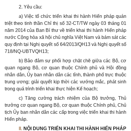
2.
Yêu cầu:
a)
Việc tổ chức triển khai thi hành Hiến pháp quán
tr
iệt theo tinh thần Chỉ thị số 32-CT/TW ngày 03 tháng 01
năm 2014 của Ban Bí thư về triển khai thi hành Hiến pháp
nước Cộng hòa xã hội chủ nghĩa Việt Nam và bám sát các
quy đ
ị
nh t
ạ
i Ngh
ị
quyết số 64/2013/QH13 và Nghị quyết số
718/NQ-UBTVQH13
;
b)
Bảo đảm sự phối hợp chặt chẽ giữa các Bộ, cơ
quan ngang Bộ, cơ quan thuộc Chính phủ và Hội đồng
nhân dân, Ủy ban nhân dân các tỉnh, thành phố trực thuộc
trung ương; giải quyết kịp thời các vướng mắc, phát sinh
trong quá
tr
ình tri
ể
n khai thực hiện K
ế
hoạch;
c)
Tăng cường trách nhiệm của Bộ trưởng, Thủ
trưởng cơ quan ngang Bộ, cơ quan thuộc Chính phủ, Chủ
tịch Ủy ban nhân dân các cấp trong việc triển khai thi hành
Hiến pháp.
II.
NỘI DUNG TRI
Ể
N KHAI THI HÀNH HI
Ế
N PHÁP