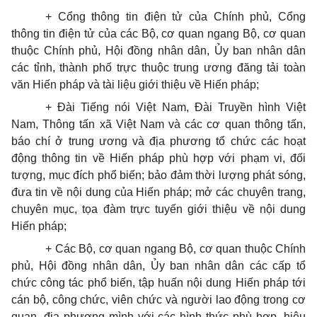
+ Cổng thông tin điện tử của Chính phủ,
Cổ
ng
thông tin điện tử của các Bộ, cơ quan ngang Bộ, cơ quan
thuộc Chính phủ, Hội đồng nhân dân, Ủy ban nhân dân
các tỉnh, thành phố trực thuộc trung ương đăng tải toàn
văn Hiến pháp và tài liệu giới thiệu về Hiến pháp;
+ Đài Tiếng nói Việt Nam, Đài Truyền hình Việt
Nam, Thông tấn xã Việt Nam và các cơ quan thông tấn,
báo chí ở trung ương và địa phương tổ chức các hoạt
động thông tin về Hiến pháp phù hợp với phạm vi, đối
tượng, mục đích ph
ổ
biến; bảo đảm thời lượng phát sóng,
đưa tin về nội dung của Hiến pháp; mở các chuyên trang,
chuyên mục, tọa đàm trực tuyến giới thiệu về nội dung
Hiến pháp;
+ Các Bộ, cơ quan ngang Bộ, cơ quan thuộc Chính
phủ, Hội đồng nhân dân, Ủy ban nhân dân các cấp tổ
chức công tác phổ biến, tập huấn nội dung Hiến pháp tới
cán bộ, công chức, viên chức và người lao động
tr
ong cơ
quan, địa phương mình với các hình thức phù hợp, hiệu