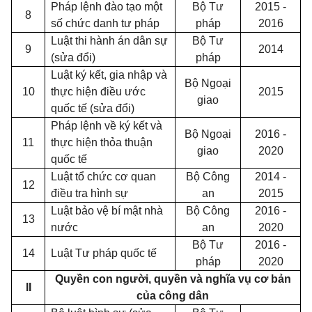
Pháp lệnh đào tạo một
Bộ Tư
2015 -
8
số chức danh tư pháp
pháp
2016
Luật thi hành án dân sự
Bộ Tư
9
2014
(sửa đổi)
pháp
Luật ký kết, gia nhập và
Bộ Ngoại
10
thực hiện điều ước
2015
giao
quốc tế (sửa đổi)
Pháp lệnh về ký kết và
Bộ Ngoại
2016 -
11
thực hiện thỏa thuận
giao
2020
quốc tế
Luật tổ chức cơ quan
Bộ Công
2014 -
12
điều tra hình sự
an
2015
Luật bảo vệ bí mật nhà
Bộ Công
2016 -
13
nước
an
2020
Bộ Tư
2016 -
14
Luật Tư pháp quốc tế
pháp
2020
Quyền con người, quyền và nghĩa vụ cơ bản
II
của công dân