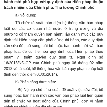
hành mới phù hợp với quy định của Hiến pháp thuộc
trách nhiệm của Chính phủ, Thủ tướng Chính phủ
a)
Nội dung:
Tổ chức rà soát toàn diện hệ thống văn bản pháp
luật do các cơ quan nhà nước ở trung ương và địa
phương có thẩm quyền ban hành; lập d
a
nh mục các quy
định trái Hiến pháp cần phải dừng thi hành, các quy định
cần sửa đổi, bổ sung, bãi bỏ hoặc ban hành mới văn bản
pháp luật để cụ thể hóa quy định của Hiến pháp theo
phạm vi, thẩm quyền quy định tại Nghị định số
16/2013/NĐ-CP của Chính phủ ngày 06 tháng 02 năm
2013 v
ề
rà soát, hệ th
ố
ng hóa văn bản quy phạm pháp luật
(tính đến thời điểm 01/01/2014).
b)
Phân công thực hiện:
-
Bộ Nội vụ chủ trì rà soát, đề xu
ấ
t việc sửa đổi, bổ
sung hoặc ban hành mới các văn bản pháp luật liên quan
đến tổ chức và hoạt động của Chính phủ, đơn vị hành
chính và chính quyền địa phương;