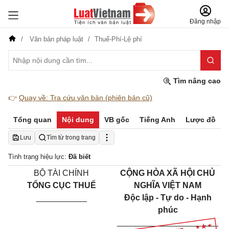
Đăng nhập
Văn bản pháp luật
Thuế-Phí-Lệ phí
Tìm nâng cao
👉
Quay về: Tra cứu văn bản (phiên bản cũ)
Tổng quan
Nội dung
VB gốc
Tiếng Anh
Lược đồ
Lưu
Tìm từ trong trang
Tình trạng hiệu lực:
Đã biết
BỘ TÀI CHÍNH
CỘNG HÒA XÃ HỘI CHỦ
TỔNG CỤC THUẾ
NGHĨA VIỆT NAM
___________
Độc lập - Tự do - Hạnh
phúc
______________________