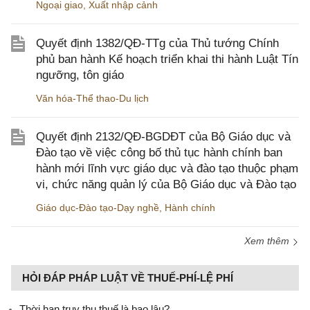
Ngoại giao
,
Xuất nhập cảnh
Quyết định 1382/QĐ-TTg của Thủ tướng Chính
phủ ban hành Kế hoạch triển khai thi hành Luật Tín
ngưỡng, tôn giáo
Văn hóa-Thể thao-Du lịch
Quyết định 2132/QĐ-BGDĐT của Bộ Giáo dục và
Đào tạo về việc công bố thủ tục hành chính ban
hành mới lĩnh vực giáo dục và đào tạo thuộc phạm
vi, chức năng quản lý của Bộ Giáo dục và Đào tạo
Giáo dục-Đào tạo-Dạy nghề
,
Hành chính
Xem thêm
HỎI ĐÁP PHÁP LUẬT VỀ THUẾ-PHÍ-LỆ PHÍ
Thời hạn truy thu thuế là bao lâu?