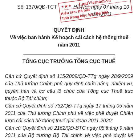
Số: 1370/QĐ-TCT
Hà Nội, ngày 07 tháng 10
Hiệu lực: Đã biết
Tình trạng hiệu lực: Đã biết
năm 2011
QUYẾT ĐỊNH
Về việc ban hành Kế hoạch cải cách hệ thống thuế
năm 2011
_________________________________
TỔNG CỤC TRƯỞNG TỔNG CỤC THUẾ
Căn cứ Quyết định số 115/2009/QĐ-TTg ngày 28/9/2009
của Thủ tướng Chính phủ quy định chức năng, nhiệm vụ,
quyền hạn và cơ cấu tổ chức của Tổng cục Thuế trực
thuộc Bộ Tài chính;
Căn cứ Quyết định số 732/QĐ-TTg ngày 17 tháng 05 năm
2011 của Thủ tướng Chính phủ về việc phê duyệt Chiến
lược cải cách hệ thống thuế giai đoạn 2011-2020;
Căn cứ Quyết định số 2162/QĐ-BTC ngày 08 tháng 9 năm
2011 của Bộ trưởng Bộ Tài chính về việc phê duyệt kế