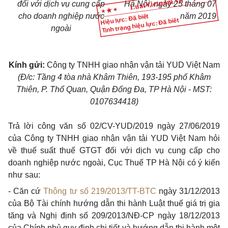
đối với dịch vụ cung cấp
Hà Nội
, ngày
25
tháng
07
cho doanh nghiệp nước
năm
2019
Hiệu lực: Đã biết
Tình trạng hiệu lực: Đã biết
ngoài
Kính gửi:
Công ty TNHH giao nhận vận tải YUD Việt Nam
(Đ/c: Tầng 4 tòa nhà Khâm Thiên, 193-195 phố Khâm
Thiên, P. Thổ Quan, Quận Đống Đa, TP Hà Nội - MST:
0107634418)
Trả lời công văn số 02/CV-YUD/2019 ngày 27/06/2019
của Công ty TNHH giao nhận vận tải YUD Việt Nam hỏi
về thuế suất thuế GTGT đối với dịch vụ cung cấp cho
doanh nghiệp nước ngoài, Cục Thuế TP Hà Nội có ý kiến
như sau:
- Căn cứ
Thông tư số 219/2013/TT-BTC
ngày 31/12/2013
của Bộ Tài chính hướng dẫn thi hành Luật thuế giá trị gia
tăng và Nghị định số 209/2013/NĐ-CP ngày 18/12/2013
của Chính phủ quy định chi tiết và hướng dẫn thi hành một