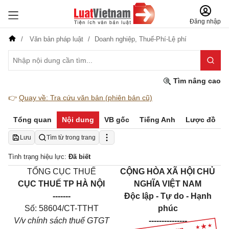
Đăng nhập
Văn bản pháp luật
Doanh nghiệp,
Thuế-Phí-Lệ phí
Tìm nâng cao
👉
Quay về: Tra cứu văn bản (phiên bản cũ)
Tổng quan
Nội dung
VB gốc
Tiếng Anh
Lược đồ
Lưu
Tìm từ trong trang
Tình trạng hiệu lực:
Đã biết
TỔNG CỤC THUẾ
CỘNG HÒA XÃ HỘI CHỦ
CỤC THUẾ TP HÀ NỘI
NGHĨA VIỆT NAM
-------
Độc lập - Tự do - Hạnh
Số:
58604/
CT-TTHT
phúc
V/v chính sách thuế GTGT
---------------