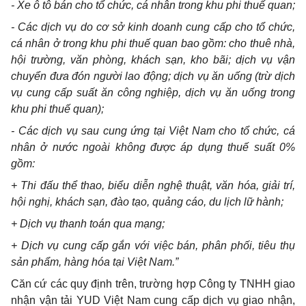
- Xe ô tô bán cho tổ chức, cá nhân trong khu ph
i
thuế quan;
- Các dịch vụ do cơ sở kinh doanh c
u
ng cấp cho tổ chức,
cá nhân ở trong khu ph
i
thuế quan bao gồm: cho thuê nhà,
hội trường, văn phòng, khách sạn, kho bãi; dịch vụ vận
ch
u
y
ể
n đưa đón người lao động; dịch vụ ăn uống (trừ dịch
vụ cung cấp suất ăn công nghiệp, dịch vụ ăn uống trong
khu phi thuế quan);
- Các dịch vụ sau cung ứng tại Việt Nam cho tổ chức, cá
nhân ở nước ngoài không được áp dụng thuế suất 0%
gồm:
+ Th
i
đấu thể thao, biểu diễn nghệ thuật, văn hóa, giải trí,
hội nghị, khách sạn, đào tạo, quảng cáo, du lịch lữ hành;
+
Dịch vụ thanh toán qua mạng;
+ Dịch
vụ cung cấp gắn với việc bán, phân phối, tiêu thụ
sản phẩm, hàng hóa tại Việt Nam.”
Căn cứ các quy định trên, trường hợp Công ty TNHH giao
nhận vận tải Y
U
D Việt Nam cung cấp dịch vụ giao nhận,