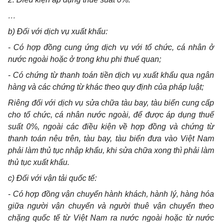
…
b) Đối với dịch vụ xuất khẩu:
- Có hợp đ
ồ
ng cung ứng dịch vụ với tổ chức, cá nhân ở
nước ngoài hoặc ở trong khu ph
i
thuế quan;
- Có chứng từ thanh toán tiền dịch vụ xuất khẩu qua ngân
hàng và các chứng từ khác theo quy định của pháp luật;
Riêng đ
ố
i với dịch vụ sửa chữa t
à
u bay, tàu biển cung cấp
cho tổ chức, cá nhân nước ngoài, để được áp dụng thuế
suất 0%, ngoài các điều kiện về hợp đ
ồ
ng và chứng từ
thanh toán nêu trên, tàu bay, tàu biển đưa vào Việt Nam
phải làm thủ tục nhập khẩu, kh
i
sửa chữa xong thì phải làm
thủ tục xuất kh
ẩ
u.
c) Đối với vận tải quốc tế:
- Có hợp đồng vận chuyển hành khách, hành lý, hàng hóa
giữa người vận chuyển và người thuê vận chuy
ể
n theo
chặng quốc tế từ Việt Nam ra nước ngoài hoặc từ
nướ
c