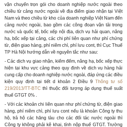
vận chuyển trọn gói cho doanh nghiệp nước ngoài theo
chiều từ cảng nước ngoài về địa điểm giao nhận tại Việt
Nam và theo chiều từ kho của doanh nghiệp Việt Nam đến
cảng nước ngoài, bao gồm các công đoạn vận tải trong
nước và quốc tế, bốc xếp nội địa, dịch vụ hải quan, nâng
hạ, bốc xếp tại cảng, các chi phí liên quan như phí chứng
từ, điện giao hàng, phí niêm chì, phí lưu cont, thì Cục Thuế
TP Hà Nội hướng dẫn về nguyên tắc như sau:
- Các dịch vụ giao nhận, kiểm đếm, nâng hạ, bốc xếp thực
hiện tại khu vực cảng theo quy định về dịch vụ hàng hải
cung cấp cho doanh nghiệp nước ngoài, đáp ứng các điều
kiện quy định tại tiết d khoản 2 Điều 9
Thông tư số
219/2013/TT-BTC
thì thuộc đối tượng áp dụng thuế suất
thuế GTGT 0% .
- Với các khoản chi liên quan như phí chứng từ, điện giao
hàng, phí niêm chì, phí lưu cont nếu là khoản Công ty thu
hộ, trả hộ các hãng tàu cho các đối tác nước ngoài thì
Công ty không phải kê khai, tính nộp thuế GTGT. Trường