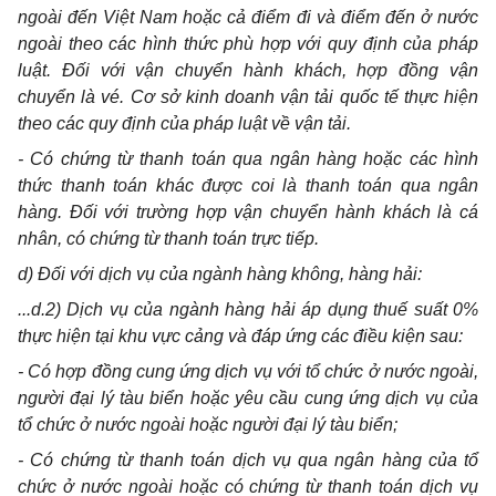
ngoài đến Việt Nam hoặc cả điểm đ
i
và đ
iể
m đến ở nước
ngoài theo các hình thức phù hợp với quy định của pháp
luật
.
Đối với vận chuy
ể
n hành khách, hợp đồng vận
chuyển là vé. Cơ sở kinh doanh vận tải quốc tế thực hiện
theo các quy định của pháp luật về vận tải.
- Có chứng từ thanh toán qua ngân hàng hoặc các hình
thức thanh toán khác được coi là thanh toán qua ngân
hàng. Đối với trường hợp vận chuy
ể
n hành khách là cá
nhân, có chứng từ thanh toán trực t
iế
p.
d) Đối với dịch vụ của ngành hàng không, hàng hải:
...d.2) Dịch vụ của ngành hàng hải áp dụng thuế suất 0%
thực hiện t
ạ
i khu vực c
ả
n
g
và đáp ứng các điều kiện sau:
- Có hợp đồng cung ứng dịch vụ với tổ chức ở nước ngoài,
người đại lý tàu bi
ể
n hoặc yêu cầu cung ứng dịch vụ của
tổ chức ở nước ngoài hoặc người đạ
i
lý tàu biển;
- C
ó
chứng từ thanh toán dịch vụ qua ngân hàng của tổ
chức ở nước ngoài hoặc có chứng từ thanh toán dịch vụ