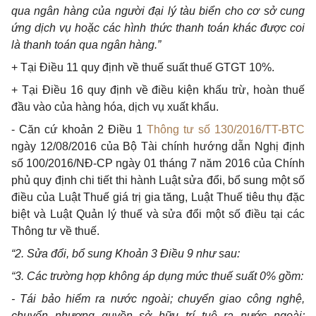
qua ngân hàng của người đại lý tàu biển cho cơ sở cung
ứng dịch vụ hoặc các hình thức thanh toán khác được coi
là thanh toán qua ngân hàng.”
+ Tại Điều 11 quy định về thuế suất thuế GTGT 10%.
+ Tại Điều 16 quy định về điều kiện khấu trừ, hoàn thuế
đầu vào của hàng hóa, dịch vụ xuất khẩu.
- Căn cứ khoản 2 Điều 1
Thông tư số 130/2016/TT-BTC
ngày 12/08/2016 của Bộ Tài chính hướng dẫn Nghị định
số 100/2016/NĐ-CP ngày 01 tháng 7 năm 2016 của Chính
phủ quy định chi tiết thi hành Luật sửa đổi, bổ sung một số
điều của Luật Thuế giá trị gia tăng, Luật Thuế tiêu thụ đặc
biệt và Luật Quản lý thuế và sửa đổi một số điều tại các
Thông tư về thuế.
“2. Sửa đổi, bổ sung Khoản 3 Điều 9 như sau:
“3. Các trường hợp không áp dụng mức thuế suất 0% gồm:
- Tái bảo hiểm ra nước ngoài; chuyển giao công nghệ,
chuyển nhượng quyền sở hữu trí tuệ ra nước ngoài;