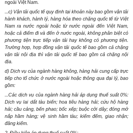
ngoài Việt Nam.
...c) Vận tải quốc tế quy định tại khoản này
b
ao gồm vận tải
hành khách, hành lý, hàng hóa theo chặng quốc tế từ Việt
Nam ra nước ngoài hoặc từ nước ngoài đến Việt Nam,
hoặc cả điểm đi và đến ở nước ngoài, không phân biệt có
phương tiện trực tiếp vận tải hay không có phương tiện.
Trường hợp
,
hợp đồng v
ậ
n tải quốc tế bao gồm cả ch
ặ
ng
v
ậ
n tải n
ộ
i đ
ị
a thì v
ậ
n tải quốc tế bao gồm cả ch
ặ
ng n
ộ
i
đ
ị
a.
d) Dịch vụ của ngành hàng không, hàng hải cung cấp trực
tiếp cho tổ chức ở nước ngoài hoặc thông qua đại lý, bao
gồm:
...Các dịch vụ của ngành hàng hải áp dụng thuế suất 0%:
Dịch vụ lai dắt tàu biển; hoa tiêu hàng hải; cứu hộ hàng
hải; cầu cảng, bến phao; bốc xếp; buộc cởi dây; đóng mở
nắp h
ầ
m hàng; vệ sinh h
ầ
m tàu; ki
ể
m đếm, giao nh
ậ
n;
đăng ki
ể
m.
2. Điều kiện áp dụng thuế suất 0%: