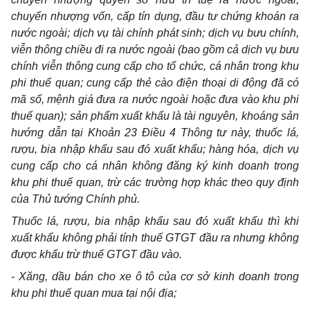
chuy
ể
n nhượng v
ố
n, c
ấ
p tín dụng, đầu tư chứng khoán ra
nước ngoài; dịch vụ tài chính phá
t
s
i
nh; dịch vụ bưu chính,
viễn thông chi
ề
u đi ra nước ngoài (bao gồm cả dịch vụ bưu
chính viễn thông cung cấp cho tổ chức, cá nhân trong khu
phi thuế quan; cung cấp thẻ cào điện thoại di động đã có
mã số, mệnh giá đưa ra nước ngoài hoặc đưa vào khu phi
thuế quan); sản phẩm
xuất khẩu là tài nguyên, khoáng sản
hướng dẫn tại Khoản 23 Điều 4 Thông tư này, thuốc lá,
rượu, bia nhập khẩu sau đó xuất khẩu; hàng hóa, dịch vụ
cung cấp cho cá nhân không đăng ký kinh doanh trong
khu phi thuế quan, trừ các trường hợp khác theo quy định
của Thủ tướng Chính phủ.
Thuốc lá, rượu, bia nhập khẩu sau đó xuất khẩu thì kh
i
xuất khẩu không
phải
tính thuế GTGT đầu ra nhưng không
được khấu trừ thuế GTGT đầu vào.
- Xăng, dầu bán cho xe ô tô của cơ sở kinh doanh trong
khu ph
i
thuế quan mua tại nội địa;