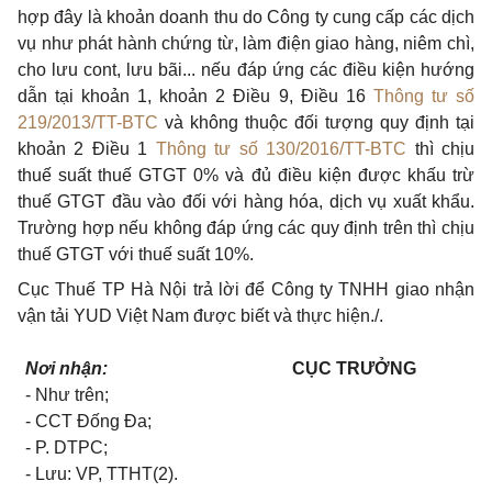
hợp đây là khoản doanh thu do Công ty cung cấp các dịch
vụ như phát hành chứng từ, làm điện giao hàng, niêm chì,
cho lưu cont, lưu bãi... nếu đáp ứng các điều kiện hướng
dẫn tại khoản 1, khoản 2 Điều 9, Điều 16
Thông tư số
219/2013/TT-BTC
và không thuộc đối tượng quy định tại
khoản 2 Điều 1
Thông tư số 130/2016/TT-BTC
thì chịu
thuế suất thuế GTGT 0% và đủ điều kiện được khấu trừ
thuế GTGT đầu vào đối với hàng hóa, dịch vụ xuất khẩu.
Trường hợp nếu không đáp ứng các quy định trên thì chịu
thuế GTGT với thuế suất 10%.
Cục Thuế TP Hà Nội trả lời để Công ty TNHH giao nhận
vận tải YUD Việt Nam được biết và thực
hiện./.
Nơi nhận:
CỤC TRƯỞNG
- Như trên;
- CCT Đống Đa;
- P. DTPC;
- Lưu: VP, TTHT(2).