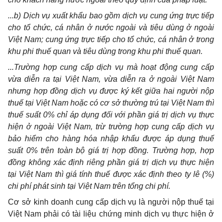
...b) D
ị
ch v
ụ
xuất kh
ẩ
u bao gồm d
ị
ch v
ụ
cung ứng tr
ự
c tiếp
cho tổ chức, cá nhân ở nước ngoài và tiêu d
ùng
ở ngoài
V
iệ
t Nam; cung ứng trực tiếp cho tổ chức, cá nhân ở trong
khu phi thuế quan và tiêu d
ù
ng trong khu phi thuế quan.
...Trường hợp cung cấp dịch vụ mà hoạt động cung cấp
vừa diễn ra tại Việt Nam, vừa di
ễ
n ra ở ngoài Việt Nam
nhưng hợp đồng dịch vụ được ký kết giữa hai người nộp
thuế tại Việt Nam hoặc c
ó
cơ sở thường trú tại Việt Nam thì
thuế suất 0% chỉ áp dụng đối với phần giá trị dịch vụ thực
hiện ở ngoài Việt Nam, trừ trường hợp cung cấp dịch vụ
bảo hiểm cho hàng hóa nhập khẩu được áp dụng thuế
suất 0% trên toàn bộ giá trị hợp đồng. Trường hợp
,
hợp
đồng không xác định riêng
p
hần
g
iá tr
ị
d
ị
ch v
ụ
thực hiện
t
ạ
i V
iệ
t Nam thì giá tính thuế được xác định theo ty lê (%)
chi phí phát sinh t
ạ
i Việt Nam trên t
ổ
ng chi phí.
Cơ sở kinh doanh cung cấp dịch vụ là người nộp thuế tại
Việt Nam phải có tài
l
iệu chứng minh dịch vụ thực hiện ở