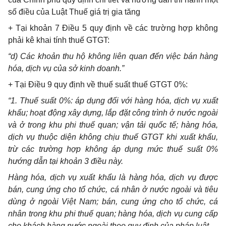
số điều của Luật Thuế giá trị gia tăng
+ Tại khoản 7 Điều 5 quy định về các trường hợp không
phải kê khai tính thuế GTGT:
“
d) Các khoản thu hộ không liên quan đến việc bán hàng
hóa, dịch vụ củ
a
sở kinh doanh.”
+ Tại Điều 9 quy định về thu
ế
su
ấ
t thu
ế
GTGT 0%:
“1. Thu
ế
suất 0%: áp dụng đối với hàng hóa, dịch vụ xuất
khẩu; hoạt
động
xây dựng, lắp đặt công trình ở nước ngoài
và ở trong khu phi thuế quan; vận
tải quốc tế; hàng hóa,
dịch vụ thuộc diện không chịu thuế GTGT khi xuất khẩu,
trừ các trường hợp không áp dụng mức thuế suất 0%
hướng dẫn tại khoản 3 điều này.
Hàng hóa, dịch vụ xuất khẩu là hàng hóa, dịch vụ được
b
á
n, cung ứng cho tổ chức, cá nhân ở nước ngoài và tiêu
dùng ở ngoài Việt Nam; bán, cung ứng cho tổ chức, cá
nhân trong khu ph
i
thuế quan; hàng hóa, dịch vụ cung cấp
cho khách hàng nước ngoài theo quy định của pháp luật.