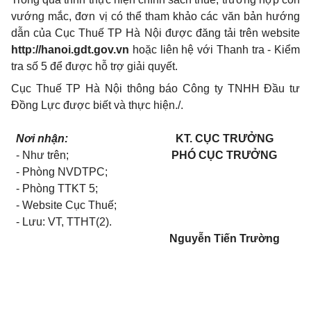
vướng mắc, đơn vị có thể tham khảo các văn bản hướng
dẫn của Cục Thuế TP Hà Nội được đăng tải
tr
ên website
http://hanoi.gdt.gov.vn
hoặc liên hệ với Thanh tra - Kiểm
tra số 5 để được hỗ trợ giải quyết.
Cục Thuế TP H
à Nội thông báo Công ty TNHH Đầu tư
Đồng Lực được
biết và thực hiện./.
Nơi nhận:
KT.
CỤC
TRƯỞNG
- Như trên;
PHÓ CỤC TRƯỞNG
- Phòng NVDTPC;
- Phòng TTKT 5;
- Website Cục Thuế;
- Lưu: VT, TTHT(2
).
Nguyễn Tiến Trường