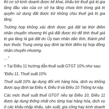
thì cơ sở kinh doanh được kê khai, khấu trừ thuế gi
á
trị gia
tăng đầu vào của cơ sở hạ tầng chưa t
í
nh trong giá trị
quyền sử dụng đất được trừ không chịu thuế giá trị gia
tăng.
Trường hợp không xác định được giá đất tại thời điểm
nhận chuyển nhượng thì giá đất được trừ để tính thuế giá
trị gia tăng là giá đất do
Ủ
y ban nhân dân tỉnh, thành ph
ố
trực thuộc Trung ương quy định tại thời đi
ể
m k
ý
hợp đồng
nhận chuy
ể
n nhượng.
…”
+ Tại Đi
ề
u
1
1 h
ướ
ng dẫn thuế suất GTGT 10% như sau:
“Điều 1
1. Thuế suất
10%
Thuế suất 10% áp dụng đ
ố
i với hàng hóa, dịch vụ không
được quy định tại Điều 4, Điều 9 và Điều 10 Thông tư này.
Các mức thuế suất thuế GTGT nêu tại Điều 10, Điều 11
được áp dụng thống nhất cho từng loại hàng hóa, dịch vụ
ở các khâu nhập kh
ẩ
u, sản xuất, gia công hay kinh doanh