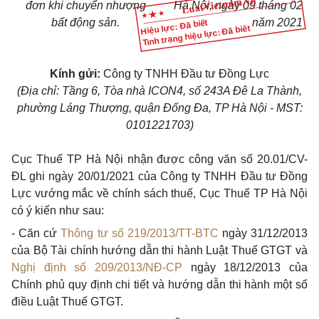
đơn khi chuyển nhượng
Hà Nội, ngày 09 tháng 0
2
bất động sản.
năm 202
1
Hiệu lực: Đã biết
Tình trạng hiệu lực: Đã biết
Kính gửi:
Công ty TNHH Đầu tư Đồng Lực
(Địa chỉ: Tầng 6, Tòa nhà
IC
ON4, số 243A Đê La Thành,
phường Láng Thượng, quận Đống Đa, TP Hà Nội - MST:
0101221703)
Cục Thuế TP Hà Nội nhận được công văn số 20.01/CV-
ĐL ghi ngày 20/01/2021 của Công ty TNHH Đầu tư Đồng
Lực vướng mắc về chính sách thuế, Cục Thuế TP Hà Nội
có ý kiến như sau:
- Căn cứ
Thông tư s
ố
219/2013/TT-BTC
ngày 31/12/2013
của Bộ Tài chính hướng dẫn thi hành Luật Thuế GTGT và
Nghị định số 209/2013/NĐ-CP
ngày 18/12/2013 của
Chính phủ quy định chi tiết và hướng dẫn thi hành một số
điều Luật Thuế GTGT.