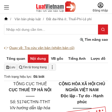
Đăng nhập
Văn bản pháp luật
Đất đai-Nhà ở,
Thuế-Phí-Lệ phí
Tìm nâng cao
👉
Quay về: Tra cứu văn bản (phiên bản cũ)
Tổng quan
Nội dung
VB gốc
Tiếng Anh
Lược đồ
Lưu
Tìm từ trong trang
Tình trạng hiệu lực:
Đã biết
TỔNG CỤC THUẾ
CỘNG HÒA XÃ HỘI CHỦ
CỤC THUẾ TP HÀ NỘI
NGHĨA VIỆT NAM
-------
Độc lập - Tự do - Hạnh
Số: 5174/CTHN-TTHT
phúc
V/v hướng dẫn lập hóa
---------------