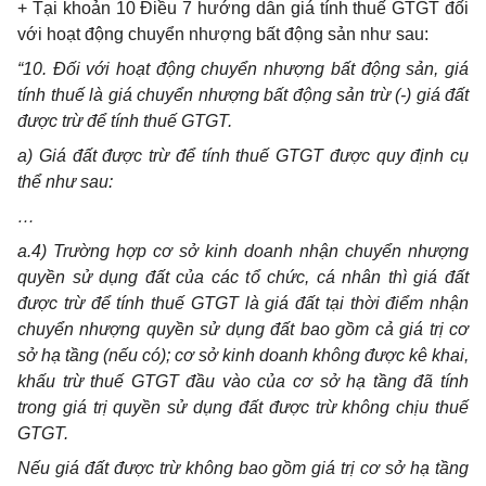
+ Tại khoản 10 Điều 7 hướng dẫn giá tính thuế GTGT đối
với hoạt động chuyển nhượng bất động sản như sau:
“10. Đối với hoạt động chuyển nhượng bất động sản, giá
tính thuế là giá chuyển nhượng bất động sản trừ (-) gi
á
đất
được trừ để t
í
nh thuế GTGT.
a) Giá đ
ấ
t được trừ để tính thuế GTGT được quy định cụ
thể như sau:
…
a.4) Trường hợp cơ sở kinh doanh nhận chuyển nhượng
quyền sử dụng đất của các t
ổ
chức, cá nhân thì giá đất
được trừ đ
ể
t
ín
h thuế GTGT
l
à giá đất tại thời điểm nhận
chuy
ể
n nhượng quyền sử dụng đất bao gồm cả gi
á
trị cơ
sở hạ tầng (nếu c
ó
); cơ sở kinh doanh không được kê khai,
khấu trừ thuế GTGT đầu vào của cơ sở hạ tầng đã
tí
nh
trong giá trị quyền sử dụng đất được trừ không chịu thuế
GTGT.
Nếu giá đất được trừ không bao gồm giá trị cơ sở hạ tầng