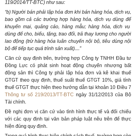
119/2014/TT-BTC) như sau:
“
b) Người bán phải
l
ập hóa đơn k
hi
bán hàng hóa, dịch vụ,
bao gồm cả các trường hợp hàng hóa, dịch vụ dùng đ
ể
khuyến mại, quảng cáo, hàng mẫu; hàng hóa, dịch vụ
dùng đ
ể
cho, biếu, tặng, trao đổi, trả thay lương cho người
lao động (trừ hàng hóa luân chuyển nội bộ, tiêu dùng nội
bộ để tiếp tục quá trình sản xuất)....
”
Căn cứ quy định trên, trường hợp Công ty TNHH Đầu tư
Đồng Lực có phát sinh hoạt động chuyển nhượng bất
động sản thì Công ty phải lập hóa đơn và kê khai thuế
GTGT theo quy định, thuế suất thuế GTGT 10%, giá tính
thuế GTGT thực hiện theo hướng d
ẫ
n tại khoản 10 Điều 7
Thông tư số 219/2013/TT-BTC
ngày 31/12/2013 của Bộ
Tài chính.
Đ
ề
nghị đơn vị căn cứ vào tình h
ì
nh thực tế và đối chiếu
với các quy định tại văn bản pháp luật nêu trên để thực
hiện đúng quy định.
Trong quá trình thực hiện chính sách thuế, trường hợp còn