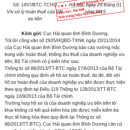
Số: 1457/BTC-TCHQ
Hà Nội, ngày 29 tháng 01
Hiệu lực: Đã biết
V/v xử lý hoàn thuế của DN
năm 2015
Tình trạng hiệu lực: Đã biết
ưu tiên
Kính gửi:
Cục Hải quan tỉnh Bình Dương.
Trả lời công văn số 2935/HQBD-TXNK ngày 20/11/2014
của Cục Hải quan tỉnh Bình Dương báo cáo vướng mắc
trong việc hoàn thuế, không thu thuế của doanh nghiệp ưu
tiên, Bộ Tài chính có ý kiến như sau:
Thông tư số 86/2013/TT-BTC ngày 27/6/2013 của Bộ Tài
chính không quy định về hồ sơ hoàn thuế, do đó, đối với
hồ sơ hoàn thuế của doanh nghiệp ưu tiên được thực hiện
theo quy định tại
Điều 119 Thông tư 128/2013/TT-BTC
ngày 10/9/2013 của Bộ Tài chính.
Trường hợp hồ sơ là của doanh nghiệp ưu tiên trên tờ
khai không có kết quả kiểm hóa (do được miễn kiểm tra
thực tế hàng hóa theo quy định tại Thông tư số
86/2013/TT-BTC), Cục Hải quan tỉnh Bình Dương căn cứ