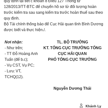
quy định tại
tiết c khoản 8 Điều 127 Thông tư
128/2013/TT-BTC
để chuyển hồ sơ từ đối tượng hoàn
trước kiểm tra sau sang kiểm tra trước hoàn thuế sau theo
quy định.
Bộ Tài chính thông báo để Cục Hải quan tỉnh Bình Dương
được biết và thực hiện./.
Nơi nhận:
TL. BỘ TRƯỞNG
- Như trên;
KT. TỔNG CỤC TRƯỞNG TỔNG
- TT Đỗ Hoàng Anh
CỤC HẢI QUAN
Tuấn (để b.c);
PHÓ TỔNG CỤC TRƯỞNG
- Vụ CST, Vụ PC;
- Lưu: VT,
TCHQ(12).
Nguyễn Dương Thái
Khánh Ly