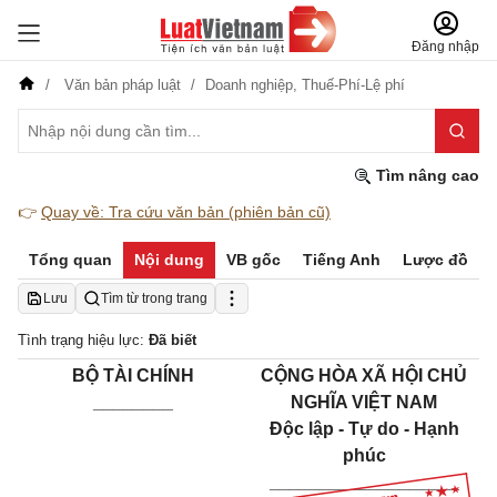
Đăng nhập
Văn bản pháp luật
Doanh nghiệp,
Thuế-Phí-Lệ phí
Tìm nâng cao
👉
Quay về: Tra cứu văn bản (phiên bản cũ)
Tổng quan
Nội dung
VB gốc
Tiếng Anh
Lược đồ
Lưu
Tìm từ trong trang
Tình trạng hiệu lực:
Đã biết
BỘ TÀI CHÍNH
CỘNG HÒA XÃ HỘI CHỦ
________
NGHĨA VIỆT NAM
Độc lập - Tự do - Hạnh
phúc
___________________