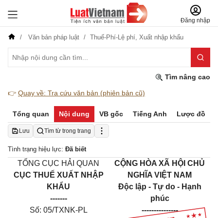
Đăng nhập
Văn bản pháp luật
Thuế-Phí-Lệ phí,
Xuất nhập khẩu
Tìm nâng cao
👉
Quay về: Tra cứu văn bản (phiên bản cũ)
Tổng quan
Nội dung
VB gốc
Tiếng Anh
Lược đồ
Lưu
Tìm từ trong trang
Tình trạng hiệu lực:
Đã biết
TỔNG C
Ụ
C HẢI QUAN
CỘNG HÒA XÃ HỘI CHỦ
CỤC THU
Ế
XUẤT NHẬP
NGHĨA VIỆT NAM
KH
Ẩ
U
Độc lập - Tự do - Hạnh
-------
phúc
Số: 05/TXNK-PL
---------------