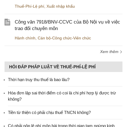
Thuế-Phí-Lệ phí
,
Xuất nhập khẩu
Công văn 7918/BNV-CCVC của Bộ Nội vụ về việc
trao đổi chuyên môn
Hành chính
,
Cán bộ-Công chức-Viên chức
Xem thêm
HỎI ĐÁP PHÁP LUẬT VỀ THUẾ-PHÍ-LỆ PHÍ
Thời hạn truy thu thuế là bao lâu?
Hóa đơn lập sai thời điểm có coi là chi phí hợp lý được trừ
không?
Tiền từ thiện có phải chịu thuế TNCN không?
Có phải nộp lệ phí môn bài trong thời gian tạm ngừng kinh