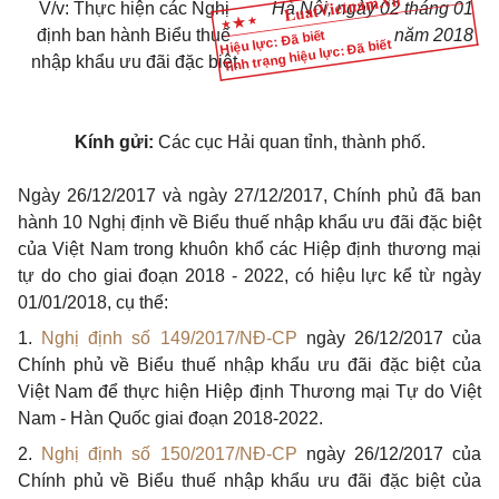
V/v
: T
hực hiện các Nghị
Hà Nội, ngày
02
tháng
01
định ban hành Biểu thuế
năm
2018
Hiệu lực: Đã biết
Tình trạng hiệu lực: Đã biết
nhập khẩu ưu đãi đặc biệt
Kính gửi:
Các cục Hải quan tỉnh, thành phố.
Ngày 26/12/2017 và ngày 27/12/2017, Chính phủ đã ban
hành 10 Nghị định về Biểu thuế nhập khẩu ưu đãi đặc biệt
của Việt Nam trong khuôn khổ các Hiệp định thương mại
tự do cho giai đoạn 2018 - 2022, có hiệu lực kể từ ngày
01/01/2018, cụ thể:
1.
Nghị định số 149/2017/NĐ-CP
ngày 26/12/2017 của
Chính phủ về Biểu thuế nhập khẩu ưu đãi đặc biệt của
Việt Nam để thực hiện Hiệp định Thương mại Tự do Việt
Nam - Hàn Quốc giai đoạn 2018-2022.
2.
Nghị định số 150/2017/NĐ-CP
ngày 26/12/2017 của
Chính phủ về Biểu thuế nhập khẩu ưu đãi đặc biệt của