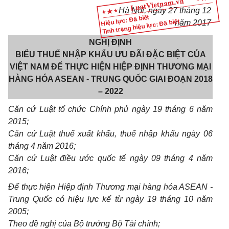
Hà Nội, ngày 27 tháng 12
Hiệu lực: Đã biết
Tình trạng hiệu lực: Đã biết
năm 2017
NGHỊ ĐỊNH
BIỂU THUẾ NHẬP KHẨU ƯU ĐÃI ĐẶC BIỆT CỦA
VIỆT NAM ĐỂ THỰC HIỆN HIỆP ĐỊNH THƯƠNG MẠI
HÀNG HÓA ASEAN - TRUNG QUỐC GIAI ĐOẠN 2018
– 2022
Căn cứ Luật tổ chức Chính phủ ngày 19 tháng 6 năm
2015;
Căn cứ Luật thuế xuất khẩu, thuế nhập khẩu ngày 06
tháng 4 năm 2016;
Căn cứ Luật điều ước quốc tế ngày 09 tháng 4 năm
2016;
Để thực hiện Hiệp định Thương mại hàng hóa ASEAN -
Trung Quốc có hiệu lực kể từ ngày 19 tháng 10 năm
2005;
Theo đề nghị của Bộ trưởng Bộ Tài chính;