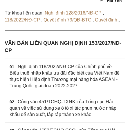
Hải Yến
Từ khóa liên quan:
Nghị định 128/2016/NĐ-CP
,
118/2022/NĐ-CP
,
Quyết định 79/QĐ-BTC
,
Quyết định
1092/QĐ-BTC
VĂN BẢN LIÊN QUAN NGHỊ ĐỊNH 153/2017/NĐ-
CP
Nghị định 118/2022/NĐ-CP của Chính phủ về
01
Biểu thuế nhập khẩu ưu đãi đặc biệt của Việt Nam để
thực hiện Hiệp định Thương mại hàng hóa ASEAN -
Trung Quốc giai đoạn 2022-2027
Công văn 451/TCHQ-TXNK của Tổng cục Hải
02
quan về việc sử dụng xe ô tô xi téc phun nước nhập
khẩu để sản xuất, lắp ráp thành xe khác