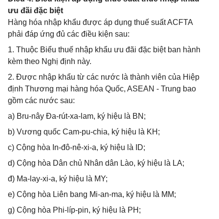
ưu đãi đặc biệt
Hàng hóa nhập khẩu được áp dụng thuế suất ACFTA
phải đáp ứng đủ các điều kiện sau:
1. Thuộc Biểu thuế nhập khẩu ưu đãi đặc biệt ban hành
kèm theo Nghị định này.
2. Được nhập khẩu từ các nước là thành viên của Hiệp
định Thương mại hàng hóa Quốc, ASEAN - Trung bao
gồm các nước sau:
a) Bru-nây Đa-rút-xa-lam, ký hiệu là BN;
b) Vương quốc Cam-pu-chia, ký hiệu là KH;
c) Cộng hòa In-đô-nê-xi-a, ký hiệu là ID;
d) Cộng hòa Dân chủ Nhân dân Lào, ký hiệu là LA;
đ) Ma-lay-xi-a, ký hiệu là MY;
e) Cộng hòa Liên bang Mi-an-ma, ký hiệu là MM;
g) Cộng hòa Phi-líp-pin, ký hiệu là PH;