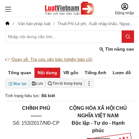
Đăng nhập
Văn bản pháp luật
Thuế-Phí-Lệ phí,
Xuất nhập khẩu,
Ngoại giao
Tìm nâng cao
👉
Quay về: Tra cứu văn bản (phiên bản cũ)
Tổng quan
Nội dung
VB gốc
Tiếng Anh
Lược đồ
Lưu
Tìm từ trong trang
Mục lục
Tình trạng hiệu lực:
Đã biết
CHÍNH PHỦ
CỘNG HÒA XÃ HỘI CHỦ
-------
NGHĨA VIỆT NAM
Số: 153/2017/NĐ-CP
Độc lập - Tự do - Hạnh
phúc
---------------