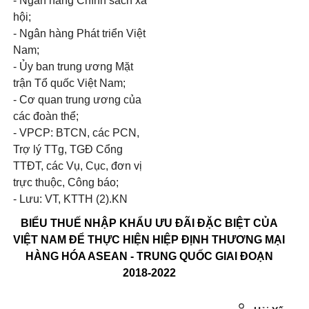
- Ngân hàng Chính sách xã
hội;
- Ngân hàng Phát triển Việt
Nam;
- Ủy ban trung ương Mặt
trận Tổ quốc Việt Nam;
- Cơ quan trung ương của
các đoàn thể;
- VPCP: BTCN, các PCN,
Trợ lý TTg, TGĐ Cổng
TTĐT, các Vụ, Cục, đơn vị
trực thuộc, Công báo;
- Lưu: VT, KTTH (2).KN
BIỂU THUẾ NHẬP KHẨU ƯU ĐÃI ĐẶC BIỆT CỦA
VIỆT NAM ĐỂ THỰC HIỆN HIỆP ĐỊNH THƯƠNG MẠI
HÀNG HÓA ASEAN - TRUNG QUỐC GIAI ĐOẠN
2018-2022