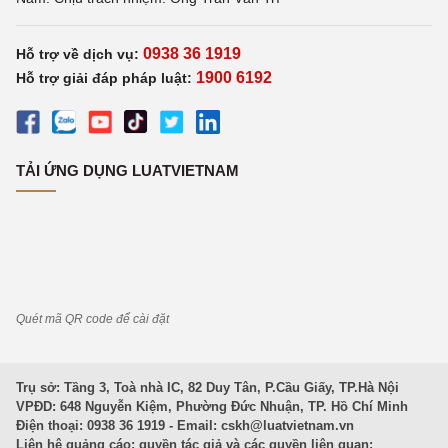
0938 36 1919
Hỗ trợ về dịch vụ:
1900 6192
Hỗ trợ giải đáp pháp luật:
TẢI ỨNG DỤNG LUATVIETNAM
Quét mã QR code để cài đặt
Trụ sở: Tầng 3, Toà nhà IC, 82 Duy Tân, P.Cầu Giấy, TP.Hà Nội
VPĐD: 648 Nguyễn Kiệm, Phường Đức Nhuận, TP. Hồ Chí Minh
Điện thoại: 0938 36 1919 - Email:
cskh@luatvietnam.vn
Liên hệ quảng cáo; quyền tác giả và các quyền liên quan: