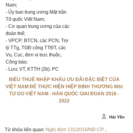
Nam;
- Ủy ban trung ương Mặt trận
Tổ quốc Việt Nam;
- Cơ quan trung ương của các
đoàn thể;
- VPCP: BTCN, các PCN, Trợ
lý TTg, TGĐ cổng TTĐT, các
Vụ, Cục, đơn vị trực thuộc,
Công báo;
- Lưu: VT, KTTH (2b). PC
BIỂU THUẾ NHẬP KHẨU ƯU ĐÃI ĐẶC BIỆT CỦA
VIỆT NAM ĐỂ THỰC HIỆN HIỆP ĐỊNH THƯƠNG MẠI
TỰ DO VIỆT NAM - HÀN QUỐC GIAI ĐOẠN 2018 -
2022
Hải Yến
Từ khóa liên quan:
Nghị định 131/2016/NĐ-CP
,