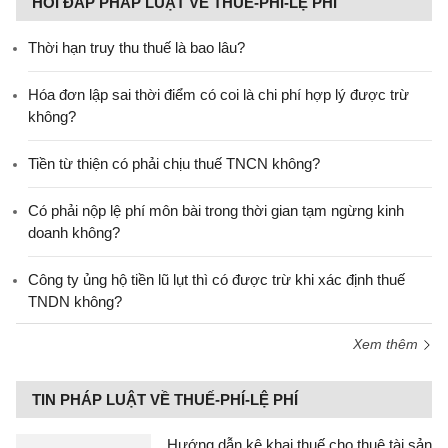
HỎI ĐÁP PHÁP LUẬT VỀ THUẾ-PHÍ-LỆ PHÍ
Thời hạn truy thu thuế là bao lâu?
Hóa đơn lập sai thời điểm có coi là chi phí hợp lý được trừ
không?
Tiền từ thiện có phải chịu thuế TNCN không?
Có phải nộp lệ phí môn bài trong thời gian tạm ngừng kinh
doanh không?
Công ty ủng hộ tiền lũ lụt thì có được trừ khi xác định thuế
TNDN không?
Xem thêm
TIN PHÁP LUẬT VỀ THUẾ-PHÍ-LỆ PHÍ
Hướng dẫn kê khai thuế cho thuê tài sản