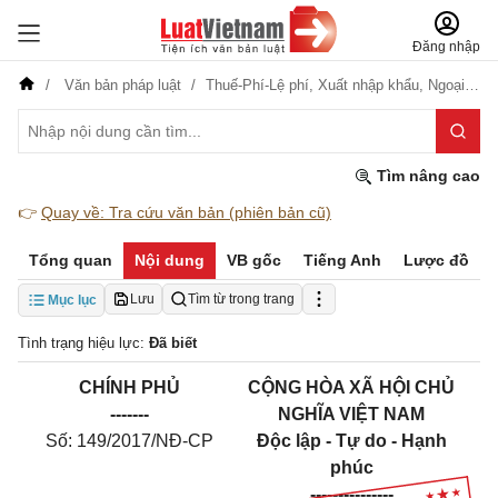
Đăng nhập
Văn bản pháp luật
Thuế-Phí-Lệ phí,
Xuất nhập khẩu,
Ngoại giao
Tìm nâng cao
👉
Quay về: Tra cứu văn bản (phiên bản cũ)
Tổng quan
Nội dung
VB gốc
Tiếng Anh
Lược đồ
Lưu
Tìm từ trong trang
Mục lục
Tình trạng hiệu lực:
Đã biết
CHÍNH PHỦ
CỘNG HÒA XÃ HỘI CHỦ
-------
NGHĨA VIỆT NAM
Số: 149/2017/NĐ-CP
Độc lập - Tự do - Hạnh
phúc
---------------