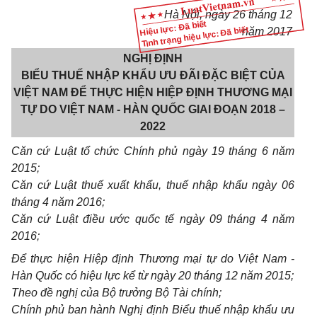
Hà Nội, ngày
26
tháng
12
Hiệu lực: Đã biết
Tình trạng hiệu lực: Đã biết
năm 2017
NGHỊ ĐỊNH
BIỂU THUẾ NHẬP KHẨU ƯU ĐÃI ĐẶC BIỆT CỦA
VIỆT NAM ĐỂ THỰC HIỆN HIỆP ĐỊNH THƯƠNG MẠI
TỰ DO VIỆT NAM - HÀN QUỐC GIAI ĐOẠN 2018 –
2022
Căn cứ Luật tổ chức Chính phủ ngày 19 tháng 6 năm
2015;
C
ă
n cứ Luật thuế xuất khẩu, thuế nhập khẩu ngày 06
tháng 4 năm 2016;
Căn cứ Luật điều ước quốc tế ngày 09 tháng 4 năm
2016;
Đ
ể
thực hiện Hiệp định Thương mại tự do Việt Nam -
Hàn Quốc có hiệu lực kể từ ngày 20 tháng 12 năm 2015;
Theo đề nghị của Bộ trưởng Bộ Tài chính;
Chính phủ ban hành Nghị định Biểu thuế nhập khẩu ưu