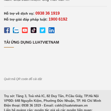
0938 36 1919
Hỗ trợ về dịch vụ:
1900 6192
Hỗ trợ giải đáp pháp luật:
TẢI ỨNG DỤNG LUATVIETNAM
Quét mã QR code để cài đặt
Trụ sở: Tầng 3, Toà nhà IC, 82 Duy Tân, P.Cầu Giấy, TP.Hà Nội
VPĐD: 648 Nguyễn Kiệm, Phường Đức Nhuận, TP. Hồ Chí Minh
Điện thoại: 0938 36 1919 - Email:
cskh@luatvietnam.vn
Liên hệ quảng cáo; quyền tác giả và các quyền liên quan: