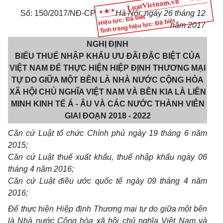
Số: 150/2017/NĐ-CP
Hà Nội, ngày 26 tháng 12
Hiệu lực: Đã biết
Tình trạng hiệu lực: Đã biết
năm 2017
NGHỊ ĐỊNH
BIỂU THUẾ NHẬP KHẨU ƯU ĐÃI ĐẶC BIỆT CỦA
VIỆT NAM ĐỂ THỰC HIỆN HIỆP ĐỊNH THƯƠNG MẠI
TỰ DO GIỮA MỘT BÊN LÀ NHÀ NƯỚC CỘNG HÒA
XÃ HỘI CHỦ NGHĨA VIỆT NAM VÀ BÊN KIA LÀ LIÊN
MINH KINH TẾ Á - ÂU VÀ CÁC NƯỚC THÀNH VIÊN
GIAI ĐOẠN 2018 - 2022
Căn cứ Luật tổ chức Chính phủ ngày 19 tháng 6 năm
2015;
Căn cứ Luật thuế xuất khẩu, thuế nhập khẩu ngày 06
tháng 4 năm 2016;
Căn cứ Luật điều ước quốc tế ngày 09 tháng 4 năm
2016;
Để thực hiện Hiệp định Thương mại tự do giữa một bên
là Nhà nước Cộng hòa xã hội chủ nghĩa Việt Nam và