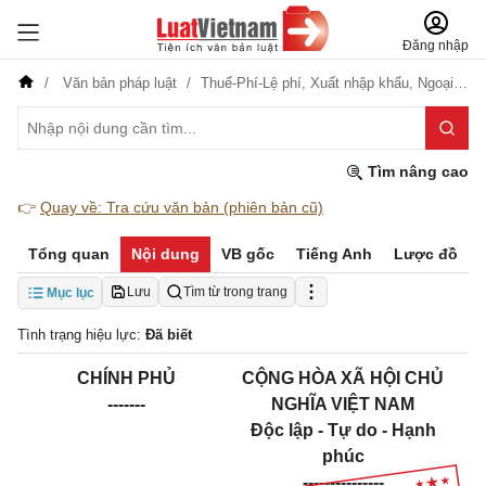
Đăng nhập
Văn bản pháp luật
Thuế-Phí-Lệ phí,
Xuất nhập khẩu,
Ngoại giao
Tìm nâng cao
👉
Quay về: Tra cứu văn bản (phiên bản cũ)
Tổng quan
Nội dung
VB gốc
Tiếng Anh
Lược đồ
Lưu
Tìm từ trong trang
Mục lục
Tình trạng hiệu lực:
Đã biết
CHÍNH PHỦ
CỘNG HÒA XÃ HỘI CHỦ
-------
NGHĨA VIỆT NAM
Độc lập - Tự do - Hạnh
phúc
---------------