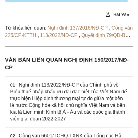
Hải Yến
Từ khóa liên quan:
Nghị định 137/2016/NĐ-CP
,
Công văn
225/CP-KTTH
,
113/2022/NĐ-CP
,
Quyết định 79/QĐ-BTC
,
Quyết định 1092/QĐ-BTC
VĂN BẢN LIÊN QUAN NGHỊ ĐỊNH 150/2017/NĐ-
CP
Nghị định 113/2022/NĐ-CP của Chính phủ về
01
Biểu thuế nhập khẩu ưu đãi đặc biệt của Việt Nam để
thực hiện Hiệp định thương mại tự do giữa một bên
là nước Cộng hòa xã hội chủ nghĩa Việt Nam và bên
kia là Liên minh Kinh tế Á - Âu và các quốc gia thành
viên giai đoạn 2022-2027
Công văn 6601/TCHQ-TXNK của Tổng cục Hải
02