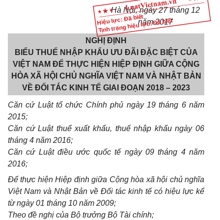
Hà Nội, ngày 27 tháng 12
Hiệu lực: Đã biết
Tình trạng hiệu lực: Đã biết
năm 2017
NGHỊ ĐỊNH
BIỂU THUẾ NHẬP KHẨU ƯU ĐÃI ĐẶC BIỆT CỦA
VIỆT NAM ĐỂ THỰC HIỆN HIỆP ĐỊNH GIỮA CỘNG
HÒA XÃ HỘI CHỦ NGHĨA VIỆT NAM VÀ NHẬT BẢN
VỀ ĐỐI TÁC KINH TẾ GIAI ĐOẠN 2018 – 2023
Căn cứ Luật tổ chức Chính phủ ngày 19 tháng 6 năm
2015;
Căn cứ Luật thuế xuất khẩu, thuế nhập khẩu ngày 06
tháng 4 năm 2016;
Căn cứ Luật điều ước quốc tế ngày 09 tháng 4 năm
2016;
Để thực hiện Hiệp định giữa Cộng hòa xã hội chủ nghĩa
Việt Nam và Nhật Bản về Đối tác kinh tế có hiệu lực kể
từ ngày 01 tháng 10 năm 2009;
Theo đề nghị của Bộ trưởng Bộ Tài chính;