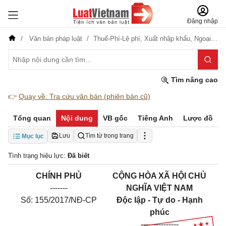
Đăng nhập
Văn bản pháp luật
Thuế-Phí-Lệ phí,
Xuất nhập khẩu,
Ngoại giao
Tìm nâng cao
👉
Quay về: Tra cứu văn bản (phiên bản cũ)
Tổng quan
Nội dung
VB gốc
Tiếng Anh
Lược đồ
Lưu
Tìm từ trong trang
Mục lục
Tình trạng hiệu lực:
Đã biết
CHÍNH PHỦ
CỘNG HÒA XÃ HỘI CHỦ
-------
NGHĨA VIỆT NAM
Số: 155/2017/NĐ-CP
Độc lập - Tự do - Hạnh
phúc
---------------