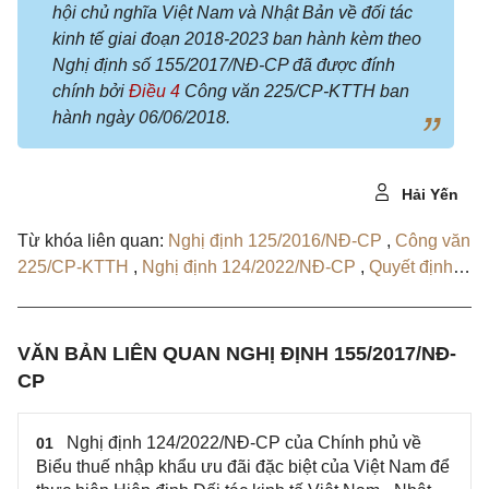
hội chủ nghĩa Việt Nam và Nhật Bản về đối tác
kinh tế giai đoạn 2018-2023 ban hành kèm theo
Nghị định số 155/2017/NĐ-CP đã được đính
chính bởi
Điều 4
Công văn 225/CP-KTTH ban
hành ngày 06/06/2018.
Hải Yến
Từ khóa liên quan:
Nghị định 125/2016/NĐ-CP
,
Công văn
225/CP-KTTH
,
Nghị định 124/2022/NĐ-CP
,
Quyết định
79/QĐ-BTC
,
Quyết định 1092/QĐ-BTC
VĂN BẢN LIÊN QUAN NGHỊ ĐỊNH 155/2017/NĐ-
CP
Nghị định 124/2022/NĐ-CP của Chính phủ về
01
Biểu thuế nhập khẩu ưu đãi đặc biệt của Việt Nam để