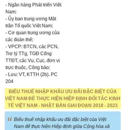
- Ngân hàng Phát triển Việt
Nam;
- Ủy ban trung ương Mặt
trận Tổ quốc Việt Nam;
- Cơ quan trung ương của
các đoàn thể;
- VPCP: BTCN, các PCN,
Trợ lý TTg, TGĐ Cổng
TTĐT, các Vụ, Cục, đơn vị
trực thuộc, Công báo;
- Lưu: VT, KTTH (2b). PC
204
BIỂU THUẾ NHẬP KHẨU ƯU ĐÃI ĐẶC BIỆT CỦA
VIỆT NAM ĐỂ THỰC HIỆN HIỆP ĐỊNH ĐỐI TÁC KINH
TẾ VIỆT NAM - NHẬT BẢN GIAI ĐOẠN 2018 - 2023
Biểu thuế nhập khẩu ưu đãi đặc biệt của Việt
Nam để thực hiện Hiệp định giữa Cộng hòa xã