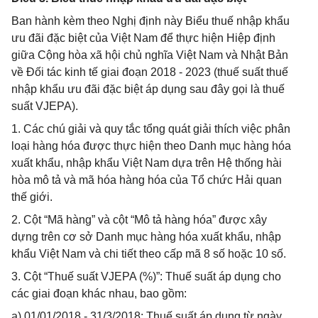
Ban hành kèm theo Nghị định này Biểu thuế nhập khẩu
ưu đãi đặc biệt của Việt Nam để thực hiện Hiệp định
giữa Cộng hòa xã hội chủ nghĩa Việt Nam và Nhật Bản
về Đối tác kinh tế giai đoạn 2018 - 2023 (thuế suất thuế
nhập khẩu ưu đãi đặc biệt áp dụng sau đây gọi là thuế
suất VJEPA).
1. Các chú giải và quy tắc tổng quát giải thích việc phân
loại hàng hóa được thực hiện theo Danh mục hàng hóa
xuất khẩu, nhập khẩu Việt Nam dựa trên Hệ thống hài
hòa mô tả và mã hóa hàng hóa của Tổ chức Hải quan
thế giới.
2. Cột “Mã hàng” và cột “Mô tả hàng hóa” được xây
dựng trên cơ sở Danh mục hàng hóa xuất khẩu, nhập
khẩu Việt Nam và chi tiết theo cấp mã 8 số hoặc 10 số.
3. Cột “Thuế suất VJEPA (%)”: Thuế suất áp dụng cho
các giai đoạn khác nhau, bao gồm:
a) 01/01/2018 - 31/3/2018: Thuế suất áp dụng từ ngày