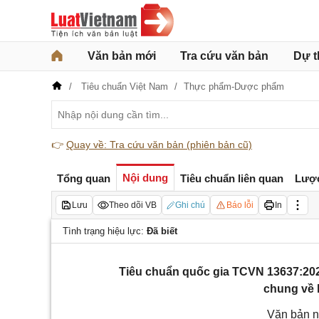
Văn bản mới
Tra cứu văn bản
Dự t
Tiêu chuẩn Việt Nam
Thực phẩm-Dược phẩm
👉
Quay về: Tra cứu văn bản (phiên bản cũ)
Nội dung
Tổng quan
Tiêu chuẩn liên quan
Lượ
Lưu
Theo dõi VB
Ghi chú
Báo lỗi
In
Tình trạng hiệu lực:
Đã biết
Tiêu chuẩn quốc gia TCVN 13637:202
chung về k
Văn bản n