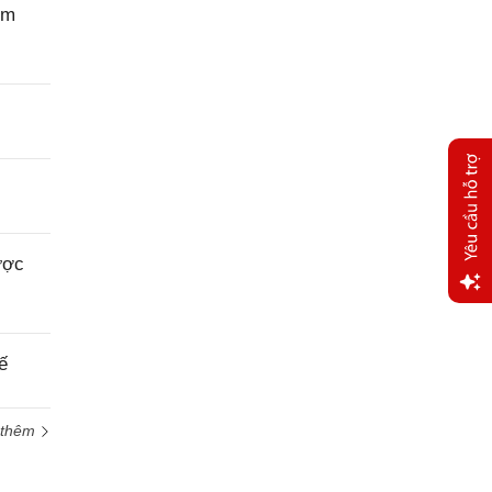
ệm
ược
Yêu
cầu
ế
hỗ trợ
 thêm