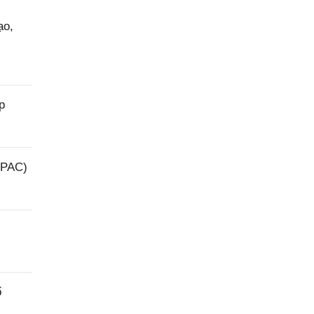
ạo,
p
(PAC)
ổ