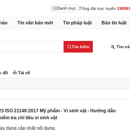
|
Danh mục
Tổng đài trực tuyến
19006
hảo
Tin văn bản mới
Tin pháp luật
Bản tin luật
Tìm kiếm
Tìm nâ
c đồ
Tải về
3 ISO 21148:2017 Mỹ phẩm - Vi sinh vật - Hướng dẫn
iểm tra chỉ tiêu vi sinh vật
ày đang cập nhật nội dung.