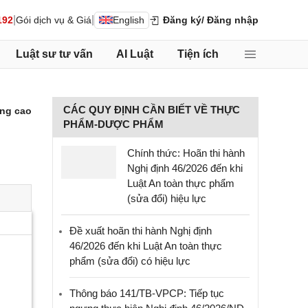
|
|
192
Gói dịch vụ & Giá
English
Đăng ký
/ Đăng nhập
Luật sư tư vấn
AI Luật
Tiện ích
CÁC QUY ĐỊNH CẦN BIẾT VỀ THỰC
ng cao
PHẨM-DƯỢC PHẨM
Chính thức: Hoãn thi hành
Nghị định 46/2026 đến khi
Luật An toàn thực phẩm
(sửa đổi) hiệu lực
Đề xuất hoãn thi hành Nghị định
46/2026 đến khi Luật An toàn thực
phẩm (sửa đổi) có hiệu lực
Thông báo 141/TB-VPCP: Tiếp tục