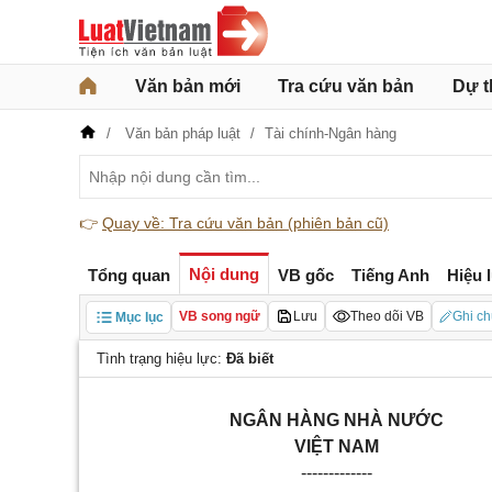
Văn bản mới
Tra cứu văn bản
Dự t
Văn bản pháp luật
Tài chính-Ngân hàng
👉
Quay về: Tra cứu văn bản (phiên bản cũ)
Nội dung
Tổng quan
VB gốc
Tiếng Anh
Hiệu 
VB song ngữ
Lưu
Theo dõi VB
Ghi ch
Mục lục
Tình trạng hiệu lực:
Đã biết
NGÂN HÀNG NHÀ NƯỚC
VIỆT NAM
-------------