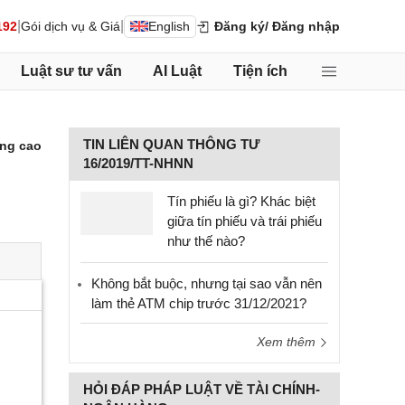
|
|
192
Gói dịch vụ & Giá
English
Đăng ký
/ Đăng nhập
Luật sư tư vấn
AI Luật
Tiện ích
TIN LIÊN QUAN THÔNG TƯ
ng cao
16/2019/TT-NHNN
Tín phiếu là gì? Khác biệt
giữa tín phiếu và trái phiếu
như thế nào?
Không bắt buộc, nhưng tại sao vẫn nên
làm thẻ ATM chip trước 31/12/2021?
Xem thêm
HỎI ĐÁP PHÁP LUẬT VỀ TÀI CHÍNH-