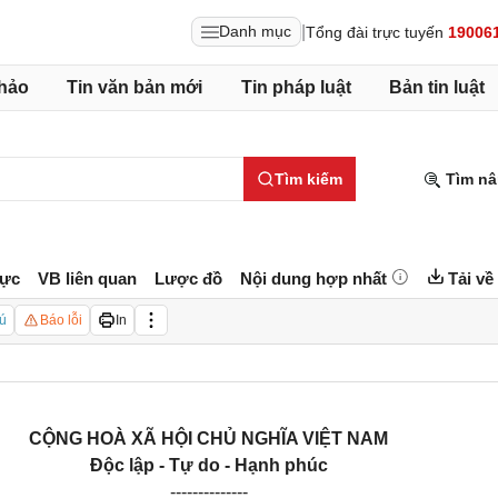
|
Danh mục
Tổng đài trực tuyến
19006
hảo
Tin văn bản mới
Tin pháp luật
Bản tin luật
Tìm kiếm
Tìm nâ
lực
VB liên quan
Lược đồ
Nội dung hợp nhất
Tải về
ú
Báo lỗi
In
CỘNG HOÀ XÃ HỘI CHỦ NGHĨA VIỆT NAM
Độc lập - Tự do - Hạnh phúc
--------------