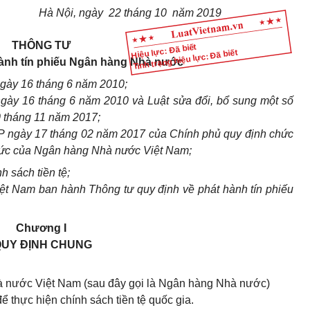
Hà Nội, ngày 22 tháng 10 năm 2019
THÔNG TƯ
Hiệu lực: Đã biết
Tình trạng hiệu lực: Đã biết
hành tín phiếu Ngân hàng Nhà nước
gày 16 tháng 6 năm
2010;
 ngày
16 tháng 6 năm
2010 và Luật sửa đổi, bổ sung một số
0 tháng 11 năm 2017;
P ngày 17 tháng 02 năm 2017 của Chính phủ quy định chức
chức của Ngân hàng Nhà nước Việt Nam;
ính sách tiền tệ;
t Nam ban hành Thông tư quy định về phát hành tín phiếu
Chương I
UY ĐỊNH CHUNG
à nước Việt Nam (sau đây gọi là Ngân hàng Nhà nước)
 thực hiện chính sách tiền tệ quốc gia.