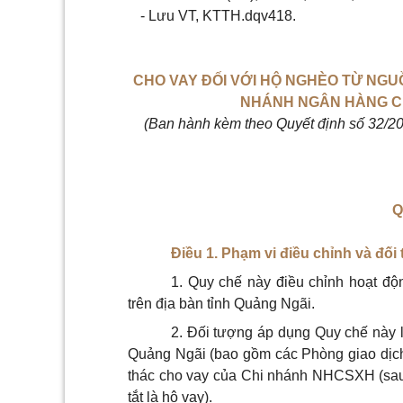
- Lưu VT, KTTH.dqv418.
CHO VAY ĐỐI VỚI HỘ NGHÈO TỪ NG
NHÁNH NGÂN HÀNG CH
(Ban hành kèm theo Quyết định số 32/
Q
Điều 1. Phạm vi điều chỉnh và đố
1. Quy chế này điều chỉnh hoạt độ
trên địa bàn tỉnh Quảng Ngãi.
2. Đối tượng áp dụng Quy chế này
Quảng Ngãi (bao gồm các Phòng giao dịch
thác cho vay của Chi nhánh NHCSXH (sau đ
tắt là hộ vay).