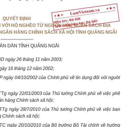
QUYẾT ĐỊNH
Hiệu lực: Đã biết
Tình trạng hiệu lực: Đã biết
I VỚI HỘ NGHÈO TỪ NGUỒN VỐN NGÂN SÁCH ĐỊA
NGÂN HÀNG CHÍNH SÁCH XÃ HỘI TỈNH QUẢNG NGÃI
-----------------------
ÂN DÂN TỈNH QUẢNG NGÃI
ND
ngày 26 tháng 11 năm 2003;
gày 16 tháng 12 năm 2002;
 ngày 04/10/2002 của Chính phủ về tín dụng đối với người
TTg ngày 22/01/2003 của Thủ tướng Chính phủ về việc phê
ân hàng Chính sách xã hội;
TTg ngày 28/7/2010 của Thủ tướng Chính phủ về việc ban
g Chính sách xã hội;
TC ngày 20/10/2010 của Bộ trưởng Bộ Tài chính về hướng