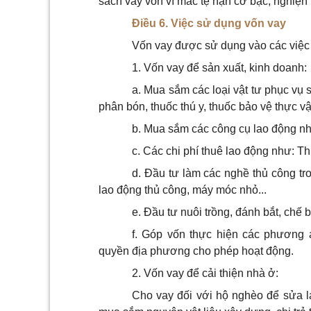
sách vay vốn vì mắc tệ nạn cờ bạc, nghiện 
Điều 6. Việc sử dụng vốn vay
Vốn vay được sử dụng vào các việc
1. Vốn vay để sản xuất, kinh doanh:
a. Mua sắm các loại vật tư phục vụ 
phân bón, thuốc thú y, thuốc bảo vệ thực vật
b. Mua sắm các công cụ lao động nhỏ
c. Các chi phí thuê lao động như: Th
d. Đầu tư làm các nghề thủ công tr
lao động thủ công, máy móc nhỏ...
e. Đầu tư nuôi trồng, đánh bắt, chế 
f. Góp vốn thực hiện các phương
quyền địa phương cho phép hoạt động.
2. Vốn vay để cải thiện nhà ở:
Cho vay đối với hộ nghèo để sửa lạ