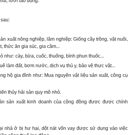
hút, lười lao động.
 sau:
sản xuất nông nghiệp, lâm nghiệp: Giống cây trồng, vật nuôi,
, thức ăn gia súc, gia cầm...
 như: cày, bừa, cuốc, thuổng, bình phun thuốc...
uê làm đất, bơm nước, dịch vụ thú y, bảo vệ thực vật...
ong hộ gia đình như: Mua nguyên vật liệu sản xuất, công cụ
biến thủy hải sản quy mô nhỏ.
 án sản xuất kinh doanh của cộng đồng được được chính
i nhà ở bị hư hại, dột nát vốn vay được sử dụng vào việc