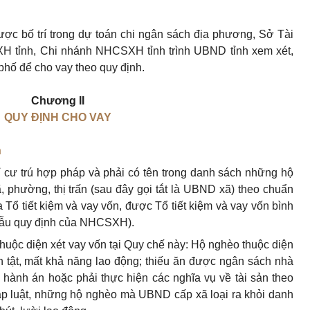
ợc bố trí trong dự toán chi ngân sách địa phương, Sở Tài
H tỉnh, Chi nhánh NHCSXH tỉnh trình
UBND
tỉnh xem xét,
phố để cho vay theo quy định.
Chương II
QUY ĐỊNH CHO VAY
n
ỉ cư trú hợp pháp và phải có tên trong danh sách những hộ
 phường, thị trấn (sau đây gọi tắt là UBND xã) theo chuẩn
ủa Tổ
tiết
kiệm và vay vốn, được Tổ
tiết
kiệm và vay vốn bình
mẫu quy định của NHCSXH).
huộc diện xét vay vốn tại Quy chế này: Hộ nghèo thuộc diện
n tật, mất khả năng lao động; thiếu ăn được ngân sách nhà
 hành án hoặc phải thực hiện các nghĩa vụ về tài sản theo
háp luật, những hộ nghèo mà
UBND
cấp xã loại ra khỏi danh