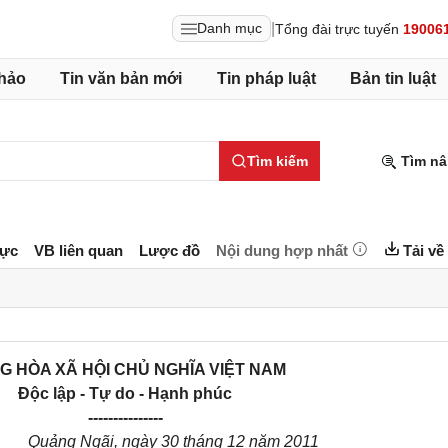
|
Danh mục
Tổng đài trực tuyến
19006
hảo
Tin văn bản mới
Tin pháp luật
Bản tin luật
Tìm kiếm
Tìm nâ
lực
VB liên quan
Lược đồ
Nội dung hợp nhất
Tải về
G HÒA XÃ HỘI CHỦ NGHĨA VIỆT NAM
Độc lập - Tự do - Hạnh phúc
---------------
Quảng Ngãi, ngày 30 tháng 12 năm 2011