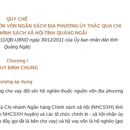
QUY CHẾ
UỒN VỐN NGÂN SÁCH ĐỊA PHƯƠNG ỦY THÁC QUA CHI
ÍNH SÁCH XÃ HỘI TỈNH QUẢNG NGÃI
2011/QĐ-UBND ngày 30/12/2011 của
Ủy ban
nhân dân tỉnh
Quảng Ngãi)
Chương I
UY ĐỊNH CHUNG
i tượng áp dụng
ng cho vay đối
với
hộ nghèo thuộc nguồn vốn địa phương
 là Chi nhánh Ngân hàng Chính sách xã hội (NHCSXH) tỉnh
 NHCSXH huyện) và các tổ chức chính trị - xã hội nhận ủy
ây gọi tắt là bên cho vay) và hộ vay vốn là hộ nghèo (gọi