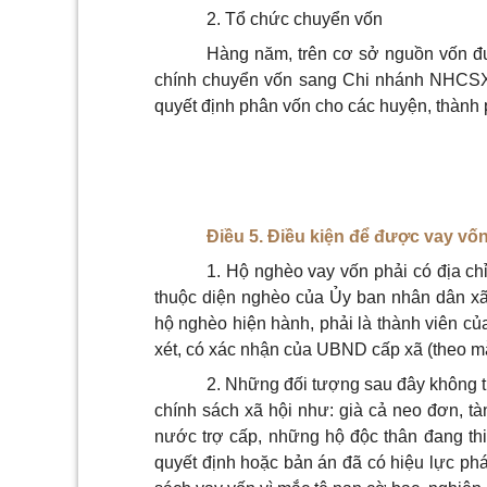
2. Tổ chức chuyển vốn
Hàng năm, trên cơ sở nguồn vốn đư
chính chuyển vốn sang Chi nhánh NHCSX
quyết định phân vốn cho các huyện, thành 
Điều 5. Điều kiện để được vay vố
1. Hộ nghèo vay vốn phải có địa ch
thuộc diện nghèo của
Ủy ban
nhân dân xã,
hộ nghèo hiện hành, phải là thành viên c
xét, có xác nhận của UBND cấp xã (theo 
2. Những đối tượng sau đây không t
chính sách xã hội như: già cả neo đơn, tà
nước trợ cấp, những hộ độc thân đang thi
quyết định hoặc bản án đã có hiệu lực p