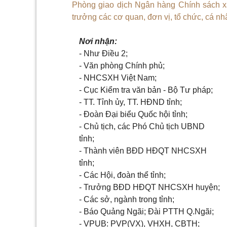
Phòng giao dịch Ngân hàng Chính sách x
trưởng các cơ quan, đơn vị, tổ chức, cá nhâ
Nơi nhận:
- Như Điều 2;
- Văn phòng Chính phủ;
- NHCSXH Việt Nam;
- Cục Kiểm tra văn bản - Bộ Tư pháp;
- TT. Tỉnh ủy, TT. HĐND tỉnh;
- Đoàn Đại biểu Quốc hội tỉnh;
- Chủ tịch, các Phó Chủ tịch UBND
tỉnh;
- Thành viên BĐD HĐQT NHCSXH
tỉnh;
- Các Hội, đoàn thể tỉnh;
- Trưởng BĐD HĐQT NHCSXH huyện;
- Các sở, ngành trong tỉnh;
- Báo Quảng Ngãi; Đài PTTH Q.Ngãi;
- VPUB: PVP(VX), VHXH, CBTH;