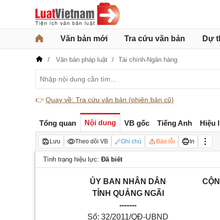
Văn bản mới
Tra cứu văn bản
Dự t
Văn bản pháp luật
Tài chính-Ngân hàng
👉
Quay về: Tra cứu văn bản (phiên bản cũ)
Nội dung
Tổng quan
VB gốc
Tiếng Anh
Hiệu 
Lưu
Theo dõi VB
Ghi chú
Báo lỗi
In
Tình trạng hiệu lực:
Đã biết
ỦY BAN NHÂN DÂN
CỘN
TỈNH QUẢNG NGÃI
-------
Số: 32/2011/QĐ-UBND