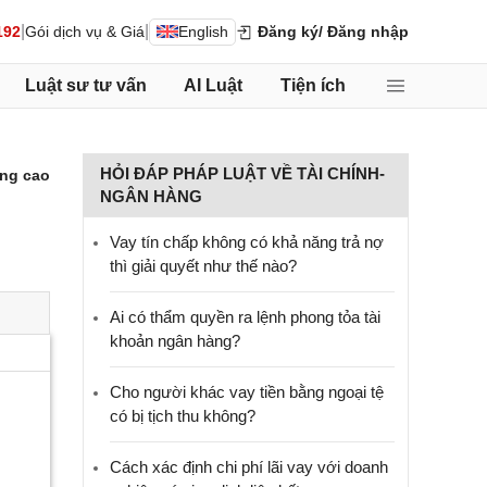
|
|
192
Gói dịch vụ & Giá
English
Đăng ký
/ Đăng nhập
Luật sư tư vấn
AI Luật
Tiện ích
HỎI ĐÁP PHÁP LUẬT VỀ TÀI CHÍNH-
ng cao
NGÂN HÀNG
Vay tín chấp không có khả năng trả nợ
thì giải quyết như thế nào?
Ai có thẩm quyền ra lệnh phong tỏa tài
khoản ngân hàng?
Cho người khác vay tiền bằng ngoại tệ
có bị tịch thu không?
Cách xác định chi phí lãi vay với doanh