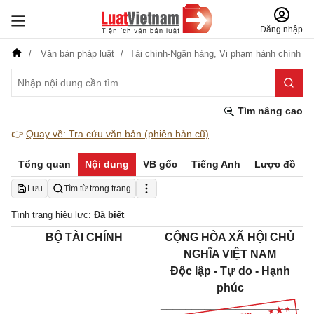
Đăng nhập
Văn bản pháp luật
Tài chính-Ngân hàng,
Vi phạm hành chính
Tìm nâng cao
👉
Quay về: Tra cứu văn bản (phiên bản cũ)
Tổng quan
Nội dung
VB gốc
Tiếng Anh
Lược đồ
Lưu
Tìm từ trong trang
Tình trạng hiệu lực:
Đã biết
BỘ TÀI CHÍNH
CỘNG HÒA XÃ HỘI CHỦ
_______
NGHĨA VIỆT NAM
Độc lập - Tự do - Hạnh
phúc
______________________