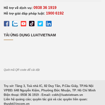
0938 36 1919
Hỗ trợ về dịch vụ:
1900 6192
Hỗ trợ giải đáp pháp luật:
TẢI ỨNG DỤNG LUATVIETNAM
Quét mã QR code để cài đặt
Trụ sở: Tầng 3, Toà nhà IC, 82 Duy Tân, P.Cầu Giấy, TP.Hà Nội
VPĐD: 648 Nguyễn Kiệm, Phường Đức Nhuận, TP. Hồ Chí Minh
Điện thoại: 0938 36 1919 - Email:
cskh@luatvietnam.vn
Liên hệ quảng cáo; quyền tác giả và các quyền liên quan:
thuybt@incom.vn