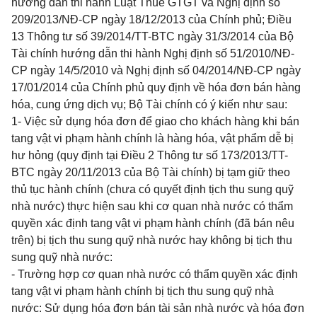
hướng dẫn thi hành Luật Thuế GTGT và Nghị định số
209/2013/NĐ-CP
ngày 18/12/2013 của Chính phủ;
Điều
13 Thông tư số 39/2014/TT-BTC
ngày 31/3/2014 của Bộ
Tài chính hướng dẫn thi hành Nghị định số
51/2010/NĐ-
CP
ngày 14/5/2010 và Nghị định số
04/2014/NĐ-CP
ngày
17/01/2014 của Chính phủ quy định về hóa đơn bán hàng
hóa, cung ứng dịch vụ; Bộ Tài chính có ý kiến như sau:
1- Việc sử dụng hóa đơn để giao cho khách hàng khi bán
tang vật vi phạm hành chính là hàng hóa, vật phẩm dễ bị
hư hỏng (quy định tại
Điều 2 Thông tư số 173/2013/TT-
BTC
ngày 20/11/2013 của Bộ Tài c
h
ính) bị tạm giữ theo
thủ tục hành chính (chưa có quyết định tịch thu sung quỹ
nhà nước) thực hiện sau khi cơ quan nhà nước có thẩm
quyền xác định tang vật vi phạm hành chính (đã bán nêu
trên) bị tịch thu sung quỹ nhà nước hay không bị tịch thu
sung quỹ nhà nước:
- Trường hợp cơ quan nhà nước có thẩm quyền xác định
tang vật vi phạm hành chính bị tịch thu sung quỹ nhà
nước: Sử dụng hóa đơn bán tài sản nhà nước và hóa đơn