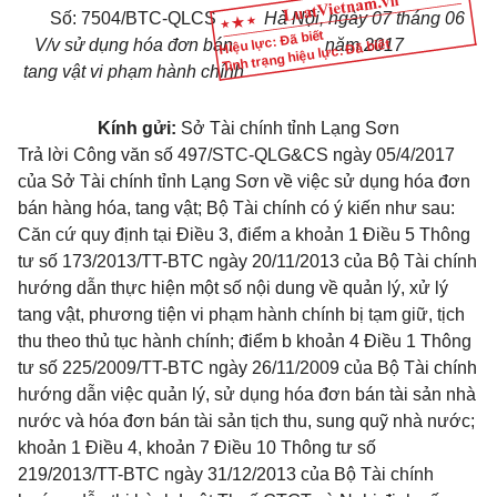
Số:
7504
/BTC-QLCS
Hà Nội, ngày
07
tháng
0
6
Hiệu lực: Đã biết
V/v sử dụng hóa đơn bán
năm 2017
Tình trạng hiệu lực: Đã biết
tang vật vi phạm hành chính
Kính gửi:
Sở Tài chính tỉnh Lạng Sơn
Trả lời Công văn số 497/STC-QLG&CS ngày 05/4/2017
của Sở Tài chính tỉnh Lạng Sơn về việc sử dụng hóa đơn
bán hàng hóa, tang vật; Bộ Tài chính có ý kiến như sau:
Căn cứ quy định tại
Điều 3, điểm a khoản 1 Điều 5 Thông
tư số 173/2013/TT-BTC
ngày 20/11/2013 của Bộ Tài chính
hướng dẫn thực hiện một số nội dung về quản lý, xử lý
tang vật, phương tiện vi phạm hành chính bị tạm giữ, tịch
thu theo thủ tục hành chính;
điểm b khoản 4 Điều 1 Thông
tư số 225/2009/TT-BTC
ngày 26/11/2009 của Bộ Tài chính
hướng dẫn việc quản lý, sử dụng hóa đơn bán tài sản nhà
nước và hóa đơn bán tài sản tịch thu, sung quỹ nhà nước;
khoản 1 Điều 4, khoản 7 Điều 10 Thông tư số
219/2013/TT-BTC
ngày 31/12/2013 của Bộ Tài chính