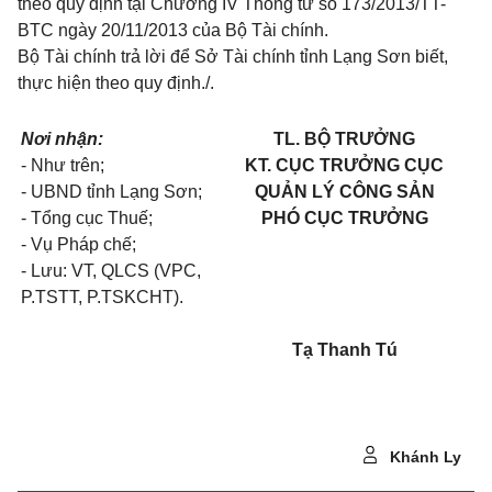
theo quy định tại
Chương IV Thông tư số 173/2013/TT-
BTC
ng
à
y 20/11/2013 của Bộ Tài chính.
Bộ Tài chính trả lời để Sở Tài chính t
ỉ
nh Lạng Sơn biết,
thực hiện theo quy định
./.
Nơi nhận:
TL. BỘ TRƯỞNG
- Như trên;
KT. CỤC TRƯỞNG CỤC
- UBND tỉnh Lạng Sơn;
QUẢN LÝ CÔNG SẢN
- Tổng cục Thuế;
PHÓ CỤC TRƯỞNG
- Vụ Pháp chế;
- Lưu: VT, QLCS (VPC,
P.TSTT, P.TSKCHT).
Tạ Thanh Tú
Khánh Ly