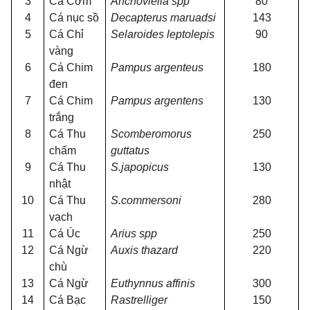
3
Cá Cơm
Anchoviella spp
80
4
Cá nục sồ
Decapterus maruadsi
143
5
Cá Chỉ
Selaroides leptolepis
90
vàng
6
Cá Chim
Pampus argenteus
180
đen
7
Cá Chim
Pampus argentens
130
trắng
8
Cá Thu
Scomberomorus
250
chấm
guttatus
9
Cá Thu
S.japopicus
130
nhật
10
Cá Thu
S.commersoni
280
vạch
11
Cá
Ú
c
Arius spp
250
12
Cá Ngừ
Auxis thazard
220
chù
13
Cá Ngừ
Euthynnus affinis
300
14
Cá Bạc
Rastrelliger
150