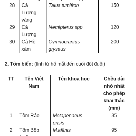
28
Cá
Taius tumifron
150
Lượng
vàng
29
Cá
Nemipterus spp
120
Lượng
30
Cá Hè
Cymnocranius
200
xám
gryseus
2. Tôm biển:
(tính từ hố mắt đến cuối đốt đuôi)
TT
Tên Việt
Tên khoa học
Chều dài
Nam
nhỏ nhất
cho phép
khai thác
(mm)
1
Tôm Rảo
Metapenaeus
85
ensis
2
Tôm Bộp
M.affinis
95