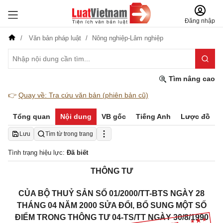
Đăng nhập
Văn bản pháp luật
Nông nghiệp-Lâm nghiệp
Tìm nâng cao
👉
Quay về: Tra cứu văn bản (phiên bản cũ)
Tổng quan
Nội dung
VB gốc
Tiếng Anh
Lược đồ
Lưu
Tìm từ trong trang
Tình trạng hiệu lực:
Đã biết
THÔNG TƯ
CỦA BỘ THUỶ SẢN SỐ 01/2000/TT-BTS NGÀY 28
THÁNG 04 NĂM 2000 SỬA ĐỔI, BỔ SUNG MỘT SỐ
ĐIỂM TRONG THÔNG TƯ 04-TS/TT NGÀY 30/8/1990