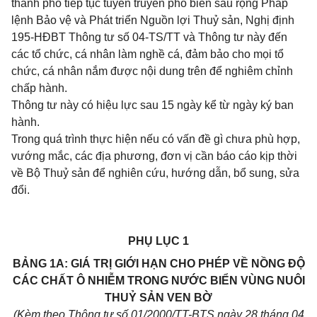
thành phố tiếp tục tuyên truyền phổ biến sâu rộng Pháp
lệnh Bảo vệ và Phát triển Nguồn lợi Thuỷ sản, Nghị định
195-HĐBT Thông tư số 04-TS/TT và Thông tư này đến
các tổ chức, cá nhân làm nghề cá, đảm bảo cho mọi tổ
chức, cá nhân nắm được nội dung trên để nghiêm chỉnh
chấp hành.
Thông tư này có hiệu lực sau 15 ngày kể từ ngày ký ban
hành.
Trong quá trình thực hiện nếu có vấn đề gì chưa phù hợp,
vướng mắc, các địa phương, đơn vị cần báo cáo kịp thời
về Bộ Thuỷ sản để nghiên cứu, hướng dẫn, bổ sung, sửa
đổi.
PHỤ LỤC 1
BẢNG 1A: GIÁ TRỊ GIỚI HẠN CHO PHÉP VỀ NỒNG ĐỘ
CÁC CHẤT Ô NHIỄM TRONG NƯỚC BIỂN VÙNG NUÔI
THUỶ SẢN VEN BỜ
(Kèm theo Thông tư số 01/2000/TT-BTS ngày 28 tháng 04