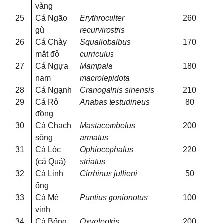
vàng
25
Cá Ngão
Erythroculter
260
gù
recurvirostris
26
Cá Chày
Squaliobalbus
170
mắt đỏ
curriculus
27
Cá Ngựa
Mampala
180
nam
macrolepidota
28
Cá Ngạnh
Cranogalnis sinensis
210
29
Cá Rô
Anabas testudineus
80
đồng
30
Cá Chạch
Mastacembelus
200
sông
armatus
31
Cá Lóc
Ophiocephalus
220
(cá Quả)
striatus
32
Cá Linh
Cirrhinus jullieni
50
ống
33
Cá Mè
Puntius gonionotus
100
vinh
34
Cá Bống
Oxyeleotris
200