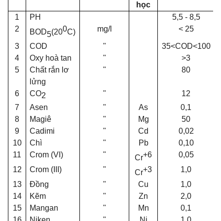
học
1
PH
5,5 - 8,5
2
0
mg/l
< 25
BOD
(20
C)
5
3
COD
"
35<COD<100
4
Oxy hoà tan
"
>3
5
Chất rắn lơ
"
80
lửng
6
CO
"
12
2
7
Asen
"
As
0,1
8
Magiê
"
Mg
50
9
Cadimi
"
Cd
0,02
10
Chì
"
Pb
0,10
11
Crom (VI)
"
+6
0,05
Cr
12
Crom (III)
"
+3
1,0
Cr
13
Đồng
"
Cu
1,0
14
Kẽm
"
Zn
2,0
15
Mangan
"
Mn
0,1
16
Niken
"
Ni
1,0