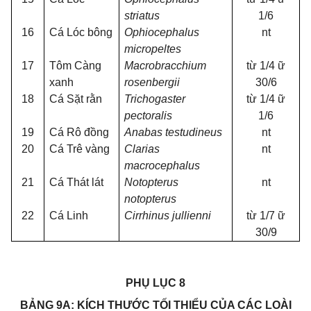
striatus
1/6
16
Cá Lóc bông
Ophiocephalus
nt
micropeltes
17
Tôm Càng
Macrobracchium
từ 1/4
ữ
xanh
rosenbergii
30/6
18
Cá Sặt rằn
Trichogaster
từ 1/4
ữ
pectoralis
1/6
19
Cá Rô đồng
Anabas testudineus
nt
20
Cá Trê vàng
Clarias
nt
macrocephalus
21
Cá Thát lát
Notopterus
nt
notopterus
22
Cá Linh
Cirrhinus jullienni
từ 1/7
ữ
30/9
PHỤ LỤC 8
BẢNG 9A: KÍCH THƯỚC TỐI THIỂU CỦA CÁC LOÀI