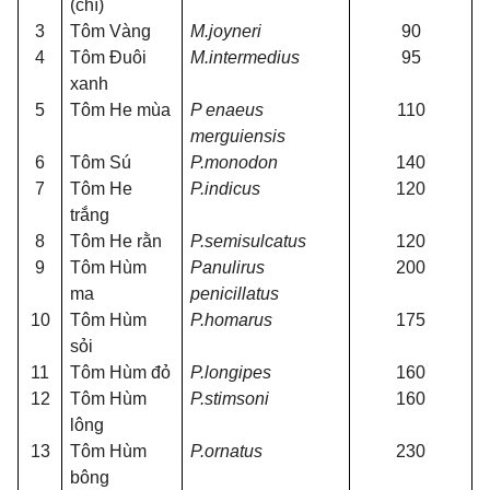
(chì)
3
Tôm Vàng
M.joyneri
90
4
Tôm Đuôi
M.intermedius
95
xanh
5
Tôm He mùa
P enaeus
110
merguiensis
6
Tôm Sú
P.monodon
140
7
Tôm He
P.indicus
120
trắng
8
Tôm He rằn
P.semisulcatus
120
9
Tôm Hùm
Panulirus
200
ma
penicillatus
10
Tôm Hùm
P.homarus
175
sỏi
11
Tôm Hùm đỏ
P.longipes
160
12
Tôm Hùm
P.stimsoni
160
lông
13
Tôm Hùm
P.ornatus
230
bông