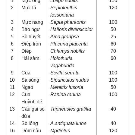
1
Mực ống
Loligo edulis
150
2
Mực lá
Sepioteuthis
120
lessoniana
3
Mực nang
Sepia pharaonis
100
4
Bào ngư
Halioris diversicolor
50
5
Sò huyết
Arca granpsa
25
6
Điệp tròn
Placuna placenta
60
7
Điệp
Chlamys nobilis
70
8
Hải sâm
Holothuria
60
vagabunda
9
Cua
Scylla serrata
100
10
Sá sùng
Sipunculus nudus
100
11
Ngao
Meretrix lusoria
50
12
Cua
Ranina ranina
100
Huỳnh đế
13
Cầu gai sọ
Tripneustes gratilla
40
dừa
14
Sò lông
A.antiquata linne
40
16
Dòm nâu
Mpdiolus
120