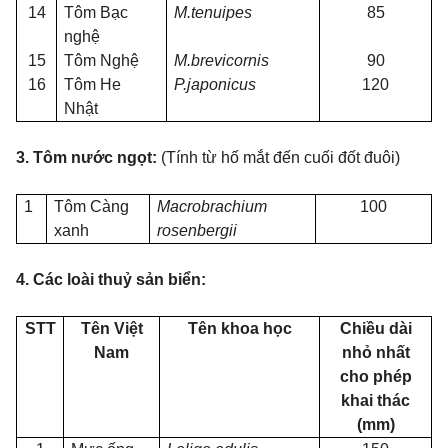
14
Tôm Bạc
M.tenuipes
85
nghệ
15
Tôm Nghệ
M.brevicornis
90
16
Tôm He
P.japonicus
120
Nhật
3. Tôm nước ngọt:
(Tính từ hố mắt đến cuối đốt đuôi)
1
Tôm Càng
Macrobrachium
100
xanh
rosenbergii
4. Các loài thuỷ sản biển:
STT
Tên Việt
Tên khoa học
Chiều dài
Nam
nhỏ nhất
cho phép
khai thác
(mm)