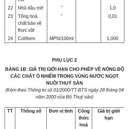
22
Nhũ dầu mỡ
"
1,0
23
Tổng hoá
"
0,01
chất bảo vệ
thực vật
24
Coliform
MPN/100ml
1,000
PHỤ LỤC 2
BẢNG 1B: GIÁ TRỊ GIỚI HẠN CHO PHÉP VỀ NỒNG ĐỘ
CÁC CHẤT Ô NHIỄM TRONG VÙNG NƯỚC NGỌT
NUÔI THUỶ SẢN
(Kèm theo Thông tư số 01/2000/TT-BTS ngày 28 tháng 04
năm 2000 của Bộ Thuỷ sản)
TT
Thông số
Đơn vị tính
Công
Giá trị giới
thức
hạn
hoá