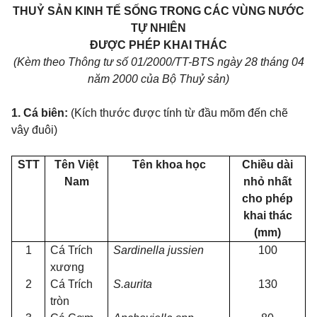
THUỶ SẢN KINH TẾ SỐNG TRONG CÁC VÙNG NƯỚC
TỰ NHIÊN
ĐƯỢC PHÉP KHAI THÁC
(Kèm theo Thông tư số 01/2000/TT-BTS ngày 28 tháng 04
năm 2000 của Bộ Thuỷ sản)
1. Cá biên:
(Kích thước được tính từ đầu mõm đến chẽ
vây đuôi)
STT
Tên Việt
Tên khoa học
Chiều dài
Nam
nhỏ nhất
cho phép
khai thác
(mm)
1
Cá Trích
Sardinella jussien
100
xương
2
Cá Trích
S.aurita
130
tròn