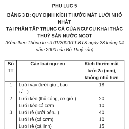
PHỤ LỤC 5
BẢNG 3 B: QUY ĐỊNH KÍCH THƯỚC MẮT LƯỚI NHỎ
NHẤT
TẠI PHẦN TẬP TRUNG CÁ CỦA NGƯ CỤ KHAI THÁC
THUỶ SẢN NƯỚC NGỌT
(Kèm theo Thông tư số 01/2000/TT-BTS ngày 28 tháng 04
năm 2000 của Bộ Thuỷ sản)
Số
Các loại ngư cụ
Kích thước mắt
TT
lưới 2a (mm),
không nhỏ hơn
1
Lưới vây (lưới giựt, bao
18
cá...)
2
Lưới kéo (thủ công, cơ giới)
20
Lưới kéo cá cơm
10
3
Lưới rê (lưới bén...)
40
Lưới rê (cá cơm)
10
Lưới rê (cá linh)
15