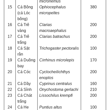
micronemus
15
Cá Bông
Ophiocephalus
380
(cá Lóc
micropeltes
bông)
16
Cá Trê
Clarias
200
vàng
macroaephalus
17
Cá Trê
Clarias batrachus
200
trắng
18
Cá Sặt
Trichogaster pectoralis
100
rằn
19
Cá Duồng
Cirrhinus microlepis
170
bay
20
Cá Cóc
Cyclocheilichthys
200
enoplos
21
Cá Dầy
Cyprinus centralus
160
22
Cá Sỉnh
Onychostoma gerlachi
210
23
Cá Chát
Lissochilus krempfi
200
trắng
24
Cá He
Puntius altus
100