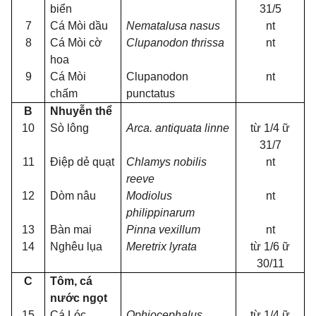
biển
31/5
7
Cá Mòi dầu
Nematalusa nasus
nt
8
Cá Mòi cờ
Clupanodon thrissa
nt
hoa
9
Cá Mòi
Clupanodon
nt
chấm
punctatus
B
Nhuyễn thể
10
Sò lông
Arca. antiquata linne
từ 1/4
ữ
31/7
11
Điệp dẻ quạt
Chlamys nobilis
nt
reeve
12
Dòm nâu
Modiolus
nt
philippinarum
13
Bàn mai
Pinna vexillum
nt
14
Nghêu lụa
Meretrix lyrata
từ 1/6
ữ
30/11
C
Tôm, cá
nước ngọt
15
Cá Lóc
Ophiocephalus
từ 1/4
ữ