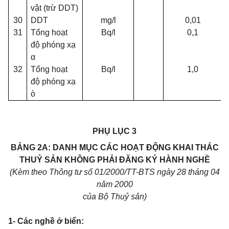
vật (trừ DDT)
30
DDT
mg/l
0,01
31
Tổng hoạt
Bq/l
0,1
độ phóng xạ
α
32
Tổng hoạt
Bq/l
1,0
độ phóng xạ
ò
PHỤ LỤC 3
BẢNG 2A: DANH MỤC CÁC HOẠT ĐỘNG KHAI THÁC
THUỶ SẢN KHÔNG PHẢI ĐĂNG KÝ HÀNH NGHỀ
(Kèm theo Thông tư số 01/2000/TT-BTS ngày 28 tháng 04
năm 2000
của Bộ Thuỷ sản)
1
-
Các nghề ở biển: