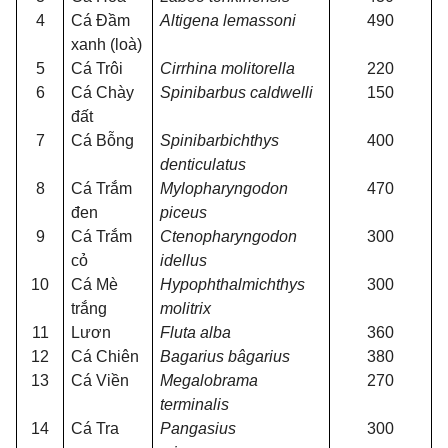
4
Cá Đầm
Altigena lemassoni
490
xanh (loà)
5
Cá Trôi
Cirrhina molitorella
220
6
Cá Chày
Spinibarbus caldwelli
150
đất
7
Cá Bỗng
Spinibarbichthys
400
denticulatus
8
Cá Trắm
Mylopharyngodon
470
đen
piceus
9
Cá Trắm
Ctenopharyngodon
300
cỏ
idellus
10
Cá Mè
Hypophthalmichthys
300
trắng
molitrix
11
Lươn
Fluta alba
360
12
Cá Chiên
Bagarius bâgarius
380
13
Cá Viền
Megalobrama
270
terminalis
14
Cá Tra
Pangasius
300