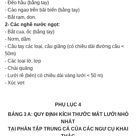
- Đẽo hầu (bằng tay)
- Cào ngao trên bãi biển (bằng tay)
- Bắt rạm, don.
2- Các nghề nước ngọt:
- Bắt cua, ốc (bằng tay)
- Nơm, dậm
- Câu tay các loại, câu giăng (có chiều dài đường câu <
50m)
- Các loại lờ, lợp
- Chài quăng
- Lưới rê (bén) có chiều dài vàng lưới < 50 m)
- Xúc vợt
PHỤ LỤC 4
BẢNG 3 A: QUY ĐỊNH KÍCH THƯỚC MẮT LƯỚI NHỎ
NHẤT
TẠI PHẦN TẬP TRUNG CÁ CỦA CÁC NGƯ CỤ KHAI