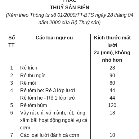
THÁC
THUỶ SẢN BIỂN
(Kèm theo Thông tư số 01/2000/TT-BTS ngày 28 tháng 04
năm 2000 của Bộ Thuỷ sản)
Số
Các loại ngư cụ
Kích thước mắt
TT
lưới
2a (mm), không
nhỏ hơn
1
Rê trích
28
2
Rê thu ngừ
90
3
Rê mòi
60
4
Rê tôm he: Rê 3 lớp lưới
44
Rê tôm he
- Rê 1 lớp lưới
44
5
Rê tôm hùm
120
6
Vây rút chì, vó mành, rút, rùng,
18
xăm bãi hoạt động ngoài vụ cá
cơm
7
Các loại lưới đánh cá cơm
10