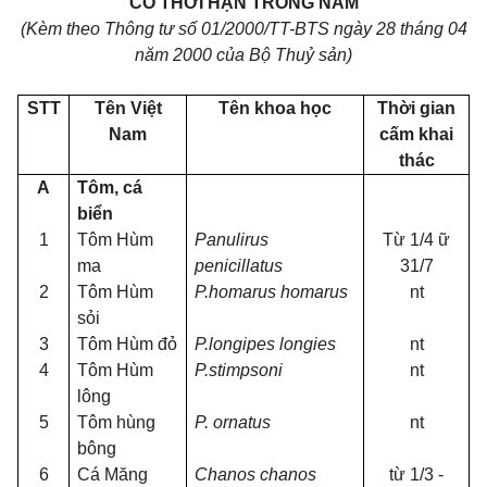
CÓ THỜI HẠN TRONG NĂM
(Kèm theo Thông tư số 01/2000/TT-BTS ngày 28 tháng 04
năm 2000 của Bộ Thuỷ sản)
STT
Tên Việt
Tên khoa học
Thời gian
Nam
cấm khai
thác
A
Tôm, cá
biển
1
Tôm Hùm
Panulirus
Từ 1/4
ữ
ma
penicillatus
31/7
2
Tôm Hùm
P.homarus homarus
nt
sỏi
3
Tôm Hùm đỏ
P.longipes longies
nt
4
Tôm Hùm
P.stimpsoni
nt
lông
5
Tôm hùng
P. ornatus
nt
bông
6
Cá Măng
Chanos chanos
từ 1/3 -