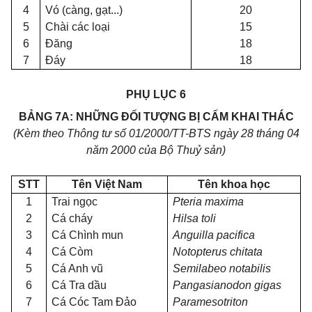
4
Vó (càng, gạt...)
20
5
Chài các loại
15
6
Đăng
18
7
Đáy
18
PHỤ LỤC 6
BẢNG 7A: NHỮNG ĐỐI TƯỢNG BỊ CẤM KHAI THÁC
(Kèm theo Thông tư số 01/2000/TT-BTS ngày 28 tháng 04
năm 2000 của Bộ Thuỷ sản)
STT
Tên Việt Nam
Tên khoa học
1
Trai ngọc
Pteria maxima
2
Cá cháy
Hilsa toli
3
Cá Chình mun
Anguilla pacifica
4
Cá Còm
Notopterus chitata
5
Cá Anh vũ
Semilabeo notabilis
6
Cá Tra dầu
Pangasianodon gigas
7
Cá Cóc Tam Đảo
Paramesotriton