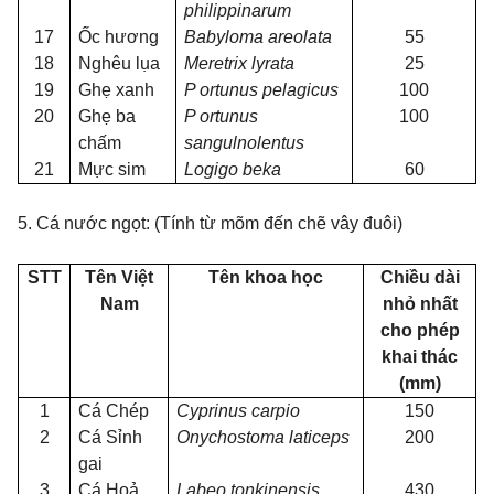
philippinarum
17
Ố
c hương
Babyloma areolata
55
18
Nghêu lụa
Meretrix lyrata
25
19
Ghẹ xanh
P ortunus pelagicus
100
20
Ghẹ ba
P ortunus
100
chấm
sangulnolentus
21
Mực sim
Logigo beka
60
5.
Cá nước ngọt: (Tính từ mõm đến chẽ vây đuôi)
STT
Tên Việt
Tên khoa học
Chiều dài
Nam
nhỏ nhất
cho phép
khai thác
(mm)
1
Cá Chép
Cyprinus carpio
150
2
Cá Sỉnh
Onychostoma laticeps
200
gai
3
Cá Hoả
Labeo tonkinensis
430