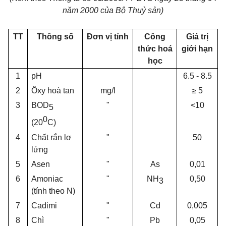
năm 2000 của Bộ Thuỷ sản)
TT
Thông số
Đơn vị tính
Công
Giá trị
thức hoá
giới hạn
học
1
pH
6.5 - 8.5
2
Ôxy hoà tan
mg/l
≥
5
3
BOD
"
<10
5
0
(20
C)
4
Chất rắn lơ
"
50
lửng
5
Asen
"
As
0,01
6
Amoniac
"
NH
0,50
3
(tính theo N)
7
Cadimi
"
Cd
0,005
8
Chì
"
Pb
0,05