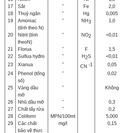
17
Sắt
"
Fe
2,0
18
Thuỷ ngân
"
Hg
0,005
19
Amoniac
"
NH
1,0
3
(tính theo N)
20
Nitrit (tính
"
NO
<0,01
2
theoN)
21
Florua
"
F
1,5
22
Sulfua hyđro
"
H
S
<0,01
2
23
Xianua
"
-1
0,05
CN
24
Phenol (tổng
"
0,02
số)
25
Váng dầu
"
Không
mỡ
26
Nhũ dầu mỡ
"
0,3
27
Chất tẩy rửa
"
0,2
28
Coliform
MPN/100ml
5,000
29
Các chất
mg/l
0,15
bảo vệ thực