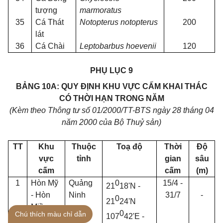
tượng
marmoratus
35
Cá Thát
Notopterus notopterus
200
lát
36
Cá Chài
Leptobarbus hoevenii
120
PHỤ LỤC 9
BẢNG 10A: QUY ĐỊNH KHU VỰC CẤM KHAI THÁC
CÓ THỜI HẠN TRONG NĂM
(Kèm theo Thông tư số 01/2000/TT-BTS ngày 28 tháng 04
năm 2000 của Bộ Thuỷ sản)
TT
Khu
Thuộc
Toạ độ
Thời
Độ
vực
tỉnh
gian
sâu
cấm
cấm
(m)
1
Hòn Mỹ
Quảng
0
15/4 -
21
18'N -
- Hòn
Ninh
31/7
-
0
21
24'N
Miều
0
Chú thích màu chỉ dẫn
107
42'E -