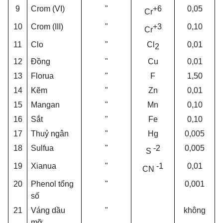
9
Crom (VI)
"
+6
0,05
Cr
10
Crom (III)
"
+3
0,10
Cr
11
Clo
"
Cl
0,01
2
12
Đồng
"
Cu
0,01
13
Florua
"
F
1,50
14
Kẽm
"
Zn
0,01
15
Mangan
"
Mn
0,10
16
Sắt
"
Fe
0,10
17
Thuỷ ngân
"
Hg
0,005
18
Sulfua
"
-2
0,005
S
19
Xianua
"
-1
0,01
CN
20
Phenol tổng
"
0,001
số
21
Váng dầu
"
không
mỡ