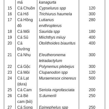
má
kanagurta
15
Cá Chuồn
Cypselurus spp
120
16
Cá Hố
Trichiurus haumela
300
17
Cá Hồng
Lutianus
280
đỏ
ervthropterus
18
Cá Mối
Saurida spp
180
19
Cá Sủ
Miichthys miiuy
400
20
Cá
Otolithoides biauritus
400
Đường
21
Cá Nhụ
Eleutheronema
300
tetradactylum
22
Cá Gộc
Polynemus plebejus
300
23
Cá Mòi
Clupanodon spp
120
24
Cá Lạt
Muraenesox cinereus
500
(dưa)
25
Cá Cam
Seriola nigrofasciata
200
26
Cá Bè
S.dumerili
250
cam (bò)
27
Cá Song
Epinephelus spp
250