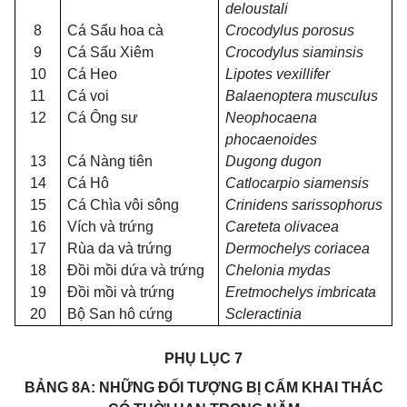
deloustali
8
Cá Sấu hoa cà
Crocodylus porosus
9
Cá Sấu Xiêm
Crocodylus siaminsis
10
Cá Heo
Lipotes vexillifer
11
Cá voi
Balaenoptera musculus
12
Cá Ông sư
Neophocaena
phocaenoides
13
Cá Nàng tiên
Dugong dugon
14
Cá Hô
Catlocarpio siamensis
15
Cá Chìa vôi sông
Crinidens sarissophorus
16
Vích và trứng
Careteta olivacea
17
Rùa da và trứng
Dermochelys coriacea
18
Đồi mồi dứa và trứng
Chelonia mydas
19
Đồi mồi và trứng
Eretmochelys imbricata
20
Bộ San hô cứng
Scleractinia
PHỤ LỤC 7
BẢNG 8A:
NHỮNG ĐỐI TƯỢNG BỊ CẤM KHAI THÁC