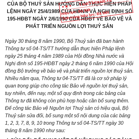
CỦA BỘ THUỶ SẢN HƯỚNG DẪN THỰC HIỆN PHÁP
Hiệu lực: Đã biết
LỆNH NGÀY 25/4/1989 CỦA HĐNN VÀ NGHỊ ĐỊNH SỐ
Tình trạng hiệu lực: Đã biết
195-HĐBT NGÀY 2/6/1990 CỦA HĐBT VỀ BẢO VỆ VÀ
PHÁT TRIỂN NGUỒN LỢI THUỶ SẢN
Ngày 30 tháng 8 năm 1990, Bộ Thuỷ sản đã ban hành
Thông tư số 04-TS/TT hướng dẫn thực hiện Pháp lệnh
ngày 25 tháng 4 năm 1989 của Hội đồng Nhà nước và
Nghị định số 195-HĐBT ngày 2 tháng 6 năm 1990 của Hội
đồng Bộ trưởng về bảo vệ và phát triển nguồn lợi thuỷ sản.
Nhiều năm qua, Thông tư 04-TS/TT đã là cơ sở pháp lý
quan trọng giúp cho công tác Bảo vệ nguồn lợi thuỷ sản,
tuy nhiên, đến nay, một số quy định trong các bảng của
Thông tư đã không còn phù hợp hoặc cần bổ sung thêm.
Để công tác Bảo vệ Nguồn lợi Thuỷ sản có hiệu quả, Bộ
Thuỷ sản sửa đổi, bổ sung một số nội dung của các bảng
1, 2, 3, 7, 8, 9, 10 trong Thông tư số 04-TS/TT ngày 30
tháng 8 năm 1990 như sau: