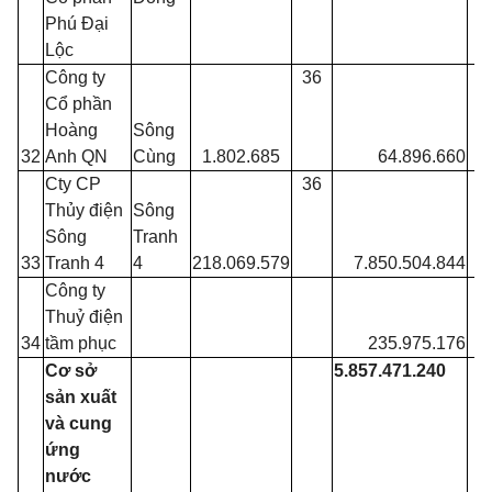
Phú Đại
Lộc
Công ty
36
Cổ phần
Hoàng
Sông
32
Anh QN
Cùng
1.802.685
64.896.660
Cty CP
36
Thủy điện
Sông
Sông
Tranh
33
Tranh 4
4
218.069.579
7.850.504.844
Công ty
Thuỷ điện
34
tầm phục
235.975.176
Cơ sở
5.857.471.240
sản xuất
và cung
ứng
nước