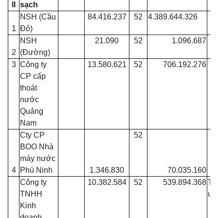
II
sạch
NSH (Cầu
84.416.237
52
4.389.644.326
1
Đỏ)
NSH
21.090
52
1.096.687
2
(Đường)
3
Công ty
13.580.621
52
706.192.276
CP cấp
thoát
nước
Quảng
Nam
Cty CP
52
BOO
Nhà
máy nước
4
Phú Ninh
1.346.830
70.035.160
Công ty
10.382.584
52
539.894.368
Tr
TNHH
ươ
Kinh
doanh