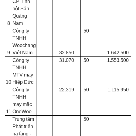
CP Tinh
bột Sắn
Quảng
8
Nam
Công ty
50
TNHH
Woochang
9
Việt Nam
32.850
1.642.500
Công ty
31.070
50
1.553.500
TNHH
MTV may
10
Hiệp Đức
Công ty
22.319
50
1.115.950
TNHH
may mặc
11
OneWoo
Trung
tâm
50
Phát triển
hạ tầng
-