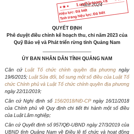
năm 2024
Hiệu lực: Đã biết
Tình trạng hiệu lực: Đã biết
QUYẾT ĐỊNH
Phê duyệt điều chỉnh kế hoạch
thu, chi
năm
2023
của
Quỹ Bảo vệ và Phát triển rừng tỉnh Quảng
Nam
__________________
ỦY
BAN
NHÂN DÂN TỈNH QUẢNG
NAM
Căn cứ
Luật Tổ chức chính quyền địa phương
ngày
19/6/2
015;
Luật Sửa đổi, bổ sung một số điều của Luật Tổ
chức Chính phủ và Luật Tổ chức chính quyền địa phương
ngày 22/11/2019;
Căn cứ Nghị định số
156/2018/NĐ-CP
ngày
16/11/2018
của Chính phủ về
Quy
định
chi
tiết
thi
hành một số điều
của Luật Lâm nghiệp;
Căn cứ Quyết định số 957/QĐ-UBND ngày
27/3/2019
của
UBND
tỉnh Quảng
Nam
về Điều lệ tổ chức và hoạt động