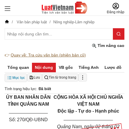
Đăng nhập
Văn bản pháp luật
Nông nghiệp-Lâm nghiệp
Tìm nâng cao
👉
Quay về: Tra cứu văn bản (phiên bản cũ)
Tổng quan
Nội dung
VB gốc
Tiếng Anh
Lược đồ
Lưu
Tìm từ trong trang
Mục lục
Tình trạng hiệu lực:
Đã biết
ỦY
BAN
NHÂN DÂN
CỘNG HÒA XÃ HỘI CHỦ NGHĨA
TỈNH QUẢNG NAM
VIỆT NAM
_______________
Độc lập - Tự do - Hạnh phúc
___________________
Số: 270/
QĐ-
U
B
ND
Quảng Nam, ngày 02 tháng 02