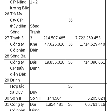
CP Năng
1 - 2
lượng Bắc
26
Trà My
Cty CP
36
thủy điện
Sông
Sông
Tranh
27
Tranh 3
3
214.507.485
7.722.269.453
Công ty
Khe
47.625.818
36
1.714.529.448
Cổ phần
Diên
28
Sông Ba
Công ty
Đắk
19.836.018
36
714.096.661
CP thủy
Drinh
điện Đắk
29
Drinh
Hợp tác
36
xã Duy
Duy
30
Sơn II
Sơn II
144.584
5.205.024
31
Công ty
Đại
1.854.481
36
66.761.316
Cổ phần
Đồng