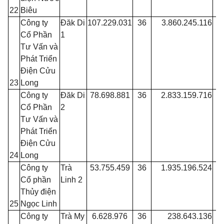
22
Biêu
Công ty
Đăk Di
107.229.031
36
3.860.245.116
Cổ Phần
1
Tư Vấn và
Phát Triển
Điện Cửu
23
Long
Công ty
Đăk Di
78.698.881
36
2.833.159.716
Cổ Phần
2
Tư Vấn và
Phát Triển
Điện Cửu
24
Long
Công ty
Trà
53.755.459
36
1.935.196.524
Cổ phần
Linh 2
Thủy điện
25
Ngọc Linh
Công ty
Trà My
6.628.976
36
238.643.136