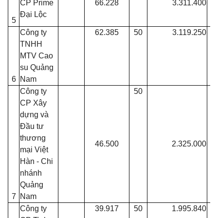
CP Prime
66.228
3.311.400
c
Đại Lộc
5
2
Công ty
62.385
50
3.119.250
TNHH
MTV Cao
su Quảng
6
Nam
Công ty
50
CP Xây
dựng và
Đầu tư
thương
46.500
2.325.000
mại Việt
Hàn - Chi
nhánh
Quảng
7
Nam
Công ty
39.917
50
1.995.840