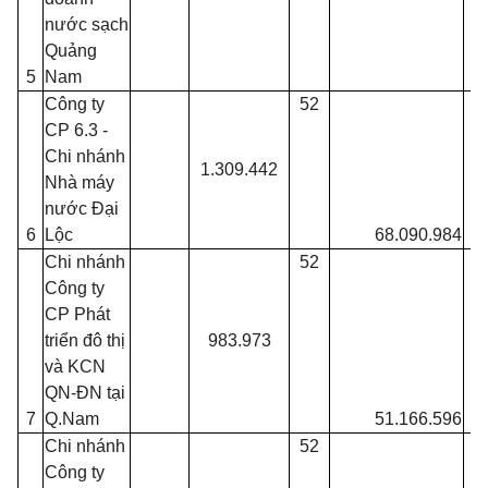
nước sạch
Quảng
5
Nam
Công ty
52
CP 6.3 -
Chi nhánh
1.309.442
Nhà máy
nước Đại
6
Lộc
68.090.984
Chi nhánh
52
Công ty
CP Phát
triển đô thị
983.973
và KCN
QN-ĐN tại
7
Q.Nam
51.166.596
Chi nhánh
52
Công ty