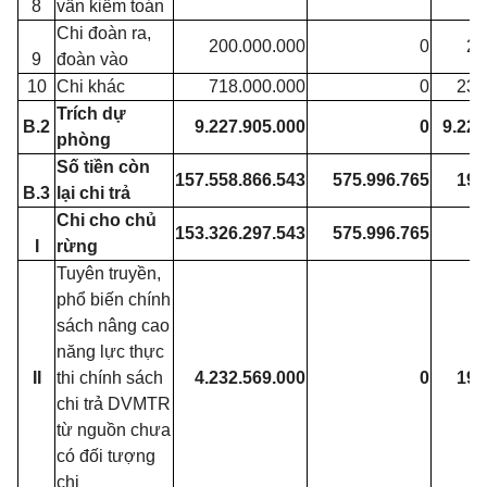
8
vấn kiểm toán
Chi đoàn ra,
200.000.000
0
29
9
đoàn vào
10
Chi khác
718.000.000
0
235
Trích dự
B.2
9.227.905.000
0
9.227
phòng
Số tiền còn
157.558.866.543
575.996.765
192
B.3
lại chi trả
Chi cho chủ
153.326.297.543
575.996.765
I
rừng
Tuyên truyền,
phổ biến chính
sách nâng cao
năng lực thực
II
thi chính sách
4.232.569.000
0
192
chi trả DVMTR
từ nguồn chưa
có đối tượng
chi