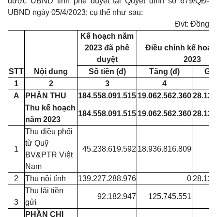
được
UBND
tỉnh phê duyệt tại Quyết định số 679/QĐ-
UBND ngày
05/4/2023;
cụ thể như
sau:
Đvt: Đồng
Kế hoạch năm
2023 đã phê
Điều chỉnh kế hoạ
duyệt
2023
STT
Nội
dung
Số tiền (đ)
Tăng (đ)
Giả
1
2
3
4
A
PHẦN THU
184.558.091.515
19.062.562.360
28.128
Thu kế hoạch
184.558.091.515
19.062.562.360
28.128
năm 2023
Thu
điều phối
từ Quỹ
1
45.238.619.592
18.936.816.809
BV&PTR
Việt
Nam
2
Thu
nội tỉnh
139.227.288.976
0
28.128
Thu
lãi tiền
92.182.947
125.745.551
3
gửi
PHẦN CHI