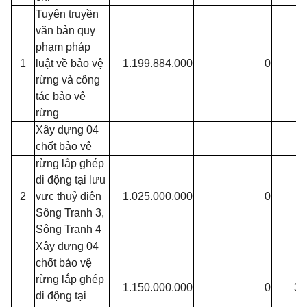
Tuyên truyền
văn bản quy
phạm pháp
1
luật về bảo vệ
1.199.884.000
0
1
rừng và công
tác bảo vệ
rừng
Xây dựng 04
chốt bảo vệ
rừng lắp ghép
di động tại lưu
2
vực thuỷ điện
1.025.000.000
0
Sông Tranh 3,
Sông Tranh 4
Xây dựng 04
chốt bảo vệ
rừng lắp ghép
1.150.000.000
0
35
di động tại