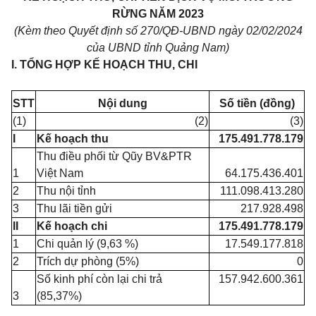
RỪNG NĂM
2023
(Kèm
theo
Quyết định số 270/QĐ-UBND ngày
02/02/2024
của
UBND
tỉnh Quảng
Nam)
I.
TỔNG HỢP KẾ HOẠCH
THU, CHI
ST
T
Nội
dung
Số tiền (đồng)
(1)
(2)
(3)
I
Kế hoạch thu
175.491.778.179
Thu điều phối từ Qũy BV&PTR
1
Việt Nam
64.175.436.401
2
Thu nội tỉnh
111.098.413.280
3
Thu lãi tiền gửi
217.928.498
II
Kế hoạch chi
175.491.778.179
1
Chi quản lý (9,63 %)
17.549.177.818
2
Trích dự phòng (5%)
0
Số kinh phí còn lại chi trả
157.942.600.361
3
(85,37%)