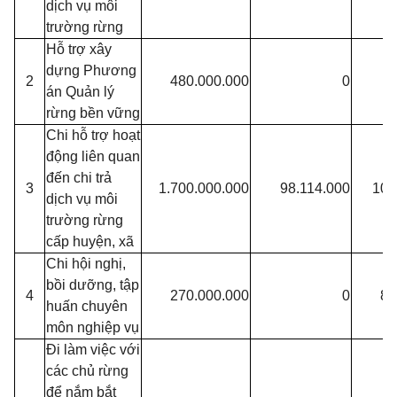
dịch vụ môi
trường rừng
Hỗ trợ xây
dựng Phương
2
480.000.000
0
3
án Quản lý
rừng bền vững
Chi hỗ trợ hoạt
động liên quan
đến chi trả
3
1.700.000.000
98.114.000
107
dịch vụ môi
trường rừng
cấp huyện, xã
Chi hội nghị,
bồi dưỡng, tập
4
270.000.000
0
86
huấn chuyên
môn nghiệp vụ
Đi làm việc với
các chủ rừng
để nắm bắt