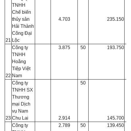
TNHH
Chế biến
thủy sản
4.703
235.150
Hải Thành
Công Đại
21
Lộc
Công ty
3.875
50
193.750
TNHH
Hoằng
Tiệp Việt
22
Nam
Công ty
50
TNHH SX
Thương
mại Dịch
vụ Nam
23
Chu Lai
2.914
145.700
Công ty
2.789
50
139.450