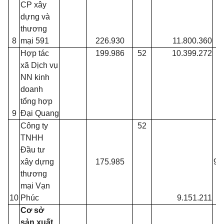
CP xây
dựng và
thương
8
mại 591
226.930
11.800.360
Hợp tác
199.986
52
10.399.272
xã Dịch vụ
NN kinh
doanh
tổng hợp
9
Đại Quang
Công ty
52
P
TNHH
Đầu tư
c
xây dựng
175.985
91
thương
mại Vạn
10
Phúc
9.151.211
Cơ sở
sản xuất