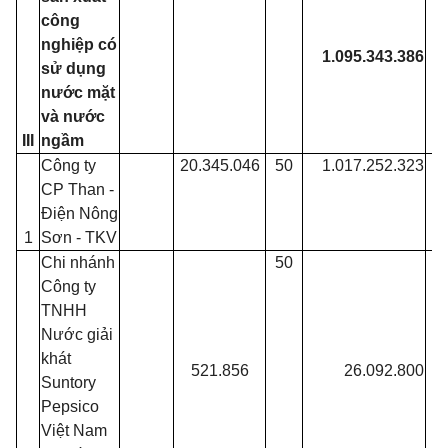
công
nghiệp có
1.095.343.386
sử dụng
nước mặt
và nước
III
ngầm
Công ty
20.345.046
50
1.017.252.323
CP Than -
Điện Nông
1
Sơn - TKV
Chi nhánh
50
Công ty
TNHH
Nước giải
khát
521.856
26.092.800
Suntory
Pepsico
Việt Nam