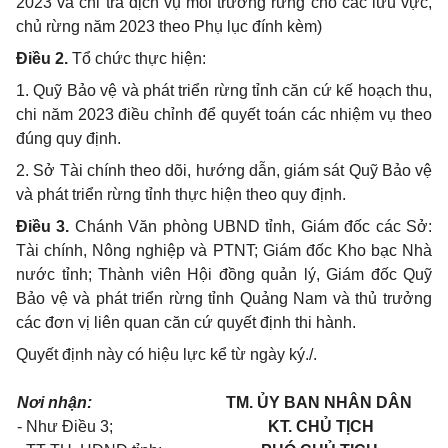
2023
và
chi
trả dịch vụ môi trường rừng
cho
các lưu vực,
chủ rừng năm
2023 theo
Phụ lục đính kèm)
Điều
2.
Tổ chức thực hiện:
1. Quỹ Bảo vệ và phát triển rừng tỉnh căn cứ kế hoạch
thu,
chi
năm
2023
điều chỉnh để quyết toán các nhiệm vụ
theo
đúng
quy
định.
2. Sở Tài chính
theo
dõi, hướng dẫn, giám sát Quỹ Bảo vệ
và phát triển rừng tỉnh thực hiện
theo quy
định.
Điều 3.
Chánh Văn phòng
UBND
tỉnh, Giám đốc các Sở:
Tài chính, Nông nghiệp và
PTNT;
Giám đốc
Kho
bạc Nhà
nước tỉnh; Thành viên Hội đồng quản lý, Giám đốc Quỹ
Bảo vệ và phát triển rừng tỉnh Quảng
Nam
và thủ trưởng
các đơn vị liên
quan
căn cứ quyết định
thi hành.
Quyết định này có hiệu lực kể từ ngày ký./.
Nơi nhận:
TM. ỦY BAN NHÂN DÂN
- Như Điều 3;
KT. CHỦ TỊCH