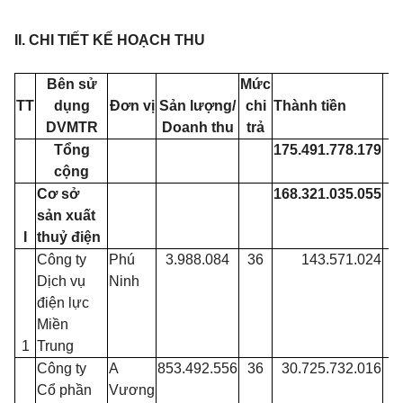
II. CHI
TIẾT KẾ HOẠCH
THU
Bên sử
Mức
TT
dụng
Đơn vị
Sản lượng/
chi
Thành tiền
DVMTR
Doanh thu
trả
Tổng
175.491.778.179
cộng
Cơ sở
168.321.035.055
sản xuất
I
thuỷ điện
Công ty
Phú
3.988.084
36
143.571.024
Dịch vụ
Ninh
điện lực
Miền
1
Trung
Công ty
A
853.492.556
36
30.725.732.016
Cổ phần
Vương