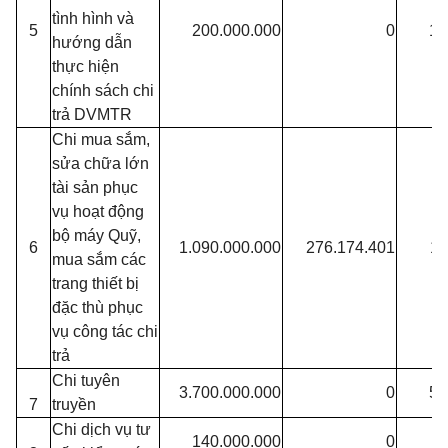
tình hình và
5
200.000.000
0
17
hướng dẫn
thực hiện
chính sách chi
trả DVMTR
Chi mua sắm,
sửa chữa lớn
tài sản phục
vụ hoạt động
bộ máy Quỹ,
6
1.090.000.000
276.174.401
11
mua sắm các
trang thiết bị
đặc thù phục
vụ công tác chi
trả
Chi tuyên
3.700.000.000
0
59
7
truyền
Chi dịch vụ tư
140.000.000
0