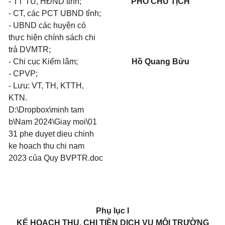
- TT TU, HĐND tỉnh;
PHÓ CHỦ TỊCH
- CT, các PCT UBND tỉnh;
- UBND các huyện có
thực hiện chính sách chi
trả DVMTR;
- Chi cục Kiểm lâm;
Hồ Quang Bửu
- CPVP;
- Lưu: VT, TH, KTTH,
KTN.
D:\Dropbox\minh tam
b\Nam 2024\Giay moi\01
31 phe duyet dieu chinh
ke hoach thu chi nam
2023 của Quy BVPTR.doc
Phụ lục
I
KẾ HOẠCH
THU, CHI
TIỀN DỊCH VỤ MÔI TRƯỜNG