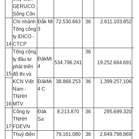
GERUCO
Sông Côn
Chi nhánh
Đắk Mi
72.530.663
36
2.611.103.852
Tổng công
3
ty IDICO -
14
CTCP
Tổng công
36
ĐăkMi
ty đầu tư
534.796.241
19.252.664.691
4
phát triển
15
đô thị và
KCN Việt
ĐăkMi
38.868.253
36
1.399.257.106
Nam -
4 C
TNHH
16
MTV
Công ty
Đăk
8.213.870
36
295.699.320
TNHH
Sa
17
FDEVN
Thuỷ điện
79.161.080
36
2.849.798.869