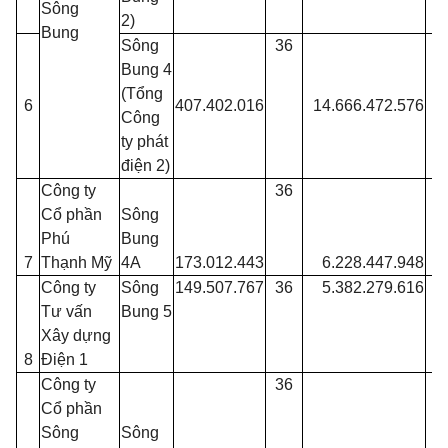
Sông
2)
Bung
Sông
36
Bung 4
(Tổng
6
407.402.016
14.666.472.576
Công
ty phát
điện 2)
Công ty
36
Cổ phần
Sông
Phú
Bung
7
Thạnh Mỹ
4A
173.012.443
6.228.447.948
Công ty
Sông
149.507.767
36
5.382.279.616
Tư vấn
Bung 5
Xây dựng
8
Điện 1
Công ty
36
Cổ phần
Sông
Sông