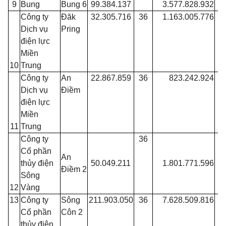
9
Bung
Bung 6
99.384.137
3.577.828.932
Công ty
Đăk
32.305.716
36
1.163.005.776
Dịch vụ
Pring
điện lực
Miền
10
Trung
Công ty
An
22.867.859
36
823.242.924
Dịch vụ
Điềm
điện lực
Miền
11
Trung
Công ty
36
Cổ phần
An
thủy điện
50.049.211
1.801.771.596
Điềm 2
Sông
12
Vàng
13
Công ty
Sông
211.903.050
36
7.628.509.816
Cổ phần
Côn 2
thủy điện