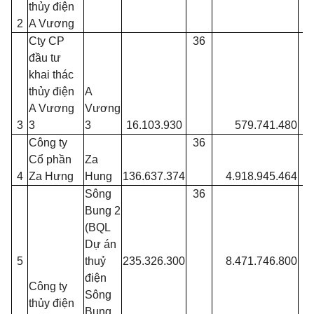
thủy điện
2
A Vương
Cty CP
36
đầu tư
khai thác
thủy điện
A
A Vương
Vương
3
3
3
16.103.930
579.741.480
Công ty
36
Cổ phần
Za
4
Za Hưng
Hung
136.637.374
4.918.945.464
Sông
36
Bung 2
(BQL
Dự án
5
thuỷ
235.326.300
8.471.746.800
điện
Công ty
Sông
thủy điện
Bung