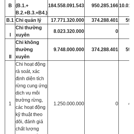
B
(B.1.+
184.558.091.543
950.285.166
10.016
B.2.+B.3.+B4.)
B.1
Chi quản lý
17.771.320.000
374.288.401
596
Chi thường
8.023.320.000
0
I
xuyên
Chi không
thường
9.748.000.000
374.288.401
596
II
xuyên
Chi hoạt động
rà soát, xác
định diện tích
rừng cung ứng
dịch vụ môi
trường rừng,
1
1.250.000.000
0
47
các hoạt động
kỹ thuật theo
dõi, đánh giá
chất lượng