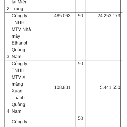
tại Miền
2
Trung
Công ty
485.063
50
24.253.173
TNHH
MTV Nhà
máy
Ethanol
Quảng
3
Nam
Công ty
50
TNHH
MTV Xi
măng
108.831
5.441.550
Xuân
Thành
Quảng
4
Nam
50
p
Công ty