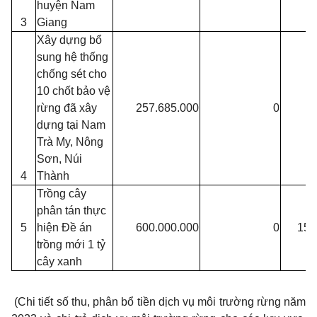
huyện Nam
3
Giang
Xây dựng bổ
sung hệ thống
chống sét cho
10 chốt bảo vệ
rừng đã xây
257.685.000
0
2
dựng tại Nam
Trà My, Nông
Sơn, Núi
4
Thành
Trồng cây
phân tán thực
5
hiện Đề án
600.000.000
0
153
trồng mới 1 tỷ
cây xanh
(Chi
tiết số
thu,
phân bổ tiền dịch vụ môi trường rừng năm