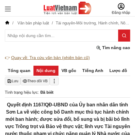
Đăng nhập
Văn bản pháp luật
Tài nguyên-Môi trường,
Hành chính,
Nông nghiệp-Lâm nghiệp
Tìm nâng cao
👉
Quay về: Tra cứu văn bản (phiên bản cũ)
Tổng quan
Nội dung
VB gốc
Tiếng Anh
Lược đồ
Lưu
Theo dõi VB
Tình trạng hiệu lực:
Đã biết
Quyết định 1167/QĐ-UBND của Ủy ban nhân dân tỉnh
Sơn La về việc công bố Danh mục thủ tục hành chính
mới ban hành; được sửa đổi, bổ sung và bị bãi bỏ lĩnh
vực Trồng trọt và Bảo vệ thực vật; lĩnh vực Tài nguyên
nước thuộc phạm vi chức năng quản lý Nhà nước của