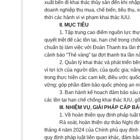
xuất bến đi khai thác thủy sản đến khi nhậ
doanh nghiệp thu mua, chế biến, tiêu thụ, x
thời các hành vi vi phạm khai thác IUU.
II. MỤC TIÊU
1. Tập trung cao điểm nguồn lực thự
quyết triệt để các tồn tại, hạn chế trong c
chuẩn bị làm việc với Đoàn Thanh tra lần t
cảnh báo “Thẻ vàng” tại đợt thanh tra lần n
2. Quản lý khai thác và phát triển b
vì lợi ích của người dân, của quốc gia; nân
trong thực hiện các cam kết, điều ước quốc 
vững; góp phần đảm bảo quốc phòng an nin
3. Ban hành kế hoạch đảm bảo sáu rõ
các tồn tại hạn chế chống khai thác IUU, 
III. NHIỆM VỤ, GIẢI PHÁP CẤP
1. Về hoàn thiện quy định pháp luật 
Rà soát, hoàn thiện dự thảo Nghị đị
tháng 4 năm 2024 của Chính phủ quy định x
quy định pháp luật liên quan khác, đảm bả