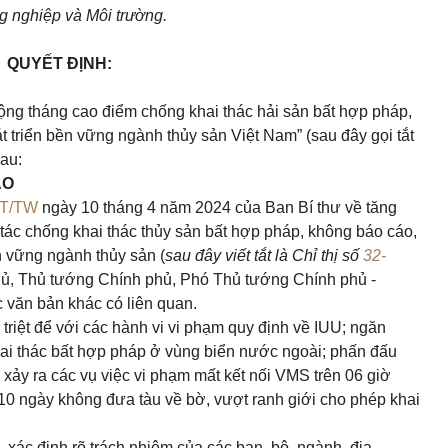
g nghiệp và Môi trường.
QUYẾT ĐỊNH:
g tháng cao điểm chống khai thác hải sản bất hợp pháp,
 triển bền vững ngành thủy sản Việt Nam” (sau đây gọi tắt
au:
ẠO
CT/TW
ngày 10 tháng 4 năm 2024 của Ban Bí thư về tăng
ác chống khai thác thủy sản bất hợp pháp, không báo cáo,
n vững ngành thủy sản (
sau đây viết tắt là Chỉ thị số
32-
phủ, Thủ tướng Chính phủ, Phó Thủ tướng Chính phủ -
 văn bản khác có liên quan.
 triệt để với các hành vi vi phạm quy định về IUU; ngăn
hai thác bất hợp pháp ở vùng biển nước ngoài; phấn đấu
ảy ra các vụ việc vi phạm mất kết nối VMS trên 06 giờ
á 10 ngày không đưa tàu về bờ, vượt ranh giới cho phép khai
 xác định rõ trách nhiệm của các ban, bộ, ngành, địa