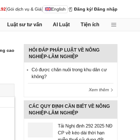
|
|
192
Gói dịch vụ & Giá
English
Đăng ký
/ Đăng nhập
Luật sư tư vấn
AI Luật
Tiện ích
HỎI ĐÁP PHÁP LUẬT VỀ NÔNG
ng cao
NGHIỆP-LÂM NGHIỆP
Có được chăn nuôi trong khu dân cư
không?
Xem thêm
CÁC QUY ĐỊNH CẦN BIẾT VỀ NÔNG
NGHIỆP-LÂM NGHIỆP
Tải Nghị định 292 2025 NĐ
CP về kéo dài thời hạn
miễn thuế sử dụng đất