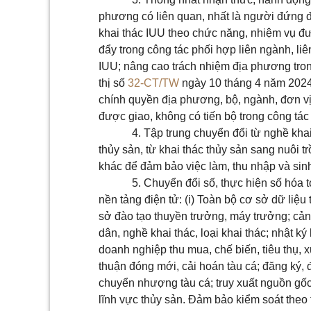
phương có liên quan, nhất là người đứng đầ
khai thác IUU theo chức năng, nhiệm vụ đượ
đẩy trong công tác phối hợp liên ngành, li
IUU; nâng cao trách nhiệm địa phương trong
thị số
32-CT/TW
ngày 10 tháng 4 năm 2024 
chính quyền địa phương, bộ, ngành, đơn v
được giao, không có tiến bộ trong công tác
4. Tập trung chuyển đổi từ nghề kha
thủy sản, từ khai thác thủy sản sang nuôi t
khác để đảm bảo việc làm, thu nhập và sin
5. Chuyển đổi số, thực hiện số hóa t
nền tảng điện tử: (i) Toàn bộ cơ sở dữ liệu
sở đào tạo thuyền trưởng, máy trưởng; cảng
dân, nghề khai thác, loại khai thác; nhật ký
doanh nghiệp thu mua, chế biến, tiêu thụ, x
thuận đóng mới, cải hoán tàu cá; đăng ký, 
chuyển nhượng tàu cá; truy xuất nguồn gốc t
lĩnh vực thủy sản. Đảm bảo kiểm soát theo t