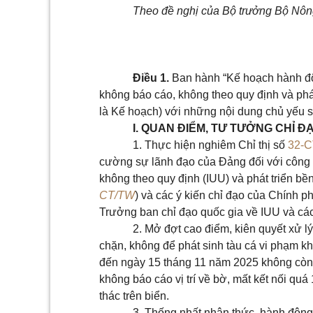
Theo đề nghị của Bộ trưởng Bộ Nôn
Điều 1.
Ban hành “Kế hoạch hành độn
không báo cáo, không theo quy định và phát
là Kế hoạch)
với những nội dung chủ yếu s
I. QUAN ĐIỂM, TƯ TƯỞNG CHỈ Đ
1. Thực hiện nghiêm Chỉ thị số
32-
cường sự lãnh đạo của Đảng đối với công t
không theo quy định (IUU) và phát triển bề
CT/TW
) và các ý kiến chỉ đạo của Chính 
Trưởng ban chỉ đạo quốc gia về IUU và các
2. Mở đợt cao điểm, kiên quyết xử lý
chặn, không để phát sinh tàu cá vi phạm k
đến ngày 15 tháng 11 năm 2025 không còn x
không báo cáo vị trí về bờ, mất kết nối qu
thác trên biển.
3. Thống nhất nhận thức, hành động,