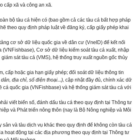
o cấp xã và công an xã.
 toàn bộ tàu cá hiện có (bao gồm cả các tàu cá bất hợp pháp
hẽ theo quy định pháp luật về đăng ký, cấp giấy phép khai
 tảng cơ sở dữ liệu quốc gia về dân cư (VneID) để kết nối
a (VNFishbase), Cơ sở dữ liệu kiểm soát tàu cá xuất, nhập
giám sát tàu cá (VMS), hệ thống truy xuất nguồn gốc thủy
, cấp hoặc gia hạn giấy phép; đối soát dữ liệu thông tin
ân, địa chỉ, số điện thoại...),
cập nhật đầy đủ, chính xác dữ
hề cá quốc gia (VNFishbase) và hệ thống giám sát tàu cá với
ải viết biển số, đánh dấu tàu cá theo quy định tại Thông tư
ệp và Phát triển nông thôn (nay là Bộ Nông nghiệp và Môi
y sản và tàu dịch vụ khác theo quy định để không còn tàu cá
a hoạt động tại các địa phương theo quy định tại Thông tư
 và Môi trường.