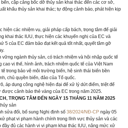
p bến, cập cảng bốc dỡ thủy sản khai thác đến các cơ sở,
uất khẩu thủy sản khai thác; tự động cảnh báo, phát hiện kịp
c hiện các nhiệm vụ, giải pháp cấp bách, trọng tâm để giải
hống khai thác IUU, thực hiện các khuyến nghị của EC và
hứ 5 của EC đảm bảo đạt kết quả tốt nhất, quyết tâm gỡ
ày.
ền vững ngành thủy sản, có trách nhiệm và hội nhập quốc tế
g cao vị thế, hình ảnh, trách nhiệm quốc tế của Việt Nam
tế trong bảo vệ môi trường biển, hệ sinh thái biển bền
h, chủ quyền biển, đảo của Tổ quốc.
, áp dụng công nghệ hiện đại để xử lý dứt điểm, triệt để
gỡ được cảnh báo thẻ vàng của EC trong năm 2025.
 BÁCH, TRỌNG TÂM ĐẾN NGÀY 15 THÁNG 11 NĂM 2025
thủy sản
nh sửa đổi, bổ sung Nghị định số
38/2024/NĐ-CP
ngày 05
ử phạt vi phạm hành chính trong lĩnh vực thủy sản và các
o đầy đủ các hành vi vi phạm khai thác IUU, nâng mức xử