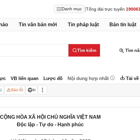
|
Danh mục
Tổng đài trực tuyến
19006
hảo
Tin văn bản mới
Tin pháp luật
Bản tin luật
Tìm kiếm
Tìm nâ
lực
VB liên quan
Lược đồ
Nội dung hợp nhất
Tải về
ú
Báo lỗi
In
CỘNG HÒA XÃ HỘI CHỦ NGHĨA VIỆT NAM
Độc lập - Tự do - Hạnh phúc
_______________________