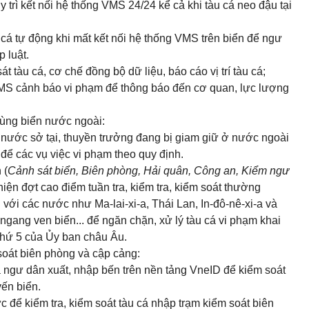
y trì kết nối hệ thống VMS 24/24 kể cả khi tàu cá neo đậu tại
u cá tự động khi mất kết nối hệ thống VMS trên biển để ngư
 luật.
át tàu cá, cơ chế đồng bộ dữ liệu, báo cáo vị trí tàu cá;
VMS cảnh báo vi phạm để thông báo đến cơ quan, lực lượng
vùng biển nước ngoài:
 nước sở tại, thuyền trưởng đang bị giam giữ ở nước ngoài
t để các vụ việc vi phạm theo quy định.
 (
Cảnh sát biển, Biên phòng, Hải quân, Công an, Kiểm ngư
c hiện đợt cao điểm tuần tra, kiểm tra, kiểm soát thường
h với các nước như Ma-lai-xi-a, Thái Lan, In-đô-nê-xi-a và
 ngang ven biển... để ngăn chặn, xử lý tàu cá vi phạm khai
 thứ 5 của Ủy ban châu Âu.
soát biên phòng và cập cảng:
à ngư dân xuất, nhập bến trên nền tảng VneID để kiểm soát
yến biển.
ực để kiểm tra, kiểm soát tàu cá nhập trạm kiểm soát biên