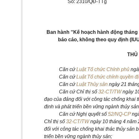
Số: 2310/QĐ-TTg
Ban hành “Kế hoạch hành động tháng c
báo cáo, không theo quy định (IUU
THỦ
Căn cứ
Luật Tổ chức Chính phủ
ngà
Căn cứ
Luật Tổ chức chính quyền đ
Căn cứ
Luật Thủy sản
ngày 21 thán
Căn cứ Chỉ thị số
32-CT/TW
ngày 10
đạo của đảng đối với công tác chống khai 
định và phát triển bền vững ngành thủy sản
Căn cứ Nghị quyết số
52/NQ-CP
ngà
Chỉ thị số
32-CT/TW
ngày 10 tháng 4 năm 2
đối với công tác chống khai thác thủy sản 
triển bền vững ngành thủy sản;