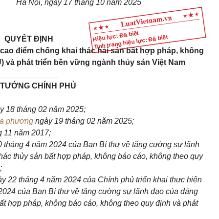
Hà Nội, ngày 17 tháng 10 năm 2025
Hiệu lực: Đã biết
Tình trạng hiệu lực: Đã biết
QUYẾT ĐỊNH
ao điểm chống khai thác hải sản bất hợp pháp, không
) và phát triển bền vững ngành thủy sản Việt Nam
_____________
 TƯỚNG CHÍNH PHỦ
y 18 tháng 02 năm 2025;
ịa phương
ngày 19 tháng 02 năm 2025;
g 11 năm 2017;
 tháng 4 năm 2024 của Ban Bí thư về tăng cường sự lãnh
thác thủy sản bất hợp pháp, không báo cáo, không theo quy
;
y 22 tháng 4 năm 2024 của Chính phủ triển khai thực hiện
024 của Ban Bí thư về tăng cường sự lãnh đạo của đảng
bất hợp pháp, không báo cáo, không theo quy định và phát