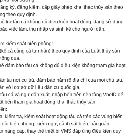
đăng ký, đăng kiểm, cấp giấy phép khai thác thủy sản theo
ng theo quy định.
hỗ trợ tàu cá không đủ điều kiện hoạt động, đang sử dụng
o việc làm, thu nhập và sinh kế cho người dân.
rạm kiểm soát biên phòng:
 (kể cả cảng cá tư nhân) theo quy định của
Luật thủy sản
hông qua.
chẽ đảm bảo tàu cá không đủ điều kiện không tham gia hoạt
ân tại nơi cư trú, đảm bảo nắm rõ địa chỉ của mọi chủ tàu,
ắn với cơ sở dữ liệu dân cư quốc gia.
 tàu cá và ngư dân xuất, nhập bến trên nền tảng VneID để
t bến tham gia hoạt động khai thác thủy sản.
iển:
, kiểm tra, kiểm soát hoạt động tàu cá trên các vùng biển
 đội biên phòng, kiểm ngư, cảnh sát biển, hải quân.
n nâng cấp, thay thế thiết bị VMS đáp ứng điều kiện quy