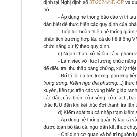
định tại Nghị định số
37/2024/NĐ-CP
và du
bờ.
- Áp dụng hệ thống báo cáo vị trí tà
dân biết để thực hiện các quy định của pháp
- Tiếp tục hoàn thiện hệ thống giám s
phân tích trường hợp tàu cá do hệ thống 
chức năng xử lý theo quy định.
c) Ngăn chặn, xử lý tàu cá vi phạm 
- Làm việc với lực lượng chức năng
để điều tra, thu thập bằng chứng, xử lý triệ
- Bố trí tối đa lực lượng, phương tiện
trung ương, Kiểm ngư địa phương,
...) thự
xuyên, liên tục trên các vùng biển giáp ran
các đảo, cửa biển, cửa sông, cửa lạch, bãi
thác IUU đến khi kết thúc đợt thanh tra lần
d) Kiểm soát tàu cá nhập trạm kiểm 
- Áp dụng hệ thống quản lý tàu cá v
được toàn bộ tàu cá, ngư dân kết thúc chu
- Chỉ định cơ quan và bố trí nguồn l