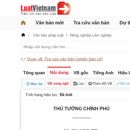
Văn bản mới
Tra cứu văn bản
Dự t
Văn bản pháp luật
Nông nghiệp-Lâm nghiệp
👉
Quay về: Tra cứu văn bản (phiên bản cũ)
Nội dung
Tổng quan
VB gốc
Tiếng Anh
Hiệu 
VB song ngữ
Lưu
Theo dõi VB
Ghi ch
Mục lục
Tình trạng hiệu lực:
Đã biết
THỦ TƯỚNG CHÍNH PHỦ
_______