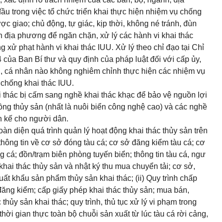
u trong việc tổ chức triển khai thực hiện nhiệm vụ chống
c giao; chủ động, tự giác, kịp thời, không né tránh, đùn
ên địa phương để ngăn chặn, xử lý các hành vi khai thác
 xử phạt hành vi khai thác IUU. Xử lý theo chỉ đạo tại Chỉ
của Ban Bí thư và quy định của pháp luật đối với cấp ủy,
ị, cá nhân nào không nghiêm chỉnh thực hiện các nhiệm vụ
 chống khai thác IUU.
i thác bị cấm sang nghề khai thác khạc để bảo vệ nguồn lợi
rồng thủy sản (nhất là nuôi biển công nghệ cao) và các nghề
h kế cho người dân.
oàn diện quá trình quản lý hoạt động khai thác thủy sản trên
 thông tin về cơ sở đóng tàu cá; cơ sở đăng kiểm tàu cá; cơ
 cá; đồn/trạm biên phòng tuyến biển; thông tin tàu cá, ngư
 khai thác thủy sản và nhật ký thu mua chuyển tải; cơ sở,
uất khẩu sản phẩm thủy sản khai thác; (ii) Quy trình chấp
đăng kiểm; cấp giấy phép khai thác thủy sản; mua bán,
hủy sản khai thác; quy trình, thủ tục xử lý vi phạm trong
hời gian thực toàn bộ chuỗi sản xuất từ lúc tàu cá rời cảng,