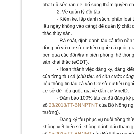
phạt đủ sức răn đe, bổ sung thẩm quyền ch
2. Về quản lý đội tàu
- Kiểm kê, lập danh sách, phân loại
lâu ngày không vào cảng) để quản lý chặt c
thác thủy sản.
- Rà soát, định danh tàu cá trên nền
đồng bộ với cơ sở dữ liệu nghề cá quốc gi
bến qua các đồn/trạm biên phòng, hệ thống 
sản khai thác (eCDT).
- Hoàn thành việc đăng ký, đăng kiểm
của từng tàu cá (
chủ tàu, số căn cước công d
liệu thông tin tàu cá vào Cơ sở dữ liệu ng
cơ sở dữ liệu quốc gia về dân cư VneID.
- Đảm bảo 100% tàu cá đã đăng ký ph
số
23/2018/TT-BNNPTNT
của Bộ Nông nghi
trường).
- Đăng ký tàu phục vụ nuôi trồng thủ
không viết biển số, không đánh dấu tham gi
số
05/2025/TT-BNNMT
của Bộ Nông nghiệp