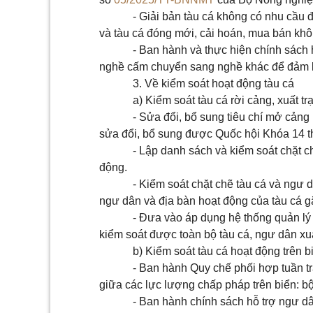
- Giải bản tàu cá không có nhu cầu 
và tàu cá đóng mới, cải hoán, mua bán khô
- Ban hành và thực hiện chính sách 
nghề cấm chuyển sang nghề khác để đảm bả
3. Về kiểm soát hoạt động tàu cá
a) Kiểm soát tàu cá rời cảng, xuất t
- Sửa đổi, bổ sung tiêu chí mở cảng
sửa đổi, bổ sung được Quốc hội Khóa 14 t
- Lập danh sách và kiểm soát chặt 
động.
- Kiểm soát chặt chẽ tàu cá và ngư d
ngư dân và địa bàn hoạt động của tàu cá g
- Đưa vào áp dụng hệ thống quản lý
kiểm soát được toàn bộ tàu cá, ngư dân xuấ
b) Kiểm soát tàu cá hoạt động trên b
- Ban hành Quy chế phối hợp tuần tra
giữa các lực lượng chấp pháp trên biển: bộ
- Ban hành chính sách hỗ trợ ngư dâ