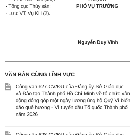
- Tổng cục Thủy sản;
PHÓ VỤ TRƯỞNG
- Lưu: VT, Vụ KH (2).
Nguyễn Duy Vĩnh
VĂN BẢN CÙNG LĨNH VỰC
Công văn 627-CV/ĐU của Đảng ủy Sở Giáo dục
và Đào tạo Thành phố Hồ Chí Minh về tổ chức vận
động đóng góp một ngày lương ủng hộ Quỹ Vì biển
đảo quê hương - Vì tuyến đầu Tổ quốc Thành phố
năm 2026
Công văn 628-CV/ĐU của Đảng ủy Sở Giáo dục