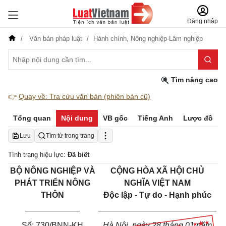
Đăng nhập
Văn bản pháp luật
Hành chính,
Nông nghiệp-Lâm nghiệp
Tìm nâng cao
👉
Quay về: Tra cứu văn bản (phiên bản cũ)
Tổng quan
Nội dung
VB gốc
Tiếng Anh
Lược đồ
Lưu
Tìm từ trong trang
Tình trạng hiệu lực:
Đã biết
BỘ NÔNG NGHIỆP VÀ
CỘNG HÒA XÃ HỘI CHỦ
PHÁT TRIỂN NÔNG
NGHĨA VIỆT NAM
THÔN
Độc lập - Tự do - Hạnh phúc
____________
__________________________
Số: 730/BNN-KH
Hà Nội, ngày 28 tháng 01 năm