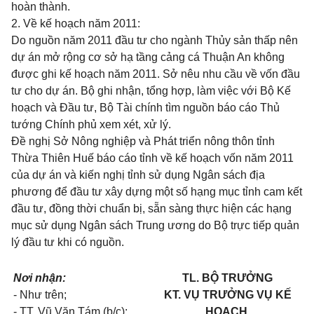
hoàn thành.
2. Về kế hoạch năm 2011:
Do nguồn năm 2011 đầu tư cho ngành Thủy sản thấp nên
dự án mở rộng cơ sở hạ tầng cảng cá Thuận An không
được ghi kế hoạch năm 2011. Sở nêu nhu cầu về vốn đầu
tư cho dự án. Bộ ghi nhận, tổng hợp, làm việc với Bộ Kế
hoạch và Đầu tư, Bộ Tài chính tìm nguồn báo cáo Thủ
tướng Chính phủ xem xét, xử lý.
Đề nghị Sở Nông nghiệp và Phát triển nông thôn tỉnh
Thừa Thiên Huế báo cáo tỉnh về kế hoạch vốn năm 2011
của dự án và kiến nghị tỉnh sử dụng Ngân sách địa
phương để đầu tư xây dựng một số hạng mục tỉnh cam kết
đầu tư, đồng thời chuẩn bị, sẵn sàng thực hiện các hạng
mục sử dụng Ngân sách Trung ương do Bộ trực tiếp quản
lý đầu tư khi có nguồn.
Nơi nhận:
TL. BỘ TRƯỞNG
- Như trên;
KT. VỤ TRƯỞNG VỤ KẾ
- TT. Vũ Văn Tám (b/c);
HOẠCH