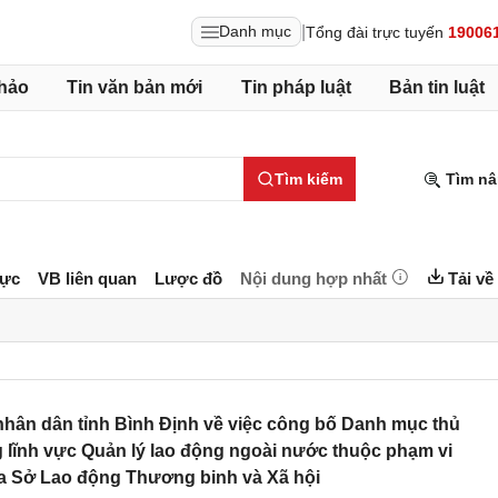
|
Danh mục
Tổng đài trực tuyến
19006
hảo
Tin văn bản mới
Tin pháp luật
Bản tin luật
Tìm kiếm
Tìm nâ
lực
VB liên quan
Lược đồ
Nội dung hợp nhất
Tải về
hân dân tỉnh Bình Định về việc công bố Danh mục thủ
g lĩnh vực Quản lý lao động ngoài nước thuộc phạm vi
a Sở Lao động Thương binh và Xã hội