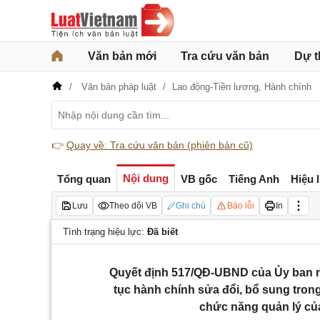
Văn bản mới
Tra cứu văn bản
Dự t
Văn bản pháp luật
Lao động-Tiền lương,
Hành chính
👉
Quay về: Tra cứu văn bản (phiên bản cũ)
Nội dung
Tổng quan
VB gốc
Tiếng Anh
Hiệu 
Lưu
Theo dõi VB
Ghi chú
Báo lỗi
In
Tình trạng hiệu lực:
Đã biết
Quyết định 517/QĐ-UBND của Ủy ban n
tục hành chính sửa đổi, bổ sung tron
chức năng quản lý củ