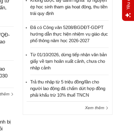
Không được lấy danh nghĩa “tự nguyện”
g từ
ép học sinh tham gia hoạt động, thu tiền
ấn,
trái quy định
Yêu
Đã có Công văn 5208/BGDĐT-GDPT
cầu
hướng dẫn thực hiện nhiệm vụ giáo dục
9/QĐ-
hỗ trợ
phổ thông năm học 2026-2027
lao
Từ 01/10/2026, dừng tiếp nhận văn bản
giấy về tạm hoãn xuất cảnh, chưa cho
nhập cảnh
ao
2030
Trả thu nhập từ 5 triệu đồng/lần cho
người lao động đã chấm dứt hợp đồng
 thêm
phải khấu trừ 10% thuế TNCN
Xem thêm
nh bị
ôi