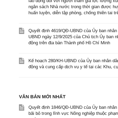
lao động đối với người tham gia lực lượng x
ngân sách Nhà nước trong thời gian được huy
huấn luyện, diễn tập phòng, chống thiên tai t
Quyết định 4619/QĐ-UBND của Ủy ban nhân d
UBND ngày 12/9/2025 của Chủ tịch Ủy ban nh
động trên địa bàn Thành phố Hồ Chí Minh
Kế hoạch 280/KH-UBND của Ủy ban nhân dân 
động và cung cấp dịch vụ y tế tại các Khu, c
VĂN BẢN MỚI NHẤT
Quyết định 1846/QĐ-UBND của Ủy ban nhân dâ
bãi bỏ trong lĩnh vực Nông nghiệp thuộc ph