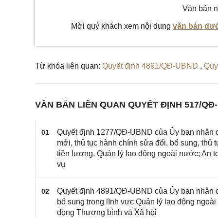
Văn bản n
Mời quý khách xem nội dung
văn bản dướ
Từ khóa liên quan:
Quyết định 4891/QĐ-UBND
,
Quy
VĂN BẢN LIÊN QUAN QUYẾT ĐỊNH 517/QĐ
Quyết định 1277/QĐ-UBND của Ủy ban nhân dâ
01
mới, thủ tục hành chính sửa đổi, bổ sung, thủ 
tiền lương, Quản lý lao động ngoài nước; An t
vụ
Quyết định 4891/QĐ-UBND của Ủy ban nhân dân
02
bổ sung trong lĩnh vực Quản lý lao động ngo
động Thương binh và Xã hội