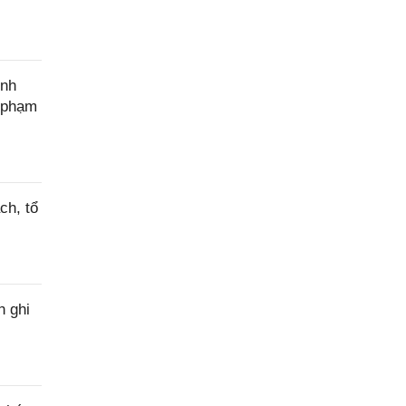
ính
c phạm
ch, tổ
h ghi