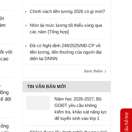
Chính sách tiền lương 2026 có gì mới?
ời
làm
Nhìn lại mức lương tối thiểu vùng qua
các năm [Tổng hợp]
Đã có Nghị định 248/2025/NĐ-CP về
ối với
tiền lương, tiền thưởng của người đại
 cao
diện tại DNNN
Xem thêm
-
TIN VĂN BẢN MỚI
động
ế đối
Năm học 2026-2027, Bộ
GDĐT yêu cầu không
kiểm tra, khảo sát năng lực
để tuyển sinh vào lớp 1
công