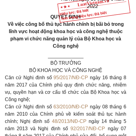
2022
Hiệu lực: Đã biết
Tình trạng hiệu lực: Đã biết
QUYẾT ĐỊNH
Về việc công bố thủ tục hành chính bị bãi bỏ trong
lĩnh vực hoạt động khoa học và công nghệ thuộc
phạm vi chức năng quản lý của Bộ Khoa học và
Công nghệ
_____________
BỘ TRƯỞNG
BỘ KHOA HỌC VÀ CÔNG NGHỆ
Căn cứ Nghị định số
95/2017/NĐ-CP
ngày 16 tháng 8
năm 2017 của Chính phủ quy định chức năng, nhiệm
vụ, quyền hạn và cơ cấu tổ chức của Bộ Khoa học và
Công nghệ;
Căn cứ Nghị định số
63/2010/NĐ-CP
ngày 08 tháng 6
năm 2010 của Chính phủ về kiểm soát thủ tục hành
chính; Nghị định số
48/2013/NĐ-CP
ngày 14 tháng 5
năm 2013 và Nghị định số
92/2017/NĐ-CP
ngày 07
tháng 8 năm 2017 của Chính phủ sửa đổi, bổ sung một