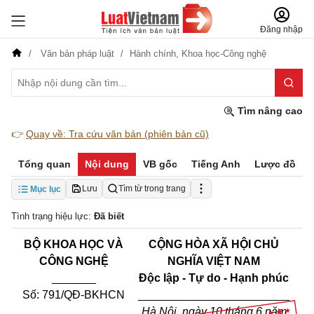
Đăng nhập
Văn bản pháp luật
Hành chính,
Khoa học-Công nghệ
Tìm nâng cao
👉
Quay về: Tra cứu văn bản (phiên bản cũ)
Tổng quan
Nội dung
VB gốc
Tiếng Anh
Lược đồ
Lưu
Tìm từ trong trang
Mục lục
Tình trạng hiệu lực:
Đã biết
BỘ KHOA HỌC VÀ
CỘNG HÒA XÃ HỘI CHỦ
CÔNG NGHỆ
NGHĨA VIỆT NAM
_______
Độc lập - Tự do - Hạnh phúc
Số: 791/QĐ-BKHCN
________________________
Hà Nội, ngày 10 tháng 6 năm