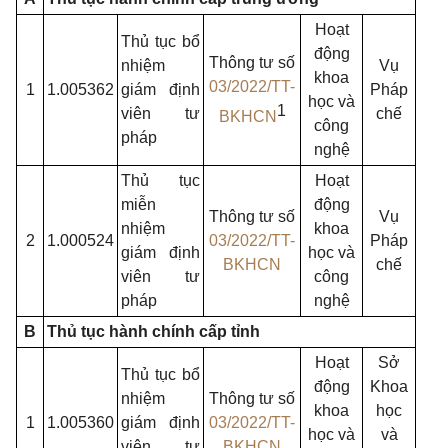
Hoạt
Thủ tục bổ
động
Thông tư số
nhiệm
Vụ
khoa
03/2022/TT-
1
1.005362
giám định
Pháp
học và
1
viên tư
chế
BKHCN
công
pháp
nghệ
Thủ tục
Hoạt
miễn
động
Thông tư số
Vụ
nhiệm
khoa
2
1.000524
03/2022/TT-
Pháp
giám định
học và
BKHCN
chế
viên tư
công
pháp
nghệ
B
Thủ tục hành chính cấp tỉnh
Hoạt
Sở
Thủ tục bổ
động
Khoa
nhiệm
Thông tư số
khoa
học
1
1.005360
giám định
03/2022/TT-
học và
và
viên tư
BKHCN