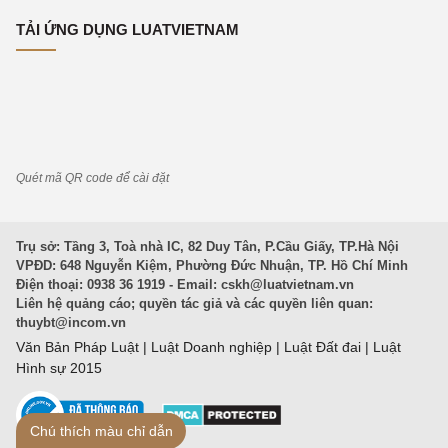
TẢI ỨNG DỤNG LUATVIETNAM
Quét mã QR code để cài đặt
Trụ sở: Tầng 3, Toà nhà IC, 82 Duy Tân, P.Cầu Giấy, TP.Hà Nội
VPĐD: 648 Nguyễn Kiệm, Phường Đức Nhuận, TP. Hồ Chí Minh
Điện thoại: 0938 36 1919 - Email:
cskh@luatvietnam.vn
Liên hệ quảng cáo; quyền tác giả và các quyền liên quan:
thuybt@incom.vn
Văn Bản Pháp Luật
|
Luật Doanh nghiệp
|
Luật Đất đai
|
Luật
Hình sự 2015
Chú thích màu chỉ dẫn