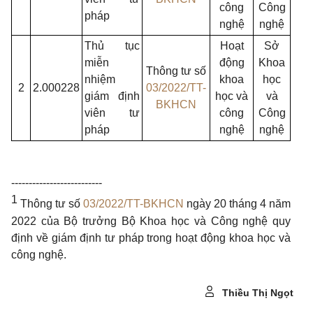
công
Công
pháp
nghệ
nghệ
Thủ tục
Hoạt
Sở
miễn
động
Khoa
Thông tư số
nhiệm
khoa
học
2
2.000228
03/2022/TT-
giám định
học và
và
BKHCN
viên tư
công
Công
pháp
nghệ
nghệ
--------------------------
1
Thông tư số
03/2022/TT-BKHCN
ngày 20 tháng 4 năm
2022 của Bộ trưởng Bộ Khoa học và Công nghệ quy
định về giám định tư pháp trong hoạt động khoa học và
công nghệ.
Thiều Thị Ngọt