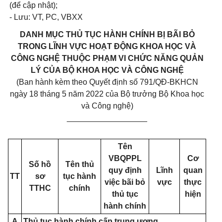
(để cập nhật);
-
Lưu: VT,
PC, VBXX
DANH MỤC THỦ TỤC HÀNH CHÍNH
BỊ BÃI BỎ
TRONG LĨNH VỰC HOẠT ĐỘNG
KHOA HỌC VÀ
CÔNG
NGHỆ THUỘC PHẠM VI CHỨC NĂNG QUẢN
LÝ CỦA BỘ KHOA HỌC
VÀ CÔNG NGHỆ
(Ban hành kèm theo Quyết định số 791/QĐ-BKHCN
ngày 18 tháng 5 năm 2022 của Bộ trưởng Bộ Khoa học
và Công nghệ)
__________________
Tên
VBQPPL
Cơ
Số hồ
Tên thủ
quy định
Lĩnh
quan
TT
sơ
tục hành
việc bãi bỏ
vực
thực
TTHC
chính
thủ tục
hiện
hành chính
A
Thủ tục hành chính cấp trung ương