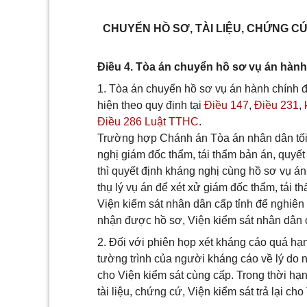
CHUYỂN HỒ SƠ, TÀI LIỆU, CHỨNG CỨ
Điều 4. Tòa án chuyển hồ sơ vụ án hành 
1. Tòa án chuyển hồ sơ vụ án hành chính đ
hiện theo quy định tại
Điều 147
,
Điều 231
,
Điều 286 Luật TTHC
.
Trường hợp Chánh án Tòa án nhân dân tối 
nghị giám đốc thẩm, tái thẩm bản án, quyế
thì quyết định kháng nghị cùng hồ sơ vụ á
thụ lý vụ án để xét xử giám đốc thẩm, tái 
Viện kiểm sát nhân dân cấp tỉnh để nghiên 
nhận được hồ sơ, Viện kiểm sát nhân dân cấ
2. Đối với phiên họp xét kháng cáo quá h
tường trình của người kháng cáo về lý do 
cho Viện kiểm sát cùng cấp. Trong thời h
tài liệu, chứng cứ, Viện kiểm sát trả lại cho