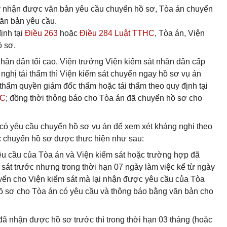
ày nhận được văn bản yêu cầu chuyển hồ sơ, Tòa án chuyển
văn bản yêu cầu.
ịnh tại
Điều 263
hoặc
Điều 284 Luật TTHC
, Tòa án, Viện
ồ sơ.
hân dân tối cao, Viện trưởng Viện kiểm sát nhân dân cấp
nghị tái thẩm thì Viện kiểm sát chuyển ngay hồ sơ vụ án
thẩm quyền giám đốc thẩm hoặc tái thẩm theo quy định tại
HC
; đồng thời thông báo cho Tòa án đã chuyển hồ sơ cho
 có yêu cầu chuyển hồ sơ vụ án để xem xét kháng nghị theo
ệc chuyển hồ sơ được thực hiện như sau:
u cầu của Tòa án và Viện kiểm sát hoặc trường hợp đã
át trước nhưng trong thời hạn 07 ngày làm việc kể từ ngày
ển cho Viện kiểm sát mà lại nhận được yêu cầu của Tòa
hồ sơ cho Tòa án có yêu cầu và thông báo bằng văn bản cho
ã nhận được hồ sơ trước thì trong thời hạn 03 tháng (hoặc