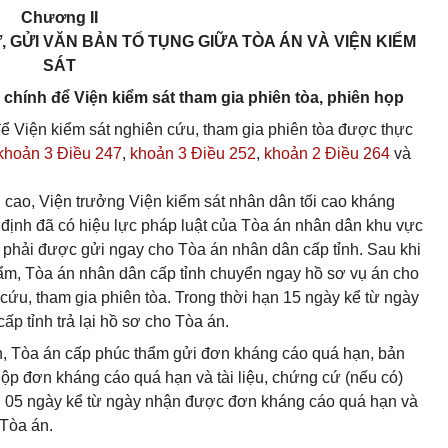
Chương II
, GỬI VĂN BẢN TỐ TỤNG GIỮA TÒA ÁN VÀ VIỆN KIỂM
SÁT
chính để Viện kiểm sát tham gia phiên tòa, phiên họp
ể Viện kiểm sát nghiên cứu, tham gia phiên tòa được thực
khoản 3 Điều 247
,
khoản 3 Điều 252
,
khoản 2 Điều 264
và
cao, Viện trưởng Viện kiểm sát nhân dân tối cao kháng
t định đã có hiệu lực pháp luật của Tòa án nhân dân khu vực
n phải được gửi ngay cho Tòa án nhân dân cấp tỉnh. Sau khi
thẩm, Tòa án nhân dân cấp tỉnh chuyển ngay hồ sơ vụ án cho
cứu, tham gia phiên tòa. Trong thời hạn 15 ngày kể từ ngày
p tỉnh trả lại hồ sơ cho Tòa án.
ạn, Tòa án cấp phúc thẩm gửi đơn kháng cáo quá hạn, bản
nộp đơn kháng cáo quá hạn và tài liệu, chứng cứ (nếu có)
ạn 05 ngày kể từ ngày nhận được đơn kháng cáo quá hạn và
 Tòa án.