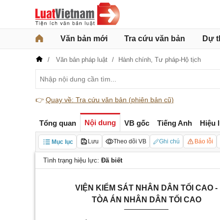
Văn bản mới
Tra cứu văn bản
Dự t
Văn bản pháp luật
Hành chính,
Tư pháp-Hộ tịch
👉
Quay về: Tra cứu văn bản (phiên bản cũ)
Nội dung
Tổng quan
VB gốc
Tiếng Anh
Hiệu 
Lưu
Theo dõi VB
Ghi chú
Báo lỗi
Mục lục
Tình trạng hiệu lực:
Đã biết
VIỆN KIỂM SÁT NHÂN DÂN TỐI CAO -
TÒA ÁN NHÂN DÂN TỐI CAO
__________