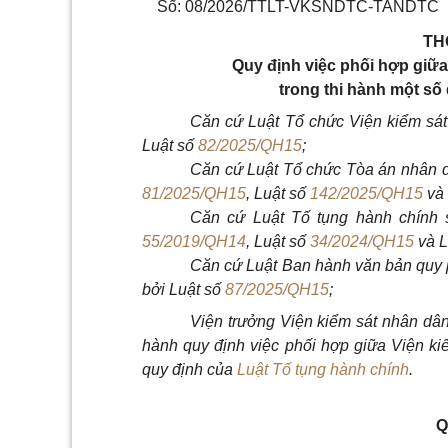
Số: 08/2026/TTLT-VKSNDTC-TANDTC
TH
Quy định việc phối hợp giữa
trong thi hành một số
Căn cứ Luật Tổ chức Viện kiểm sá
Luật số
82/2025/QH15
;
Căn cứ Luật Tổ chức Tòa án nhân 
81/2025/QH15
, Luật số
142/2025/QH15
và 
Căn cứ Luật
Tố tụng hành chính
55/2019/QH14
, Luật số
34/2024/QH15
và L
Căn cứ Luật Ban hành văn bản quy
bởi Luật số
87/2025/QH15
;
Viện trưởng Viện kiểm sát nhân dân
hành quy định việc phối hợp giữa Viện ki
quy định của
Luật Tố tụng hành chính
.
Q