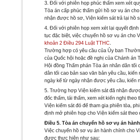
3. Đối với phiên họp phúc thẩm xem xét qu
Tòa án cấp phúc thẩm gửi hồ sơ vụ án cho 
nhận được hồ sơ, Viện kiểm sát trả lại hồ 
4. Đối với phiên họp xem xét lại quyết đị
tục đặc biệt, việc chuyển hồ sơ vụ án cho 
khoản 2 Điều 294 Luật TTHC
.
Trường hợp có yêu cầu của Ủy ban Thường
của Quốc hội hoặc đề nghị của Chánh án Tò
Hội đồng Thẩm phán Tòa án nhân dân tối ca
dân tối cao bản sao văn bản yêu cầu, kiến 
ngày kể từ ngày nhận được yêu cầu, kiến n
5. Trường hợp Viện kiểm sát đã nhận được
đốc thẩm, tái thẩm, xem xét kiến nghị theo 
Viện kiểm sát đó để tham gia phiên tòa, ph
định mở phiên họp cho Viện kiểm sát theo
Điều 5. Tòa án chuyển hồ sơ vụ án hành
Việc chuyển hồ sơ vụ án hành chính cho Vi
được thực hiện như sau: