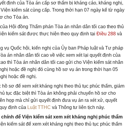
yết định của Tòa án cấp sơ thẩm bị kháng cáo, kháng nghị,
Viện kiểm sát cùng cấp. Trong thời hạn 07 ngày kể từ ngày
sơ cho Tòa án.
nh của Hội đồng Thẩm phán Tòa án nhân dân tối cao theo thủ
Viện kiểm sát được thực hiện theo quy định tại
Điều 288
và
 vụ Quốc hội, kiến nghị của Ủy ban Pháp luật và Tư pháp
a án nhân dân tối cao về việc xem xét lại quyết định của
o thì Tòa án nhân dân tối cao gửi cho Viện kiểm sát nhân
nghị hoặc đề nghị đó cùng hồ sơ vụ án trong thời hạn 05
ghị hoặc đề nghị.
 hồ sơ để xem xét kháng nghị theo thủ tục phúc thẩm, giám
thủ tục đặc biệt thì Tòa án không phải chuyển hồ sơ cho
iên họp mà chỉ gửi quyết định đưa vụ án ra xét xử, quyết
 quy định của
Luật TTHC
và Thông tư liên tịch này.
 chính để Viện kiểm sát xem xét kháng nghị phúc thẩm
ện kiểm sát để xem xét kháng nghị theo thủ tục phúc thẩm