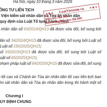
Hà Nội, ngày 10 tháng 3 năm 2026
ÔNG TƯ LIÊN TỊCH
 Viện kiểm sát nhân dân và Tòa án nhân dân
Hiệu lực: Đã biết
Tình trạng hiệu lực: Đã biết
 quy định của Luật
Tố tụng hành chính
t nhân dân số
63/2014/QH13
đã được sửa đổi, bổ sung bởi
dân số
34/2024/QH15
đã được sửa đổi, bổ sung bởi Luật số
Luật số
150/2025/QH15
;
 số
93/2015/QH13
đã được sửa đổi, bổ sung bởi Luật số
uật số
85/2025/QH15
;
 phạm pháp luật số
64/2025/QH15
đã được sửa đổi, bổ sung
 tối cao và Chánh án Tòa án nhân dân tối cao liên tịch ban
ểm sát nhân dân và Tòa án nhân dân trong thi hành một số
Chương I
UY ĐỊNH CHUNG