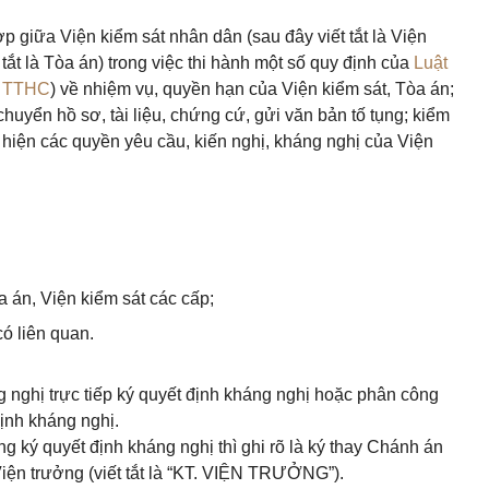
ợp giữa Viện kiểm sát nhân dân (sau đây viết tắt là Viện
tắt là Tòa án) trong việc thi hành một số quy định của
Luật
t TTHC
) về nhiệm vụ, quyền hạn của Viện kiểm sát, Tòa án;
huyển hồ sơ, tài liệu, chứng cứ, gửi văn bản tố tụng; kiểm
ực hiện các quyền yêu cầu, kiến nghị, kháng nghị của Viện
 án, Viện kiểm sát các cấp;
có liên quan.
 nghị trực tiếp ký quyết định kháng nghị hoặc phân công
ịnh kháng nghị.
ký quyết định kháng nghị thì ghi rõ là ký thay Chánh án
Viện trưởng (viết tắt là “KT. VIỆN TRƯỞNG”).