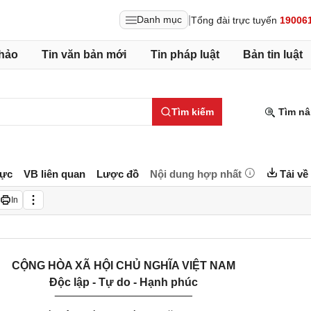
|
Danh mục
Tổng đài trực tuyến
19006
hảo
Tin văn bản mới
Tin pháp luật
Bản tin luật
Tìm kiếm
Tìm nâ
lực
VB liên quan
Lược đồ
Nội dung hợp nhất
Tải về
In
CỘNG HÒA XÃ HỘI CHỦ NGHĨA VIỆT NAM
Độc lập - Tự do - Hạnh phúc
______________________