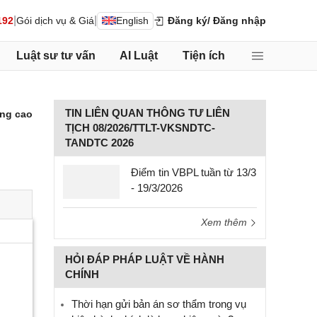
|
|
192
Gói dịch vụ & Giá
English
Đăng ký
/ Đăng nhập
Luật sư tư vấn
AI Luật
Tiện ích
TIN LIÊN QUAN THÔNG TƯ LIÊN
ng cao
TỊCH 08/2026/TTLT-VKSNDTC-
TANDTC 2026
Điểm tin VBPL tuần từ 13/3
- 19/3/2026
Xem thêm
HỎI ĐÁP PHÁP LUẬT VỀ HÀNH
CHÍNH
Thời hạn gửi bản án sơ thẩm trong vụ