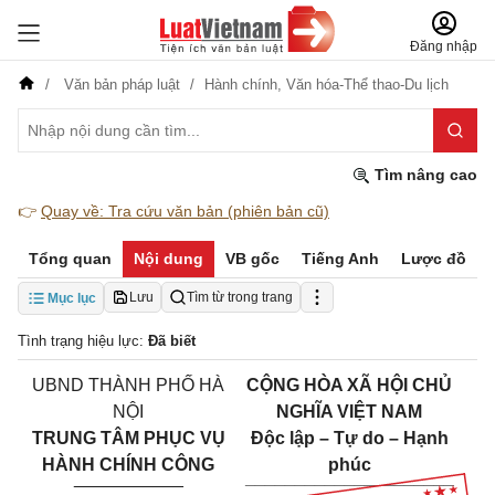
Đăng nhập
Văn bản pháp luật
Hành chính,
Văn hóa-Thể thao-Du lịch
Tìm nâng cao
👉
Quay về: Tra cứu văn bản (phiên bản cũ)
Tổng quan
Nội dung
VB gốc
Tiếng Anh
Lược đồ
Lưu
Tìm từ trong trang
Mục lục
Tình trạng hiệu lực:
Đã biết
UBND THÀNH PHỐ HÀ
CỘNG HÒA XÃ HỘI CHỦ
NỘI
NGHĨA VIỆT NAM
TRUNG TÂM PHỤC VỤ
Độc lập – Tự do – Hạnh
HÀNH CHÍNH CÔNG
phúc
___________
_____________________