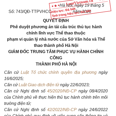
Hà Nội, ngày 19 tháng 5
Hiệu lực: Đã biết
Tình trạng hiệu lực: Đã biết
Số: 743/QĐ-TTPVHCC
năm 2026
QUYẾT ĐỊNH
Phê duyệt phương án tái cấu trúc thủ tục hành
chính lĩnh vực Thể thao thuộc
phạm vi quản lý nhà nước của Sở Văn hóa và Thể
thao thành phố Hà Nội
GIÁM ĐỐC TRUNG TÂM PHỤC VỤ HÀNH CHÍNH
CÔNG
THÀNH PHỐ HÀ NỘI
Căn cứ
Luật Tổ chức chính quyền địa phương
ngày
16/6/2025;
Căn cứ
Luật Giao dịch điện tử
ngày 22/6/2023;
Căn cứ Nghị định số
45/2020/NĐ-CP
ngày 08/4/2020
của Chính phủ về thực hiện thủ tục hành chính trên môi
trường điện tử;
Căn cứ Nghị định số
42/2022/NĐ-CP
ngày 24/6/2022
của Chính phủ quy định về việc cung cấp thông tin và