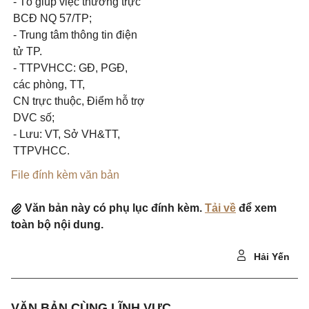
- Tổ giúp việc thường trực
BCĐ NQ 57/TP;
- Trung tâm thông tin điện
tử TP.
- TTPVHCC: GĐ, PGĐ,
các phòng, TT,
CN trực thuộc, Điểm hỗ trợ
DVC số;
- Lưu: VT, Sở VH&TT,
TTPVHCC.
File đính kèm văn bản
Văn bản này có phụ lục đính kèm.
Tải về
để xem
toàn bộ nội dung.
Hải Yến
VĂN BẢN CÙNG LĨNH VỰC