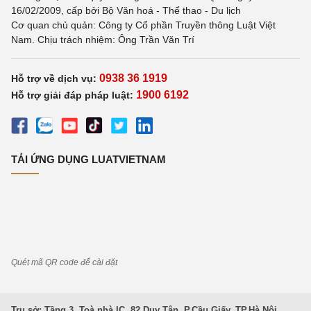
16/02/2009, cấp bởi Bộ Văn hoá - Thể thao - Du lịch
Cơ quan chủ quản: Công ty Cổ phần Truyền thông Luật Việt
Nam. Chịu trách nhiệm: Ông Trần Văn Trí
0938 36 1919
Hỗ trợ về dịch vụ:
1900 6192
Hỗ trợ giải đáp pháp luật:
TẢI ỨNG DỤNG LUATVIETNAM
Quét mã QR code để cài đặt
Trụ sở: Tầng 3, Toà nhà IC, 82 Duy Tân, P.Cầu Giấy, TP.Hà Nội