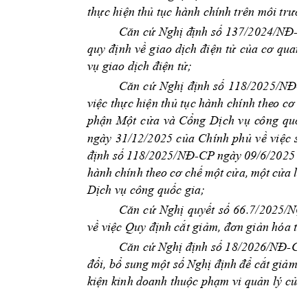
th
c hi
n t
h
 t
ự
ệ
ủ
ục hành chính 
trên môi trườn
 Ngh
nh s
-C
Căn cứ
ị
đ
ị
ố
137/2024/NĐ
nh 
v
giao 
d
n 
t
c
quy 
đị
ề
ịch 
đi
ệ
ử
ủa 
cơ 
quan 
v
 giao d
n 
t
; 
ụ
ịch điệ
ử
Ngh
nh 
s
-
Căn 
cứ
ị
đị
ố
118/2025/NĐ
vi
c th
c hi
n th
 t
ệ
ự
ệ
ủ
ục hành chính the
o cơ c
ph
n 
M
t 
c
a 
và 
C
ng 
D
ch 
v
c
ông 
qu
c
ậ
ộ
ử
ổ
ị
ụ
ố
ngày 
31/12/2025 
c
a 
Chính 
ph
v
vi
c 
s
ủ
ủ
ề
ệ
ử
nh 
s
-CP
ngày 
09/6/2025 
c
đị
ố
118/2025/NĐ
m
t 
c
a, 
m
t 
c
a 
liê
hành 
chính 
theo 
cơ 
chế
ộ
ử
ộ
ử
D
ch v
 công qu
c gi
a; 
ị
ụ
ố
Ngh
quy
t 
s
66
.7/2025
/NQ
Căn 
cứ
ị
ế
ố
v
vi
nh c
t gi
n hóa t
h
ề
ệc Quy đị
ắ
ảm, đơn giả
Ngh
nh 
s
-CP
Căn cứ
ị
đị
ố
18/2026/NĐ
i, 
b
 su
ng m
t s
Ngh
c
t 
gi
đổ
ổ
ộ
ố
ị
định 
để
ắ
ảm, 
ki
n kinh doan
h thu
c ph
m vi qu
n lý c
a 
ệ
ộ
ạ
ả
ủ