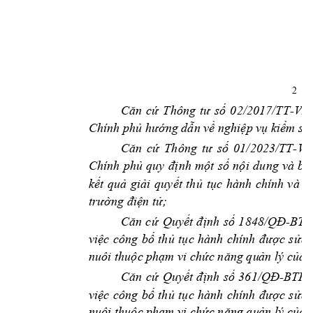
2 
02/2017/TT-V
Căn 
cứ
Thông 
tư 
số
Chính ph
ng d
n v
 nghi
p v
ki
m soá
ủ
hư
ớ
ẫ
ề
ệ
ụ
ể
01/2023/TT-V
Căn 
cứ
Thông 
tư 
số
Chính 
ph
nh 
m
t 
s
n
i 
dung 
và 
bi
ủ
quy 
đị
ộ
ố
ộ
k
t 
qu
gi
i 
quy
t 
th
t
c 
hành 
chính 
và
t
ế
ả
ả
ế
ủ
ụ
n t
; 
trường điệ
ử
-
Căn 
cứ 
Quyết 
định 
số 
1848/QĐ
BTP
việc 
công 
bố 
thủ 
tục 
hành 
chính 
được 
sửa 
nuôi thuộc ph
ạm vi chức năng qu
ản lý của 
-
Căn 
cứ 
Quyết 
định 
số 
361/QĐ
BTP 
việc 
công 
bố 
thủ 
tục 
hành 
chính 
được 
sửa 
nuôi thuộc ph
ạm vi chức năng qu
ản lý của 