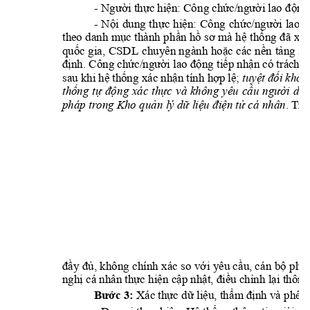
- 
i th
c hi
n: Côn
g ch
ng 
Ngư
ờ
ự
ệ
ứ
c/ngư
ời lao đ
ộ
- 
N
i 
dung 
t
h
c 
hi
n: 
Công 
ch
c/n
ộ
ự
ệ
ứ
gư
ời 
lao 
đ
theo danh 
m
c 
thành 
ph
n h
th
ụ
ầ
ồ
sơ 
mà 
hệ
ố
ng 
đã 
xác
qu
c 
gia, 
CSDL 
chu
yên ng
ành 
ho
c 
các 
n
n 
t
ng 
s
ố
ặ
ề
ả
ố
nh. Công ch
ng ti
p nh
n có trách n
đị
ứ
c/ngư
ời lao độ
ế
ậ
sau khi h
th
ng xác nh
n tính h
p 
l
; 
tuy
i khôn
ệ
ố
ậ
ợ
ệ
ệt đố
th
ng 
t
n
g 
xác 
th
c
và 
không 
yêu 
c
i 
dân
ố
ự
độ
ự
ầu 
ngườ
pháp trong Kho qu
n lý d
li
n t
 cá
 nhân
ả
ữ
ệu
 điệ
ử
. Trư
, không 
c
hính xá
c 
so v
i 
yêu c
u, cá
n 
b
ph
i
đầy đ
ủ
ớ
ầ
ộ
ả
ngh
 cá nhân th
c hi
n 
c
p nh
u ch
nh
 l
i thông
ị
ự
ệ
ậ
ậ
t, đi
ề
ỉ
ạ
c 3:
 Xác th
c d
li
u, th
nh và phê 
Bư
ớ
ự
ữ
ệ
ẩ
m đị