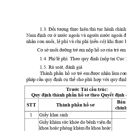
ng th
c hi
n th
 t
c hành chín
h: 
1.3. Đố
i tư
ợ
ự
ệ
ủ
ụ
Nam đ
ịnh 
cư 
ở
nước 
ngoài 
và 
người 
nư
ớc ng
oài 
đan
nh
n con nuôi, l
 p
hí và chi phí (n
u 
có) khi th
c hi
ậ
ệ
ế
ự
ệ
ng
 t
r
 e
m 
n
p h
a
 t
r
Cơ
sở
n
uô
i 
d
ưỡ
ẻ
ộ
ồ
s
ơ
 c
ủ
ẻ
em
 đ
1.4. Phí/l
 phí: 
nh 
(n
p t
i C
ệ
Theo qu
y đị
ộ
ạ
ụ
c Hà
1.5
. Rà soát, đánh giá
tr
c nh
n
 là
m
 co
n n
Thành 
phần 
hồ 
sơ 
ẻ
em
đ
ượ
ậ
p
h
áp
cần qu
y định cụ thể cho phù 
hợp với quy định c
c Tái c
u trúc: 
Trướ
ấ
nh thành ph
n 
h
n
h cô
Quy đị
ầ
ồ
sơ theo Quyế
t đ
ị
B
n 
ả
STT
Thành ph
n h
ầ
ồ
sơ
chính 
Gi
y khai sinh 
1 
ấ
Gi
y 
khám 
s
c 
kh
e 
do 
b
nh 
vi
ấ
ứ
ỏ
ệ
ện 
đa 
khoa 
ho
c 
ặc 
phòn
g 
khám 
đa 
khoa 
hoặ