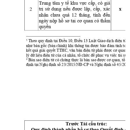
Trung 
tâ
m 
y 
t
khu 
v
c 
c
p, 
có 
giá 
ế
ự
ấ
tr
s
d
ng 
n
c 
l
p, 
c
p, 
xác 
2 
x 
ị
ử
ụ
ếu 
đượ
ậ
ấ
nh
n 
ận 
chưa 
quá 
12 
tháng, 
tính 
đế
ngày 
n
p
h
m 
ộ
ồ
sơ 
tại 
cơ 
quan 
có 
th
ẩ
quy
n 
ề
nh t
u 13 Lu
t 
Giao d
n t
Theo 
quy đị
ại Đi
ều 10, Điề
ậ
ịch điệ
ử
n
1
n g
c 
(b
n chính) 
khi 
c 
b
m tính t
oàn
như b
ả
ố
ả
thông t
in đượ
ảo đ
ả
k
t 
qu
gi
i quy
n t
ph
ế
ả
ả
ết TTHC
, văn 
bản 
điệ
ử
ải được 
cơ 
quan 
c
lý d
li
n t
 c
a cá nhân, t
ch
 ph
c v
vi
c tái s
 
ữ
ệu đ
iệ
ử
ủ
ổ
ức để
ụ
ụ
ệ
ử
 B
n t
 có 
ch
ng th
c 
là b
c
2
ản 
sao điệ
ử
ứ
ự
ản 
sao được cơ qu
an, tổ
nh t
i 
Ng
h
nh 
s
-
CP v
à Ng
h
nh 
s
đị
ạ
ị
đị
ố
23/2015/NĐ
ị
đị
ố
45/202
c Tái c
u trúc: 
Trướ
ấ
nh thành ph
n 
h
n
h cô
Quy đị
ầ
ồ
sơ theo Quyế
t đ
ị