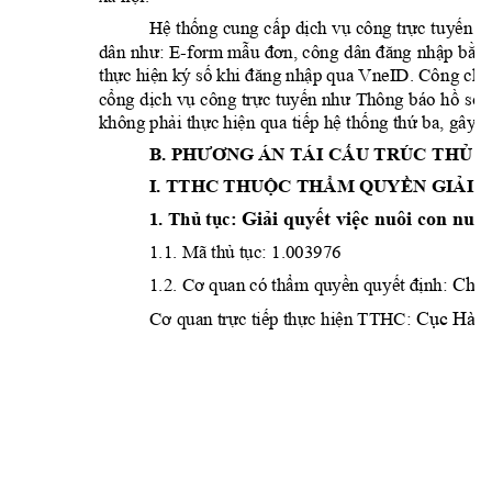
H
th
ng 
cung 
c
p 
d
ch 
v
công 
tr
c 
tu
y
n ti
ệ
ố
ấ
ị
ụ
ự
ế
-form 
m
p 
b
ng
dân như
: E
ẫu 
đơn, côn
g 
dân 
đăng 
nh
ậ
ằ
th
c hi
n ký s
p qu
a VneID. Cô
ng ch
ự
ệ
ố
khi
 đăng nhậ
ứ
c
ng d
ch v
c
ông 
tr
c 
tuy
ổ
ị
ụ
ự
ến 
như 
Thông 
báo 
h
ồ
sơ 
không ph
i th
c hi
n 
qua ti
p h
th
ng th
 ba,
 gâ
y l
ả
ự
ệ
ế
ệ
ố
ứ
U TRÚC T
H
 T
B. PHƯƠNG ÁN TÁI
 CẤ
Ủ
I. TTHC THU
C TH
M QUY
N GI
I 
Ộ
Ẩ
Ề
Ả
1. Th
 t
c: 
Giải quyết việc nuôi con nuô
ủ
ụ
1.1. Mã th
 t
c: 
1.0039
76 
ủ
ụ
Ch
 
m quy
n qu
y
nh: 
ủ
1.2. Cơ quan có thẩ
ề
ết đị
C
c ti
p th
c 
hi
n TTHC: 
ục Hành
Cơ quan trự
ế
ự
ệ