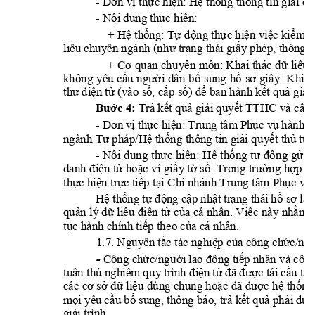
- 
th
c hi
n: H
th
ng thôn
g tin gi
i q
Đơn vị
ự
ệ
ệ
ố
ả
- N
i dung th
c hi
n:
ộ
ự
ệ
    + H
th
ng: T
ng th
c hi
n 
vi
c ki
ệ
ố
ự
độ
ự
ệ
ệ
ể
m t
li
ng thái gi
ệu chuyên ngành (nh
ư trạ
ấ
y phép, thông t
li
u 
+ Cơ 
quan 
chu
yên 
môn: Khai 
thác 
d
ữ
ệ
không 
yêu 
c
i 
dân 
b
sung 
h
y. 
Khi 
h
ầu 
ngườ
ổ
ồ
sơ 
gi
ấ
n t
(vào s
, c
p
 s
 ban hành k
t
 qu
 gi
i
thư điệ
ử
ổ
ấ
ố
) đ
ể
ế
ả
ả
c 4:
Tr
 k
t qu
 gi
i quy
t TTHC và c
p
Bư
ớ
ả
ế
ả
ả
ế
ậ
- 
th
c hi
n: 
Trung tâm 
Ph
c v
hành c
Đơn 
vị
ự
ệ
ụ
ụ
th
ng thông tin gi
i q
u
y
t th
 t
c
ngành Tư pháp/Hệ
ố
ả
ế
ủ
ụ
- 
N
i 
dung 
t
h
c 
hi
n: 
H
th
ng
t
ng 
g
i 
ộ
ự
ệ
ệ
ố
ự
độ
ử
n t
 ho
c 
ví 
gi
y t
 s
ng 
h
p p
danh đi
ệ
ử
ặ
ấ
ờ
ố. 
Tron
g trườ
ợ
th
c hi
n tr
c ti
p t
i 
Chi nhánh Trung t
âm Ph
c v
ự
ệ
ự
ế
ạ
ụ
ụ
H
th
ng 
t
ng 
c
p nh
t 
tr
ng thái 
h
ệ
ố
ự
độ
ậ
ậ
ạ
ồ
sơ là 
qu
n lý d
li
n t
c
a cá nhân. V
i
c nà
y nh
m 
ả
ữ
ệu
 điệ
ử
ủ
ệ
ằ
t
c hành chính ti
p the
o c
a cá
 nhân.
ụ
ế
ủ
1.7. Nguyên t
c tác ng
hi
p c
a côn
g ch
ắ
ệ
ủ
ức/ng
- 
Công ch
ng ti
p nh
n và côn
ứ
c/ngư
ời 
lao độ
ế
ậ
tuân th
 nghiêm qu
y 
n t
c tái c
u trú
ủ
trình điệ
ử
đã đượ
ấ
 d
li
u
 dùng chung ho
c h
th
ng
các cơ sở
ữ
ệ
ặ
c đã đư
ợ
ệ
ố
m
i yêu 
c
u b
sung, thông báo, tr
 k
t qu
ph
ọ
ầ
ổ
ả
ế
ả
ải 
đượ
gi
i trình.
ả