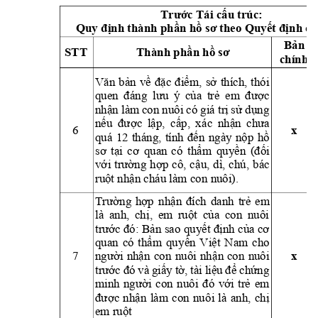
c Tái c
u trúc: 
Trướ
ấ
nh thành ph
n h
n
h cô
Quy đị
ầ
ồ
sơ theo
 Quyế
t đ
ị
B
n 
ả
STT
Thành ph
n h
ầ
ồ
sơ
chính 
V
n 
v
m, 
s
thích, 
thói
ăn 
bả
ề
đặc 
điể
ở
a 
tr
c 
quen 
đáng 
lưu 
ý 
củ
ẻ
em 
đượ
nh
n làm 
con nuôi 
có giá tr
s
 d
ng 
ậ
ị
ử
ụ
n
c 
l
p, 
c
p, 
xá
c 
nh
ếu 
đượ
ậ
ấ
ận 
chưa 
6 
x 
n 
ngà
y 
n
p 
h
quá 
12 
tháng, 
tính 
đế
ộ
ồ
m 
qu
y
n 
i 
sơ 
tại 
cơ 
quan 
c
ó 
thẩ
ề
(đ
ố
v
ng 
h
p 
cô, 
c
u, 
dì, 
chú,
bác 
ới 
trườ
ợ
ậ
ru
t nh
n cháu làm con
 nuôi). 
ộ
ậ
ng 
h
p 
nh
em 
Trư
ờ
ợ
ận 
đích 
danh 
trẻ
là 
anh, 
ch
, 
em 
ru
t 
c
a 
con 
nuôi
ị
ộ
ủ
n s
ao qu
y
nh c
trư
ớc đó: 
Bả
ết 
đị
ủa cơ 
quan 
có 
th
m 
qu
y
n 
Vi
t 
Na
m 
cho 
ẩ
ề
ệ
7 
i 
nh
n 
co
n 
nuôi 
nh
n 
con
nuô
i 
x 
ngườ
ậ
ậ
y 
t
, 
tài 
li
ch
ng 
trư
ớc 
đó 
và 
giấ
ờ
ệu 
để
ứ
i 
tr
em 
minh 
ngư
ời 
con 
nuôi 
đó 
vớ
ẻ
c 
nh
n 
là
m 
con 
nu
ôi 
là 
anh, 
ch
đượ
ậ
ị
em ru
t 
ộ