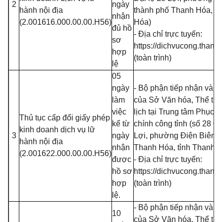
2
ngày
hành nội địa
thành phố Thanh Hóa, tỉ
nhận
(2.001616.000.00.00.H56)
Hóa)
đủ hồ
- Địa chỉ trực tuyến:
sơ
https://dichvucong.thanh
hợp
(toàn trình)
lệ
05
ngày
- Bộ phận tiếp nhận và tr
làm
của Sở Văn hóa, Thể th
việc
lịch tại Trung tâm Phục 
Thủ tục cấp đổi giấy phép
kể từ
chính công tỉnh (số 28 Đạ
kinh doanh dịch vụ lữ
3
ngày
Lợi, phường Điện Biên, 
hành nội địa
nhận
Thanh Hóa, tỉnh Thanh 
(2.001622.000.00.00.H56)
được
- Địa chỉ trực tuyến:
hồ sơ
https://dichvucong.thanh
hợp
(toàn trình)
lệ.
- Bộ phận tiếp nhận và tr
10
của Sở Văn hóa, Thể th