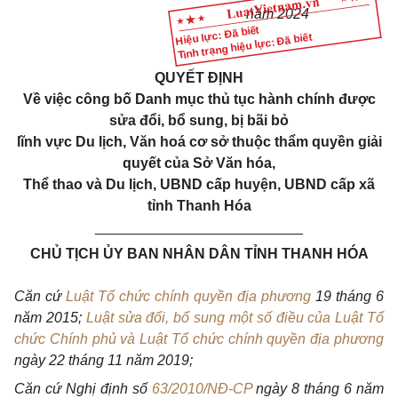
năm 2024
Hiệu lực: Đã biết
Tình trạng hiệu lực: Đã biết
QUYẾT ĐỊNH
Về việc công bố Danh mục thủ tục hành chính được
sửa đổi, bổ sung, bị bãi bỏ
lĩnh vực Du lịch, Văn hoá cơ sở thuộc thẩm quyền giải
quyết của Sở Văn hóa,
Thể thao và Du lịch, UBND cấp huyện, UBND cấp xã
tỉnh Thanh Hóa
__________________________
CHỦ TỊCH ỦY BAN NHÂN DÂN TỈNH THANH HÓA
Căn cứ
Luật Tổ chức chính quyền địa phương
19 tháng 6
năm 2015;
Luật sửa đổi, bổ sung một số điều của Luật Tổ
chức Chính phủ và Luật Tổ chức chính quyền địa phương
ngày 22 tháng 11 năm 2019;
Căn cứ Nghị định số
63/2010/NĐ-CP
ngày 8 tháng 6 năm