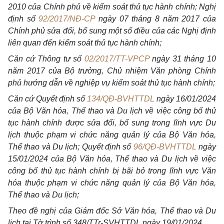
2010 của
Chính phủ về kiểm soát thủ tục hành chính; Nghị
định số
92/2017/NĐ-CP
ngày
07 tháng 8 năm 2017 của
Chính phủ sửa đổi, bổ sung một số điều của các Nghị định
liên quan đến kiểm soát thủ tục hành chính;
Căn cứ Thông tư số
02/2017/TT-VPCP
ngày 31 tháng 10
năm 2017 của Bộ trưởng, Chủ nhiệm Văn phòng Chính
phủ hướng dẫn về nghiệp vụ kiểm soát thủ tục hành chính;
Căn cứ Quyết định số
134/QĐ-BVHTTDL
ngày 16/01/2024
của Bộ Văn hóa, Thể thao và Du lịch về việc công bố thủ
tục hành chính được sửa đổi, bổ sung trong lĩnh vực Du
lịch thuộc phạm vi chức năng quản lý của Bộ Văn hóa,
Thể thao và Du lịch; Quyết định số
96/QĐ-BVHTTDL
ngày
15/01/2024 của Bộ Văn hóa, Thể thao và Du lịch về việc
công bố thủ tục hành chính bị bãi bỏ trong lĩnh vực Văn
hóa thuộc phạm vi chức năng quản lý của Bộ Văn hóa,
Thể thao và Du lịch;
Theo đề nghị của Giám đốc Sở Văn hóa, Thể thao và Du
lịch tại Tờ trình
số 348/TTr-SVHTTDL ngày 19/01/2024.