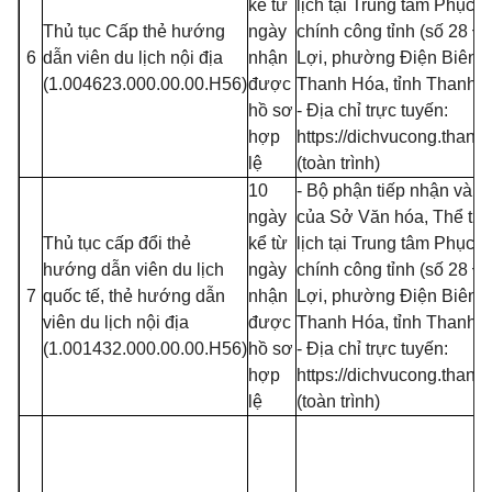
kể từ
lịch tại Trung tâm Phục 
Thủ tục Cấp thẻ hướng
ngày
chính công tỉnh (số 28 Đạ
6
dẫn viên du lịch nội địa
nhận
Lợi, phường Điện Biên, 
(1.004623.000.00.00.H56)
được
Thanh Hóa, tỉnh Thanh 
hồ sơ
- Địa chỉ trực tuyến:
hợp
https://dichvucong.thanh
lệ
(toàn trình)
10
- Bộ phận tiếp nhận và tr
ngày
của Sở Văn hóa, Thể th
Thủ tục cấp đổi thẻ
kể từ
lịch tại Trung tâm Phục 
hướng dẫn viên du lịch
ngày
chính công tỉnh (số 28 Đạ
7
quốc tế, thẻ hướng dẫn
nhận
Lợi, phường Điện Biên, 
viên du lịch nội địa
được
Thanh Hóa, tỉnh Thanh 
(1.001432.000.00.00.H56)
hồ sơ
- Địa chỉ trực tuyến:
hợp
https://dichvucong.thanh
lệ
(toàn trình)