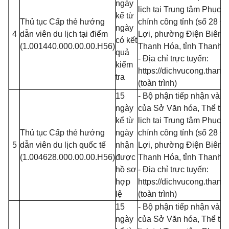
ngày
lịch tại Trung tâm Phục 
kể từ
Thủ tục Cấp thẻ hướng
chính công tỉnh (số 28 Đạ
ngày
4
dẫn viên du lịch tại điểm
Lợi, phường Điện Biên, 
có kết
(1.001440.000.00.00.H56)
Thanh Hóa, tỉnh Thanh 
quả
- Địa chỉ trực tuyến:
kiểm
https://dichvucong.thanh
tra
(toàn trình)
15
- Bộ phận tiếp nhận và tr
ngày
của Sở Văn hóa, Thể th
kể từ
lịch tại Trung tâm Phục 
Thủ tục Cấp thẻ hướng
ngày
chính công tỉnh (số 28 Đạ
5
dẫn viên du lịch quốc tế
nhận
Lợi, phường Điện Biên, 
(1.004628.000.00.00.H56)
được
Thanh Hóa, tỉnh Thanh 
hồ sơ
- Địa chỉ trực tuyến:
hợp
https://dichvucong.thanh
lệ
(toàn trình)
15
- Bộ phận tiếp nhận và tr
ngày
của Sở Văn hóa, Thể th