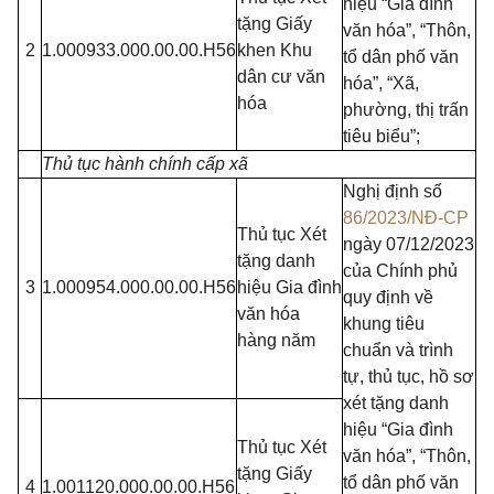
hiệu “Gia đình
tặng Giấy
văn hóa”, “Thôn,
2
1.000933.000.00.00.H56
khen Khu
tổ dân phố văn
dân cư văn
hóa”, “Xã,
hóa
phường, thị trấn
tiêu biểu”;
Thủ tục hành chính cấp xã
Nghị định số
86/2023/NĐ-CP
Thủ tục Xét
ngày 07/12/2023
tặng danh
của Chính phủ
3
1.000954.000.00.00.H56
hiệu Gia đình
quy định về
văn hóa
khung tiêu
hàng năm
chuẩn và trình
tự, thủ tục, hồ sơ
xét tặng danh
hiệu “Gia đình
Thủ tục Xét
văn hóa”, “Thôn,
tặng Giấy
tổ dân phố văn
4
1.001120.000.00.00.H56