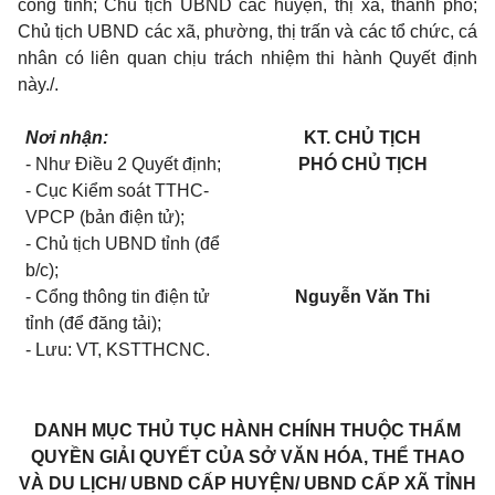
công tỉnh; Chủ tịch UBND các huyện, thị xã, thành phố;
Chủ tịch UBND các xã, phường, thị trấn và các tổ chức, cá
nhân có liên quan chịu trách nhiệm thi hành Quyết định
này./.
Nơi nhận:
KT. CHỦ TỊCH
- Như Điều 2 Quyết định;
PHÓ CHỦ TỊCH
- Cục Kiểm soát TTHC-
VPCP (bản điện tử);
- Chủ tịch UBND tỉnh (để
b/c);
- Cổng thông tin điện tử
Nguyễn Văn Thi
tỉnh (để đăng tải);
- Lưu: VT, KSTTHCNC.
DANH MỤC
THỦ TỤC HÀNH CHÍNH THUỘC THẨM
QUYỀN GIẢI QUYẾT CỦA SỞ VĂN HÓA,
THỂ THAO
VÀ DU LỊCH/ UBND CẤP HUYỆN/ UBND CẤP XÃ TỈNH