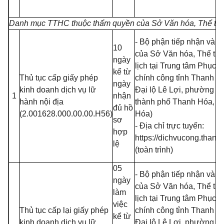
Danh mục TTHC thuộc thẩm quyền của Sở Văn hóa, Thể thao
- Bộ phận tiếp nhận và tr
10
của Sở Văn hóa, Thể th
ngày
lịch tại Trung tâm Phục 
kể từ
Thủ tục cấp giấy phép
chính công tỉnh Thanh H
ngày
kinh doanh dịch vụ lữ
Đại lộ Lê Lợi, phường Đi
1
nhận
hành nội địa
thành phố Thanh Hóa, tỉ
đủ hồ
(2.001628.000.00.00.H56)
Hóa)
sơ
- Địa chỉ trực tuyến:
hợp
https://dichvucong.thanh
lệ
(toàn trình)
05
- Bộ phận tiếp nhận và tr
ngày
của Sở Văn hóa, Thể th
làm
lịch tại Trung tâm Phục 
việc
Thủ tục cấp lại giấy phép
chính công tỉnh Thanh H
kể từ
kinh doanh dịch vụ lữ
Đại lộ Lê Lợi, phường Đi