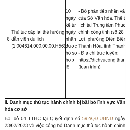
10
- Bộ phận tiếp nhận và tr
ngày
của Sở Văn hóa, Thể th
kể từ
lịch tại Trung tâm Phục 
Thủ tục cấp lại thẻ hướng
ngày
chính công tỉnh (số 28 Đạ
8
dẫn viên du lịch
nhận
Lợi, phường Điện Biên, 
(1.004614.000.00.00.H56)
được
Thanh Hóa, tỉnh Thanh 
hồ sơ
- Địa chỉ trực tuyến:
hợp
https://dichvucong.thanh
lệ
(toàn trình)
II. Danh mục thủ tục hành chính bị bãi bỏ lĩnh vực Văn
hóa cơ sở
Bãi bỏ 04 TTHC tại Quyết định số
592/QĐ-UBND
ngày
23/02/2023 về việc công bố Danh mục thủ tục hành chính