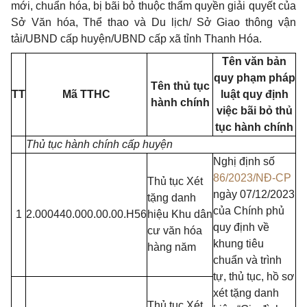
mới, chuẩn hóa, bị bãi bỏ thuộc thẩm quyền giải quyết của
Sở Văn hóa, Thể thao và Du lịch/ Sở Giao thông vận
tải/UBND cấp huyện/UBND cấp xã tỉnh Thanh Hóa.
Tên văn bản
quy phạm pháp
Tên thủ tục
TT
Mã TTHC
luật quy định
hành chính
việc bãi bỏ thủ
tục hành chính
Thủ tục hành chính cấp huyện
Nghị định số
86/2023/NĐ-CP
Thủ tục Xét
ngày 07/12/2023
tặng danh
của Chính phủ
1
2.000440.000.00.00.H56
hiệu Khu dân
quy định về
cư văn hóa
khung tiêu
hàng năm
chuẩn và trình
tự, thủ tục, hồ sơ
xét tặng danh
Thủ tục Xét