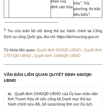
khen Gia
hóa”, “Xã,
đình văn hóa
phường, thị trấn
tiêu biểu”;
_________________________
1
Tra cứu toàn bộ nội dung thủ tục hành chính tại Cổng
Dịch vụ công Quốc gia, địa chỉ: https://dichvucong.gov.vn
Từ khóa liên quan:
Quyết định 592/QĐ-UBND
,
Quyết định
2707/QĐ-UBND
,
Quyết định 3346/QĐ-UBND
VĂN BẢN LIÊN QUAN QUYẾT ĐỊNH 440/QĐ-
UBND
Quyết định 3346/QĐ-UBND của Ủy ban nhân dân
01
tỉnh Thanh Hóa về việc công bố Danh mục thủ tục
hành chính sửa đổi, bổ sung trong lĩnh vực Du lịch