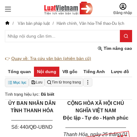
Đăng nhập
Văn bản pháp luật
Hành chính,
Văn hóa-Thể thao-Du lịch
Tìm nâng cao
👉
Quay về: Tra cứu văn bản (phiên bản cũ)
Tổng quan
Nội dung
VB gốc
Tiếng Anh
Lược đồ
Lưu
Tìm từ trong trang
Mục lục
Tình trạng hiệu lực:
Đã biết
ỦY BAN NHÂN DÂN
CỘNG HÒA XÃ HỘI CHỦ
TỈNH THANH HÓA
NGHĨA VIỆT NAM
_______________
Độc lập - Tự do - Hạnh phúc
______________________
Số: 440/QĐ-UBND
Thanh Hóa, ngày 25 tháng 01