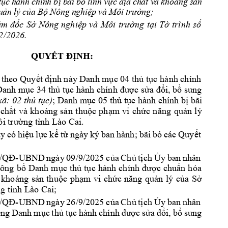
t
ụ
c
 h
àn
h 
ch
ín
h 
b
ị
 b
ãi 
b
ỏ
l
ĩ
n
h 
v
ự
c 
đị
a 
ch
ấ
t
 v
à 
kh
oá
ng
 s
ả
n
u
ả
n
 l
ý 
c
ủ
a 
B
ộ
Nô
ng
 n
gh
i
ệ
p v
à 
Mô
i 
tr
ườ
ng;
ám 
đốc
Sở
Nông 
nghiệp
và 
Môi 
trường
tại
Tờ
trình 
số
2/2026.
QUYẾT
ĐỊNH:
 theo 
Quyết
định
 này Danh 
mục
 04 
thủ
tục
hành chính 
Danh 
mục
 34 
thủ
tục
 hành chính 
được
sửa
đổi,
bổ
 sung 
; Danh 
mục
 05 
thủ
tục
 hành chính 
bị
 bãi 
xã: 02 
thủ
tục)
chất
và 
khoáng 
sản
thuộc
phạm
vi 
chức
năng
quản
lý 
i 
trường
tỉnh
 Lào Cai. 
y 
có 
hiệu
lực
kể
từ
ngày 
ký 
ban 
hành; 
bãi 
bỏ
các 
Quyết
7/QĐ-UBND
ngày 
09/9/2025 
của
Chủ
tịch
Ủy
ban 
nhân 
ông 
bố
Danh 
mục
thủ
tục
hành 
chính 
được
chuẩn
hóa 
 
khoáng 
sản
thuộc
phạm
vi 
chức
năng
quản
lý 
của
Sở
ng
tỉnh
 Lào Cai;
5/QĐ-UBND
ngày 
26/9/2025 
của
Chủ
tịch
Ủy
ban 
nhân 
ng 
Danh 
mục
thủ
tục
hành 
chính 
được
sửa
đổi,
bổ
sung 