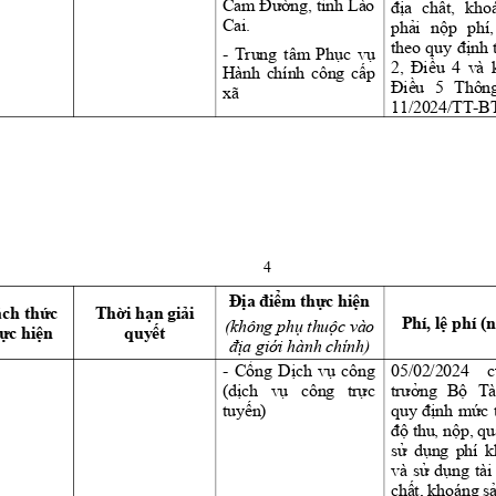
Cam 
Đường,
tỉnh
Lào 
địa
chất,
kho
Cai.
phải
nộp
phí,
theo 
quy 
định
- 
Trung 
tâm 
Phục
vụ
2, 
Điều
4 
và 
Hành 
chính 
công 
cấp
Điều
5 
Thông
xã 
11/2024/TT-B
4
Địa
điểm
thực
hiện
ch 
thức
Thời
hạn
giải
Phí, 
lệ
 phí 
(
(không 
phụ
thuộc
 vào 
hực
hiện
quyết
địa
giới
 hành chính)
- 
Cổng
Dịch
vụ
công 
05/02/2024 
c
(dịch
vụ
công 
trực
trưởng
Bộ
Tà
tuyến)
quy 
định
mức
độ
 thu, 
nộp,
qu
sử
dụng
phí 
k
và 
sử
dụng
tài 
chất,
 khoáng 
s