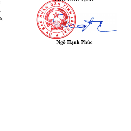
;
;
nh;
Ngô 
Hạnh
 Phúc