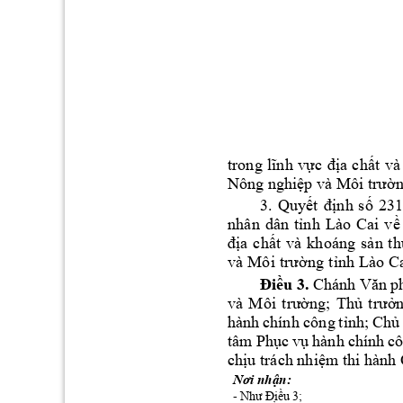
trong 
lĩnh
vực
địa
chất
và
Nông 
nghiệp
 và Môi 
trườ
3. 
Quy
ế
t 
đị
n
h 
s
ố
2
3
nhâ
n 
dân
t
ỉ
n
h 
Lào
C
ai 
v
ề
đị
a
c
h
ấ
t
v
à 
kh
oáng
s
ả
n
t
h
và 
Môi
 tr
ườ
n
g t
ỉ
nh
 Lào
 C
Điều
 3.
Chánh 
Văn
p
và 
Môi 
trường;
Thủ
trưở
hành 
chính công 
tỉnh;
Chủ
tâm 
Phục
vụ
hành 
chính 
cô
chịu
 trách 
nhiệm
 thi hành 
Nơi
nhận:
- 
Như
Điều
 3;