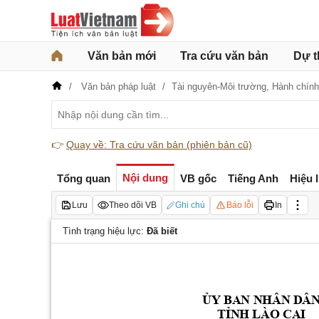
Văn bản mới
Tra cứu văn bản
Dự t
Văn bản pháp luật
Tài nguyên-Môi trường,
Hành chính
👉
Quay về: Tra cứu văn bản (phiên bản cũ)
Nội dung
Tổng quan
VB gốc
Tiếng Anh
Hiệu 
Lưu
Theo dõi VB
Ghi chú
Báo lỗi
In
Tình trạng hiệu lực:
Đã biết
ỦY
 BAN NHÂN DÂ
TỈNH
 LÀO CAI