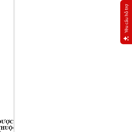
Yêu
cầu
hỗ trợ
ĐƯỢC
SỬA
ĐỔI,
BỔ
 SUNG;
THUỘC
PHẠM
 VI 
CHỨC