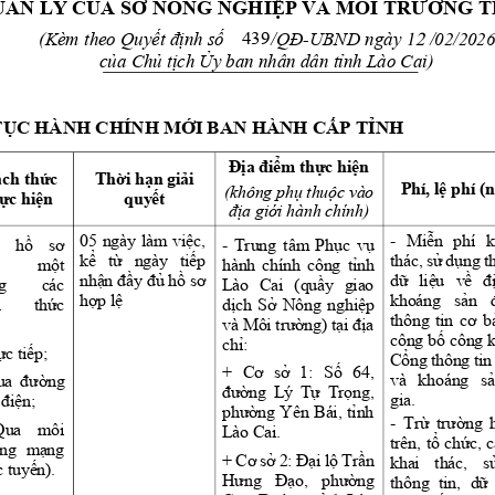
UẢN
 LÝ 
CỦA
SỞ
 NÔNG 
NGHIỆP
 VÀ MÔI 
TRƯỜNG
T
(Kèm theo 
Quyết
định
số
/QĐ-UBND
 ngày      /02/2026
439
12
của
Chủ
tịch
Ủy
 ban nhân dân 
tỉnh
 Lào Cai)
TỤC
 HÀNH CHÍNH 
MỚI
 BAN HÀNH 
CẤP
TỈNH
Địa
điểm
thực
hiện
ch 
thức
Thời
hạn
giải
Phí, 
lệ
 phí 
(
(không 
phụ
thuộc
 vào 
hực
hiện
quyết
địa
giới
 hành chính)
05 
ngày 
làm 
việc,
- 
Miễn
phí 
k
hồ
sơ
- 
Trung 
tâm 
Phục
vụ
kể
từ
ngày 
tiếp
thác, 
sử
dụng
t
một
hành 
chính 
công 
tỉnh
nhận
đầy
đủ
hồ
sơ
dữ
liệu
về
đ
g 
các 
Lào 
Cai 
(quầy
giao 
hợp
lệ
khoáng 
sản
 
thức
dịch
Sở
Nông 
nghiệp
thông 
tin 
cơ
b
và Môi 
trường)
tại
địa
công 
bố
công k
chỉ:
ực
tiếp;
Cổng
thông 
tin
+ 
Cơ
sở
1: 
Số
64, 
và 
khoáng 
s
ua 
đường
đường
Lý 
Tự
Trọng,
gia. 
điện;
phường
Yên 
Bái, 
tỉnh
- 
Trừ
trường
Qua 
môi 
Lào Cai. 
trên, 
tổ
chức,
c
ờng
mạng
+ 
Cơ
sở
2: 
Đại
lộ
Trần
khai 
thác, 
s
c
tuyến).
Hưng
Đạo,
phường
thông 
tin, 
dữ