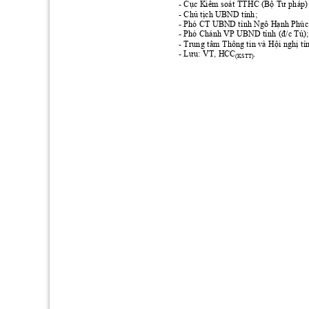
- 
Cục
Kiểm
 soát TTHC 
(Bộ
Tư
 pháp)
- 
Chủ
tịch
 UBND 
tỉnh;
- Phó CT UBND 
tỉnh
 Ngô 
Hạnh
 Phúc
- Phó Chánh VP UBND 
tỉnh
(đ/c
 Tú);
- Trung tâm Thông tin và 
Hội
nghị
tỉ
.
- 
Lưu:
 VT, HCC
(KSTT)