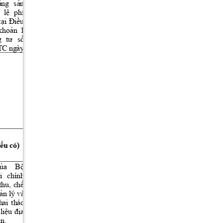
áng 
sản
Chính 
phủ
quy 
định
chi 
tiết
một
số
 
lệ
phí 
điều
và 
biện
pháp 
thi 
hành 
Luật
Địa
tại
Điều
chất
và 
khoáng 
sản
và 
quy 
định
chi 
khoản
1 
tiết
Luật
sửa
đổi,
bổ
 sung 
một
số
điều
 
tư
số
của
Luật
Địa
chất
 và khoáng 
sản;
TC 
ngày 
nếu
 có)
Căn
cứ
 pháp lý
ủa
Bộ
- 
Nghị
định
số
73/2017/NĐ-CP
ngày 
i 
chính 
14/6/2017 
của
 Chính 
phủ
 quy 
định
về
thu, 
chế
thu 
thập,
quản
lý, 
khai 
thác 
và 
sử
dụng
ản
lý và 
thông 
tin, 
dữ
liệu
tài 
nguyên 
và 
môi 
hai 
thác 
trường;
liệu
địa
- 
Thông 
tư
số
87/2025/TT-BNNMT 
ản.
ngày 
31/12/2025 
của
Bộ
trưởng
Bộ