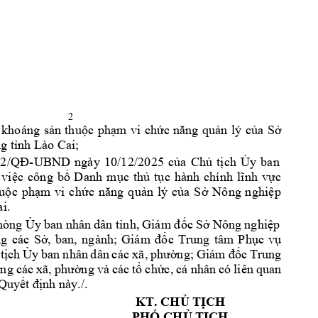
2
 
khoáng 
sản
thuộc
phạm
vi 
chức
năng
quản
lý 
của
Sở
ng
tỉnh
 Lào Cai;
12
/Q
Đ
-UB
ND 
ngà
y 
1
0/12
/20
25 
c
ủ
a
Ch
ủ
t
ị
ch
Ủ
y
ba
n 
vi
ệ
c 
côn
g 
b
ố
D
anh
m
ụ
c 
th
ủ
t
ụ
c 
hàn
h 
chí
nh 
l
ĩ
nh
v
ự
c 
u
ộ
c 
ph
ạ
m 
vi
c
h
ứ
c
n
ă
ng
q
u
ả
n
l
ý 
c
ủ
a
S
ở
Nô
ng 
ng
hi
ệ
p 
a
i.
hòng 
Ủy
ban nhân 
dân 
tỉnh,
Giám 
đốc
Sở
 Nông 
nghiệp
ng
các 
Sở,
ban, 
ngành; 
Giám 
đốc
Trung 
tâm 
Phục
vụ
tịch
Ủy
ban nhân 
dân 
các xã, 
phường;
Giám 
đốc
Trung 
ng 
các 
xã, 
phường
và 
các 
tổ
chức,
cá nhân 
có 
liên 
quan 
Quyết
định
 này./.
KT. 
CHỦ
TỊCH
PHÓ 
CHỦ
TỊCH