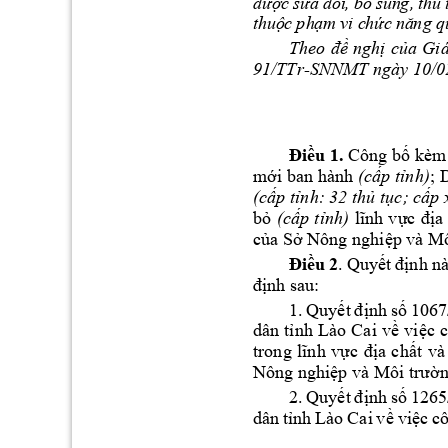
đư
ợ
c
 s
ử
a
đ
ổ
i
, 
b
ổ
 s
un
g,
 t
h
ủ
 
th
u
ộ
c 
ph
ạ
m
 vi
 c
h
ứ
c 
n
ă
ng
 q
Theo 
đề
nghị
của
Gi
91/TTr-SNNMT ngày 10/0
Điều
 1.
 Công 
bố
 kèm
mới
 ban hành 
; 
(cấp
tỉnh)
(cấp
tỉnh:
 32 
thủ
tục;
cấp
 
bỏ
lĩnh
vực
địa
(cấp
tỉnh)
của
Sở
 Nông 
nghiệp
 và Mô
Điều
2
. 
Quyết
định
nà
định
 sau:
1. 
Quyết
định
số
106
dân 
tỉnh
Lào 
Cai 
về
việc
c
trong 
lĩnh
vực
địa
chất
và
Nông 
nghiệp
 và Môi 
trườ
2. 
Quyết
định
số
126
dân 
tỉnh
Lào 
Cai 
về
việc
cô