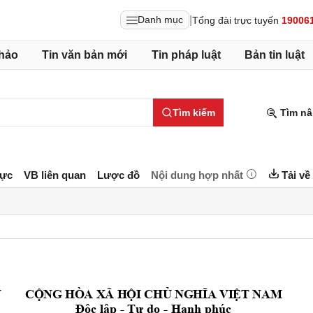
|
Danh mục
Tổng đài trực tuyến
19006
hảo
Tin văn bản mới
Tin pháp luật
Bản tin luật
Tìm kiếm
Tìm nâ
lực
VB liên quan
Lược đồ
Nội dung hợp nhất
Tải về
N
CỘNG
 HÒA XÃ 
HỘI
CHỦ
NGHĨA
VIỆT
 NAM
Độc
lập
 - 
Tự
 do - 
Hạnh
 phúc