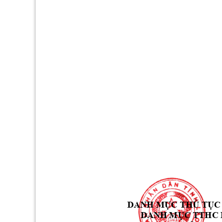
DANH 
MỤC
THỦ
TỤC
 DANH 
MỤC
 TTHC 