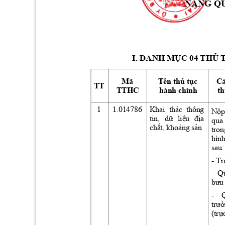
NĂNG
Q
I. DANH 
MỤC
 04 
THỦ
Mã 
Tên 
thủ
tục
Cá
TT
TTHC
hành chính
t
1
1.014786
Khai 
thác 
thông 
Nộp
tin, 
dữ
liệu
địa
qua 
chất,
 khoáng 
sản
tron
hình
sau:
- 
Tr
- 
Q
bưu
- 
trư
(trự