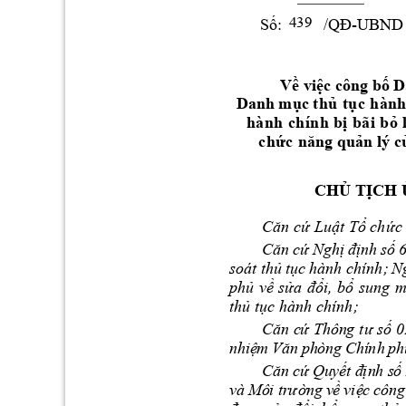
Số:
/QĐ-UBND
439
Về
việc
 công 
bố
 D
 Danh 
mục
 t
h
ủ
t
ụ
c
h
àn
h
à
n
h
c
h
í
nh
b
ị
b
ã
i
b
ỏ
c
h
ứ
c
năng
quản
 lý 
c
CHỦ
TỊCH
Căn
cứ
Luật
Tổ
chức
Căn
cứ
Nghị
định
số
soát 
thủ
tục
hành chính; 
N
phủ
về
sửa
đổi,
bổ
sung 
m
thủ
tục
 hành chính;
C
ă
n 
c
ứ
Th
ôn
g 
t
ư
s
ố
 0
nh
i
ệ
m 
V
ă
n
ph
òn
g 
Chí
nh
ph
C
ă
n 
c
ứ
Qu
y
ế
t 
đ
ị
n
h s
ố
và
Mô
i 
tr
ườ
ng
 v
ề
vi
ệ
c 
côn
g