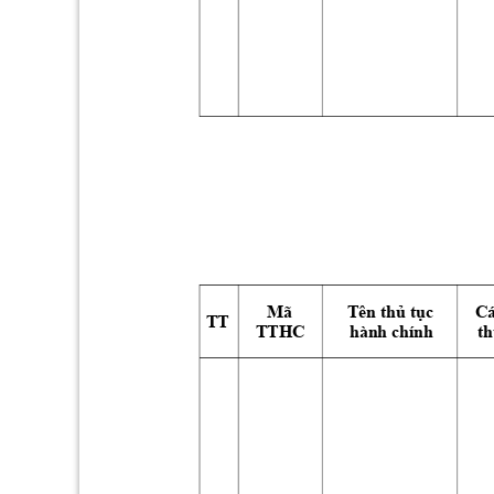
Mã 
Tên 
thủ
tục
Cá
TT
TTHC
hành chính
t