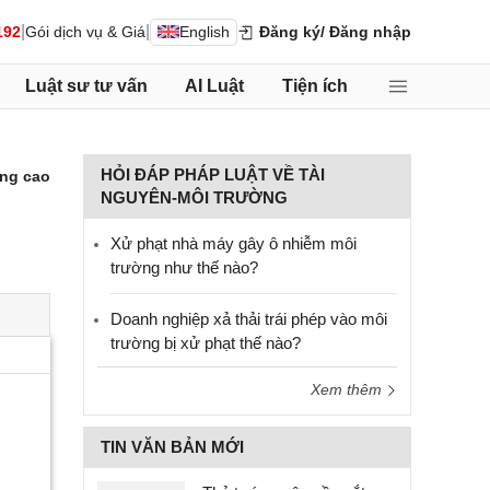
|
|
192
Gói dịch vụ & Giá
English
Đăng ký
/ Đăng nhập
Luật sư tư vấn
AI Luật
Tiện ích
HỎI ĐÁP PHÁP LUẬT VỀ TÀI
ng cao
NGUYÊN-MÔI TRƯỜNG
Xử phạt nhà máy gây ô nhiễm môi
trường như thế nào?
Doanh nghiệp xả thải trái phép vào môi
trường bị xử phạt thế nào?
Xem thêm
TIN VĂN BẢN MỚI