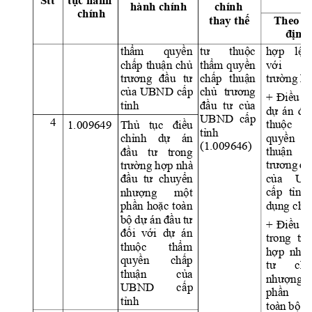
Stt 
t
ụ
c hành 
hành chính 
chính 
chính 
thay th
ế
Theo q
đị
nh
thẩm 
quyền 
tư 
thuộc 
hợp 
lệ 
chấp 
thuận 
ch
ủ 
thẩm 
quyền
với 
trương 
đầu
tư 
chấp 
thuận
trường hợ
của UBND 
cấp 
chủ 
trương 
+ 
Điều 
c
đầu 
tư 
của 
tỉnh
dự 
án 
đầ
UBND  cấp
4
thuộc 
t
Thủ 
tục 
điều 
1.009649 
tỉnh 
quyền 
c
chỉnh 
dự 
án 
(1.009646)
thuận 
đầu 
tư 
trong 
trương 
đầ
trường hợp nhà 
của 
UB
đầu  tư  chuyển 
cấp 
tỉnh 
nhượng 
một 
dụng chu
phần 
hoặc 
toà
n 
bộ 
dự án 
đầu 
tư
+ 
Đi
ề
u 
c
đối  với
  dự 
án 
trong 
trư
thuộc 
thẩ
m 
h
ợp 
nhà 
quyền 
chấp 
tư 
chu
thuận 
của 
nhượ
ng 
UBND 
cấ
p 
ph
ầ
n 
tỉnh
toàn 
b
ộ
d