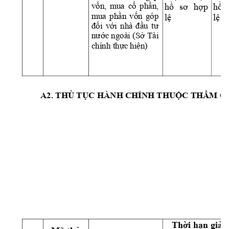
vốn, 
mua 
cổ 
phần, 
h
ồ
sơ 
hợ
p 
h
ồ
mua 
phần 
vốn 
góp 
l
ệ
l
ệ
đối 
với 
n
hà 
đầu 
tư
nước ngoài 
(Sở Tài 
chính thực hiện)
A2.
THỦ TỤC HÀN
H CHÍNH THUỘC THẨM Q
Th
ờ
i h
ạ
n gi
ả
i