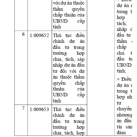
với 
dự 
á
n 
thuộc 
dự 
án 
đầ
thẩm 
quyền 
trong 
trư
chấp 
thuận 
của 
hợp 
c
UBND 
cấ
p 
tách, 
tỉnh
nhập 
dự
6
đầu 
tư 
t
1.009652 
Thủ 
tục 
điều 
thẩm 
qu
chỉnh 
dự 
án 
chấp 
t
đầu 
tư 
trong 
chủ 
tr
trường 
hợp 
đầu 
tư 
chia,  tách, 
sá
p 
UBND 
nhập dự án đầ
u 
tỉnh;
tư 
đối 
với 
dự 
án  thuộc 
thẩ
m 
+ 
Điều 
c
quyền 
chấp 
dự 
án 
đầ
thuận 
của 
trong 
trư
UBND 
cấ
p 
hợp 
nhà 
tỉnh
tư 
n
7
chuyển 
1.009653 
Thủ 
tục 
điều 
nhượng 
chỉnh 
dự 
án 
án 
đầu  t
đầu 
tư 
trong 
tài 
sản
trường 
hợp 
đảm 
t
chia, 
tách, 
hợp 