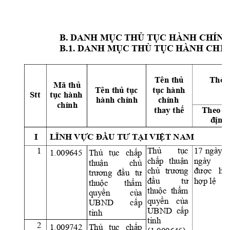
B
. DANH MỤC 
THỦ TỤC HÀNH CHÍ
N
B.1. 
DANH MỤC T
HỦ TỤC HÀNH CHÍ
N
Th
ờ
i
Tên 
th
ủ
Mã th
ủ
Tên th
ủ
 t
ụ
c 
t
ụ
c hành 
Stt 
t
ụ
c hành 
hành chính 
chính 
chính 
thay th
ế
Theo q
đị
nh
I 
LĨNH VỰ
C 
ĐẦU TƯ TẠI VIỆT NA
M
Thủ 
tục 
17 
ngày 
k
1
1.009645 
Thủ 
tục 
chấp 
chấp 
thuận
ngày 
n
thuận 
chủ 
chủ 
trương 
đượ
c 
h
ồ
trương 
đầu
tư 
đầu 
tư 
h
ợ
p l
ệ
thuộc 
thẩ
m 
thuộc  thẩm
quyền 
của 
quyền 
của
UBND 
cấ
p 
UBND  cấp
tỉnh
tỉnh 
2
1.009742 
Thủ 
tục 
chấp 