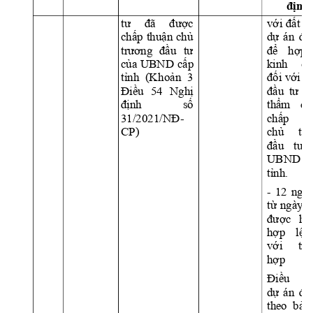
đị
nh
tư 
đã 
đư
ợc
với 
đất 
t
chấp 
thuận 
ch
ủ 
dự 
án 
đầ
trương 
đầu
tư 
để 
hợp 
của UBND 
cấp 
kinh 
do
tỉnh 
(K
hoản 
3 
đối với d
Điều 
54 
Nghị 
đầu 
tư 
t
định 
số 
thẩm 
qu
31/2021/NĐ
-
chấp 
t
CP)
chủ 
tr
đầu 
tư
UBND 
tỉnh.
- 
12 
ngày
từ 
ngày 
n
được 
hồ
hợp 
lệ 
với 
trư
hợp 
Điều 
c
dự 
án 
đầ
theo  bản 