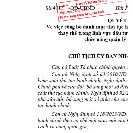
Số:
/QĐ
-UBND 
Hải Ph
4017
Hiệu lực: Đã biết
Tình trạng hiệu lực: Đã biết
QUYẾT Đ
V
ề
vi
ệ
c 
cô
n
g
b
ố 
danh m
ục thủ tục hà
thay thế tron
g lĩnh vực đầu tư t
chứ
c 
nă
ng 
qu
ản 
lý
 c
ủ
CHỦ TỊCH 
ỦY BAN NHÂN
Căn cứ Luật Tổ c
hức chính quyề
n đị
Căn 
cứ 
Nghị 
định 
số
63/2010/NĐ
-
C
kiểm soát thủ 
tục hành chính; Nghị định 
số
Chính phủ về 
sửa đổi
, bổ sung 
một số điều 
soát 
thủ 
tục 
hành 
chính; 
Nghị 
định 
số 
92/20
phủ s
ửa đổi, bổ 
sung một 
số điều 
của các N
tục hành chín
h
;
Căn 
cứ N
ghị 
định 
s
ố 
118/2025/N
Đ
-
C
hành 
chính 
theo 
cơ 
chế 
một 
cửa, 
một 
cửa 
liê
Dịch vụ công q
uốc gia;