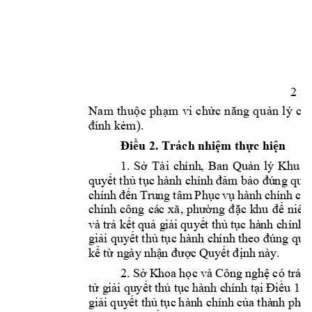
2 
Na
m 
th
uộ
c 
ph
ạm
vi
 c
hứ
c 
n
ăng
 q
u
ản 
l
ý 
củ
đính kèm
).
Điều 2. Trách nh
i
ệm
 thực hiện
1. 
Sở 
Tài
ch
ính
, 
Ban
Quản
lý 
Khu 
k
quy
ết thủ tục
hà
nh chí
nh đả
m bảo đú
ng qu
y
chín
h 
đến
Tru
ng 
tâm 
Phục
vụ 
hàn
h 
chính
cô
n
chín
h 
công 
cá
c 
xã, 
ph
ường 
đặc
k
hu 
để 
niê
m
và 
trả k
ết
 quả
 g
iải 
quyế
t thủ
 t
ục hà
nh c
hính 
giải
 quyế
t thủ tục hà
nh ch
ính
the
o 
đún
g qu
y
kể 
từ ng
ày 
nhậ
n đ
ượ
c 
Quy
ết 
định
 nà
y.
2. 
Sở K
hoa 
học 
và C
ông 
nghệ
 có
 trá
ch
tử g
iải qu
yết t
hủ tụ
c h
ành c
hính 
tại 
Điều 1
 Q
giải
quy
ết t
hủ 
tục
 hàn
h chí
nh của
 thà
nh ph
ố 