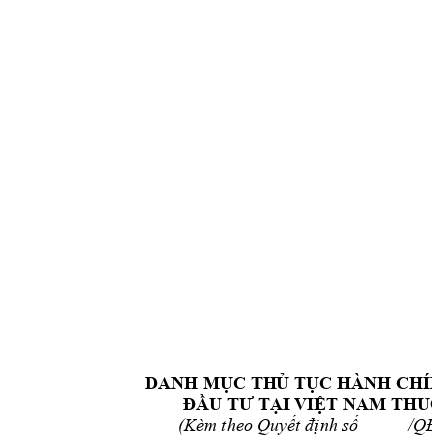
DANH MỤC TH
Ủ
 TỤC HÀ
NH CHÍN
ĐẦU TƯ TẠI V
IỆT NAM
THUỘ
(Kèm theo 
Quyết định số    
       /QĐ