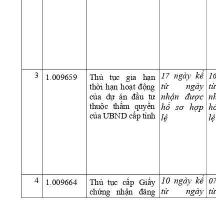
3
k
ể
17 
ngày
16  
Thủ 
tục 
gia 
hạn 
1.009659 
t
ừ
ngày 
t
ừ
thời 
hạn 
hoạ
t 
động
nh
ận 
đượ
c 
nh
ậ
của 
dự 
án 
đầu 
tư
thuộc 
thẩm 
quyền 
h
ồ
sơ 
h
ợ
p 
h
ồ
của 
UBND 
cấ
p 
tỉnh 
l
ệ
l
ệ
10 
ngày 
k
ể
4
07 
Thủ 
tục 
cấp 
Giấy 
1.009664 
t
ừ
ngày 
t
ừ
chứng 
nhận 
đăng 