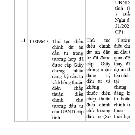
UBND 
tỉnh 
(K
h
3 
Điều 
Nghị 
địn
31/2021
CP)
11
Thủ 
tục 
- 
Trư
ờ
ng 
1.009647 
Thủ 
tục 
điều 
điều 
chỉnh
điề
u 
ch
ỉ
nh
chỉnh 
dự 
án 
dự 
án 
đầu 
án 
đầu 
tư 
đầu 
tư 
trong 
tư  đã 
được 
quan đế
n 
trường  hợp  đã 
cấp 
Giấy 
thay 
đổ
i 
được 
cấp 
Giấy 
chứng 
nhận 
d
ự
án 
đầu
chứng 
nhận 
đăng 
ký 
tên 
nhà
đầ
đăng 
ký 
đầu
tư
đầu 
tư 
và
t
ạ
i 
G
và không 
thu
ộc 
không 
ch
ứ
ng 
n
diện 
chấp 
thuộc 
diện
đăng 
ký 
thuận 
điều 
chấp 
thuận
tư 
hoặc 
chỉnh 
chủ 
điều 
chỉnh
ch
ỉ
nh 
ti
ến
trương 
đầu
tư 
chủ 
trương 
th
ự
c 
h
của UBND 
cấp 
đầu 
tư 
(Sở
th
ờ
i 
h
ạ
n 
tỉnh