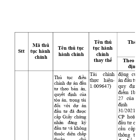
Th
ờ
i
Tên 
th
ủ
Mã th
ủ
Tên th
ủ
 t
ụ
c 
t
ụ
c hành 
Stt 
t
ụ
c hành 
hành chính 
chính 
chính 
thay th
ế
Theo q
đị
nh
Tài 
chính
độ
ng 
c
ủ
a
Thủ 
tục 
điều 
thực 
hiện
- 
án 
đầu
tư 
chỉnh 
dự 
án 
đầu 
1.009647) 
quy 
đị
nh
tư  theo 
bản  án, 
điểm 
1b 
Đ
quyết 
định 
của 
27 
c
ủ
a 
N
tòa 
án, 
trọng 
tài 
đị
nh 
đối 
với 
dự 
án 
31/2021/
đầu 
tư 
đã 
được 
CP  
ho
ặ
c 
cấp 
Gi
ấy 
ch
ứng 
nhận 
đăng 
ký 
đầu 
tư 
có 
đầu 
tư 
và 
không 
c
ầ
u 
c
ậ
p 
thuộc 
diện 
chấp 
thông 
tin
thuận 
chủ 