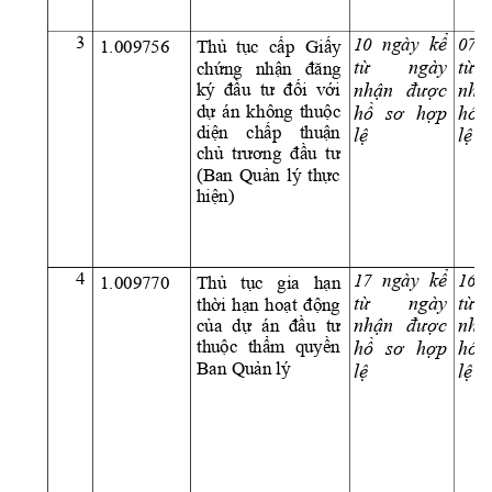
k
ể
3
10 
ngày
07 
1.009756 
Thủ 
tục 
cấp 
Giấy 
t
ừ
ngày 
t
ừ
chứng 
nhận 
đăng 
nh
ận 
đượ
c 
nh
ậ
ký 
đầu  tư 
đối
với
dự 
án 
kh
ông 
thuộc 
h
ồ
sơ 
h
ợ
p 
h
ồ
diện 
chấp 
thuận 
l
ệ
l
ệ
chủ 
trương 
đầu 
tư
(Ban 
Quản 
lý 
thực
hiện)
4
k
ể
17 
ngày
16  
Thủ 
tục 
gia 
hạn
1.009770 
t
ừ
ngày 
t
ừ
thời 
hạn 
hoạ
t 
động
nh
ận 
đượ
c 
nh
ậ
của 
dự 
án 
đầu 
tư 
thuộc 
thẩm 
quyền 
h
ồ
sơ 
h
ợ
p 
h
ồ
Ban Quản lý
l
ệ
l
ệ