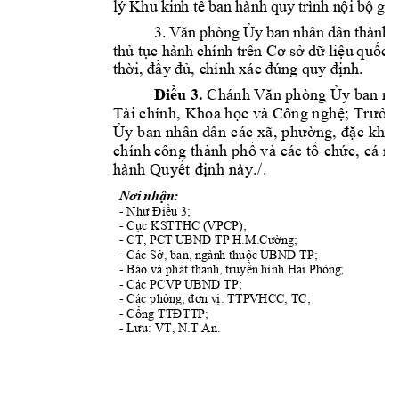
lý 
Khu
 kin
h tế
ban 
hành 
quy 
tr
ình n
ội 
bộ g
iả
3. 
Văn 
phòng 
Ủy 
ban 
nhân 
dân 
thành 
thủ tục
 hàn
h chín
h
t
rê
n Cơ sở 
dữ liệu 
quốc g
thời, đầy đủ, c
hính xác đún
g
 qu
y định.
Đi
ều
3
. 
C
há
nh
Vă
n phò
ng
Ủ
y ban
nh
Tà
i ch
ín
h,
 Kho
a h
ọc
và
 Côn
g
n
gh
ệ;
 Tr
ưởn
Ủy
b
an
 nh
ân
 dâ
n 
c
ác 
xã
, p
hư
ờng
, 
đặ
c k
hu
ch
ín
h côn
g t
hàn
h ph
ố v
à c
ác tổ
 ch
ức,
 cá nh
hà
nh
Qu
y
ết 
địn
h
 n
ày.
/
. 
Nơi
 nhận:
- 
Như Điều 3;            
- 
Cục KSTTH
C (VPCP);
- 
CT, PCT U
BND TP H.M.Cường;
- 
Các Sở, ban, ngàn
h t
huộc 
UBND TP;
- Báo và phát thanh, 
t
ruyền 
hì
nh Hả
i
 Phòng
;
- Các PCVP U
BND TP; 
- 
Các phòng, đơn v
ị
: TTPV
HCC, TC; 
- 
Cổng TTĐTT
P;
- 
Lưu: VT, 
N.T.An.