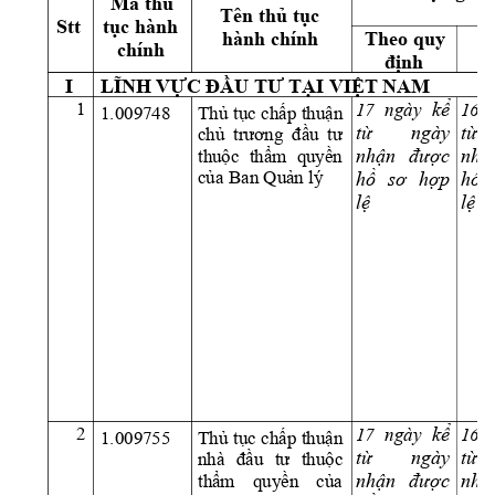
Mã th
ủ
Tên th
ủ
 t
ụ
c 
Stt 
t
ụ
c hành 
hành chính 
Theo quy 
S
chính 
đị
nh
g
I 
LĨNH 
VỰ
C
ĐẦU
 T
Ư TẠI
VIỆT NAM
k
ể
1
17 
ngày
16  
1.009748 
Thủ 
tục 
chấp 
thuận 
t
ừ
ngày 
t
ừ
chủ 
trương 
đầu 
tư 
nh
ận 
đượ
c 
nh
ậ
thuộc 
thẩm 
quyền 
của 
Ban Quản lý 
h
ồ
sơ 
h
ợ
p 
h
ồ
l
ệ
l
ệ
2
k
ể
17 
ngày
16  
Thủ 
tục 
chấp 
thuận 
1.009755 
t
ừ
ngày 
t
ừ
nhà 
đầu 
tư 
thuộc 
nh
ận 
đượ
c 
nh
ậ
thẩm 
quyền 
của