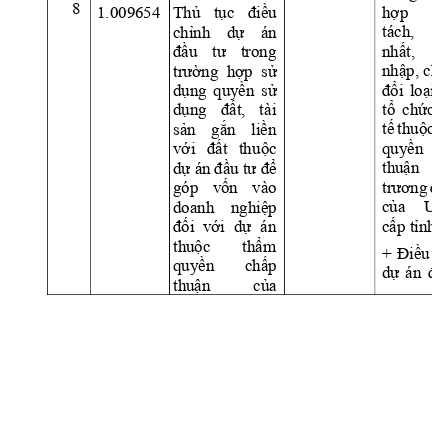
8
hợp 
c
Thủ 
tục 
điều 
1.009654 
tách, 
chỉnh 
dự 
án 
nhất, 
đầu 
tư 
trong 
nhập, chu
trường  hợp  sử 
đổi 
loại 
dụng 
quyền 
sử 
tổ 
chức 
dụng 
đất, 
t
ài 
tế 
thuộc 
t
sản 
gắn 
liền 
quyền 
c
với 
đất 
thu
ộc 
thuận 
dự án 
đầu tư để 
trương 
đầ
góp 
vốn 
vào 
của 
UB
doanh 
nghiệp 
cấp tỉnh;
đối  với
  dự 
án 
thuộc 
thẩ
m 
+ 
Điều 
c
quyền 
chấp 
dự 
án 
đầ
thuận 
của 