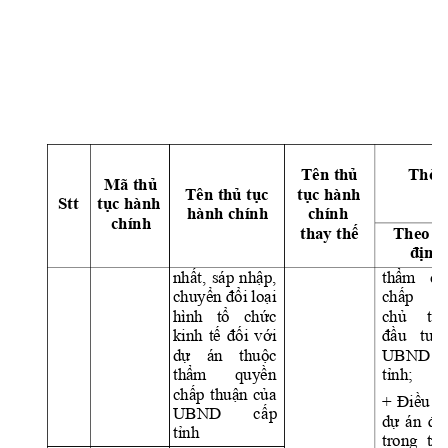
Th
ờ
i
Tên 
th
ủ
Mã th
ủ
Tên th
ủ
 t
ụ
c 
t
ụ
c hành 
Stt 
t
ụ
c hành 
hành chính 
chính 
chính 
thay th
ế
Theo q
đị
nh
thẩm 
qu
nhất, 
sáp 
nhập, 
chấp 
t
chuyển đổi 
lo
ại 
hình 
tổ 
chức 
chủ 
tr
kinh 
tế 
đối 
v
ới 
đầu 
tư
dự 
án 
thuộc 
UBND 
thẩm 
quyền 
tỉnh;
chấp 
thuận 
của 
+ 
Điều 
c
UBND 
cấ
p 
dự 
án 
đầ
tỉnh
trong 
trư