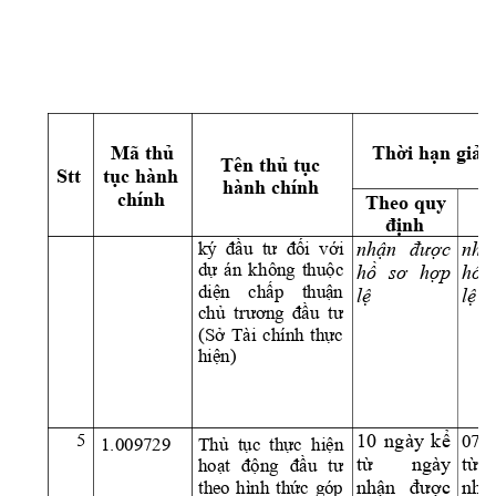
Th
ờ
i h
ạ
n gi
ả
i
Mã th
ủ
Tên th
ủ
 t
ụ
c 
Stt 
t
ụ
c hành 
hành chính 
chính 
Theo quy 
S
đị
nh
g
ký 
đầu  tư 
đối 
với 
nh
ận 
đượ
c 
nh
ậ
dự 
án 
kh
ông 
thuộc 
h
ồ
sơ 
h
ợ
p 
h
ồ
diện 
chấp 
thuận 
l
ệ
l
ệ
chủ 
trương 
đầu 
tư 
(Sở 
Tài 
chính 
thực 
hiện)
5
10 
ngày 
k
ể
07 
Thủ  tục 
thực  hiện 
1.009729 
t
ừ
ngày 
t
ừ
hoạt 
động 
đầu 
tư 
nh
ận 
đượ
c 
nh
ậ
theo 
hìn
h 
thức 
góp 