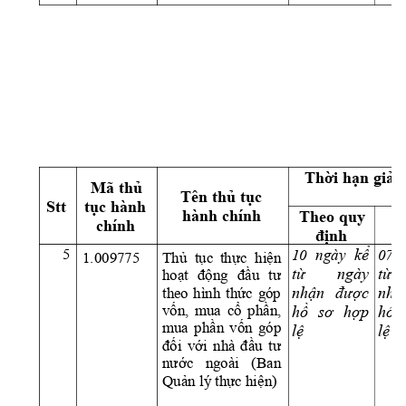
Th
ờ
i h
ạ
n gi
ả
i
Mã th
ủ
Tên th
ủ
 t
ụ
c 
Stt 
t
ụ
c hành 
hành chính 
Theo quy 
S
chính 
đị
nh
g
5
k
ể
10 
ngày
07 
Thủ  tục 
thực
hiện 
1.009775 
t
ừ
ngày 
t
ừ
hoạt 
động 
đầu 
tư 
nh
ận 
đượ
c 
nh
ậ
theo 
hìn
h 
thức 
góp 
vốn, 
mua 
cổ 
phần, 
h
ồ
sơ 
h
ợ
p 
h
ồ
mua 
phần 
vốn 
góp 
l
ệ
l
ệ
đối 
với 
n
hà 
đầu 
tư
nước 
ngoài 
(Ban 
Quản lý thực hiện)