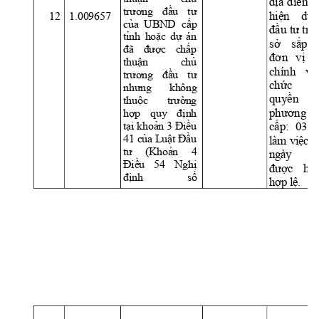
địa 
điể
m 
trương 
đầu 
tư 
hi
ệ
n 
d
ự
12
1.009657 
của  UBND 
cấp 
đầu tư trê
tỉnh 
hoặc 
dự 
án 
s
ở
s
ắ
p 
đã 
được 
chấp 
đơn 
v
ị
h
thuận 
chủ 
chính 
và
trương 
đầu 
tư
ch
ứ
c 
c
nhưng 
không 
quy
ền 
thuộc 
trường 
phương 
hợp 
quy 
định 
tại
khoản 3 Điều 
c
ấ
p: 
0
3 
41 của Luật Đầu 
l
àm
v
i
ệ
c 
k
tư 
(K
hoản
4 
n
gà
y 
Điều 
54 
Nghị 
đư
ợ
c
h
ồ
định 
số 
h
ợ
p
 l
ệ
.