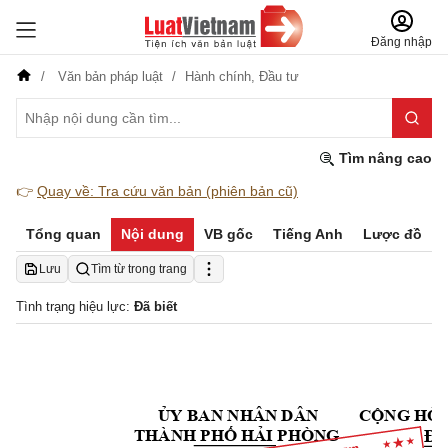
Đăng nhập
Văn bản pháp luật
Hành chính,
Đầu tư
Tìm nâng cao
👉
Quay về: Tra cứu văn bản (phiên bản cũ)
Tổng quan
Nội dung
VB gốc
Tiếng Anh
Lược đồ
Lưu
Tìm từ trong trang
Tình trạng hiệu lực:
Đã biết
ỦY BAN NHÂN DÂN
CỘNG HÒA
Độc
THÀNH PHỐ HẢI P
HÒNG