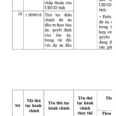
chấp 
thuận 
của 
UBND 
UBND tỉnh
tỉnh;
10
Thủ 
tục 
điều 
1.009656 
+ 
Điều 
c
chỉnh 
dự 
án 
dự 
án 
đầ
đầu tư 
theo bản 
trong 
trư
án, 
quyết  định 
hợp 
sử 
d
của 
tòa 
án, 
quyền 
trọng 
tài 
đối 
dụng 
đất,
với 
dự  án 
đầ
u 
sản 
gắn 
Th
ờ
i
Tên 
th
ủ
Mã th
ủ
Tên th
ủ
 t
ụ
c 
t
ụ
c hành 
Stt 
t
ụ
c hành 
hành chính 
chính 
chính 
thay th
ế
Theo q