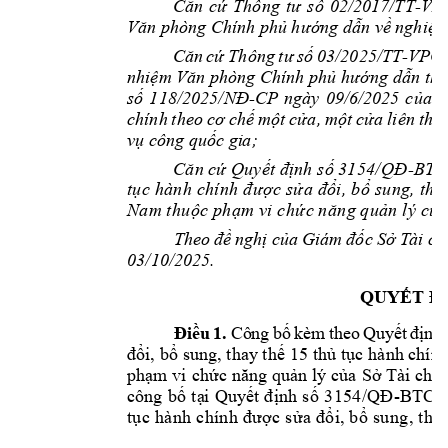
Căn 
cứ 
Thông 
tư 
số 
02
/2017/TT
-
VP
Văn phòng C
hính phủ hướn
g
 dẫn v
ề nghiệp
Căn 
cứ
Thông 
tư 
số 
03/2025/TT
-
VPCP
nhiệm Văn phòng Chính phủ hướng dẫn 
thi
số 
118/2025/NĐ
-
CP 
ngày 
09/6/20
25 
của 
C
chính 
theo 
cơ 
chế 
một 
cửa
, 
một 
cửa 
li
ê
n 
thô
vụ công quốc gi
a
;
Că
n cứ Quy
ết
đ
ịnh
s
ố
3
15
4/
QĐ
-
BTC
tụ
c h
àn
h 
chí
nh
 đ
ược
 sử
a 
đổi
,
 bổ
 su
ng
, 
tha
Na
m t
hu
ộc
 ph
ạm
 vi
 c
hứ
c n
ăn
g q
uản
 l
ý
 của
Theo 
đề 
nghị củ
a
Giám 
đốc 
Sở T
ài c
h
03
/10/20
25. 
QUYẾT Đ
Điều
1.
C
ô
ng 
bố
kè
m 
th
eo
Quy
ết
địn
h 
đổi, bổ 
sung, thay thế 
15
thủ tục 
hành chính
phạm vi 
chức 
năng quản lý 
của 
Sở Tài 
chí
n
công 
bố 
tạ
i 
Quyết 
đ
ịnh 
số 
3154/QĐ
-
BT
C 
tụ
c 
hà
nh
 c
hín
h 
đ
ược
 s
ửa 
đổ
i,
 b
ổ 
su
ng
, 
th
a