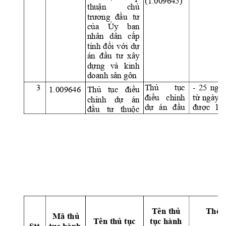
(1.009645)
thuận 
chủ 
trương 
đầu
tư 
của 
Ủy 
ban 
nhân 
dân 
cấp 
tỉnh 
đối 
với 
dự 
án  đầu  tư  xây 
dựng 
và 
kinh 
doanh sân gôn
3
Thủ 
tục 
- 
25 
ngày
Thủ 
tục 
điều 
1.009646 
điều 
chỉnh 
từ 
ngày 
n
chỉnh 
dự 
án 
dự 
án 
đầu 
được 
hồ
đầu 
tư 
thuộc 
Th
ờ
i
Tên 
th
ủ
Mã th
ủ
Tên th
ủ
 t
ụ
c 
t
ụ
c hành 