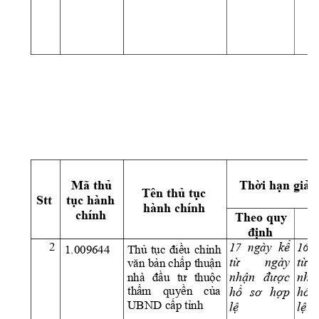
Th
ờ
i h
ạ
n gi
ả
i
Mã th
ủ
Tên th
ủ
 t
ụ
c 
Stt 
t
ụ
c hành 
hành chính 
chính 
Theo quy 
S
đị
nh
g
2
k
ể
17 
ngày
16  
Thủ 
tục 
điều 
chỉnh 
1.009644 
t
ừ
ngày 
t
ừ
văn bản chấp 
thuận 
nh
ận 
đượ
c 
nh
ậ
nhà 
đầu 
tư
thuộc 
thẩm 
quyền 
của
h
ồ
sơ 
h
ợ
p 
h
ồ
UBND 
cấp 
tỉnh
l
ệ
l
ệ