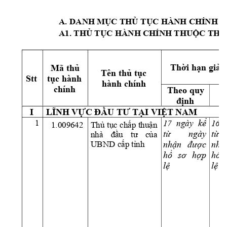
A.
DANH MỤC THỦ
 TỤC HÀNH CHÍNH Đ
A1
. 
THỦ TỤC HÀN
H CHÍNH THUỘC TH
Th
ờ
i h
ạ
n gi
ả
i
Mã th
ủ
Tên th
ủ
 t
ụ
c 
Stt 
t
ụ
c hành 
hành chính 
chính 
Theo quy 
S
đị
nh
g
I 
LĨNH 
VỰ
C
ĐẦU
 T
Ư TẠI
VIỆT NAM
k
ể
1
17 
ngày
16  
1.009642 
Thủ 
tục 
chấp 
thuận 
t
ừ
ngày 
t
ừ
nhà 
đầu 
tư 
của 
nh
ận 
đượ
c 
nh
ậ
UBND cấp tỉnh
h
ồ
sơ 
hợ
p 
h
ồ
l
ệ
l
ệ