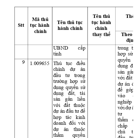
Th
ờ
i
Tên 
th
ủ
Mã th
ủ
Tên th
ủ
 t
ụ
c 
t
ụ
c hành 
Stt 
t
ụ
c hành 
hành chính 
chính 
chính 
thay th
ế
Theo q
đị
nh
UBND 
cấ
p 
trong 
trư
tỉnh
hợp 
sử 
d
quyền 
9
1.009655 
Thủ 
tục 
điều 
dụng 
đất,
chỉnh 
dự 
án 
sản 
gắn 
đầu 
tư 
trong 
với 
đất 
t
trường  hợp  sử 
dự 
án 
đầ
dụng 
quyền 
sử 
để 
góp 
dụng 
đất, 
t
ài 
vào 
do
sản 
gắn 
liền 
nghiệp 
với 
đất 
thu
ộc 
với 
dự 
án
dự án 
đầu tư để 
tư 
t
hợp 
tác 
kin
h 
thẩm 
qu
doanh 
đối 
với 
chấp 
t
dự 
án 
thuộc 
chủ 
tr
thẩm 
quyền 
đầu 
tư