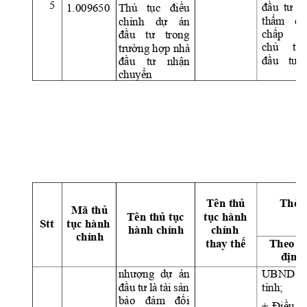
5
đầu 
tư
t
Thủ 
tục 
điều 
1.009650 
thẩm 
qu
chỉnh 
dự 
án 
chấp 
t
đầu 
tư 
trong 
chủ 
tr
trường hợp nhà 
đầu 
tư 
đầu 
tư 
nhận 
chuyển 
Th
ờ
i
Tên 
th
ủ
Mã th
ủ
Tên th
ủ
 t
ụ
c 
t
ụ
c hành 
Stt 
t
ụ
c hành 
hành chính 
chính 
chính 
thay th
ế
Theo q
đị
nh
UBND 
nhượng 
dự
án 
tỉnh;
đầu 
tư 
là 
tài 
sản 
bảo 
đảm 
đối 
+ 
Điều 
c