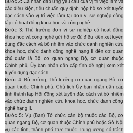
Bước 2: Cá nhân đáp ứng yêu cầu của vị trí việc làm và
các điều kiện, tiêu chuẩn quy định nộp hồ s
ơ xét tuyển
đặc cách vào vị trí việc làm tại đơn vị sự nghiệp công
lập có hoạt động khoa học và công nghệ.
Bước 3: Thủ tr
ưởng đơn vị sự nghiệp có hoạt động
khoa học và công nghệ gửi hồ sơ
đủ điều kiện
xét tuyển
dụng đặc cách và bổ nhiệm vào chức danh nghiên cứu
khoa học, chức danh công nghệ hạng II đến cơ quan
chủ quản là Bộ, cơ quan ngang Bộ, cơ quan thuộc
Chính phủ, Ủy ban nhân dân cấp tỉnh đề nghị xem xét
tuyển dụng đặc cách.
Bước 4:
Bộ tr
ưởng, Thủ trưởng cơ quan ngang
B
ộ, cơ
quan thuộc Chính phủ, Chủ tịch Ủy ban nhân dân cấp
tỉnh thành lập Hội đồng xét tuyển đặc cách
và bổ nhiệm
vào chức danh nghiên cứu khoa học, chức danh công
nghệ hạng II
.
Bước 5: Vụ (Ban) Tổ chức cán bộ thuộc các Bộ, cơ
quan ngang Bộ, cơ quan thuộc Chính phủ hoặc Sở Nội
vụ các tỉnh, thành phố trực thuộc Trung ương có trách