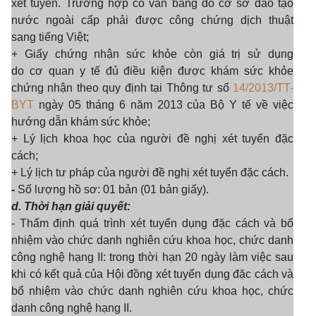
xét tuyển. Tr
ường hợp có văn bằng do cơ sở đào tạo
nước ngoài cấp phải được công chứng dịch thuật
sang tiếng Việt;
+ Giấy chứng nhận sức khỏe còn giá trị sử dụng
do c
ơ quan y tế đủ điều kiện được khám sức khỏe
chứng nhận theo quy định tại Thông tư số
14/2013/TT-
BYT
ngày 05 tháng 6 năm 2013 của Bộ Y tế về việc
hướng dẫn khám sức khỏe;
+ Lý lịch khoa học của người đề nghị xét tuyển đặc
cách;
+ Lý lịch t
ư pháp của người đề nghị xét tuyển đặc cách.
-
Số lượng hồ sơ:
01 bản
(01
bản giấy
)
.
d. Thời hạn giải quyết:
- Thẩm định quá trình xét tuyển dụng đặc cách và bổ
nhiệm vào chức danh nghiên cứu khoa học, chức danh
công nghệ hạng II: trong thời hạn 20 ngày làm việc sau
khi có kết quả của Hội đồng xét tuyển dụng đặc cách và
bổ nhiệm vào chức danh nghiên cứu khoa học, chức
danh công nghệ hạng II.