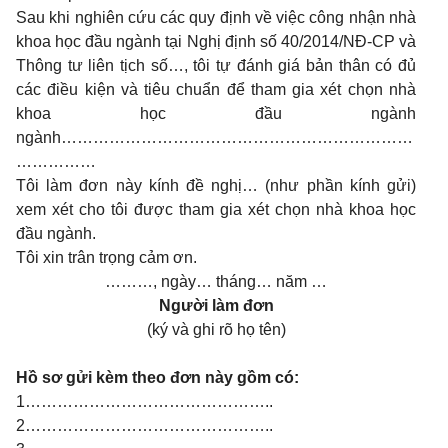
Sau khi nghiên cứu các quy định về việc công nhận nhà
khoa học đầu ngành tại Nghị định số 40/2014/NĐ-CP và
Thông t
ư liên tịch số
…
, tôi tự đánh giá bản thân có đủ
các điều kiện và tiêu chuẩn để tham gia xét chọn nhà
khoa học đầu ngành
ngành…
………………………………………………………
……………
Tôi làm đơn này kính đề nghị… (như phần kính gửi)
xem xét cho tôi được tham gia xét chọn nhà khoa học
đầu ngành.
Tôi xin trân trọng cảm
ơn.
………, ngày… tháng… năm …
Ng
ười làm đơn
(ký và ghi rõ họ tên)
Hồ s
ơ gửi kèm theo đơn này gồm có:
1………………………………………..
2………………………………………..