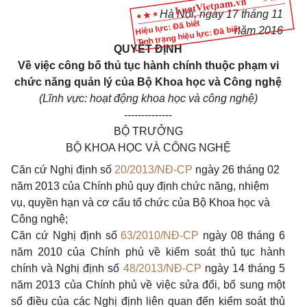
Hà Nội, ngày 17 tháng 11
Hiệu lực: Đã biết
Tình trạng hiệu lực: Đã biết
năm 2016
QUYẾT ĐỊNH
Về việc công bố thủ tục hành chính thuộc phạm vi
chức năng quản lý của Bộ Khoa học và Công nghệ
(Lĩnh vực: hoạt động khoa học và công nghệ)
--------------
BỘ TRƯỞNG
BỘ KHOA HỌC VÀ CÔNG NGHỆ
Căn cứ Nghị định số
20/2013/NĐ-CP
ngày 26 tháng 02
năm 2013 của Chính phủ quy định chức năng, nhiệm
vụ, quyền hạn và cơ cấu tổ chức của Bộ Khoa học và
Công nghệ;
Căn cứ Nghị định số
63/2010/NĐ-CP
ngày 08 tháng 6
năm 2010 của Chính phủ về kiểm soát thủ tục hành
chính và Nghị định số
48/2013/NĐ-CP
ngày 14 tháng 5
năm 2013 của Chính phủ về việc sửa đổi, bổ sung một
số điều của các Nghị định liên quan đến kiểm soát thủ