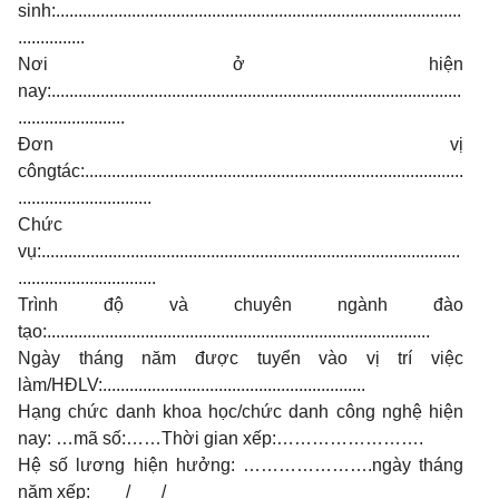
sinh:...........................................................................................
...............
N
ơi ở hiện
nay:
............................................................................................
........................
Đơn vị
côngtác:.....................................................................................
..............................
Chức
vụ:..............................................................................................
...............................
Trình độ và chuyên ngành đào
tạo:......................................................................................
Ngày tháng năm được tuyển vào vị trí việc
làm/HĐLV:...........................................................
Hạng chức danh khoa học/chức danh công nghệ hiện
nay: …mã số:……Thời gian xếp:…………………….
Hệ số l
ương hiện hưởng:
………………….
ngày tháng
năm xếp: / /