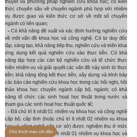
thuyết và phương pháp nghiên cứu khoa học; có kiến
thức chuyên sâu về chuyên ngành phù hợp với nhiệm
vụ được giao và kiến thức cơ sở về một số chuyên
ngành có liên quan;
-
Có khả năng đề xuất và xác định hướng nghiên cứu
về một vấn đề khoa học và công nghệ. Có tư duy độc
lập, sáng tạo, khả năng tiếp thu, nghiên cứu và triển khai
ứng dụng kết quả nghiên cứu vào thực tiễn. Có khả
năng tập hợp các cán bộ nghiên cứu và tổ chức thực
hiện nhiệm vụ và giải quyết các vấn đề nảy sinh từ thực
tiễn; khả năng tổng kết thực tiễn, xây dựng và trình bày
các báo cáo nghiên cứu khoa học trong các hội nghị, hội
thảo khoa học chuyên ngành cấp bộ, ngành; có khả
năng tổ chức các sinh hoạt học thuật trong nước và
tham gia các sinh hoạt học thuật quốc tế;
-
Đã chủ trì ít nhất 01 nhiệm vụ khoa học và công nghệ
cấp bộ, cấp tỉnh (hoặc chủ trì ít nhất 02 nhiệm vụ khoa
học và công nghệ cấp cơ sở) được nghiệm thu ở mức
Chú thích màu chỉ dẫn
đạt trở lên và tham gia ít nhất 01 nhiệm vụ khoa học và