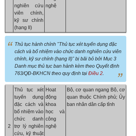
nghiên cứu
nghệ
viên chính,
kỹ sư chính
(hạng II)
Thủ tục hành chính "Thủ tục xét tuyển dụng đặc
cách và bổ nhiệm vào chức danh nghiên cứu viên
chính, kỹ sư chính (hạng II)" bị bãi bỏ bởi Mục 3
Danh mục thủ tục ban hành kèm theo Quyết định
763/QĐ-BKHCN theo quy định tại
Điều 2
.
Thủ tục xét
Hoạt
Bộ, cơ quan ngang Bộ, cơ
tuyển dụng
động
quan thuộc Chính phủ
; Ủy
đặc cách và
khoa
ban nhân dân cấp tỉnh
bổ nhiệm vào
học và
chức danh
công
2
trợ lý nghiên
nghệ
cứu, kỹ thuật