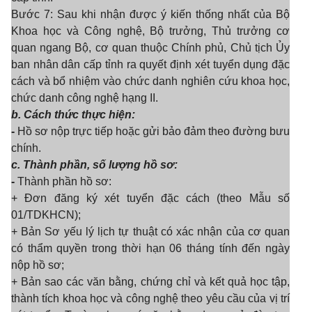
Bước 7: Sau khi nhận được ý kiến thống nhất của Bộ
Khoa học và Công nghệ, Bộ trưởng, Thủ trưởng cơ
quan ngang Bộ, cơ quan thuộc Chính phủ, Chủ tịch Ủy
ban nhân dân cấp tỉnh ra quyết định xét tuyển dụng đặc
cách và bổ nhiệm vào chức danh nghiên cứu khoa học,
chức danh công nghệ hạng II.
b. Cách thức thực hiện:
-
Hồ sơ nộp trực tiếp hoặc gửi bảo đảm theo đường bưu
chính.
c. Thành phần, số lượng hồ sơ:
-
Thành phần hồ sơ:
+ Đơn đăng ký xét tuyển đặc cách (theo Mẫu số
01/TDKHCN
);
+ Bản S
ơ yếu l
ý lịch tự thuật có xác nhận của c
ơ quan
có thẩm quyền trong thời hạn 06 tháng tính đến ngày
nộp hồ sơ;
+ Bản sao các văn bằng, chứng chỉ và kết quả học tập,
thành tích khoa học và công nghệ theo yêu cầu của vị trí