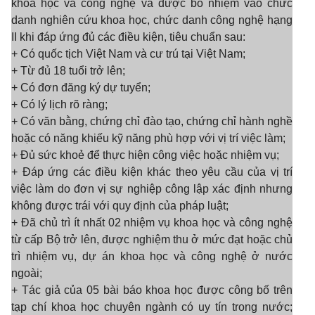
khoa học và công nghệ và được bổ nhiệm vào chức
danh nghiên cứu khoa học, chức danh công nghệ hạng
II khi đáp ứng đủ các điều kiện, tiêu chuẩn sau:
+ Có quốc tịch Việt Nam và cư trú tại Việt Nam;
+ Từ đủ 18 tuổi trở lên;
+ Có đơn đăng ký dự tuyển;
+ Có lý lịch rõ ràng;
+ Có văn bằng, chứng chỉ đào tạo, chứng chỉ hành nghề
hoặc có năng khiếu kỹ năng phù hợp với vị trí việc làm;
+ Đủ sức khoẻ để thực hiện công việc hoặc nhiệm vụ;
+ Đáp ứng các điều kiện khác theo yêu cầu của vị trí
việc làm do đơn vị sự nghiệp công lập xác định nhưng
không được trái với quy định của pháp luật;
+ Đã chủ trì ít nhất 02 nhiệm vụ khoa học và công nghệ
từ cấp Bộ trở lên, được nghiệm thu ở mức đạt hoặc chủ
trì nhiệm vụ, dự án khoa học và công nghệ ở n
ước
ngoài;
+ Tác giả của 05 bài báo khoa học được công bố trên
tạp chí khoa học chuyên ngành có uy tín trong n
ước;