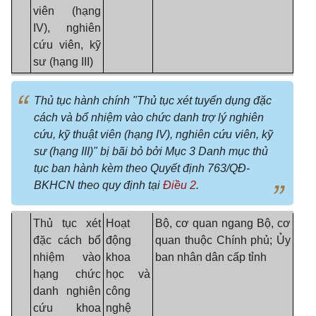
viên (hạng
IV), nghiên
cứu viên, kỹ
sư (hạng III)
Thủ tục hành chính "Thủ tục xét tuyển dụng đặc
cách và bổ nhiệm vào chức danh trợ lý nghiên
cứu, kỹ thuật viên (hạng IV), nghiên cứu viên, kỹ
sư (hạng III)" bị bãi bỏ bởi Mục 3 Danh mục thủ
tục ban hành kèm theo Quyết định 763/QĐ-
BKHCN theo quy định tại
Điều 2
.
Thủ tục xét
Hoạt
Bộ, cơ quan ngang Bộ, cơ
đặc cách bổ
động
quan thuộc Chính phủ
; Ủy
nhiệm vào
khoa
ban nhân dân cấp tỉnh
hạng chức
học và
danh nghiên
công
cứu khoa
nghệ