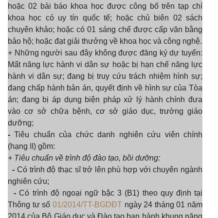
hoặc 02 bài báo khoa học được công bố trên tạp chí
khoa học có uy tín quốc tế; hoặc chủ biên 02 sách
chuyên khảo; hoặc có 01 sáng chế được cấp văn bằng
bảo hộ; hoặc đạt giải thưởng về khoa học và công nghệ
.
+ Những người sau đây không được đăng ký dự tuyển:
Mất năng lực hành vi dân sự hoặc bị hạn chế năng lực
hành vi dân sự; đang bị truy cứu trách nhiệm hình sự;
đang chấp hành bản án, quyết định về hình sự của Tòa
án; đang bị áp dụng biện pháp xử lý hành chính đưa
vào cơ sở chữa bệnh, cơ sở giáo dục, trường giáo
dưỡng;
-
Tiêu chuẩn của chức danh nghiên cứu viên chính
(hạng II) gồm:
+ Tiêu chuẩn về t
rình độ
đào tạo, bồi dưỡng:
-
Có trình độ thạc sĩ trở lên phù hợp với chuyên ngành
nghiên cứu;
-
Có trình độ ngoại ngữ bậc 3 (B1) theo quy định tại
Thông tư số
01/2014/TT-BGDĐT
ngày 24 tháng 01 năm
2014 của Bộ Giáo dục và Đào tạo ban hành khung năng