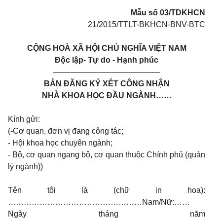
Mẫu số 03/TDKHCN
21/2015/TTLT-BKHCN-BNV-BTC
CỘNG HOÀ XÃ HỘI CHỦ NGHĨA VIỆT NAM
Độc lập- Tự do - Hạnh phúc
––––––––––––––––––––––––
BẢN ĐĂNG KÝ XÉT CÔNG NHẬN
NHÀ KHOA HỌC ĐẦU NGÀNH……
Kính gửi:
(-C
ơ quan, đơn vị đang công tác;
- Hội khoa học chuyên ngành;
- Bộ, c
ơ quan ngang bộ, cơ quan thuộc Chính phủ (quản
l
ý ngành))
Tên tôi là (chữ in hoa):
……………………………………………Nam/Nữ:……
Ngày tháng năm