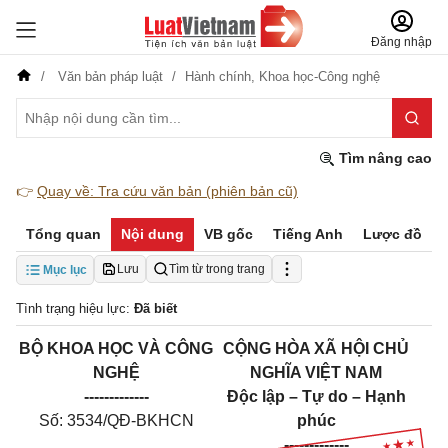
Đăng nhập
Văn bản pháp luật
Hành chính,
Khoa học-Công nghệ
Tìm nâng cao
👉
Quay về: Tra cứu văn bản (phiên bản cũ)
Tổng quan
Nội dung
VB gốc
Tiếng Anh
Lược đồ
Lưu
Tìm từ trong trang
Mục lục
Tình trạng hiệu lực:
Đã biết
BỘ KHOA HỌC VÀ CÔNG
CỘNG HÒA XÃ HỘI CHỦ
NGHỆ
NGHĨA VIỆT NAM
-------------
Độc lập – Tự do – Hạnh
Số: 3534/QĐ-BKHCN
phúc
-------------