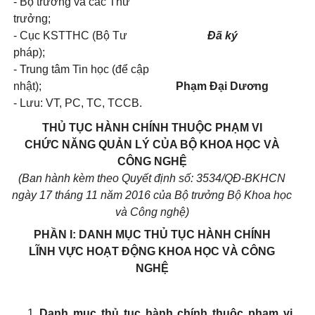
- Bộ trưởng và các Thứ
trưởng;
- Cục KSTTHC
(Bộ Tư
Đã ký
pháp)
;
- Trung tâm Tin học (để cập
nhật);
Phạm Đại Dương
- Lưu: VT, P
C
, TC, TCCB.
THỦ TỤC HÀNH CHÍNH THUỘC PHẠM VI
CHỨC NĂNG QUẢN LÝ CỦA BỘ KHOA HỌC VÀ
CÔNG NGHỆ
(Ban hành kèm theo Quyết định số: 3534/QĐ-BKHCN
ngày 17 tháng 11 năm 2016 của Bộ trưởng Bộ Khoa học
và Công nghệ)
PHẦN I: DANH MỤC THỦ TỤC HÀNH CHÍNH
LĨNH VỰC HOẠT ĐỘNG KHOA HỌC VÀ CÔNG
NGHỆ
Danh mục thủ tục hành chính thuộc phạm vi