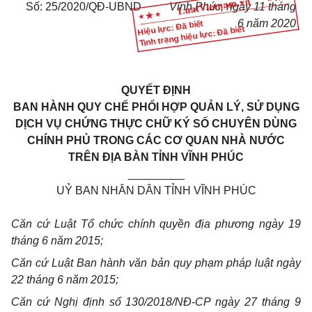
Số: 25/2020/QĐ-UBND
Vĩnh Phúc, ngày 11 tháng
6 năm 2020
Hiệu lực: Đã biết
Tình trạng hiệu lực: Đã biết
QUYẾT ĐỊNH
BAN HÀNH QUY CHẾ PHỐI HỢP QUẢN LÝ, SỬ DỤNG
DỊCH VỤ CHỨNG THỰC CHỮ KÝ SỐ CHUYÊN DÙNG
CHÍNH PHỦ TRONG CÁC CƠ QUAN NHÀ NƯỚC
TRÊN ĐỊA BÀN TỈNH VĨNH PHÚC
_________
UỶ BAN NHÂN DÂN TỈNH VĨNH PHÚC
Căn cứ Luật Tổ chức chính quyền địa phương ngày 19
tháng 6 năm 2015;
Căn cứ Luật Ban hành văn bản quy phạm pháp luật ngày
22 tháng 6 năm 2015;
Căn cứ Nghị định số 130/2018/NĐ-CP ngày 27 tháng 9