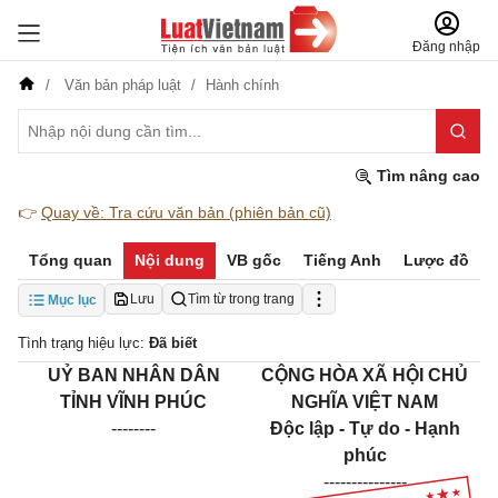
Đăng nhập
Văn bản pháp luật
Hành chính
Tìm nâng cao
👉
Quay về: Tra cứu văn bản (phiên bản cũ)
Tổng quan
Nội dung
VB gốc
Tiếng Anh
Lược đồ
Lưu
Tìm từ trong trang
Mục lục
Tình trạng hiệu lực:
Đã biết
UỶ BAN NHÂN DÂN
CỘNG HÒA XÃ HỘI CHỦ
TỈNH VĨNH PHÚC
NGHĨA VIỆT NAM
--------
Độc lập - Tự do - Hạnh
phúc
---------------