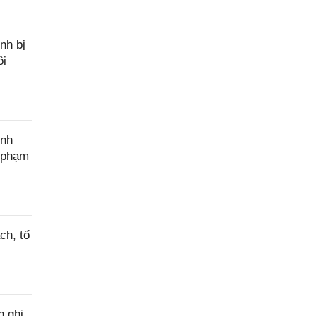
nh bị
ôi
ính
c phạm
ch, tổ
h ghi