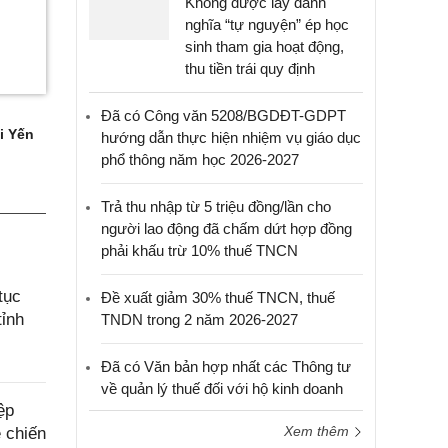
Không được lấy danh
nghĩa “tự nguyện” ép học
sinh tham gia hoạt động,
thu tiền trái quy định
Đã có Công văn 5208/BGDĐT-GDPT
i Yến
hướng dẫn thực hiện nhiệm vụ giáo dục
phổ thông năm học 2026-2027
Trả thu nhập từ 5 triệu đồng/lần cho
người lao động đã chấm dứt hợp đồng
phải khấu trừ 10% thuế TNCN
tục
Đề xuất giảm 30% thuế TNCN, thuế
tỉnh
TNDN trong 2 năm 2026-2027
Đã có Văn bản hợp nhất các Thông tư
về quản lý thuế đối với hộ kinh doanh
ệp
Xem thêm
ệ chiến