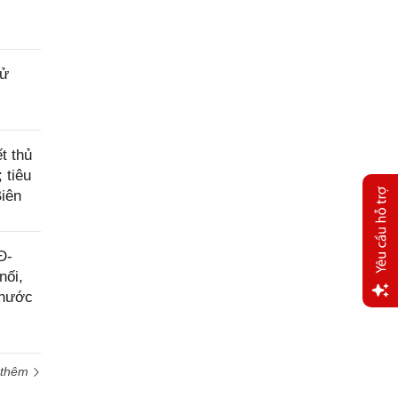
sử
t thủ
 tiêu
Biên
Đ-
nối,
 nước
Yêu
cầu
hỗ trợ
 thêm