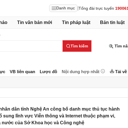
|
Danh mục
Tổng đài trực tuyến
19006
hảo
Tin văn bản mới
Tin pháp luật
Bản tin luật
h
Tìm kiếm
Tìm nâ
lực
VB liên quan
Lược đồ
Nội dung hợp nhất
Tải về
nhân dân tỉnh Nghệ An công bố danh mục thủ tục hành
 sung lĩnh vực Viễn thông và Internet thuộc phạm vi,
à nước của Sở Khoa học và Công nghệ