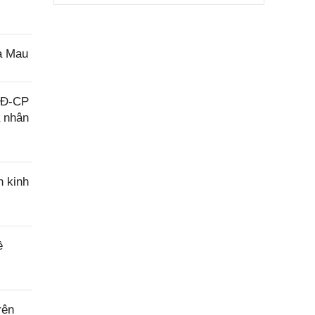
à Mau
/NĐ-CP
á nhân
n kinh
ề
rên