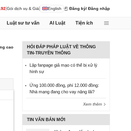
|
|
192
Gói dịch vụ & Giá
English
Đăng ký
/ Đăng nhập
Luật sư tư vấn
AI Luật
Tiện ích
HỎI ĐÁP PHÁP LUẬT VỀ THÔNG
ng cao
TIN-TRUYỀN THÔNG
Lập fanpage giả mạo có thể bị xử lý
hình sự
Ứng 100.000 đồng, phí 12.000 đồng:
Nhà mạng đang cho vay nặng lãi?
Xem thêm
TIN VĂN BẢN MỚI