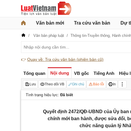
Văn bản mới
Tra cứu văn bản
Dự t
Văn bản pháp luật
Thông tin-Truyền thông,
Hành chín
👉
Quay về: Tra cứu văn bản (phiên bản cũ)
Nội dung
Tổng quan
VB gốc
Tiếng Anh
Hiệu 
Lưu
Theo dõi VB
Ghi chú
Báo lỗi
In
Tình trạng hiệu lực:
Đã biết
Quyết định 2472/QĐ-UBND của Ủy ban 
chính mới ban hành, được sửa đổi, bổ
chức năng quản lý Nh