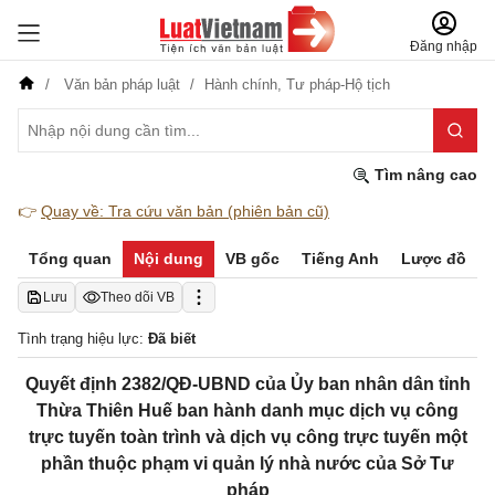
Đăng nhập
Văn bản pháp luật
Hành chính,
Tư pháp-Hộ tịch
Tìm nâng cao
👉
Quay về: Tra cứu văn bản (phiên bản cũ)
Tổng quan
Nội dung
VB gốc
Tiếng Anh
Lược đồ
Lưu
Theo dõi VB
Tình trạng hiệu lực:
Đã biết
Quyết định 2382/QĐ-UBND của Ủy ban nhân dân tỉnh
Thừa Thiên Huế ban hành danh mục dịch vụ công
trực tuyến toàn trình và dịch vụ công trực tuyến một
phần thuộc phạm vi quản lý nhà nước của Sở Tư
pháp