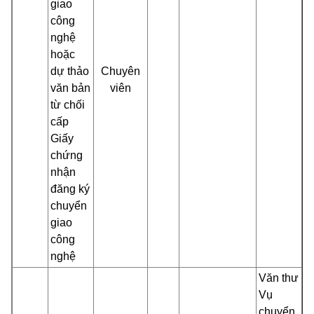
giao
công
nghệ
hoặc
dự thảo
Chuyên
văn bản
viên
từ chối
cấp
Giấy
chứng
nhận
đăng ký
chuyển
giao
công
nghệ
Văn thư
Vụ
chuyển