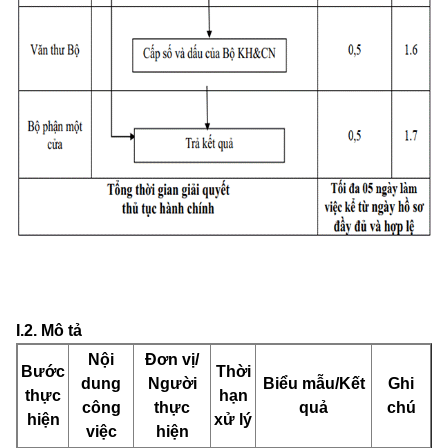
I.2. Mô tả
Nội
Đơn vị/
Bước
Thời
dung
Người
Biểu mẫu/Kết
Ghi
thực
hạn
công
thực
quả
chú
hiện
xử lý
việc
hiện