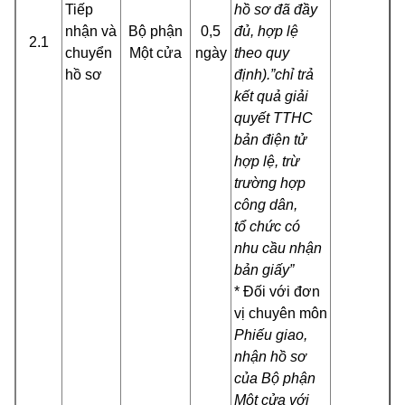
Tiếp
hồ sơ đã đầy
nhận và
Bộ phận
0,5
đủ, hợp lệ
2.1
chuyển
Một cửa
ngày
theo quy
hồ sơ
định).”chỉ trả
kết quả giải
quyết TTHC
bản điện tử
hợp lệ, trừ
trường hợp
công dân,
tổ chức có
nhu cầu nhận
bản giấy”
* Đối với đơn
vị chuyên môn
Phiếu giao,
nhận hồ sơ
của Bộ phận
Một cửa với