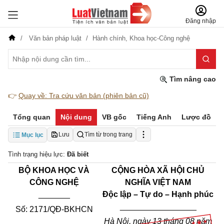
Đăng nhập
Văn bản pháp luật
Hành chính,
Khoa học-Công nghệ
Tìm nâng cao
👉
Quay về: Tra cứu văn bản (phiên bản cũ)
Tổng quan
Nội dung
VB gốc
Tiếng Anh
Lược đồ
Lưu
Tìm từ trong trang
Mục lục
Tình trạng hiệu lực:
Đã biết
BỘ KHOA HỌC VÀ
CỘNG HÒA XÃ HỘI CHỦ
CÔNG NGHỆ
NGHĨA VIỆT NAM
_______
Độc lập – Tự do – Hạnh phúc
_________________
Số: 2171/QĐ-BKHCN
Hà Nội, ngày 13 tháng 08 năm