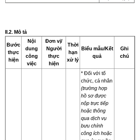
II.2. Mô tả
Nội
Đơn vị/
Bước
Thời
dung
Người
Biểu mẫu/Kết
Ghi
thực
hạn
công
thực
quả
chú
hiện
xử lý
việc
hiện
* Đối với tổ
chức, cá nhân
(trường hợp
hồ sơ được
nộp trực tiếp
hoặc thông
qua dịch vụ
bưu chính
công ích hoặc