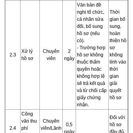
Văn bản đề
nghị tổ chức,
Thời
cá nhân sửa
gian bổ
đổi, bổ sung
sung,
hồ sơ (nếu
hoàn
có).
thiện hồ
- Trường hợp
sơ
Xử lý
Chuyên
2
2.3
hồ sơ không
không
hồ sơ
viên
ngày
thuộc thẩm
tính vào
quyền hoặc
thời
không hợp lệ
gian
sẽ trả kết quả
giải
và từ chối cấp
quyết
giấy chứng
hồ sơ
nhận.
Công
Đối với
văn thu
Chuyên
0,5
hồ sơ
2.4
phí
viên/Lãnh
ngày
đầy đủ,