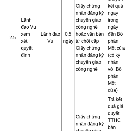
Giấy chứng
kết quả
nhận đăng ký
ngay
Lãnh
chuyển giao
trong
đạo Vụ
công nghệ
ngày
xem
Lãnh đạo
0,5
hoặc văn bản
đến Bộ
2.5
xét,
Vụ
ngày
từ chối cấp
phận
quyết
Giấy chứng
Một cửa
định
nhận đăng ký
(có ký
chuyển giao
nhận
công nghệ
với Bộ
phận
Một
cửa)
Trả kết
quả giải
quyết
Giấy chứng
TTHC
nhận đăng ký
bản
chuyển giao