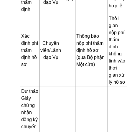
thẩm
đạo Vụ
hợp lệ
định
Thời
gian
nộp phí
Xác
Thông báo
thẩm
định phí
Chuyên
nộp phí thẩm
định
thẩm
viên/Lãnh
định hồ sơ
không
định hồ
đạo Vụ
(qua Bộ phận
tính vào
sơ
Một cửa)
thời
gian xử
lý hồ sơ
Dự thảo
Giấy
chứng
nhận
đăng ký
chuyển