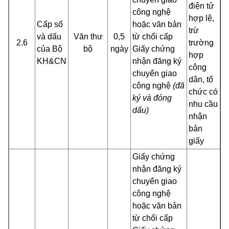
điện tử
công nghệ
hợp lệ,
Cấp số
hoặc văn bản
trừ
và dấu
Văn thư
0,5
từ chối cấp
2.6
trường
của Bộ
bộ
ngày
Giấy chứng
hợp
KH&CN
nhận đăng ký
công
chuyển giao
dân, tổ
công nghệ
(đã
chức có
ký và đóng
nhu cầu
dấu)
nhận
bản
giấy
Giấy chứng
nhận đăng ký
chuyển giao
công nghệ
hoặc văn bản
từ chối cấp