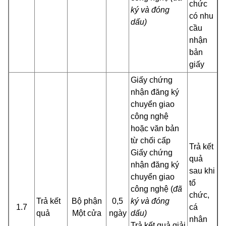
chức
ký và đóng
có nhu
dấu)
cầu
nhận
bản
giấy
Giấy chứng
nhận đăng ký
chuyển giao
công nghệ
hoặc văn bản
từ chối cấp
Trả kết
Giấy chứng
quả
nhận đăng ký
sau khi
chuyển giao
tổ
công nghệ (
đã
chức,
Trả kết
Bộ phận
0,5
ký và đóng
1.7
cá
quả
Một cửa
ngày
dấu)
nhân
Trả kết quả giải