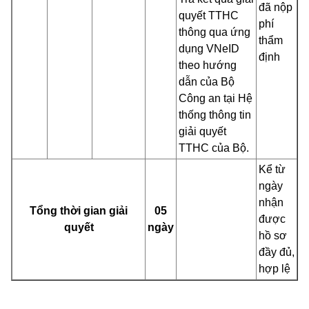
đã nộp
quyết TTHC
phí
thông qua ứng
thẩm
dụng VNeID
định
theo hướng
dẫn của Bộ
Công an tại Hệ
thống thông tin
giải quyết
TTHC của Bộ.
Kể từ
ngày
nhận
Tổng thời gian giải
05
được
quyết
ngày
hồ sơ
đầy đủ,
hợp lệ