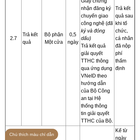
Giấy chứng
nhận đăng ký
Trả kết
chuyển giao
quả sau
công nghệ (
đã
khi tổ
ký và đóng
chức,
Trả kết
Bộ phận
0,5
2.7
dấu)
cá nhân
quả
Một cửa
ngày
Trả kết quả
đã nộp
giải quyết
phí
TTHC thông
thẩm
qua ứng dụng
định
VNeID theo
hướng dẫn
của Bộ Công
an tại Hệ
thống thông
tin giải quyết
TTHC của Bộ.
Kể từ
Chú thích màu chỉ dẫn
ngày