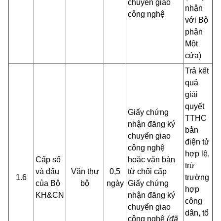
chuyển giao
nhận
công nghệ
với Bộ
phận
Một
cửa)
Trả kết
quả
giải
quyết
Giấy chứng
TTHC
nhận đăng ký
bản
chuyển giao
điện tử
công nghệ
hợp lệ,
Cấp số
hoặc văn bản
trừ
và dấu
Văn thư
0,5
từ chối cấp
1.6
trường
của Bộ
bộ
ngày
Giấy chứng
hợp
KH&CN
nhận đăng ký
công
chuyển giao
dân, tổ
công nghệ
(đã