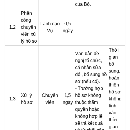
của Bộ.
Phân
công
Lãnh đạo
0,5
1.2
chuyên
Vụ
ngày
viên xử
lý hồ sơ
Thời
Văn bản đề
gian
nghị tổ chức,
bổ
cá nhân sửa
sung,
đổi, bổ sung hồ
hoàn
sơ (nếu có).
thiện
- Trường hợp
hồ sơ
Xử lý
Chuyên
1,5
hồ sơ không
1.3
không
hồ sơ
viên
ngày
thuộc thẩm
tính
quyền hoặc
vào
không hợp lệ
thời
sẽ trả kết quả
gian