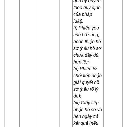
qua ủy quyền
theo quy định
của pháp
luật):
(i) Phiếu yêu
cầu bổ sung,
hoàn thiện hồ
sơ (nếu hồ sơ
chưa đầy đủ,
hợp lệ);
(ii) Phiếu từ
chối tiếp nhận
giải quyết hồ
sơ (nêu rõ lý
do);
(iii) Giấy tiếp
nhận hồ sơ và
hẹn ngày trả
kết quả (nếu