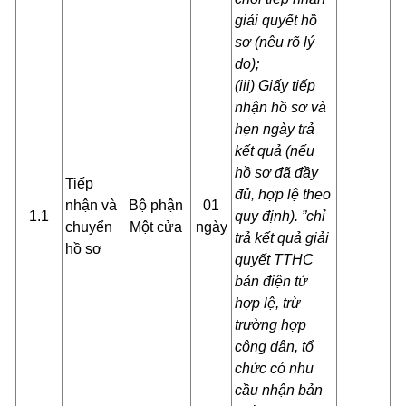
giải quyết hồ
sơ (nêu rõ lý
do);
(iii) Giấy tiếp
nhận hồ sơ và
hẹn ngày trả
kết quả (nếu
hồ sơ đã đầy
Tiếp
đủ, hợp lệ theo
nhận và
Bộ phận
01
1.1
quy định). ”chỉ
chuyển
Một cửa
ngày
trả kết quả giải
hồ sơ
quyết TTHC
bản điện tử
hợp lệ, trừ
trường hợp
công dân, tổ
chức có nhu
cầu nhận bản