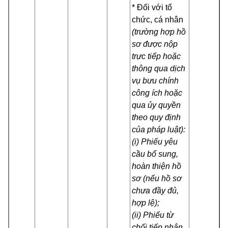
* Đối với tổ
chức, cá nhân
(trường hợp hồ
sơ được nộp
trực tiếp hoặc
thông qua dịch
vụ bưu chính
công ích hoặc
qua ủy quyền
theo quy định
của pháp luật):
(i) Phiếu yêu
cầu bổ sung,
hoàn thiện hồ
sơ (nếu hồ sơ
chưa đầy đủ,
hợp lệ);
(ii) Phiếu từ
chối tiếp nhận