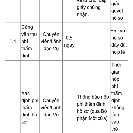
và từ chối cấp
giải
giấy chứng
quyết
nhận.
hồ sơ
Công
Đối với
văn thu
Chuyên
0,5
hồ sơ
1.4
phí
viên/Lãnh
ngày
đầy đủ,
thẩm
đạo Vụ
hợp lệ
định
Thời
gian
nộp
phí
Xác
thẩm
Thông báo nộp
định phí
Chuyên
định
phí thẩm định
thẩm
viên/Lãnh
không
hồ sơ (qua Bộ
định hồ
đạo Vụ
tính
phận Một cửa)
sơ
vào
thời