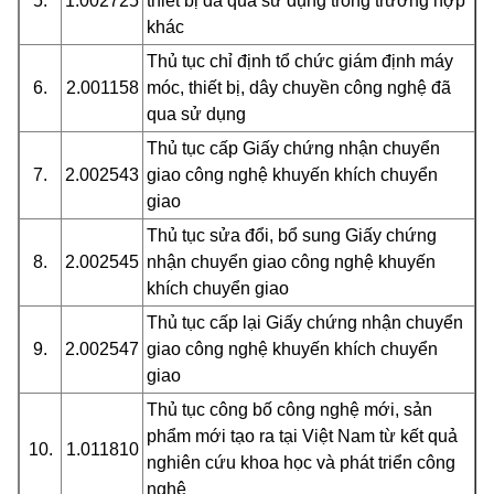
5.
1.002725
thiết bị đã qua sử dụng trong trường hợp
khác
Thủ tục chỉ định tổ chức giám định máy
6.
2.001158
móc, thiết bị, dây chuyền công nghệ đã
qua sử dụng
Thủ tục cấp Giấy chứng nhận chuyển
7.
2.002543
giao công nghệ khuyến khích chuyển
giao
Thủ tục sửa đổi, bổ sung Giấy chứng
8.
2.002545
nhận chuyển giao công nghệ khuyến
khích chuyển giao
Thủ tục cấp lại Giấy chứng nhận chuyển
9.
2.002547
giao công nghệ khuyến khích chuyển
giao
Thủ tục công bố công nghệ mới, sản
phẩm mới tạo ra tại Việt Nam từ kết quả
10.
1.011810
nghiên cứu khoa học và phát triển công
nghệ