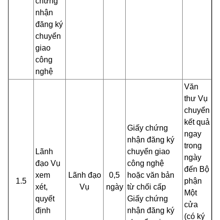
chứng
nhận
đăng ký
chuyển
giao
công
nghệ
Văn
thư Vụ
chuyển
kết quả
Giấy chứng
ngay
nhận đăng ký
trong
Lãnh
chuyển giao
ngày
đạo Vụ
công nghệ
đến Bộ
xem
Lãnh đạo
0,5
hoặc văn bản
1.5
phận
xét,
Vụ
ngày
từ chối cấp
Một
quyết
Giấy chứng
cửa
định
nhận đăng ký
(có ký