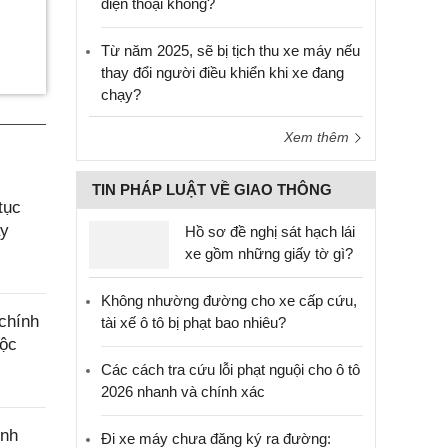
điện thoại không?
Từ năm 2025, sẽ bị tịch thu xe máy nếu
thay đổi người điều khiển khi xe đang
chạy?
Xem thêm
TIN PHÁP LUẬT VỀ GIAO THÔNG
tục
ây
Hồ sơ đề nghị sát hạch lái
xe gồm những giấy tờ gì?
Không nhường đường cho xe cấp cứu,
chính
tài xế ô tô bị phạt bao nhiêu?
uộc
Các cách tra cứu lỗi phạt nguội cho ô tô
2026 nhanh và chính xác
ính
Đi xe máy chưa đăng ký ra đường: