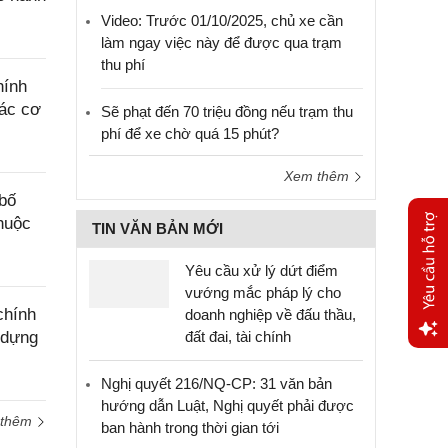
Video: Trước 01/10/2025, chủ xe cần
làm ngay việc này để được qua trạm
thu phí
hính
các cơ
Sẽ phạt đến 70 triệu đồng nếu trạm thu
phí để xe chờ quá 15 phút?
Xem thêm
bố
thuộc
TIN VĂN BẢN MỚI
Yêu cầu xử lý dứt điểm
vướng mắc pháp lý cho
chính
doanh nghiệp về đấu thầu,
 dựng
đất đai, tài chính
Yêu
Nghị quyết 216/NQ-CP: 31 văn bản
cầu
hướng dẫn Luật, Nghị quyết phải được
hỗ trợ
 thêm
ban hành trong thời gian tới