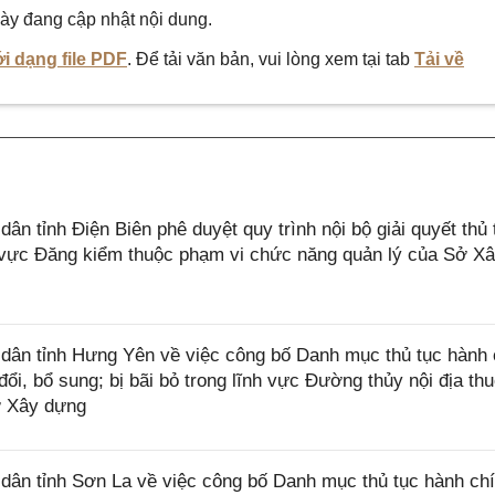
ày đang cập nhật nội dung.
i dạng file PDF
. Để tải văn bản, vui lòng xem tại tab
Tải về
 tỉnh Điện Biên phê duyệt quy trình nội bộ giải quyết thủ 
h vực Đăng kiểm thuộc phạm vi chức năng quản lý của Sở X
ân tỉnh Hưng Yên về việc công bố Danh mục thủ tục hành 
i, bổ sung; bị bãi bỏ trong lĩnh vực Đường thủy nội địa th
ở Xây dựng
ân tỉnh Sơn La về việc công bố Danh mục thủ tục hành ch