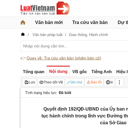
Văn bản mới
Tra cứu văn bản
Dự t
Văn bản pháp luật
Giao thông,
Hành chính
👉
Quay về: Tra cứu văn bản (phiên bản cũ)
Nội dung
Tổng quan
VB gốc
Tiếng Anh
Hiệu 
Lưu
Theo dõi VB
Ghi chú
Báo lỗi
In
Tình trạng hiệu lực:
Đã biết
Quyết định 192/QĐ-UBND của Ủy ban n
tục hành chính trong lĩnh vực Đường th
của Sở Giao 