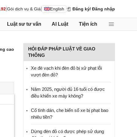
|
|
192
Gói dịch vụ & Giá
English
Đăng ký
/ Đăng nhập
Luật sư tư vấn
AI Luật
Tiện ích
HỎI ĐÁP PHÁP LUẬT VỀ GIAO
ng cao
THÔNG
Xe đè vạch khi đèn đỏ bị xử phạt lỗi
vượt đèn đỏ?
Năm 2025, người đủ 16 tuổi có được
điều khiển xe máy không?
Cố tình dán, che biển số xe bị phạt bao
nhiêu tiền?
Dừng đèn đỏ có được phép sử dụng