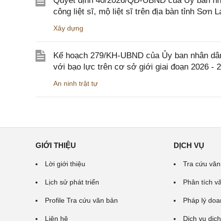
Quyết định 40/2026/QĐ-UBND của Ủy ban nhân
công liệt sĩ, mộ liệt sĩ trên địa bàn tỉnh Sơn L
Xây dựng
Kế hoạch 279/KH-UBND của Ủy ban nhân dân 
với bạo lực trên cơ sở giới giai đoạn 2026 - 
An ninh trật tự
GIỚI THIỆU
DỊCH VỤ
Lời giới thiệu
Tra cứu văn
Lịch sử phát triển
Phân tích v
Profile Tra cứu văn bản
Pháp lý doa
Liên hệ
Dịch vụ dịch