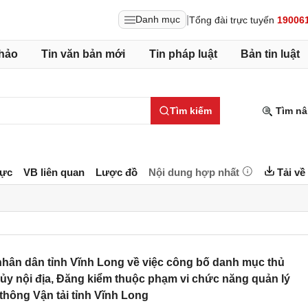
|
Danh mục
Tổng đài trực tuyến
19006
hảo
Tin văn bản mới
Tin pháp luật
Bản tin luật
Tìm kiếm
Tìm nâ
lực
VB liên quan
Lược đồ
Nội dung hợp nhất
Tải về
hân dân tỉnh Vĩnh Long về việc công bố danh mục thủ
ủy nội địa, Đăng kiểm thuộc phạm vi chức năng quản lý
thông Vận tải tỉnh Vĩnh Long