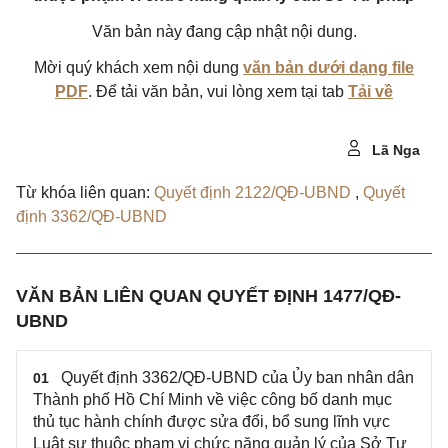
Văn bản này đang cập nhật nội dung.
Mời quý khách xem nội dung
văn bản dưới dạng file
PDF
. Để tải văn bản, vui lòng xem tại tab
Tải về
Lã Nga
Từ khóa liên quan:
Quyết định 2122/QĐ-UBND
,
Quyết
định 3362/QĐ-UBND
VĂN BẢN LIÊN QUAN QUYẾT ĐỊNH 1477/QĐ-
UBND
Quyết định 3362/QĐ-UBND của Ủy ban nhân dân
01
Thành phố Hồ Chí Minh về việc công bố danh mục
thủ tục hành chính được sửa đổi, bổ sung lĩnh vực
Luật sư thuộc phạm vi chức năng quản lý của Sở Tư