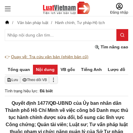
Đăng nhập
Văn bản pháp luật
Hành chính,
Tư pháp-Hộ tịch
Tìm nâng cao
👉
Quay về: Tra cứu văn bản (phiên bản cũ)
Tổng quan
Nội dung
VB gốc
Tiếng Anh
Lược đồ
Lưu
Theo dõi VB
Tình trạng hiệu lực:
Đã biết
Quyết định 1477/QĐ-UBND của Ủy ban nhân dân
Thành phố Hồ Chí Minh về việc công bố Danh mục thủ
tục hành chính được sửa đổi, bổ sung các lĩnh vực
Công chứng; Quản tài viên; Luật sư; Tư vấn pháp luật
thuộc phạm vi chức năng quản lý của Sở Tư pháp