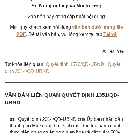
Sở Nông nghiệp và Môi trường
Văn bản này đang cập nhật nội dung.
Mời quý khách xem nội dung
văn bản dưới dạng file
PDF
. Để tải văn bản, vui lòng xem tại tab
Tải về
Hải Yến
Từ khóa liên quan:
Quyết định 1576/QĐ-UBND
,
Quyết
định 2014/QĐ-UBND
VĂN BẢN LIÊN QUAN QUYẾT ĐỊNH 1351/QĐ-
UBND
Quyết định 2014/QĐ-UBND của Ủy ban nhân dân
01
thành phố Huế công bố Danh mục thủ tục hành chính
thực hiện phương án đơn giản hoá về cắt giảm 50%