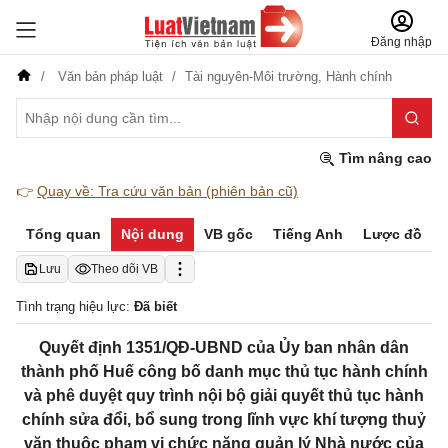
Đăng nhập
Văn bản pháp luật
Tài nguyên-Môi trường,
Hành chính
Tìm nâng cao
👉
Quay về: Tra cứu văn bản (phiên bản cũ)
Tổng quan
Nội dung
VB gốc
Tiếng Anh
Lược đồ
Lưu
Theo dõi VB
Tình trạng hiệu lực:
Đã biết
Quyết định 1351/QĐ-UBND của Ủy ban nhân dân
thành phố Huế công bố danh mục thủ tục hành chính
và phê duyệt quy trình nội bộ giải quyết thủ tục hành
chính sửa đổi, bổ sung trong lĩnh vực khí tượng thuỷ
văn thuộc phạm vi chức năng quản lý Nhà nước của