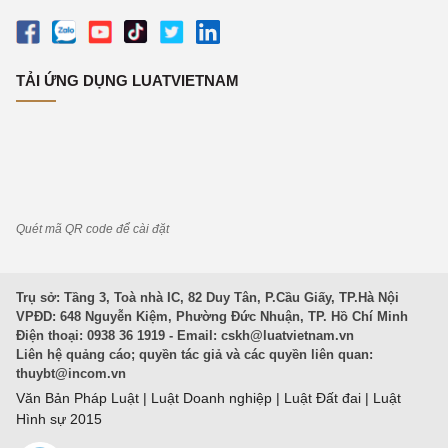
TẢI ỨNG DỤNG LUATVIETNAM
Quét mã QR code để cài đặt
Trụ sở: Tầng 3, Toà nhà IC, 82 Duy Tân, P.Cầu Giấy, TP.Hà Nội
VPĐD: 648 Nguyễn Kiệm, Phường Đức Nhuận, TP. Hồ Chí Minh
Điện thoại: 0938 36 1919 - Email:
cskh@luatvietnam.vn
Liên hệ quảng cáo; quyền tác giả và các quyền liên quan:
thuybt@incom.vn
Văn Bản Pháp Luật
|
Luật Doanh nghiệp
|
Luật Đất đai
|
Luật
Hình sự 2015