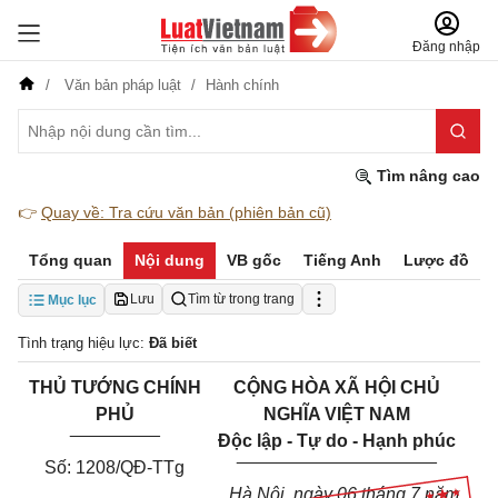
Đăng nhập
Văn bản pháp luật
Hành chính
Tìm nâng cao
👉
Quay về: Tra cứu văn bản (phiên bản cũ)
Tổng quan
Nội dung
VB gốc
Tiếng Anh
Lược đồ
Lưu
Tìm từ trong trang
Mục lục
Tình trạng hiệu lực:
Đã biết
THỦ TƯỚNG CHÍNH
CỘNG HÒA XÃ HỘI CHỦ
PHỦ
NGHĨA VIỆT NAM
_________
Độc lập - Tự do - Hạnh phúc
____________________
Số: 1208/QĐ-TTg
Hà Nội, ngày 06 tháng 7 năm