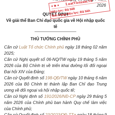
2026
Hiệu lực: Đã biết
Tình trạng hiệu lực: Đã biết
QUYẾT ĐỊNH
Về giải thể Ban Chỉ đạo quốc gia về Hội nhập quốc
tế
__________________
THỦ TƯỚNG CHÍNH PHỦ
Căn cứ
Luật Tổ chức Chính phủ
ngày 18 tháng 02 năm
2025;
Căn cứ Nghị quyết số 06-NQ/TW ngày 19 tháng 5 năm
2026 của Bộ Chính trị về triển khai đường lối đối ngoại
Đại hội XIV của Đảng;
Căn cứ Quyết định số
198-QĐ/TW
ngày 10 tháng 6 năm
2026 của Bộ Chính trị thành lập Ban Chỉ đạo Trung
ương về đối ngoại và hội nhập quốc tế;
Căn cứ Nghị định số
191/2026/NĐ-CP
ngày 29 tháng 5
năm 2026 của Chính phủ ban hành Quy chế làm việc
của Chính phủ;
Căn cứ Quyết định số
23/2023/QĐ-TTg
ngày 18 tháng 9